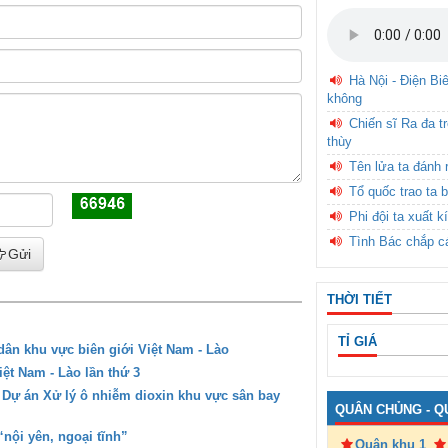
Hà Nội - Điện Bi
không
Chiến sĩ Ra đa t
thùy
Tên lửa ta đánh 
Tổ quốc trao ta b
Phi đội ta xuất k
Tình Bác chắp c
Gửi
THỜI TIẾT
TỈ GIÁ
ân khu vực biên giới Việt Nam - Lào
ệt Nam - Lào lần thứ 3
 Dự án Xử lý ô nhiễm dioxin khu vực sân bay
QUÂN CHỦNG - Q
nội yên, ngoại tĩnh”
Quân khu 1