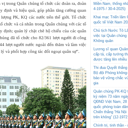
 vị trong Quân chủng tổ chức các đoàn ra, đoàn
Miền Nam, thống nhấ
4-1975 / 30-4-2025)
uy định và hiệu quả, góp phần tăng cường quan
Khai mạc Triển lãm
 lượng PK, KQ các nước trên thế giới. Tổ chức
quốc tế Việt Nam 20
 tổ chức và cá nhân trong Quân chủng với các tổ
Chủ tịch Nước Tô L
y định; quản lý chặt chẽ hộ chiếu của các quân
việc tại Quân chủng
ủng đã tổ chức cho 82/361 lượt người đi công
Không quân
244 lượt người nước ngoài đến thăm và làm việc
Lương sĩ quan Quân 
lý và phối hợp công tác đối ngoại quân sự”.
cấp tá, cấp tướng t
được tăng lên nhiều
Thi đua Quyết thắng 
Bộ đội Phòng không
bảo vệ vững chắc vù
gia
Quân chủng PK-KQ t
kỷ niệm 73 năm ngày
QĐND Việt Nam, 28 
quốc phòng toàn dâ
Chiến thắng “Hà Nội 
trên không” (12-1972
Chính trị, tinh thần 