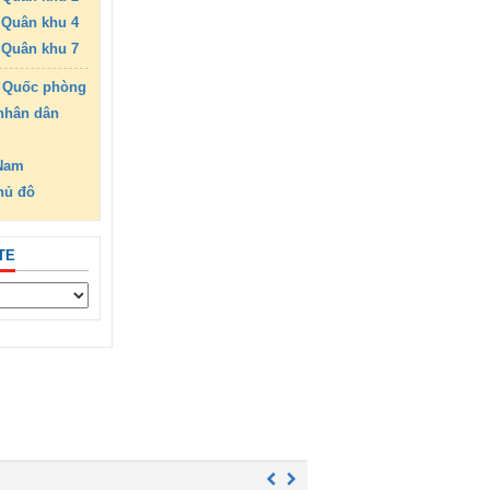
Quân khu 4
Quân khu 7
 Quốc phòng
nhân dân
 Nam
hủ đô
TE