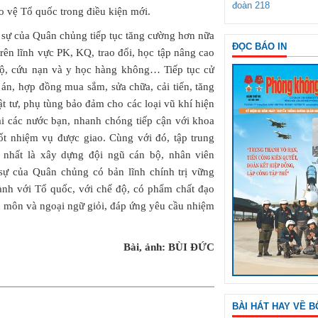
đoàn 218
o vệ Tổ quốc trong điều kiện mới.
n sự của Quân chủng tiếp tục tăng cường hơn nữa
ĐỌC BÁO IN
rên lĩnh vực PK, KQ, trao đổi, học tập nâng cao
hộ, cứu nạn và y học hàng không… Tiếp tục cử
 án, hợp đồng mua sắm, sửa chữa, cải tiến, tăng
t tư, phụ tùng bảo đảm cho các loại vũ khí hiện
ại các nước bạn, nhanh chóng tiếp cận với khoa
ốt nhiệm vụ được giao. Cùng với đó, tập trung
 nhất là xây dựng đội ngũ cán bộ, nhân viên
sự của Quân chủng có bản lĩnh chính trị vững
thành với Tổ quốc, với chế độ, có phẩm chất đạo
ên môn và ngoại ngữ giỏi, đáp ứng yêu cầu nhiệm
Bài, ảnh: BÙI ĐỨC
BÀI HÁT HAY VỀ B