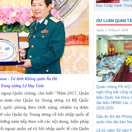
triển
Ban Chấp hành Trun
DƯ LUẬN QUAN T
Ngày 2 Tháng 4, 2026
anoa - Tư lệnh Không quân Ấn Độ
o Trung tướng Lê Huy Vịnh.
Quân chủng PK-KQ t
nghị tổng kết công t
 ngoại Quân chủng, cho biết: “Năm 2017, Quân
biểu Quốc hội khóa 
ham mưu cho Quân ủy Trung ương và Bộ Quốc
đại biểu HĐND các 
ự, quốc phòng theo chức năng, nhiệm vụ được
2026-2031
W của Quân ủy Trung ương về hội nhập quốc tế
Dấu ấn Bộ đội Phòn
hững năm tiếp theo với các nội dung, biện pháp
quân trên địa bàn N
đối ngoại quân sự và hội nhập quốc tế của Quân
Lễ kỷ niệm 50 năm N