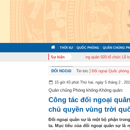
THỜI SỰ
QUỐC PHÒNG
QUÂN CHỦNG PK
p huấn cán bộ năm 2026
Trung đoàn Không quân 920 tổ chức Lễ kỷ niệm 5
Sự kiện
ĐỐI NGOẠI
Tin tức
Đối ngoại Quốc phòng
15 giờ:43 phút Thứ hai, ngày 5 tháng 2 , 20
Quân chủng Phòng không-Không quân:
Công tác đối ngoại quâ
chủ quyền vùng trời quố
Đối ngoại quân sự là một bộ phận tron
ta. Mục tiêu của đối ngoại quân sự là 