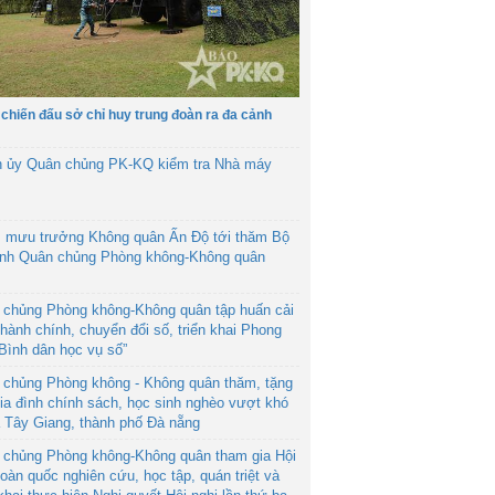
 chiến đấu sở chỉ huy trung đoàn ra đa cảnh
h ủy Quân chủng PK-KQ kiểm tra Nhà máy
 mưu trưởng Không quân Ấn Độ tới thăm Bộ
ệnh Quân chủng Phòng không-Không quân
 chủng Phòng không-Không quân tập huấn cải
hành chính, chuyển đổi số, triển khai Phong
“Bình dân học vụ số”
 chủng Phòng không - Không quân thăm, tặng
ia đình chính sách, học sinh nghèo vượt khó
ã Tây Giang, thành phố Đà nẵng
 chủng Phòng không-Không quân tham gia Hội
toàn quốc nghiên cứu, học tập, quán triệt và