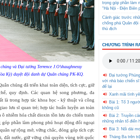
trọng góp phần làm 
"Hà Nội - Điện Biên 
Cảnh giác trước nhữ
chống phá Quân đội 
thù địch
CHƯƠNG TRÌNH R
chủng và Đại tướng Terrence J.O’shaughnessy
Hòa Kỳ) duyệt đội danh dự Quân chủng PK-KQ.
Đại tướng Phùn
với nhà báo chiến sĩ
ân chủng đã triển khai toàn diện, tích cực, giữ
để lại
chế, quy định. Các quan hệ song phương, đa
Xanh mãi tình yê
t là trong hợp tác khoa học - kỹ thuật và công
Bài 1: Tổ 3 ngườ
iao lưu sĩ quan trẻ; hợp tác huấn luyện an toàn
không cũ
a ô nhiễm hóa chất dioxin tồn lưu do chiến tranh
Bài 2: Truyền c
những nhân tố điển 
ng góp phần làm phong phú hoạt động đối ngoại
Bài 3: Nối dài m
i quân sự rộng mở, vững chắc, đóng góp tích cực
Tháng Ba trên tr
i, đất nước, giữ vững chủ quyền vùng trời quốc