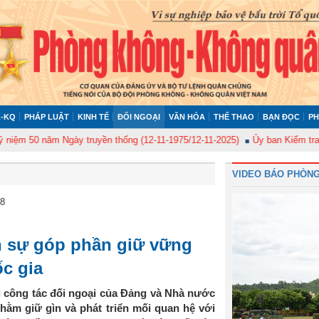
-KQ
PHÁP LUẬT
KINH TẾ
ĐỐI NGOẠI
VĂN HÓA
THỂ THAO
BẠN ĐỌC
PH
0 năm Ngày truyền thống (12-11-1975/12-11-2025)
Ủy ban Kiểm tra Quân ủ
VIDEO BÁO PHÒNG
18
n sự góp phần giữ vững
c gia
g công tác đối ngoại của Đảng và Nhà nước
nhằm giữ gìn và phát triển mối quan hệ với