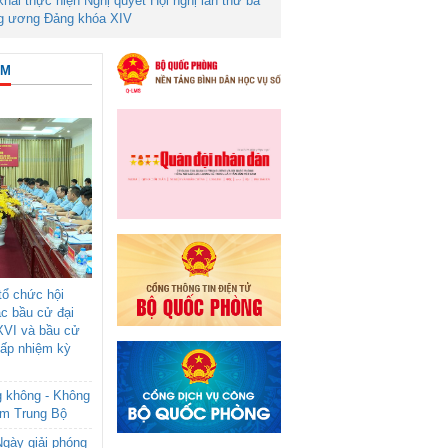
 khai thực hiện Nghị quyết Hội nghị lần thứ ba
g ương Đảng khóa XIV
ÂM
ổ chức hội
ác bầu cử đại
XVI và bầu cử
cấp nhiệm kỳ
g không - Không
am Trung Bộ
gày giải phóng