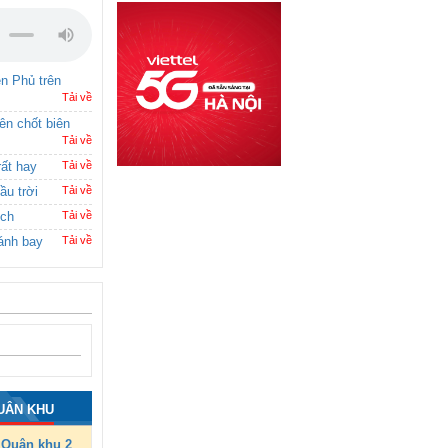
ên Phủ trên
Tải về
rên chốt biên
Tải về
rất hay
Tải về
ầu trời
Tải về
ích
Tải về
ánh bay
Tải về
UÂN KHU
Quân khu 2