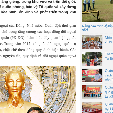
áng giềng, trong khu vực và trên thế giới,
ố quốc phòng, bảo vệ Tổ quốc và xây dựng
hòa bình, ổn định và phát triển trong khu
 ngoại của Đảng, Nhà nước, Quân đội; thời gian
Nâng cao trình độ kíp
giới
 chú trọng tăng cường các hoạt động đối ngoại
g quân (PK-KQ) nhằm thúc đẩy quan hệ hợp tác
Chín
Z119
c. Trong năm 2017, công tác đối ngoại quân sự
, chặt chẽ theo đúng quy định hiện hành. Các
Tham
, nguyên tắc, quy định về đối ngoại quân sự và
Tư l
Quân
cách 
trào 
Quân
quà g
tại x
Quân
nghị 