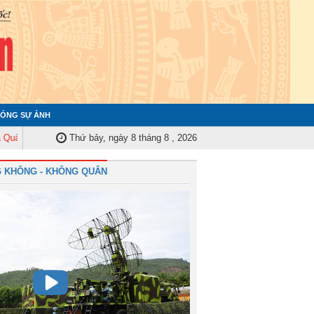
ÓNG SỰ ẢNH
y Trung ương tập huấn nghiệp vụ công tác kiểm tra, giám sát năm 2025
Thứ bảy, ngày 8 tháng 8 , 2026
Q
 KHÔNG - KHÔNG QUÂN