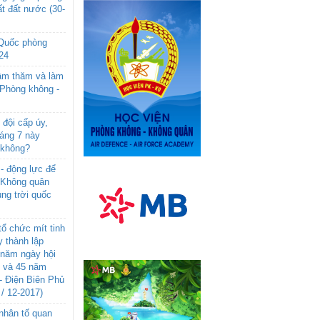
t đất nước (30-
 Quốc phòng
24
âm thăm và làm
 Phòng không -
đội cấp úy,
háng 7 này
 không?
- động lực để
-Không quân
ng trời quốc
ổ chức mít tinh
 thành lập
năm ngày hội
n và 45 năm
- Điện Biên Phủ
 / 12-2017)
- nhân tố quan