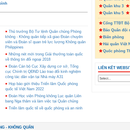
bình
Quân khu 3
Quân khu 5
Cổng TTĐT Bộ
Báo Quân đội 
Thủ trưởng Bộ Tư lệnh Quân chủng Phòng
không - Không quân tiếp xã giao Đoàn chuyên
Biên phòng
viên và Đoàn sĩ quan trẻ lực lượng Không quân
Hải quân Việt
Philippines
Quốc phòng T
Những nét mới trong Giải thưởng toàn quốc
về thông tin đối ngoại 2018
Đoàn Cán bộ Cục Xây dựng cơ sở, Tổng
LIÊN KẾT WEBSI
cục Chính trị QĐND Lào trao đổi kinh nghiệm
công tác dân vận tại Nhà máy A31
Họp báo giới thiệu Triển lãm Quốc phòng
quốc tế Việt Nam 2022
Đoàn Học viện Phòng không Lục quân Liên
bang Nga thăm và làm việc tại Quân chủng
Triển lãm quốc tế về quốc phòng và an ninh
NG - KHÔNG QUÂN