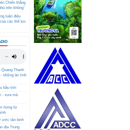
nên Chiến thắng
phủ trên không"
ng luận điệu
của các thế lực
ADIO
g Quang Thanh
 - những ân tình
u bầu trời
i - xưa mà
ảm hứng từ
hình
ơ ước tân binh
ận địa Trung