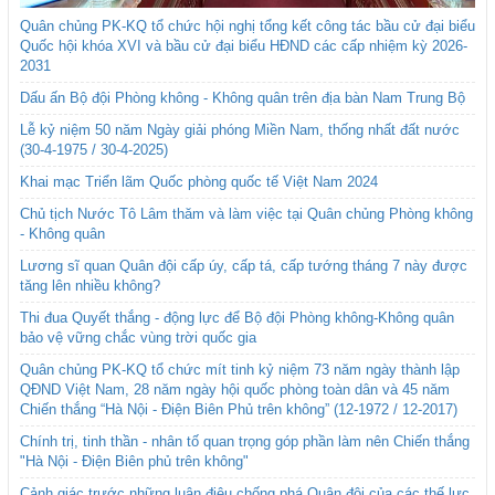
Quân chủng PK-KQ tổ chức hội nghị tổng kết công tác bầu cử đại biểu
Quốc hội khóa XVI và bầu cử đại biểu HĐND các cấp nhiệm kỳ 2026-
2031
Dấu ấn Bộ đội Phòng không - Không quân trên địa bàn Nam Trung Bộ
Lễ kỷ niệm 50 năm Ngày giải phóng Miền Nam, thống nhất đất nước
(30-4-1975 / 30-4-2025)
Khai mạc Triển lãm Quốc phòng quốc tế Việt Nam 2024
Chủ tịch Nước Tô Lâm thăm và làm việc tại Quân chủng Phòng không
- Không quân
Lương sĩ quan Quân đội cấp úy, cấp tá, cấp tướng tháng 7 này được
tăng lên nhiều không?
Thi đua Quyết thắng - động lực để Bộ đội Phòng không-Không quân
bảo vệ vững chắc vùng trời quốc gia
Quân chủng PK-KQ tổ chức mít tinh kỷ niệm 73 năm ngày thành lập
QĐND Việt Nam, 28 năm ngày hội quốc phòng toàn dân và 45 năm
Chiến thắng “Hà Nội - Điện Biên Phủ trên không” (12-1972 / 12-2017)
Chính trị, tinh thần - nhân tố quan trọng góp phần làm nên Chiến thắng
"Hà Nội - Điện Biên phủ trên không"
Cảnh giác trước những luận điệu chống phá Quân đội của các thế lực