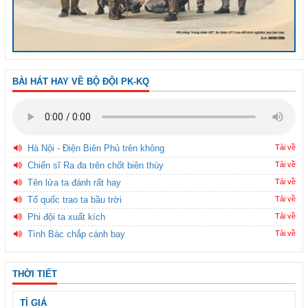
BÀI HÁT HAY VỀ BỘ ĐỘI PK-KQ
Hà Nội - Điện Biên Phủ trên không
Tải về
Chiến sĩ Ra đa trên chốt biên thùy
Tải về
Tên lửa ta đánh rất hay
Tải về
Tổ quốc trao ta bầu trời
Tải về
Phi đội ta xuất kích
Tải về
Tình Bác chắp cánh bay
Tải về
THỜI TIẾT
TỈ GIÁ