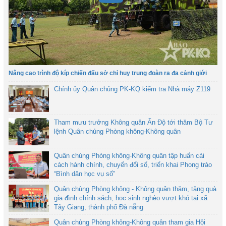
Nâng cao trình độ kíp chiến đấu sở chỉ huy trung đoàn ra đa cảnh giới
Chính ủy Quân chủng PK-KQ kiểm tra Nhà máy Z119
Tham mưu trưởng Không quân Ấn Độ tới thăm Bộ Tư
lệnh Quân chủng Phòng không-Không quân
Quân chủng Phòng không-Không quân tập huấn cải
cách hành chính, chuyển đổi số, triển khai Phong trào
“Bình dân học vụ số”
Quân chủng Phòng không - Không quân thăm, tặng quà
gia đình chính sách, học sinh nghèo vượt khó tại xã
Tây Giang, thành phố Đà nẵng
Quân chủng Phòng không-Không quân tham gia Hội