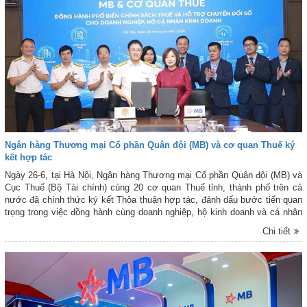
Ngân hàng Thương mại Cổ phần Quân đội (MB) và cơ quan Thuế ký
kết hợp tác
Ngày 26-6, tại Hà Nội, Ngân hàng Thương mại Cổ phần Quân đội (MB) và
Cục Thuế (Bộ Tài chính) cùng 20 cơ quan Thuế tỉnh, thành phố trên cả
nước đã chính thức ký kết Thỏa thuận hợp tác, đánh dấu bước tiến quan
trọng trong việc đồng hành cùng doanh nghiệp, hộ kinh doanh và cá nhân
kinh doanh trong quá trình chuyển đổi số, thực hiện kê khai, nộp thuế điện
Chi tiết
tử và tiếp cận các giải pháp tài chính - ngân hàng hiện đại.