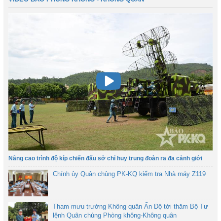
Nâng cao trình độ kíp chiến đấu sở chỉ huy trung đoàn ra đa cảnh giới
Chính ủy Quân chủng PK-KQ kiểm tra Nhà máy Z119
Tham mưu trưởng Không quân Ấn Độ tới thăm Bộ Tư
lệnh Quân chủng Phòng không-Không quân