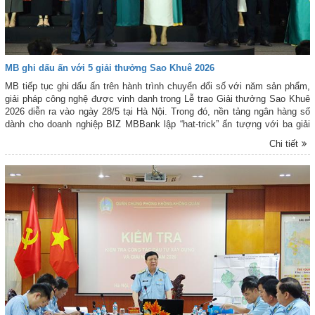
MB ghi dấu ấn với 5 giải thưởng Sao Khuê 2026
MB tiếp tục ghi dấu ấn trên hành trình chuyển đổi số với năm sản phẩm,
giải pháp công nghệ được vinh danh trong Lễ trao Giải thưởng Sao Khuê
2026 diễn ra vào ngày 28/5 tại Hà Nội. Trong đó, nền tảng ngân hàng số
dành cho doanh nghiệp BIZ MBBank lập “hat-trick” ấn tượng với ba giải
thưởng dành cho sản phẩm số xuất sắc được xếp hạng trên trên Bản đồ
Chi tiết
Giải pháp Công nghệ số Việt Nam 2026. Đây cũng là năm thứ tám liên tiếp
MB được vinh danh tại Giải thưởng Sao Khuê - một trong những giải
thưởng uy tín hàng đầu trong lĩnh vực công nghệ thông tin và chuyển đổi
số tại Việt Nam.