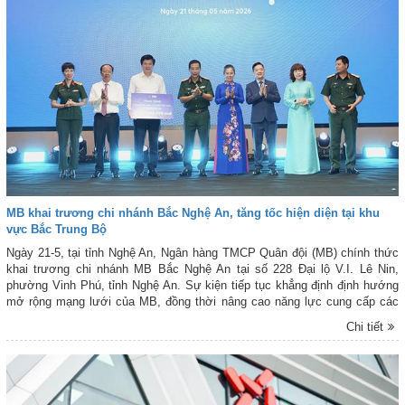
MB khai trương chi nhánh Bắc Nghệ An, tăng tốc hiện diện tại khu
vực Bắc Trung Bộ
Ngày 21-5, tại tỉnh Nghệ An, Ngân hàng TMCP Quân đội (MB) chính thức
khai trương chi nhánh MB Bắc Nghệ An tại số 228 Đại lộ V.I. Lê Nin,
phường Vinh Phú, tỉnh Nghệ An. Sự kiện tiếp tục khẳng định định hướng
mở rộng mạng lưới của MB, đồng thời nâng cao năng lực cung cấp các
giải pháp tài chính toàn diện, hiện đại tới khách hàng cá nhân, doanh
Chi tiết
nghiệp và các tổ chức trên địa bàn.