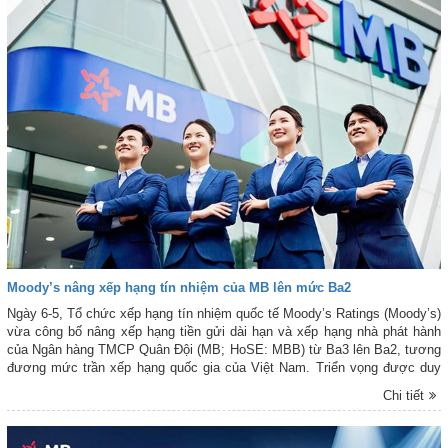
Moody’s nâng xếp hạng tín nhiệm của MB lên mức Ba2
Ngày 6-5, Tổ chức xếp hạng tín nhiệm quốc tế Moody’s Ratings (Moody’s)
vừa công bố nâng xếp hạng tiền gửi dài hạn và xếp hạng nhà phát hành
của Ngân hàng TMCP Quân Đội (MB; HoSE: MBB) từ Ba3 lên Ba2, tương
đương mức trần xếp hạng quốc gia của Việt Nam. Triển vọng được duy
trì ở mức “Ổn định”.
Chi tiết