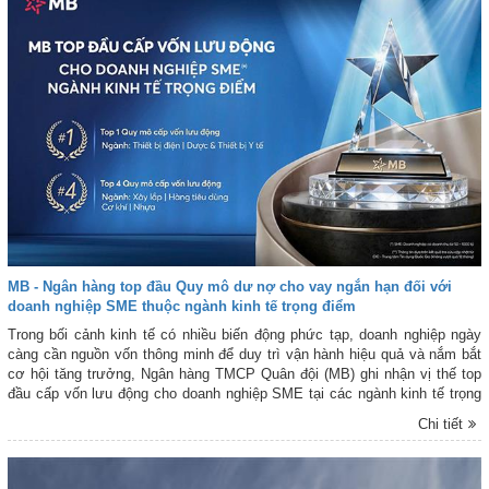
MB - Ngân hàng top đầu Quy mô dư nợ cho vay ngắn hạn đối với
doanh nghiệp SME thuộc ngành kinh tế trọng điểm
Trong bối cảnh kinh tế có nhiều biến động phức tạp, doanh nghiệp ngày
càng cần nguồn vốn thông minh để duy trì vận hành hiệu quả và nắm bắt
cơ hội tăng trưởng, Ngân hàng TMCP Quân đội (MB) ghi nhận vị thế top
đầu cấp vốn lưu động cho doanh nghiệp SME tại các ngành kinh tế trọng
điểm, theo dữ liệu cập nhật (*) từ Trung tâm Thông tin Tín dụng Quốc gia
Chi tiết
(CIC).