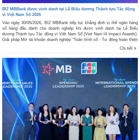
BIZ MBBank được vinh danh tại Lễ Biểu dương Thành tựu Tác động
vì Việt Nam Số 2026
Vào ngày 30/05/2026, BIZ MBBank tiếp tục khẳng định vị thế ngân hàng
số hàng đầu dành cho doanh nghiệp khi được vinh danh tại Lễ Biểu
dương Thành tựu Tác động vì Việt Nam Số (Viet Nam I4 Impact Awards).
Giải pháp Mở tài khoản doanh nghiệp “Toàn trình số - Tự động hoàn thiện
hồ sơ doanh nghiệp” được trao danh hiệu Dịch vụ số xuất sắc, ghi nhận
Chi tiết
những nỗ lực đổi mới sáng tạo nhằm nâng cao trải nghiệm khách hàng
của BIZ MBBank. Chương trình được tổ chức tại Nhà hát Ca múa nhạc
Quân đội và truyền hình trực tiếp trên kênh VTV2.