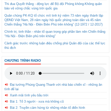
Thi đua Quyết thắng - động lực để Bộ đội Phòng không-Không quân
bảo vệ vững chắc vùng trời quốc gia
Quân chủng PK-KQ tổ chức mít tinh kỷ niệm 73 năm ngày thành lập
QĐND Việt Nam, 28 năm ngày hội quốc phòng toàn dân và 45 năm
Chiến thắng “Hà Nội - Điện Biên Phủ trên không” (12-1972 / 12-2017)
Chính trị, tinh thần - nhân tố quan trọng góp phần làm nên Chiến thắng
"Hà Nội - Điện Biên phủ trên không"
Cảnh giác trước những luận điệu chống phá Quân đội của các thế lực
thù địch
CHƯƠNG TRÌNH RADIO
Đại tướng Phùng Quang Thanh với nhà báo chiến sĩ - những ân
tình để lại
Xanh mãi tình yêu bầu trời
Bài 1: Tổ 3 người - xưa mà không cũ
Bài 2: Truyền cảm hứng từ những nhân tố điển hình