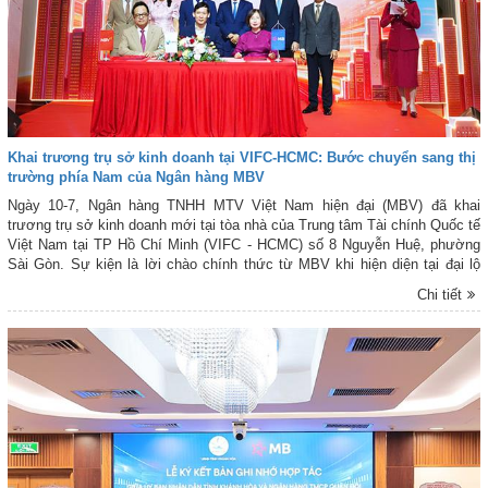
Khai trương trụ sở kinh doanh tại VIFC-HCMC: Bước chuyển sang thị
trường phía Nam của Ngân hàng MBV
Ngày 10-7, Ngân hàng TNHH MTV Việt Nam hiện đại (MBV) đã khai
trương trụ sở kinh doanh mới tại tòa nhà của Trung tâm Tài chính Quốc tế
Việt Nam tại TP Hồ Chí Minh (VIFC - HCMC) số 8 Nguyễn Huệ, phường
Sài Gòn. Sự kiện là lời chào chính thức từ MBV khi hiện diện tại đại lộ
Nguyễn Huệ, mở đầu cho bước đồng hành cùng hạ tầng tài chính mới của
Chi tiết
Thành phố. Đây cũng là công trình ý nghĩa chào mừng kỷ niệm 50 năm
Thành phố vinh dự mang tên Chủ tịch Hồ Chí Minh và hướng tới cột mốc
30 năm Ngân hàng Thương mại Cổ phần Quân đội (MB) có mặt tại khu
vực phía Nam.