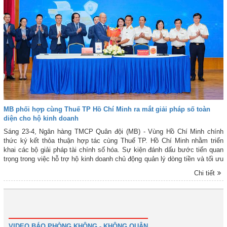
MB phối hợp cùng Thuế TP Hồ Chí Minh ra mắt giải pháp số toàn
diện cho hộ kinh doanh
Sáng 23-4, Ngân hàng TMCP Quân đội (MB) - Vùng Hồ Chí Minh chính
thức ký kết thỏa thuận hợp tác cùng Thuế TP. Hồ Chí Minh nhằm triển
khai các bộ giải pháp tài chính số hóa. Sự kiện đánh dấu bước tiến quan
trọng trong việc hỗ trợ hộ kinh doanh chủ động quản lý dòng tiền và tối ưu
hóa việc thực hiện nghĩa vụ thuế.
Chi tiết
1
2
3
4
Tiếp
Cuối
VIDEO BÁO PHÒNG KHÔNG - KHÔNG QUÂN