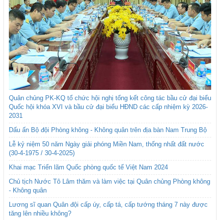
Quân chủng PK-KQ tổ chức hội nghị tổng kết công tác bầu cử đại biểu
Quốc hội khóa XVI và bầu cử đại biểu HĐND các cấp nhiệm kỳ 2026-
2031
Dấu ấn Bộ đội Phòng không - Không quân trên địa bàn Nam Trung Bộ
Lễ kỷ niệm 50 năm Ngày giải phóng Miền Nam, thống nhất đất nước
(30-4-1975 / 30-4-2025)
Khai mạc Triển lãm Quốc phòng quốc tế Việt Nam 2024
Chủ tịch Nước Tô Lâm thăm và làm việc tại Quân chủng Phòng không
- Không quân
Lương sĩ quan Quân đội cấp úy, cấp tá, cấp tướng tháng 7 này được
tăng lên nhiều không?