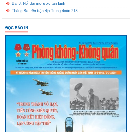
Bài 3: Nối dài mơ ước tân binh
Tháng Ba trên trận địa Trung đoàn 218
ĐỌC BÁO IN