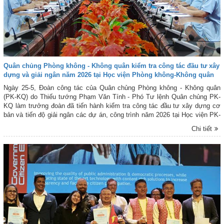
Quân chủng Phòng không - Không quân kiểm tra công tác đầu tư xây
dựng và giải ngân năm 2026 tại Học viện Phòng không-Không quân
Ngày 25-5, Đoàn công tác của Quân chủng Phòng không - Không quân
(PK-KQ) do Thiếu tướng Phạm Văn Tính - Phó Tư lệnh Quân chủng PK-
KQ làm trưởng đoàn đã tiến hành kiểm tra công tác đầu tư xây dựng cơ
bản và tiến độ giải ngân các dự án, công trình năm 2026 tại Học viện PK-
KQ. Tham gia Đoàn công tác còn có đại biểu các cơ quan chức năng của
Chi tiết
Quân chủng PK-KQ.