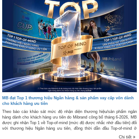
MB đạt Top 1 thương hiệu Ngân hàng & sản phẩm vay cấp vốn dành
cho khách hàng ưu tiên
Theo báo cáo khảo sát mức độ nhận diện thương hiệu/sản phẩm ngân
hàng dành cho khách hàng ưu tiên do Mibrand công bố tháng 6-2026, MB
được ghi nhận Top 1 về Top-of-mind (mức độ được nhắc nhớ đầu tiên) đối
với thương hiệu Ngân hàng ưu tiên, đồng thời dẫn đầu Top-of-mind ở
nhóm sản phẩm vay vốn được Khách hàng ưu tiên lựa chọn.
Chi tiết