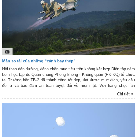
Màn so tài của những “cánh bay thép”
Hội thao dẫn đường, đánh chặn mục tiêu trên không kết hợp Diễn tập ném
bom học tập do Quân chủng Phòng không - Không quân (PK-KQ) tổ chức
tại Trường bắn TB-2 đã thành công tốt đẹp, đạt được mục đích, yêu cầu
đề ra và bảo đảm an toàn tuyệt đối về mọi mặt. Với hàng chục lần
chuyến, thực hiện nhiệm vụ đánh chặn mục tiêu trên không và ném bom
Chi tiết
học tập, đây thực sự là những màn so tài của những “cánh bay thép” trên
bầu trời, khẳng định trình độ, bản lĩnh của lực lượng phi công quân sự
trong toàn quân. Dưới đây là một số hình ảnh ấn tượng trong Hội thao,
Diễn tập do Phóng viên Báo PK-KQ ghi lại. Xin trân trọng giới thiệu cùng
bạn đọc!