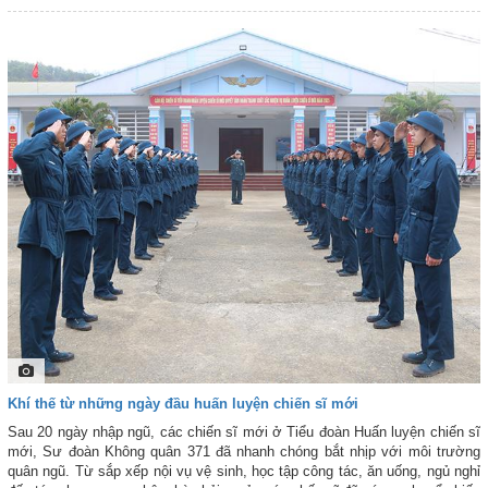
30MK2, Yak-130, trực thăng Mi-171, Mi-8… liên tục cất, hạ cánh, thực
hiện các bài bay đội hình, bay trình diễn kỹ thuật phức tạp. Báo Phòng
không - Không quân trân trọng giới thiệu đến bạn đọc một số hình ảnh
huấn luyện bay sôi động của Không quân nhân dân Việt Nam.
Khí thế từ những ngày đầu huấn luyện chiến sĩ mới
Sau 20 ngày nhập ngũ, các chiến sĩ mới ở Tiểu đoàn Huấn luyện chiến sĩ
mới, Sư đoàn Không quân 371 đã nhanh chóng bắt nhịp với môi trường
quân ngũ. Từ sắp xếp nội vụ vệ sinh, học tập công tác, ăn uống, ngủ nghỉ