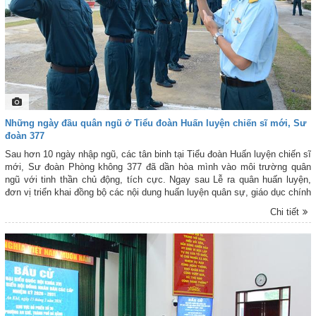
Những ngày đầu quân ngũ ở Tiểu đoàn Huấn luyện chiến sĩ mới, Sư
đoàn 377
Sau hơn 10 ngày nhập ngũ, các tân binh tại Tiểu đoàn Huấn luyện chiến sĩ
mới, Sư đoàn Phòng không 377 đã dần hòa mình vào môi trường quân
ngũ với tinh thần chủ động, tích cực. Ngay sau Lễ ra quân huấn luyện,
đơn vị triển khai đồng bộ các nội dung huấn luyện quân sự, giáo dục chính
trị theo kế hoạch. Được đội ngũ cán bộ các cấp tận tình kèm cặp, hướng
Chi tiết
dẫn và động viên, những bỡ ngỡ ban đầu nhanh chóng được thay thế
bằng sự tự tin, nền nếp. Từ việc thực hiện nghiêm 11 chế độ trong ngày, 3
chế độ trong tuần đến sắp đặt nội vụ, vệ sinh, xây dựng cảnh quan đơn vị
chính quy "sáng - xanh - sạch - đẹp", các chiến sĩ đều từng bước thực
hiện thuần thục, nền nếp. Trên thao trường, dù chưa thực sự chuẩn xác
trong từng khẩu lệnh, động tác, song tinh thần học tập, rèn luyện của
chiến sĩ mới luôn sôi nổi, hăng hái. Không khí huấn luyện vì thế thêm
phần khẩn trương, phấn khởi, thể hiện quyết tâm hoàn thành tốt nhiệm vụ