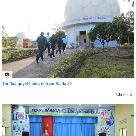
động ý nghĩa, thể hiện “Đảo là nhà, biển cả là quê hương” để lại nhiều tình
cảm tốt đẹp giữa Đoàn công tác và cán bộ, chiến sĩ, nhân dân và các lực
lượng trên đảo.
Thi đua quyết thắng ở Trạm Ra đa 30
Chi tiết