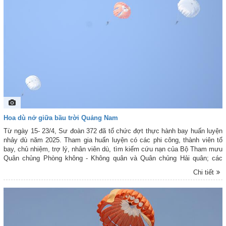
Hoa dù nở giữa bầu trời Quảng Nam
Từ ngày 15- 23/4, Sư đoàn 372 đã tổ chức đợt thực hành bay huấn luyện
nhảy dù năm 2025. Tham gia huấn luyện có các phi công, thành viên tổ
bay, chủ nhiệm, trợ lý, nhân viên dù, tìm kiếm cứu nạn của Bộ Tham mưu
Quân chủng Phòng không - Không quân và Quân chủng Hải quân; các
trung đoàn không quân trực thuộc Sư đoàn 372; Lữ đoàn 74 (Tổng Cục II);
Chi tiết
Tiểu đoàn Trinh sát 32, Tiểu đoàn Đặc công 409 (Quân khu 5); Tiểu đoàn
Đặc công 31 (Quân khu 4).