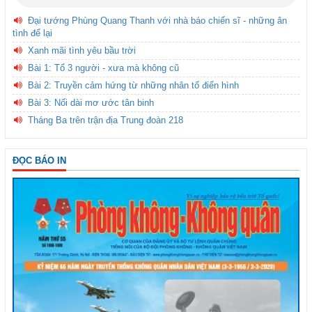
Đại tướng Phùng Quang Thanh với nhà báo chiến sĩ - những ân
tình để lại
Xanh mãi tình yêu bầu trời
Bài 1: Tổ 3 người - xưa mà không cũ
Bài 2: Truyền cảm hứng từ những nhân tố điển hình
Bài 3: Nối dài mơ ước tân binh
Tháng Ba trên trận địa Trung đoàn 218
ĐỌC BÁO IN