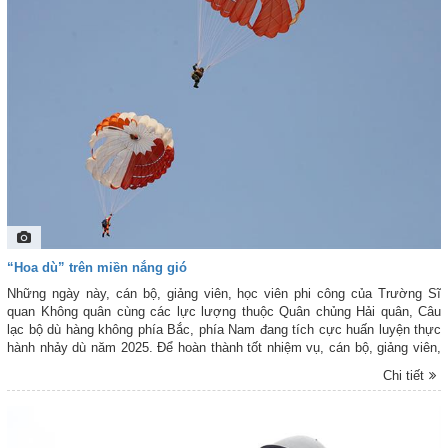
“Hoa dù” trên miền nắng gió
Những ngày này, cán bộ, giảng viên, học viên phi công của Trường Sĩ
quan Không quân cùng các lực lượng thuộc Quân chủng Hải quân, Câu
lạc bộ dù hàng không phía Bắc, phía Nam đang tích cực huấn luyện thực
hành nhảy dù năm 2025. Để hoàn thành tốt nhiệm vụ, cán bộ, giảng viên,
học viên phi công phải trải qua quá trình kiểm tra sức khỏe và làm công
Chi tiết
tác chuẩn bị kỹ lưỡng. Đúng kế hoạch, các lực lượng nhảy dù hành quân
từ khu tập kết ra đường băng lên máy bay và thực hành nhảy dù. Kết
thúc đợt thực hành nhảy dù, các lực lượng đều hoàn thành tốt nhiệm vụ,
bảo đảm an toàn tuyệt đối. Báo PK-KQ trân trọng giới thiệu cùng bạn đọc