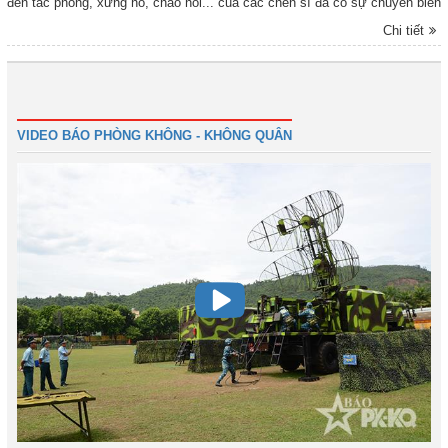
đến tác phong, xưng hô, chào hỏi... của các chến sĩ đã có sự chuyển biến
nhanh chóng, rõ nét. Kết quả đó, bắt nguồn từ sự quan tâm, gần gũi, động
Chi tiết
viên, hướng dẫn sẻ chia tận tình của đội ngũ cán bộ các cấp trong đơn vị.
Cán bộ đã cùng ăn, cùng ở, cùng huấn luyện với chiến sĩ mới, xây dựng
môi trường đoàn kết thống nhất, chan hòa; giúp chiến sĩ mới nhanh chóng
ổn định tâm lí, coi đơn vị là nhà, phấn khởi, tự tin thi đua, tạo khí thế ngay
1
2
3
4
Tiếp
Cuối
từ những ngày đầu huấn luyện. Trên đây là một số hình ảnh những ngày
đầu huấn luyện của chiến sĩ mới ở Tiểu đoàn Huấn luyện chiến sĩ mới,
VIDEO BÁO PHÒNG KHÔNG - KHÔNG QUÂN
Sư đoàn Không quân 371 do phóng viên Báo PK-KQ ghi lại. Trân trọng
giới thiệu cùng bạn đọc.