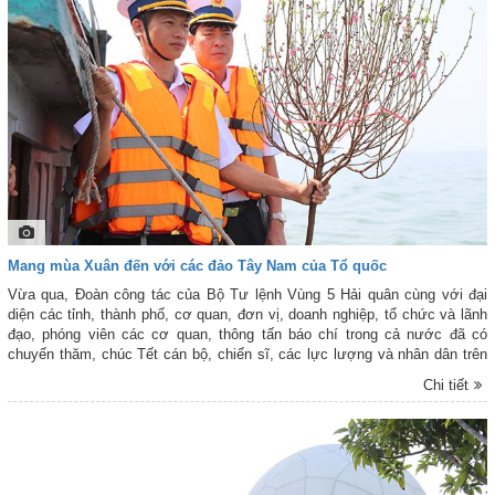
Mang mùa Xuân đến với các đảo Tây Nam của Tổ quốc
Vừa qua, Đoàn công tác của Bộ Tư lệnh Vùng 5 Hải quân cùng với đại
diện các tỉnh, thành phố, cơ quan, đơn vị, doanh nghiệp, tổ chức và lãnh
đạo, phóng viên các cơ quan, thông tấn báo chí trong cả nước đã có
chuyến thăm, chúc Tết cán bộ, chiến sĩ, các lực lượng và nhân dân trên
các đảo thuộc vùng biển Tây Nam của Tổ quốc. Hải trình đến với các đảo,
Chi tiết
mặc dù thời tiết nắng nóng, phần lớn các thành viên trong Đoàn công tác
lần đầu tiên tham gia hành trình nên còn nhiều bỡ ngỡ, chưa quen với
sóng gió… Song, với tinh thần trách nhiệm cao, nhằm mang mùa Xuân từ
đất liền đến sớm với các đảo; Đoàn công tác đã vượt qua hơn 650 hải lý,
đến thăm, tặng quà và chúc Tết tại các đảo: Phú Quốc, Thổ Chu, Hòn
Khoai, Hòn Chuối, Nam Du và Hòn Đốc. Đồng thời, Đoàn đã có nhiều hoạt