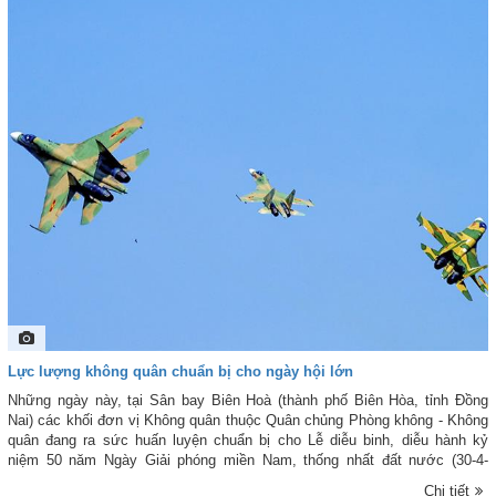
xây dựng đơn vị vững mạnh toàn diện “Mẫu mực, tiêu biểu”. Trên đây là
một số hình ảnh về hoạt động huấn luyện, sẵn sàng chiến đấu của Đại đội
16, Trung đoàn 218 do phóng viên Báo PK-KQ ghi lại. Trân trọng giới thiệu
cùng bạn đọc.
Lực lượng không quân chuẩn bị cho ngày hội lớn
Những ngày này, tại Sân bay Biên Hoà (thành phố Biên Hòa, tỉnh Đồng
Nai) các khối đơn vị Không quân thuộc Quân chủng Phòng không - Không
quân đang ra sức huấn luyện chuẩn bị cho Lễ diễu binh, diễu hành kỷ
niệm 50 năm Ngày Giải phóng miền Nam, thống nhất đất nước (30-4-
1975/30-4-2025). Trên khu vực Sân bay Biên Hòa, những biên đội Su-
Chi tiết