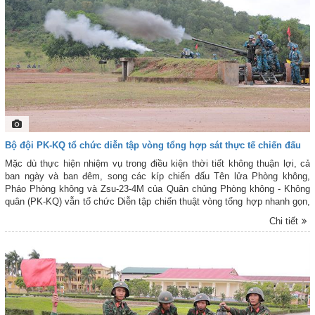
Bộ đội PK-KQ tổ chức diễn tập vòng tổng hợp sát thực tế chiến đấu
Mặc dù thực hiện nhiệm vụ trong điều kiện thời tiết không thuận lợi, cả
ban ngày và ban đêm, song các kíp chiến đấu Tên lửa Phòng không,
Pháo Phòng không và Zsu-23-4M của Quân chủng Phòng không - Không
quân (PK-KQ) vẫn tổ chức Diễn tập chiến thuật vòng tổng hợp nhanh gọn,
chính xác, đúng thứ tự, đủ nội dung các bước sát thực tế chiến đấu, bảo
Chi tiết
đảm an toàn tuyệt đối về mọi mặt; đồng thời tổ chức làm công tác chuẩn
bị chiến đấu và thực hành xạ kích chính xác. Qua đó khẳng định bản lĩnh,
trình độ, khả năng cơ động chiến đấu trên các loại địa hình trong điều kiện
ban ngày và ban đêm; khả năng chỉ huy, điều hành tác chiến của các phân
đội hỏa lực phòng không trong tình huống chiến tranh hiện đại.