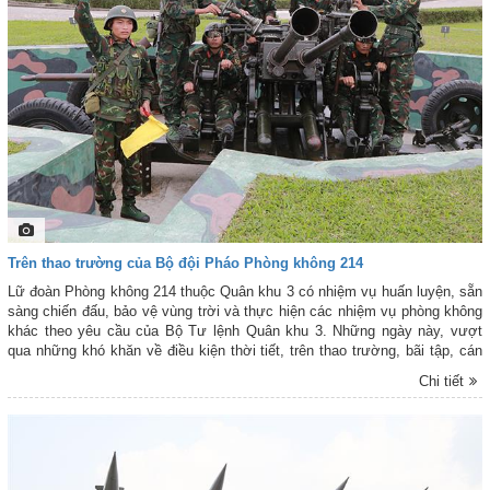
Trên thao trường của Bộ đội Pháo Phòng không 214
Lữ đoàn Phòng không 214 thuộc Quân khu 3 có nhiệm vụ huấn luyện, sẵn
sàng chiến đấu, bảo vệ vùng trời và thực hiện các nhiệm vụ phòng không
khác theo yêu cầu của Bộ Tư lệnh Quân khu 3. Những ngày này, vượt
qua những khó khăn về điều kiện thời tiết, trên thao trường, bãi tập, cán
bộ, chiến sĩ Lữ đoàn Phòng không 214 đang ra sức thi đua "huấn luyện
Chi tiết
giỏi, rèn luyện nghiêm, sẵn sàng chiến đấu cao", quyết tâm hoàn thành
xuất sắc mọi nhiệm vụ được giao, lập thành tích cao nhất chào mừng kỷ
niệm 80 năm Ngày truyền thống Lực lượng vũ trang Quân khu 3 (31-10-
1945 / 31-10-2025). Đây là một số hình ảnh huấn luyện, sẵn sàng chiến
đấu và học tập, công tác của cán bộ, chiến sĩ Tiểu đoàn 3, Lữ đoàn
Phòng không 214 do Phóng viên Báo Phòng không - Không quân điện tử