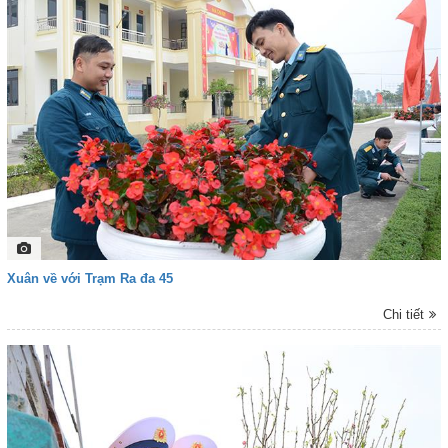
phút ngày 15-3-2026, hơn 3.500 cử tri đã tham gia bầu cử, đạt 100% kế
hoạch.
Xuân về với Trạm Ra đa 45
Chi tiết