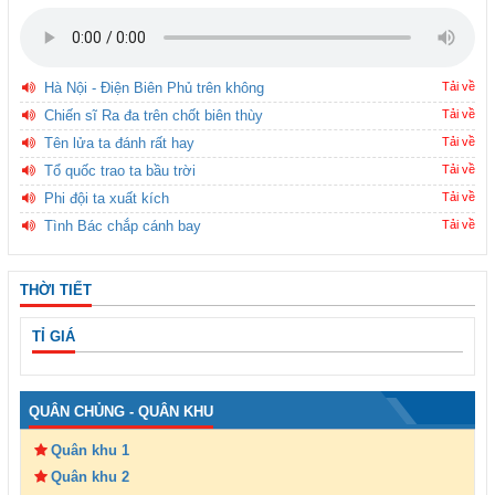
Hà Nội - Điện Biên Phủ trên không
Tải về
Chiến sĩ Ra đa trên chốt biên thùy
Tải về
Tên lửa ta đánh rất hay
Tải về
Tổ quốc trao ta bầu trời
Tải về
Phi đội ta xuất kích
Tải về
Tình Bác chắp cánh bay
Tải về
THỜI TIẾT
TỈ GIÁ
QUÂN CHỦNG - QUÂN KHU
Quân khu 1
Quân khu 2