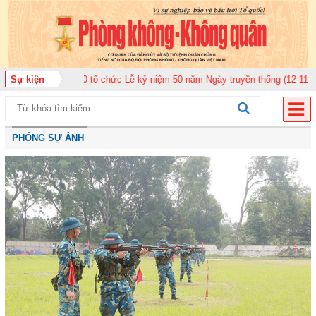
 quân 920 tổ chức Lễ kỷ niệm 50 năm Ngày truyền thống (12-11-1975/12-11-
Sự kiện
PHÓNG SỰ ẢNH