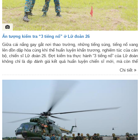
Ấn tượng kiểm tra “3 tiếng nổ” ở Lữ đoàn 26
Giữa cái nắng gay gắt nơi thao trường, những tiếng súng, tiếng nổ vang
lên dồn dập hòa cùng khí thế huấn luyện khẩn trương, nghiêm túc của cán
bộ, chiến sĩ Lữ đoàn 26. Đợt kiểm tra thực hành “3 tiếng nổ” của Lữ đoàn
không chỉ là dịp đánh giá kết quả huấn luyện chiến sĩ mới, mà còn thể
hiện bản lĩnh, tâm lý vững vàng và tinh thần quyết tâm hoàn thành nhiệm
Chi tiết
vụ của chiến sĩ mới sau thời gian huấn luyện. Với sự chuẩn bị chu đáo, tổ
chức chặt chẽ cùng nhiều đổi mới trong công tác chỉ huy, điều hành và
ứng dụng công nghệ thông tin vào giám sát, kiểm tra, cuộc kiểm tra “3
tiếng nổ” của Lữ đoàn 26 đã diễn ra an toàn, nghiêm túc, đúng quy định.
Phóng viên Báo Phòng không-Không quân điện tử đã ghi lại những khoảnh
khắc chân thực, sinh động trên thao trường thực hành “3 tiếng nổ” của
chiến sĩ mới Lữ đoàn 26. Trân trọng giới thiệu cùng bạn đọc!