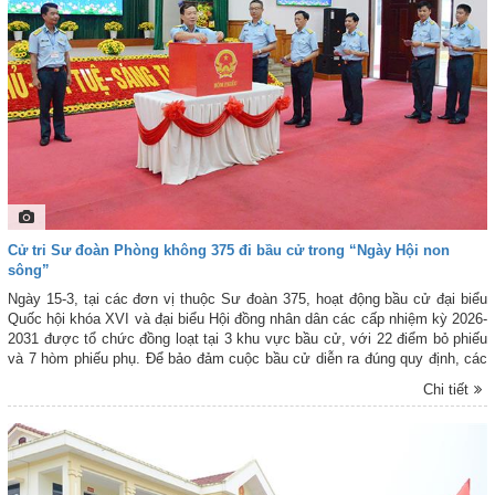
ngay từ những ngày đầu.
Cử tri Sư đoàn Phòng không 375 đi bầu cử trong “Ngày Hội non
sông”
Ngày 15-3, tại các đơn vị thuộc Sư đoàn 375, hoạt động bầu cử đại biểu
Quốc hội khóa XVI và đại biểu Hội đồng nhân dân các cấp nhiệm kỳ 2026-
2031 được tổ chức đồng loạt tại 3 khu vực bầu cử, với 22 điểm bỏ phiếu
và 7 hòm phiếu phụ. Để bảo đảm cuộc bầu cử diễn ra đúng quy định, các
đơn vị trong Sư đoàn đã phối hợp chặt chẽ với cấp ủy, chính quyền địa
Chi tiết
phương đẩy mạnh tuyên truyền, tổ chức điều hành việc bỏ phiếu khoa
học, đúng trình tự, thủ tục theo quy định của pháp luật. Đối với lực lượng
làm nhiệm vụ canh trực sẵn sàng chiến đấu tại các đơn vị trực ban, đài
quan sát phòng không, trạm ra-đa, kho, hầm… các tổ bầu cử mang hòm
phiếu phụ đến tận nơi để cử tri thực hiện quyền bầu cử. Đến 10 giờ 30