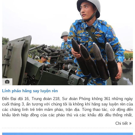
một số hình ảnh công tác chuẩn bị và thực hành nhảy dù của cán bộ, học
viên phi công Trường Sĩ quan Không quân và các lực lượng tham gia.
Lính pháo hăng say luyện rèn
Đến Đại đội 16, Trung đoàn 218, Sư đoàn Phòng không 361 những ngày
cuối tháng 3, ấn tượng với chúng tôi là không khí hăng say luyện rèn của
các chàng lính trẻ trên mâm pháo, trận địa. Từng thao tác, cử động đến
khẩu lệnh hiệp đồng của các pháo thủ và các khẩu đội đều thống nhất,
nhịp nhàng, nhanh mạnh, dứt khoát; thể hiện rõ sự quyết tâm vượt nắng
Chi tiết
mưa đưa chất lượng huấn luyện ổn định vững chắc, sẵn sàng chiến đấu
bảo vệ vùng trời, góp phần hoàn thành thắng lợi các nhiệm vụ được giao,