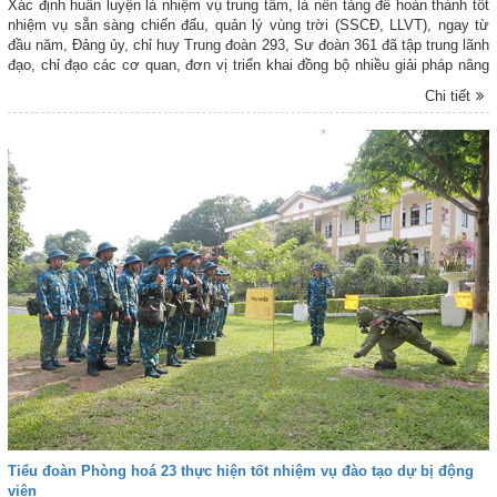
Xác định huấn luyện là nhiệm vụ trung tâm, là nền tảng để hoàn thành tốt
nhiệm vụ sẵn sàng chiến đấu, quản lý vùng trời (SSCĐ, LLVT), ngay từ
đầu năm, Đảng ủy, chỉ huy Trung đoàn 293, Sư đoàn 361 đã tập trung lãnh
đạo, chỉ đạo các cơ quan, đơn vị triển khai đồng bộ nhiều giải pháp nâng
cao chất lượng huấn luyện.
Chi tiết
Tiểu đoàn Phòng hoá 23 thực hiện tốt nhiệm vụ đào tạo dự bị động
viên