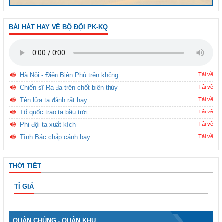
BÀI HÁT HAY VỀ BỘ ĐỘI PK-KQ
Hà Nội - Điện Biên Phủ trên không
Tải về
Chiến sĩ Ra đa trên chốt biên thùy
Tải về
Tên lửa ta đánh rất hay
Tải về
Tổ quốc trao ta bầu trời
Tải về
Phi đội ta xuất kích
Tải về
Tình Bác chắp cánh bay
Tải về
THỜI TIẾT
TỈ GIÁ
QUÂN CHỦNG - QUÂN KHU