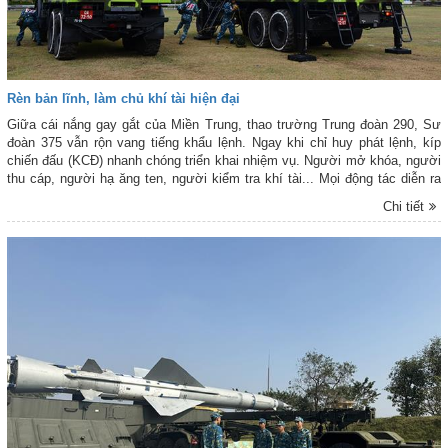
Rèn bản lĩnh, làm chủ khí tài hiện đại
Giữa cái nắng gay gắt của Miền Trung, thao trường Trung đoàn 290, Sư
đoàn 375 vẫn rộn vang tiếng khẩu lệnh. Ngay khi chỉ huy phát lệnh, kíp
chiến đấu (KCĐ) nhanh chóng triển khai nhiệm vụ. Người mở khóa, người
thu cáp, người hạ ăng ten, người kiểm tra khí tài... Mọi động tác diễn ra
nhịp nhàng, chính xác, dứt khoát. Chỉ trong thời gian ngắn, đài ra đa VRS-
Chi tiết
2DM đã hoàn thành thu hồi, cơ động và sẵn sàng triển khai ở vị trí mới.