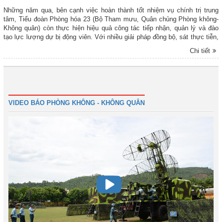
Những năm qua, bên cạnh việc hoàn thành tốt nhiệm vụ chính trị trung
tâm, Tiểu đoàn Phòng hóa 23 (Bộ Tham mưu, Quân chủng Phòng không-
Không quân) còn thực hiện hiệu quả công tác tiếp nhận, quản lý và đào
tạo lực lượng dự bị động viên. Với nhiều giải pháp đồng bộ, sát thực tiễn,
đơn vị đã góp phần xây dựng lực lượng dự bị động viên có bản lĩnh chính
Chi tiết
trị vững vàng, trình độ chuyên môn tốt, đáp ứng yêu cầu nhiệm vụ trong
tình hình mới.
1
2
3
4
Tiếp
Cuối
VIDEO BÁO PHÒNG KHÔNG - KHÔNG QUÂN