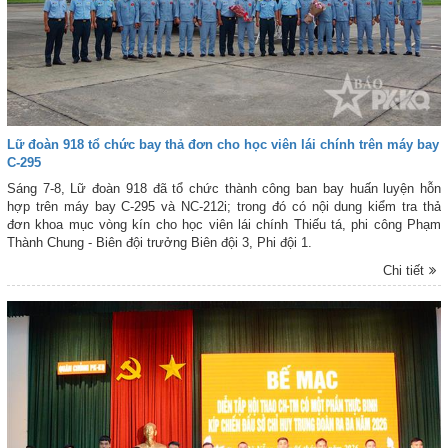
Lữ đoàn 918 tổ chức bay thả đơn cho học viên lái chính trên máy bay
C-295
Sáng 7-8, Lữ đoàn 918 đã tổ chức thành công ban bay huấn luyện hỗn
hợp trên máy bay C-295 và NC-212i; trong đó có nội dung kiểm tra thả
đơn khoa mục vòng kín cho học viên lái chính Thiếu tá, phi công Phạm
Thành Chung - Biên đội trưởng Biên đội 3, Phi đội 1.
Chi tiết