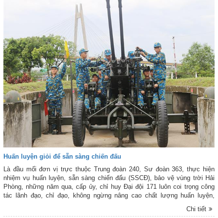
Huấn luyện giỏi để sẵn sàng chiến đấu
Là đầu mối đơn vị trực thuộc Trung đoàn 240, Sư đoàn 363, thực hiện
nhiệm vụ huấn luyện, sẵn sàng chiến đấu (SSCĐ), bảo vệ vùng trời Hải
Phòng, những năm qua, cấp ủy, chỉ huy Đại đội 171 luôn coi trọng công
tác lãnh đạo, chỉ đạo, không ngừng nâng cao chất lượng huấn luyện,
SSCĐ, bảo đảm đơn vị không bị động, bất ngờ khi có tình huống xảy ra.
Chi tiết