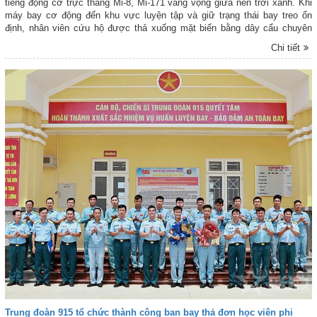
tiếng động cơ trực thăng Mi-8, Mi-171 vang vọng giữa nền trời xanh. Khi
máy bay cơ động đến khu vực luyện tập và giữ trạng thái bay treo ổn
định, nhân viên cứu hộ được thả xuống mặt biển bằng dây cẩu chuyên
dụng để tiếp cận người bị nạn. Từng mệnh lệnh ngắn gọn, từng động tác
Chi tiết
hiệp đồng chính xác giữa phi công, tổ bay và lực lượng cứu hộ diễn ra
khẩn trương, nhịp nhàng. Đó là nội dung trọng tâm của đợt huấn luyện bay
treo cứu người trên biển do Trung đoàn 917, Sư đoàn 370 tổ chức, nhằm
nâng cao năng lực tìm kiếm, cứu hộ, cứu nạn, đáp ứng yêu cầu nhiệm vụ
trong mọi tình huống.
Trung đoàn 915 tổ chức thành công ban bay thả đơn học viên phi