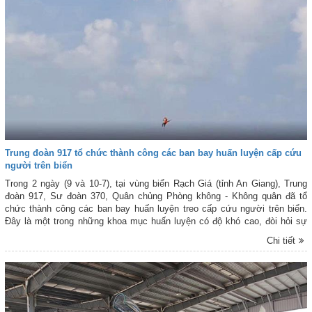
Trung đoàn 917 tổ chức thành công các ban bay huấn luyện cấp cứu
người trên biển
Trong 2 ngày (9 và 10-7), tại vùng biển Rạch Giá (tỉnh An Giang), Trung
đoàn 917, Sư đoàn 370, Quân chủng Phòng không - Không quân đã tổ
chức thành công các ban bay huấn luyện treo cấp cứu người trên biển.
Đây là một trong những khoa mục huấn luyện có độ khó cao, đòi hỏi sự
phối hợp chặt chẽ giữa phi công, thành viên tổ bay, lực lượng tìm kiếm
Chi tiết
cứu nạn. Trong quá trình thực hành huấn luyện, các tổ bay phải xử trí linh
hoạt nhiều tình huống sát thực tế, bảo đảm hiệp đồng chính xác, an toàn
tuyệt đối về người và trang bị.