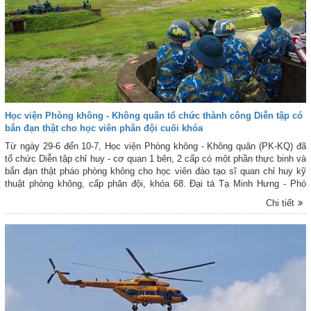
Học viện Phòng không - Không quân tổ chức thành công Diễn tập có
bắn đạn thật cho học viên phân đội cuối khóa
Từ ngày 29-6 đến 10-7, Học viện Phòng không - Không quân (PK-KQ) đã
tổ chức Diễn tập chỉ huy - cơ quan 1 bên, 2 cấp có một phần thực binh và
bắn đạn thật pháo phòng không cho học viên đào tạo sĩ quan chỉ huy kỹ
thuật phòng không, cấp phân đội, khóa 68. Đại tá Tạ Minh Hưng - Phó
Tham mưu trưởng Quân chủng PK-KQ chỉ đạo cuộc diễn tập.
Chi tiết