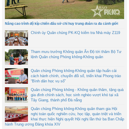
Nâng cao trình độ kíp chiến đấu sở chỉ huy trung đoàn ra đa cảnh giới
Chính ủy Quân chủng PK-KQ kiểm tra Nhà máy Z119
Tham mưu trưởng Không quân Ấn Độ tới thăm Bộ Tư
lệnh Quân chủng Phòng không-Không quân
Quân chủng Phòng không-Không quân tập huấn cải
cách hành chính, chuyển đổi số, triển khai Phong trào
“Bình dân học vụ số”
Quân chủng Phòng không - Không quân thăm, tặng quà
gia đình chính sách, học sinh nghèo vượt khó tại xã
Tây Giang, thành phố Đà nẵng
Quân chủng Phòng không-Không quân tham gia Hội
nghị toàn quốc nghiên cứu, học tập, quán triệt và triển
khai thực hiện Nghị quyết Hội nghị lần thứ ba Ban Chấp
hành Trung ương Đảng khóa XIV