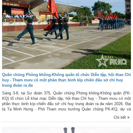
Quân chủng Phòng không-Không quân tổ chức Diễn tập, hội thao Chỉ
huy - Tham mưu có một phần thực binh kíp chiến đấu sở chỉ huy
trung đoàn ra đa
Sáng 3-8, tại Sư đoàn 375, Quân chủng Phòng không-Không quân (PK-
KQ) tổ chức Lễ khai mạc Diễn tập, hội thao Chỉ huy - Tham mưu có một
phần thực binh kíp chiến đấu sở chỉ huy trung đoàn ra đa năm 2026. Đại
tá Tạ Minh Hưng - Phó Tham mưu trưởng Quân chủng PK-KQ, dự và
phát biểu khai mạc. Tham dự buổi lễ có đại biểu Quân khu 5, các đơn vị
Chi tiết
bạn trên địa bàn thành phố Đà Nẵng và cấp ủy, chính quyền địa phương.
Tham gia Diễn tập, hội thao có các kíp chiến đấu sở chỉ huy trung đoàn ra
đa trực thuộc các sư đoàn phòng không trong Quân chủng PK-KQ.