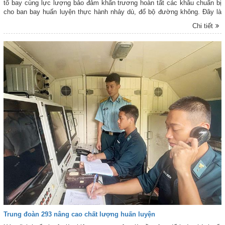
tổ bay cùng lực lượng bảo đảm khẩn trương hoàn tất các khâu chuẩn bị
cho ban bay huấn luyện thực hành nhảy dù, đổ bộ đường không. Đây là
nội dung huấn luyện quan trọng của Sư đoàn 371 và Lữ đoàn 918 nhằm
Chi tiết
nâng cao trình độ tổ chức, chỉ huy, hiệp đồng và năng lực thực hiện nhiệm
vụ trong mọi điều kiện.
Trung đoàn 293 nâng cao chất lượng huấn luyện