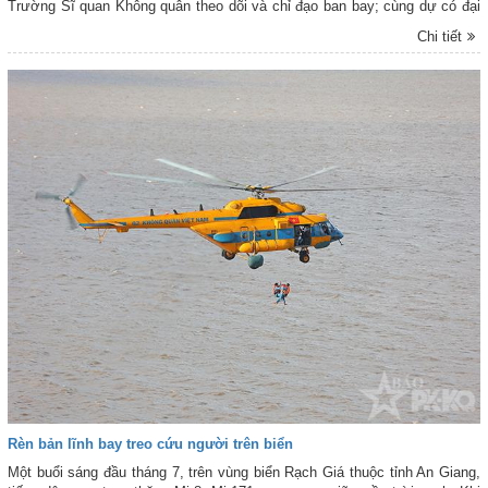
Trường Sĩ quan Không quân theo dõi và chỉ đạo ban bay; cùng dự có đại
diện cơ quan chức năng Quân chủng, Nhà trường; lãnh đạo, chỉ huy
Chi tiết
Trung đoàn 910.
Rèn bản lĩnh bay treo cứu người trên biển
Một buổi sáng đầu tháng 7, trên vùng biển Rạch Giá thuộc tỉnh An Giang,