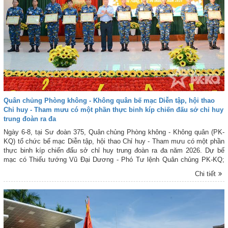
Quân chủng Phòng không - Không quân bế mạc Diễn tập, hội thao
Chỉ huy - Tham mưu có một phần thực binh kíp chiến đấu sở chỉ huy
trung đoàn ra đa
Ngày 6-8, tại Sư đoàn 375, Quân chủng Phòng không - Không quân (PK-
KQ) tổ chức bế mạc Diễn tập, hội thao Chỉ huy - Tham mưu có một phần
thực binh kíp chiến đấu sở chỉ huy trung đoàn ra đa năm 2026. Dự bế
mạc có Thiếu tướng Vũ Đại Dương - Phó Tư lệnh Quân chủng PK-KQ;
thủ trưởng các cơ quan chức năng Quân chủng PK-KQ; các đồng chí
Chi tiết
trong Ban Chỉ đạo, Ban Tổ chức, Ban Giám khảo; đại biểu cơ quan chức
năng các sư đoàn phòng không, lãnh đạo và kíp chiến đấu các đơn vị
tham gia Diễn tập, hội thao.