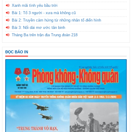
Xanh mãi tình yêu bầu trời
Bài 1: Tổ 3 người - xưa mà không cũ
Bài 2: Truyền cảm hứng từ những nhân tố điển hình
Bài 3: Nối dài mơ ước tân binh
Tháng Ba trên trận địa Trung đoàn 218
ĐỌC BÁO IN