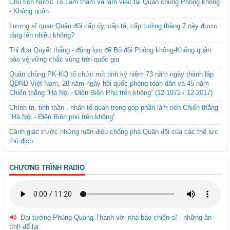
Chủ tịch Nước Tô Lâm thăm và làm việc tại Quân chủng Phòng không
- Không quân
Lương sĩ quan Quân đội cấp úy, cấp tá, cấp tướng tháng 7 này được
tăng lên nhiều không?
Thi đua Quyết thắng - động lực để Bộ đội Phòng không-Không quân
bảo vệ vững chắc vùng trời quốc gia
Quân chủng PK-KQ tổ chức mít tinh kỷ niệm 73 năm ngày thành lập
QĐND Việt Nam, 28 năm ngày hội quốc phòng toàn dân và 45 năm
Chiến thắng “Hà Nội - Điện Biên Phủ trên không” (12-1972 / 12-2017)
Chính trị, tinh thần - nhân tố quan trọng góp phần làm nên Chiến thắng
"Hà Nội - Điện Biên phủ trên không"
Cảnh giác trước những luận điệu chống phá Quân đội của các thế lực
thù địch
CHƯƠNG TRÌNH RADIO
Đại tướng Phùng Quang Thanh với nhà báo chiến sĩ - những ân
tình để lại