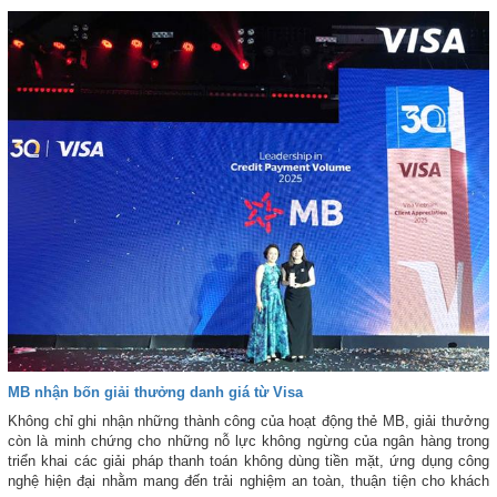
đơn vị, nhà máy trong Quân chủng; lãnh đạo, chỉ huy Kho K312 qua các
thời kỳ; đại biểu các đơn vị kết nghĩa trên địa bàn và đông đủ cán bộ,
quân nhân chuyên nghiệp, chiến sĩ Kho K312.
MB nhận bốn giải thưởng danh giá từ Visa
Không chỉ ghi nhận những thành công của hoạt động thẻ MB, giải thưởng
còn là minh chứng cho những nỗ lực không ngừng của ngân hàng trong
triển khai các giải pháp thanh toán không dùng tiền mặt, ứng dụng công
nghệ hiện đại nhằm mang đến trải nghiệm an toàn, thuận tiện cho khách