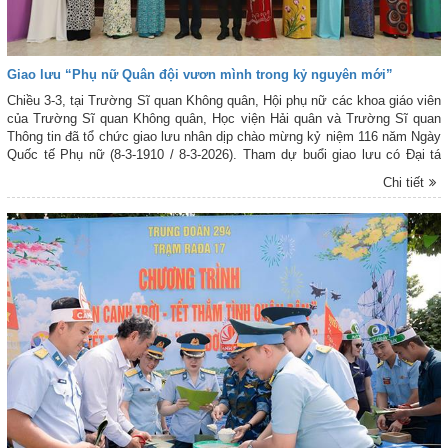
Giao lưu “Phụ nữ Quân đội vươn mình trong kỷ nguyên mới”
Chiều 3-3, tại Trường Sĩ quan Không quân, Hội phụ nữ các khoa giáo viên
của Trường Sĩ quan Không quân, Học viện Hải quân và Trường Sĩ quan
Thông tin đã tổ chức giao lưu nhân dịp chào mừng kỷ niệm 116 năm Ngày
Quốc tế Phụ nữ (8-3-1910 / 8-3-2026). Tham dự buổi giao lưu có Đại tá
Nguyễn Quang Hùng - Phó Hiệu trưởng kiêm Tham mưu trưởng Trường
Chi tiết
Sĩ quan Không quân; đại diện thủ trưởng các cơ quan, đơn vị và các cán
bộ, hội viên Hội Phụ nữ đến từ 3 học viện, nhà trường.