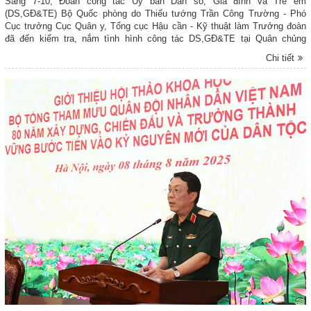
Sáng 7-10, Đoàn công tác Ủy ban Dân số, Gia đình và Trẻ em
(DS,GĐ&TE) Bộ Quốc phòng do Thiếu tướng Trần Công Trường - Phó
Cục trưởng Cục Quân y, Tổng cục Hậu cần - Kỹ thuật làm Trưởng đoàn
đã đến kiểm tra, nắm tình hình công tác DS,GĐ&TE tại Quân chủng
Phòng không - Không quân (PK-KQ) từ năm 2023 đến nay. Tham gia Đoàn
Chi tiết
công tác có Đại tá Nguyễn Huy Tuấn - Phó Chính ủy Quân chủng PK-KQ;
thủ trưởng các cơ quan và đại biểu một số phòng, ban chức năng của Bộ
Quốc phòng và Quân chủng PK-KQ.