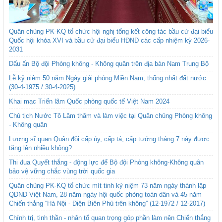
Quân chủng PK-KQ tổ chức hội nghị tổng kết công tác bầu cử đại biểu
Quốc hội khóa XVI và bầu cử đại biểu HĐND các cấp nhiệm kỳ 2026-
2031
Dấu ấn Bộ đội Phòng không - Không quân trên địa bàn Nam Trung Bộ
Lễ kỷ niệm 50 năm Ngày giải phóng Miền Nam, thống nhất đất nước
(30-4-1975 / 30-4-2025)
Khai mạc Triển lãm Quốc phòng quốc tế Việt Nam 2024
Chủ tịch Nước Tô Lâm thăm và làm việc tại Quân chủng Phòng không
- Không quân
Lương sĩ quan Quân đội cấp úy, cấp tá, cấp tướng tháng 7 này được
tăng lên nhiều không?
Thi đua Quyết thắng - động lực để Bộ đội Phòng không-Không quân
bảo vệ vững chắc vùng trời quốc gia
Quân chủng PK-KQ tổ chức mít tinh kỷ niệm 73 năm ngày thành lập
QĐND Việt Nam, 28 năm ngày hội quốc phòng toàn dân và 45 năm
Chiến thắng “Hà Nội - Điện Biên Phủ trên không” (12-1972 / 12-2017)
Chính trị, tinh thần - nhân tố quan trọng góp phần làm nên Chiến thắng