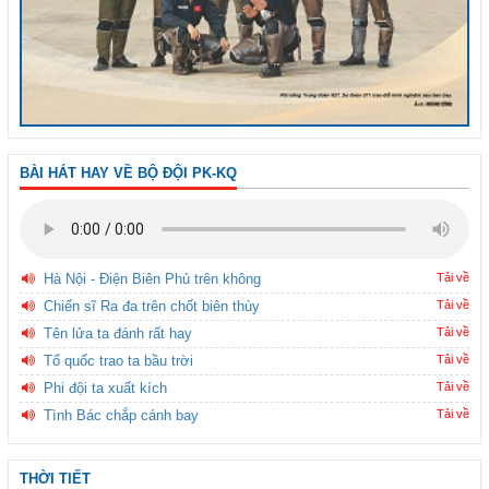
BÀI HÁT HAY VỀ BỘ ĐỘI PK-KQ
Hà Nội - Điện Biên Phủ trên không
Tải về
Chiến sĩ Ra đa trên chốt biên thùy
Tải về
Tên lửa ta đánh rất hay
Tải về
Tổ quốc trao ta bầu trời
Tải về
Phi đội ta xuất kích
Tải về
Tình Bác chắp cánh bay
Tải về
THỜI TIẾT