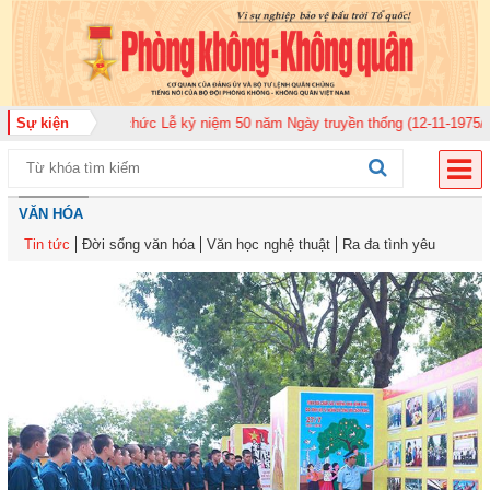
0 tổ chức Lễ kỷ niệm 50 năm Ngày truyền thống (12-11-1975/12-11-2025)
Sự kiện
VĂN HÓA
Tin tức
Đời sống văn hóa
Văn học nghệ thuật
Ra đa tình yêu