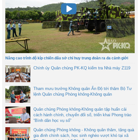
Nâng cao trình độ kíp chiến đấu sở chỉ huy trung đoàn ra đa cảnh giới
Chính ủy Quân chủng PK-KQ kiểm tra Nhà máy Z119
Tham mưu trưởng Không quân Ấn Độ tới thăm Bộ Tư
lệnh Quân chủng Phòng không-Không quân
Quân chủng Phòng không-Không quân tập huấn cải
cách hành chính, chuyển đổi số, triển khai Phong trào
“Bình dân học vụ số”
Quân chủng Phòng không - Không quân thăm, tặng quà
gia đình chính sách, học sinh nghèo vượt khó tại xã