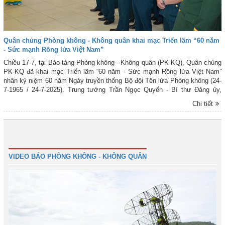
Quân chủng Phòng không - Không quân khai mạc Triển lãm “60 năm
- Sức mạnh Rồng lửa Việt Nam”
Chiều 17-7, tại Bảo tàng Phòng không - Không quân (PK-KQ), Quân chủng
PK-KQ đã khai mạc Triển lãm “60 năm - Sức mạnh Rồng lửa Việt Nam”
nhân kỷ niệm 60 năm Ngày truyền thống Bộ đội Tên lửa Phòng không (24-
7-1965 / 24-7-2025). Trung tướng Trần Ngọc Quyến - Bí thư Đảng ủy,
Chính ủy Quân chủng PK-KQ dự và phát biểu khai mạc Triển lãm. Cùng
Chi tiết
dự có Thiếu tướng Hoàng Văn Lâu - Ủy viên Ban Thường vụ Đảng ủy,
Chủ nhiệm Chính trị Quân chủng PK-KQ; đại diện thủ trưởng các cơ quan,
đơn vị, học viện, nhà trường trực thuộc Quân chủng đóng quân trên địa
bàn TP Hà Nội; đại diện cựu chiến binh các lực lượng của Quân chủng
1
2
3
4
Tiếp
Cuối
PK-KQ; đại biểu các bảo tàng trên địa bàn TP Hà Nội; cùng hơn 100 cán
bộ, chiến sĩ, nhân viên khối cơ quan Quân chủng và Lữ đoàn Thông tin
VIDEO BÁO PHÒNG KHÔNG - KHÔNG QUÂN
26.