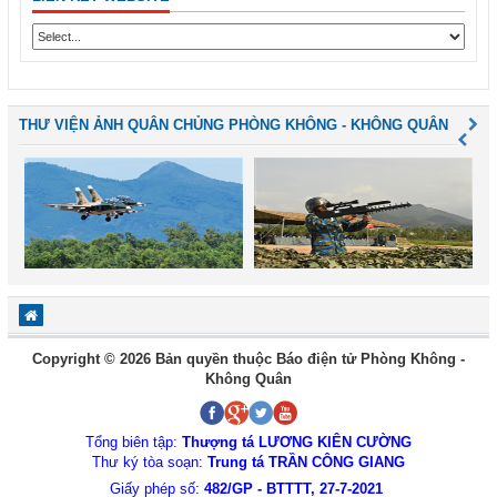
THƯ VIỆN ẢNH QUÂN CHỦNG PHÒNG KHÔNG - KHÔNG QUÂN
Copyright © 2026 Bản quyền thuộc Báo điện tử Phòng Không -
Không Quân
Tổng biên tập:
Thượng tá LƯƠNG KIÊN CƯỜNG
Thư ký tòa soạn:
Trung tá TRẦN CÔNG GIANG
Giấy phép số:
482/GP - BTTTT, 27-7-2021