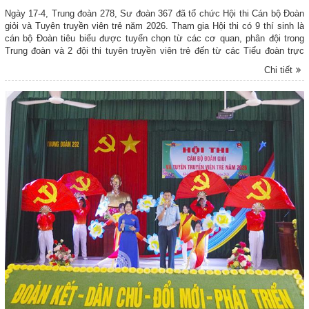
Ngày 17-4, Trung đoàn 278, Sư đoàn 367 đã tổ chức Hội thi Cán bộ Đoàn
giỏi và Tuyên truyền viên trẻ năm 2026. Tham gia Hội thi có 9 thí sinh là
cán bộ Đoàn tiêu biểu được tuyển chọn từ các cơ quan, phân đội trong
Trung đoàn và 2 đội thi tuyên truyền viên trẻ đến từ các Tiểu đoàn trực
thuộc.
Chi tiết