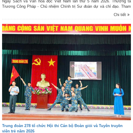
Ngày Sách và Văn hóa đọc Việt Nam lần thứ 5 năm 2026. Thượng tá
Trương Công Pháp - Chủ nhiệm Chính trị Sư đoàn dự và chỉ đạo. Tham
gia chương trình có chỉ huy các cơ quan, đơn vị trực thuộc cùng gần 200
Chi tiết
cán bộ, chiến sĩ và đoàn viên thanh niên các đơn vị kết nghĩa trên địa
bàn.
Trung đoàn 278 tổ chức Hội thi Cán bộ Đoàn giỏi và Tuyên truyền
viên trẻ năm 2026