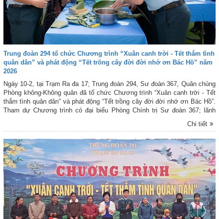
Trung đoàn 294 tổ chức Chương trình “Xuân canh trời - Tết thắm tình
quân dân” và phát động “Tết trồng cây đời đời nhớ ơn Bác Hồ” năm
2026
Ngày 10-2, tại Trạm Ra đa 17; Trung đoàn 294, Sư đoàn 367, Quân chủng
Phòng không-Không quân đã tổ chức Chương trình “Xuân canh trời - Tết
thắm tình quân dân” và phát động “Tết trồng cây đời đời nhớ ơn Bác Hồ”.
Tham dự Chương trình có đại biểu Phòng Chính trị Sư đoàn 367; lãnh
đạo, chỉ huy Trung đoàn 294; đại diện cấp ủy, chính quyền, lực lượng vũ
Chi tiết
trang địa phương; cùng đông đảo cán bộ, chiến sĩ Trạm Ra đa 17, đoàn
viên, thanh niên các đơn vị kết nghĩa và nhân dân trên địa bàn phường
Chơn Thành và xã Nha Bích thuộc tỉnh Đồng Nai.