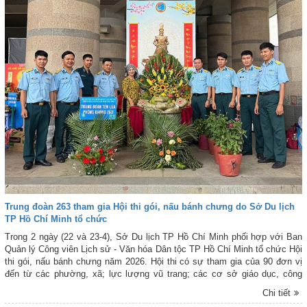
Trung đoàn 263 tham gia Hội thi gói, nấu bánh chưng do Sở Du lịch
TP Hồ Chí Minh tổ chức
Trong 2 ngày (22 và 23-4), Sở Du lịch TP Hồ Chí Minh phối hợp với Ban
Quản lý Công viên Lịch sử - Văn hóa Dân tộc TP Hồ Chí Minh tổ chức Hội
thi gói, nấu bánh chưng năm 2026. Hội thi có sự tham gia của 90 đơn vị
đến từ các phường, xã; lực lượng vũ trang; các cơ sở giáo dục, công
đoàn cơ sở của các cơ quan, đơn vị, doanh nghiệp trên địa bàn TP Hồ
Chi tiết
Chí Minh. Cùng tham gia Hội thi có Trung đoàn 263, Sư đoàn 367, Quân