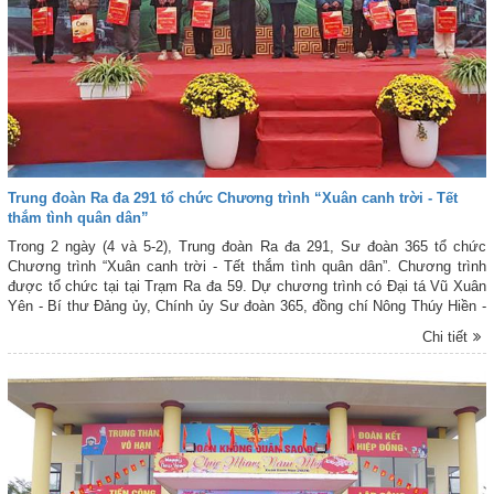
Trung đoàn Ra đa 291 tổ chức Chương trình “Xuân canh trời - Tết
thắm tình quân dân”
Trong 2 ngày (4 và 5-2), Trung đoàn Ra đa 291, Sư đoàn 365 tổ chức
Chương trình “Xuân canh trời - Tết thắm tình quân dân”. Chương trình
được tổ chức tại tại Trạm Ra đa 59. Dự chương trình có Đại tá Vũ Xuân
Yên - Bí thư Đảng ủy, Chính ủy Sư đoàn 365, đồng chí Nông Thúy Hiền -
Phó Bí thư thường trực Đảng ủy xã Tràng Định, đồng chí Nông Ngọc Ánh
Chi tiết
- Chủ tịch Mặt trận Tổ quốc xã Tràng định, tỉnh Lạng Sơn; lãnh đạo, chỉ
huy một số cơ quan Sư đoàn 365 và Trung đoàn Ra đa 291; cùng đông
đảo cán bộ, chiến sĩ đơn vị và đoàn viên, thanh niên đơn vị kết nghĩa.