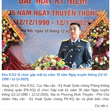
Kho K312 tổ chức gặp mặt kỷ niệm 35 năm Ngày truyền thống (12-12-
1990 / 12-12-2025)
Sáng 10-12, Kho K312, Cục Hậu cần - Kỹ thuật Quân chủng Phòng không
- Không quân (PK-KQ) tổ chức Gặp mặt kỷ niệm 35 năm Ngày truyền
thống (12-12-1990 / 12-12-2025). Đại tá Phương Đình Thuyên - Phó Chủ
nhiệm Hậu cần - Kỹ thuật Quân chủng PK-KQ dự và phát biểu chúc
mừng. Cùng dự buổi gặp mặt có Đại tá Hán Văn Quy - Phó Chủ nhiệm
Chi tiết
Hậu cần - Kỹ thuật Quân chủng; đại biểu lãnh đạo, chỉ huy các cơ quan,