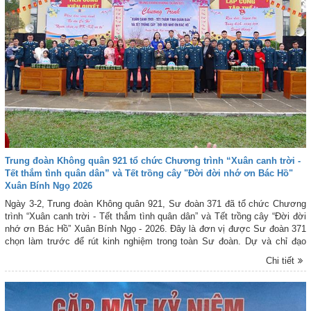
Trung đoàn Không quân 921 tổ chức Chương trình “Xuân canh trời -
Tết thắm tình quân dân” và Tết trồng cây "Đời đời nhớ ơn Bác Hồ"
Xuân Bính Ngọ 2026
Ngày 3-2, Trung đoàn Không quân 921, Sư đoàn 371 đã tổ chức Chương
trình “Xuân canh trời - Tết thắm tình quân dân” và Tết trồng cây “Đời đời
nhớ ơn Bác Hồ” Xuân Bính Ngọ - 2026. Đây là đơn vị được Sư đoàn 371
chọn làm trước để rút kinh nghiệm trong toàn Sư đoàn. Dự và chỉ đạo
chương trình có Đại tá Nguyễn Việt Phương - Phó Chính ủy Sư đoàn 371;
Chi tiết
thủ trưởng Phòng Chính trị Sư đoàn 371; lãnh đạo, chỉ huy Trung đoàn
Không quân 921; đại biểu cấp ủy, chính quyền địa phương trên địa bàn;
cùng đông đảo cán bộ, đoàn viên thanh niên đơn vị và nhân dân trên địa
bàn đóng quân.