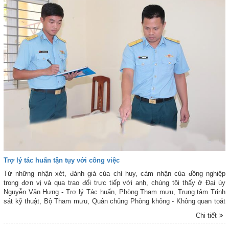
Trợ lý tác huấn tận tụy với công việc
Từ những nhận xét, đánh giá của chỉ huy, cảm nhận của đồng nghiệp
trong đơn vị và qua trao đổi trực tiếp với anh, chúng tôi thấy ở Đại úy
Nguyễn Văn Hưng - Trợ lý Tác huấn, Phòng Tham mưu, Trung tâm Trinh
sát kỹ thuật, Bộ Tham mưu, Quân chủng Phòng không - Không quan toát
lên những phẩm chất đáng quý là luôn tận tụy, trách nhiệm và nỗ lực phấn
Chi tiết
đấu hết mình trong công tác.