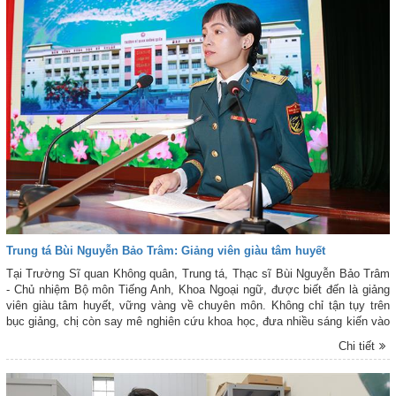
Trung tá Bùi Nguyễn Bảo Trâm: Giảng viên giàu tâm huyết
Tại Trường Sĩ quan Không quân, Trung tá, Thạc sĩ Bùi Nguyễn Bảo Trâm
- Chủ nhiệm Bộ môn Tiếng Anh, Khoa Ngoại ngữ, được biết đến là giảng
viên giàu tâm huyết, vững vàng về chuyên môn. Không chỉ tận tụy trên
bục giảng, chị còn say mê nghiên cứu khoa học, đưa nhiều sáng kiến vào
thực tiễn, góp phần nâng cao hiệu quả giảng dạy ngoại ngữ cho học viên
Chi tiết
phi công quân sự trong tình hình mới.