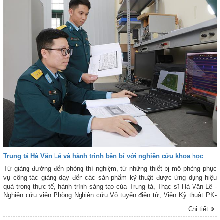
Trung tá Hà Văn Lê và hành trình bền bỉ với nghiên cứu khoa học
Từ giảng đường đến phòng thí nghiệm, từ những thiết bị mô phỏng phục
vụ công tác giảng dạy đến các sản phẩm kỹ thuật được ứng dụng hiệu
quả trong thực tế, hành trình sáng tạo của Trung tá, Thạc sĩ Hà Văn Lê -
Nghiên cứu viên Phòng Nghiên cứu Vô tuyến điện tử, Viện Kỹ thuật PK-
KQ là câu chuyện sinh động về sự nỗ lực không ngừng, đồng thời là tấm
Chi tiết
gương sáng về niềm đam mê bền bỉ với hoạt động nghiên cứu khoa học