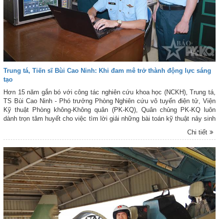
Trung tá, Tiến sĩ Bùi Cao Ninh: Khi đam mê trở thành động lực sáng
tạo
Hơn 15 năm gắn bó với công tác nghiên cứu khoa học (NCKH), Trung tá,
TS Bùi Cao Ninh - Phó trưởng Phòng Nghiên cứu vô tuyến điện tử, Viện
Kỹ thuật Phòng không-Không quân (PK-KQ), Quân chủng PK-KQ luôn
dành trọn tâm huyết cho việc tìm lời giải những bài toán kỹ thuật nảy sinh
từ thực tiễn. Với niềm đam mê nghiên cứu cùng tinh thần không ngừng
Chi tiết
đổi mới, sáng tạo, anh đã từng bước làm chủ nhiều công nghệ, góp phần
tiết kiệm ngân sách và nâng cao năng lực bảo đảm kỹ thuật cho Quân
chủng PK-KQ.