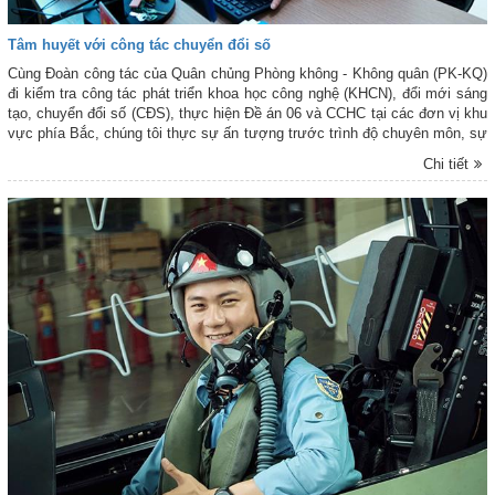
Tâm huyết với công tác chuyển đổi số
Cùng Đoàn công tác của Quân chủng Phòng không - Không quân (PK-KQ)
đi kiểm tra công tác phát triển khoa học công nghệ (KHCN), đổi mới sáng
tạo, chuyển đổi số (CĐS), thực hiện Đề án 06 và CCHC tại các đơn vị khu
vực phía Bắc, chúng tôi thực sự ấn tượng trước trình độ chuyên môn, sự
nhạy bén về nghiệp vụ, cùng tác phong làm việc khoa học, cụ thể, tỉ mỉ,
Chi tiết
sâu sát của Trung tá Mai Việt Đức - Trợ lý Ban Công nghệ thông tin
(CNTT), Bộ Tham mưu, Quân chủng.