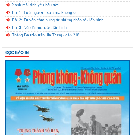
Xanh mãi tình yêu bầu trời
Bài 1: Tổ 3 người - xưa mà không cũ
Bài 2: Truyền cảm hứng từ những nhân tố điển hình
Bài 3: Nối dài mơ ước tân binh
Tháng Ba trên trận địa Trung đoàn 218
ĐỌC BÁO IN