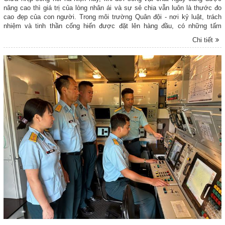
nâng cao thì giá trị của lòng nhân ái và sự sẻ chia vẫn luôn là thước đo
cao đẹp của con người. Trong môi trường Quân đội - nơi kỷ luật, trách
nhiệm và tinh thần cống hiến được đặt lên hàng đầu, có những tấm
gương lặng lẽ lan tỏa yêu thương bằng những hành động thiết thực. Thiếu
Chi tiết
tá QNCN Đỗ Thị Thu Hà - Y sĩ Ban Quân y, Phòng Hậu cần - Kỹ thuật,
Chủ tịch Hội Phụ nữ (HPN) 2 Phòng (Chính trị, Hậu cần-Kỹ thuật) Sư đoàn
363, Quân chủng Phòng không - Không quân là một trong những người
như thế. Với tâm niệm “Hạnh phúc là được sẻ chia, cho đi là còn mãi”,
tấm lòng nhân ái và câu chuyện về hoạt động thiện nguyện của chị là minh
chứng sinh động cho hình ảnh người lính thời bình luôn tỏa sáng với
những phẩm chất cao quý “Bộ đội Cụ Hồ” trong lòng Nhân dân.