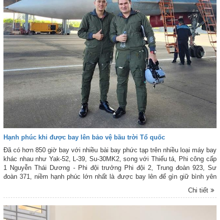
Hạnh phúc khi được bay lên bảo vệ bầu trời Tổ quốc
Đã có hơn 850 giờ bay với nhiều bài bay phức tạp trên nhiều loại máy bay
khác nhau như Yak-52, L-39, Su-30MK2, song với Thiếu tá, Phi công cấp
1 Nguyễn Thái Dương - Phi đội trưởng Phi đội 2, Trung đoàn 923, Sư
đoàn 371, niềm hạnh phúc lớn nhất là được bay lên để gìn giữ bình yên
của bầu trời Tổ quốc.
Chi tiết