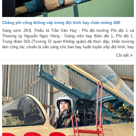
Chàng phi công không cấp trong đội hình bay chào mừng A80
Sáng sớm 28-8, Thiếu tá Trần Văn Huy - Phi đội trưởng Phi đội 1 và
Thượng úy Nguyễn Ngọc Hùng - Giảng viên bay Biên đội 1, Phi đội 1,
Trung đoàn 910 (Trường Sĩ quan Không quân) đã thức dậy, khẩn trương
làm công tác chuẩn bị sẵn sàng cho ban bay huấn luyện xếp đội hình, bay
qua khu vực Quảng trường Ba Đình. Đây là ban bay hợp luyện hết sức
Chi tiết
quan trọng khi ngày thực hiện nhiệm vụ bay chào mừng chính thức tại Lễ
kỷ niệm 80 năm ngày Cách mạng Tháng Tám thành công và Quốc khánh
nước Cộng hòa Xã hội chủ nghĩa Việt Nam (nhiệm vụ A80) đã tới rất gần.