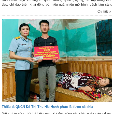
đạo, chỉ đạo triển khai đồng bộ, hiệu quả nhiều mô hình, cách làm sáng
tạo. Qua đó, việc học và làm theo lời Bác ngày càng lan tỏa sâu rộng, trở
Chi tiết
thành động lực quan trọng góp phần xây dựng Nhà trường VMTD “mẫu
mực, tiêu biểu”.
Thiếu tá QNCN Đỗ Thị Thu Hà: Hạnh phúc là được sẻ chia
Giữa nhịp sống hối hả hiện nay, khi đời sống vật chất ngày càng được