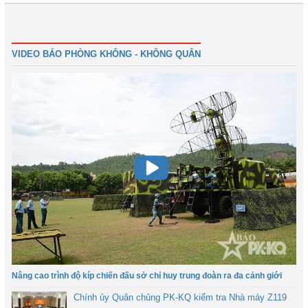
1
2
3
4
Tiếp
Cuối
VIDEO BÁO PHÒNG KHÔNG - KHÔNG QUÂN
Nâng cao trình độ kíp chiến đấu sở chỉ huy trung đoàn ra đa cảnh giới
Chính ủy Quân chủng PK-KQ kiểm tra Nhà máy Z119