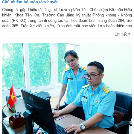
Chủ nhiệm bộ môn tâm huyết
Chúng tôi gặp Thiếu tá, Thạc sĩ Trương Văn Tú - Chủ nhiệm Bộ môn Điều
khiển, Khoa Tên lửa, Trường Cao đẳng kỹ thuật Phòng không - Không
quân (PK-KQ) trong lần đi công tác tại Tiểu đoàn 123, Trung đoàn 284, Sư
đoàn 365. Trên Xe điều khiển, từng ánh mắt học viên Lớp hoàn thiện cao
đẳng khóa 1, chuyên ngành Điểu khiển Tên lửa C-125-2TM đang chăm
Chi tiết
chú lắng nghe và quan sát thầy Tú thực hiện động tác mẫu trên màn hiện
sóng. Mỗi bước kiểm tra chức năng gọn Đài điều khiển tên lửa, anh Tú
đều cô đọng lại thành những vấn đề cần chú ý, giúp học viên dễ hiểu và
dễ tiếp thu nhanh kiến thức bài học.