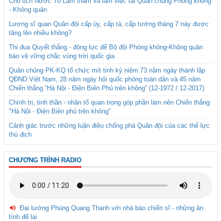
Chủ tịch Nước Tô Lâm thăm và làm việc tại Quân chủng Phòng không
- Không quân
Lương sĩ quan Quân đội cấp úy, cấp tá, cấp tướng tháng 7 này được
tăng lên nhiều không?
Thi đua Quyết thắng - động lực để Bộ đội Phòng không-Không quân
bảo vệ vững chắc vùng trời quốc gia
Quân chủng PK-KQ tổ chức mít tinh kỷ niệm 73 năm ngày thành lập
QĐND Việt Nam, 28 năm ngày hội quốc phòng toàn dân và 45 năm
Chiến thắng “Hà Nội - Điện Biên Phủ trên không” (12-1972 / 12-2017)
Chính trị, tinh thần - nhân tố quan trọng góp phần làm nên Chiến thắng
"Hà Nội - Điện Biên phủ trên không"
Cảnh giác trước những luận điệu chống phá Quân đội của các thế lực
thù địch
CHƯƠNG TRÌNH RADIO
Đại tướng Phùng Quang Thanh với nhà báo chiến sĩ - những ân
tình để lại