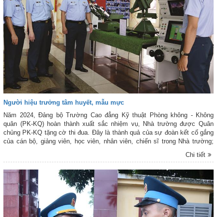
Người hiệu trưởng tâm huyết, mẫu mực
Năm 2024, Đảng bộ Trường Cao đẳng Kỹ thuật Phòng không - Không
quân (PK-KQ) hoàn thành xuất sắc nhiệm vụ, Nhà trường được Quân
chủng PK-KQ tặng cờ thi đua. Đây là thành quả của sự đoàn kết cố gắng
của cán bộ, giảng viên, học viên, nhân viên, chiến sĩ trong Nhà trường;
trong đó, có sự đóng góp rất lớn của người “Thuyền trưởng” - Đại tá
Chi tiết
Nguyễn Hữu Cương - Hiệu trưởng Nhà trường.