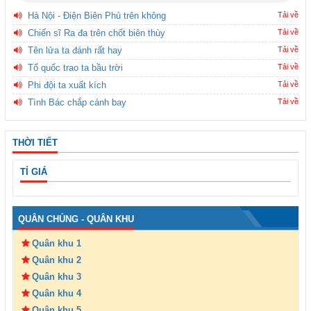
Hà Nội - Điện Biên Phủ trên không
Tải về
Chiến sĩ Ra đa trên chốt biên thùy
Tải về
Tên lửa ta đánh rất hay
Tải về
Tổ quốc trao ta bầu trời
Tải về
Phi đội ta xuất kích
Tải về
Tình Bác chắp cánh bay
Tải về
THỜI TIẾT
TỈ GIÁ
QUÂN CHỦNG - QUÂN KHU
Quân khu 1
Quân khu 2
Quân khu 3
Quân khu 4
Quân khu 5