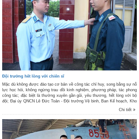
Đội trưởng hết lòng với chiến sĩ
Mặc dù không được đào tạo cơ bản về công tác chỉ huy, song bằng sự nỗ
lực học hỏi, không ngừng trau dồi kinh nghiệm, phương pháp, tác phong
công tác; đặc biệt là thường xuyên gần gũi, yêu thương, hết lòng với bộ
đội; Đại úy QNCN Lê Đức Toản - Đội trưởng Vệ binh, Ban Kế hoạch, Kho
K333, Cục Hậu cần - Kỹ thuật, Quân chủng Phòng không - Không quân
Chi tiết
(PK-KQ) đã luôn hoàn thành tốt chức trách nhiệm vụ được giao, 3 năm
liền (2022-2024) được tặng danh hiệu “Chiến sĩ thi đua cơ sở”.