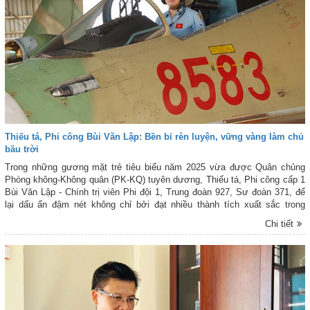
Thiếu tá, Phi công Bùi Văn Lập: Bền bỉ rèn luyện, vững vàng làm chủ
bầu trời
Trong những gương mặt trẻ tiêu biểu năm 2025 vừa được Quân chủng
Phòng không-Không quân (PK-KQ) tuyên dương, Thiếu tá, Phi công cấp 1
Bùi Văn Lập - Chính trị viên Phi đội 1, Trung đoàn 927, Sư đoàn 371, để
lại dấu ấn đậm nét không chỉ bởi đạt nhiều thành tích xuất sắc trong
những nhiệm vụ quan trọng, mà còn là cán bộ chính trị mẫu mực, luôn tận
Chi tiết
tâm “truyền lửa” cho đồng đội trên những cánh bay.