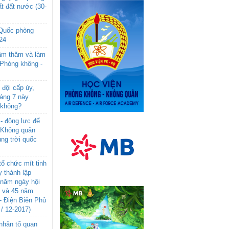
t đất nước (30-
 Quốc phòng
24
âm thăm và làm
 Phòng không -
đội cấp úy,
háng 7 này
 không?
- động lực để
-Không quân
ng trời quốc
ổ chức mít tinh
 thành lập
năm ngày hội
n và 45 năm
- Điện Biên Phủ
 / 12-2017)
- nhân tố quan