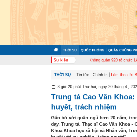
THỜI SỰ
QUỐC PHÒNG
QUÂN CHỦNG PK
c tập huấn cán bộ năm 2026
Sự kiện
Trung đoàn Không quân 920 tổ chức Lễ kỷ ni
THỜI SỰ
Tin tức
Chính trị
Làm theo lời 
8 giờ:20 phút Thứ hai, ngày 20 tháng 4 , 20
Trung tá Cao Văn Khoa
huyết, trách nhiệm
Gắn bó với quân ngũ hơn 20 năm, tron
dạy, Trung tá, Thạc sĩ Cao Văn Khoa 
Khoa Khoa học xã hội và Nhân văn, Tr
huyết với sự nghiệp “trồng người”.