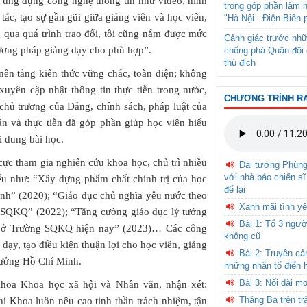
a; ứng dụng công nghệ thông tin như video, hình
trọng góp phần làm 
ác, tạo sự gần gũi giữa giảng viên và học viên,
"Hà Nội - Điện Biên 
g qua quá trình trao đổi, tôi cũng nắm được mức
Cảnh giác trước nhữ
hương pháp giảng dạy cho phù hợp”.
chống phá Quân đội 
thù địch
nền tảng kiến thức vững chắc, toàn diện; không
yên cập nhật thông tin thực tiễn trong nước,
CHƯƠNG TRÌNH R
 chủ trương của Đảng, chính sách, pháp luật của
ận và thực tiễn đã góp phần giúp học viên hiểu
i dung bài học.
cực tham gia nghiên cứu khoa học, chủ trì nhiều
Đại tướng Phùn
với nhà báo chiến sĩ
 biểu như: “Xây dựng phẩm chất chính trị của học
để lại
nh” (2020); “Giáo dục chủ nghĩa yêu nước theo
Xanh mãi tình yê
 SQKQ” (2022); “Tăng cường giáo dục lý tưởng
Bài 1: Tổ 3 ngườ
ự ở Trường SQKQ hiện nay” (2023)… Các công
không cũ
dạy, tạo điều kiện thuận lợi cho học viên, giảng
Bài 2: Truyền c
tưởng Hồ Chí Minh.
những nhân tố điển 
Bài 3: Nối dài m
oa Khoa học xã hội và Nhân văn, nhận xét:
Tháng Ba trên tr
 Khoa luôn nêu cao tinh thần trách nhiệm, tận