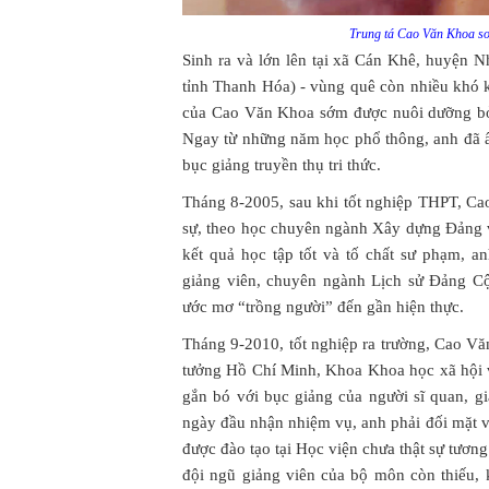
Trung tá Cao Văn Khoa so
Sinh ra và lớn lên tại xã Cán Khê, huyện 
tỉnh Thanh Hóa) - vùng quê còn nhiều khó k
của Cao Văn Khoa sớm được nuôi dưỡng bở
Ngay từ những năm học phổ thông, anh đã ấ
bục giảng truyền thụ tri thức.
Tháng 8-2005, sau khi tốt nghiệp THPT, Ca
sự, theo học chuyên ngành Xây dựng Đảng 
kết quả học tập tốt và tố chất sư phạm, 
giảng viên, chuyên ngành Lịch sử Đảng C
ước mơ “trồng người” đến gần hiện thực.
Tháng 9-2010, tốt nghiệp ra trường, Cao V
tưởng Hồ Chí Minh, Khoa Khoa học xã hội 
gắn bó với bục giảng của người sĩ quan, gi
ngày đầu nhận nhiệm vụ, anh phải đối mặt v
được đào tạo tại Học viện chưa thật sự tươ
đội ngũ giảng viên của bộ môn còn thiếu, 