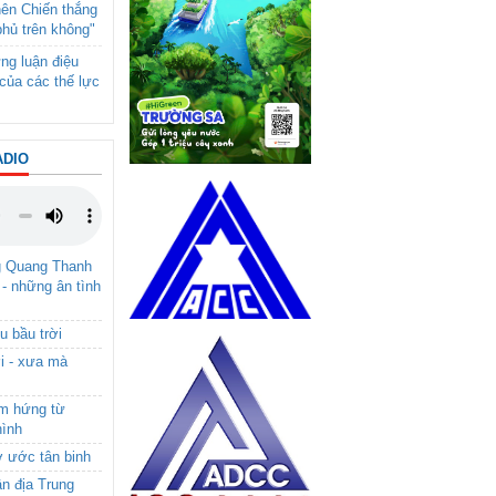
nên Chiến thắng
phủ trên không"
ng luận điệu
của các thế lực
ADIO
g Quang Thanh
 - những ân tình
u bầu trời
i - xưa mà
ảm hứng từ
hình
ơ ước tân binh
ận địa Trung