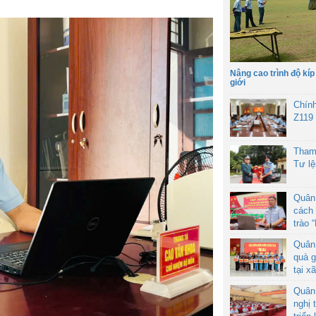
Nâng cao trình độ kíp
giới
Chín
Z119
Tham
Tư l
Quân
cách 
trào 
Quân
quà g
tại x
Quân
nghị 