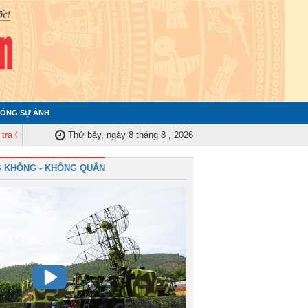
ÓNG SỰ ẢNH
ân ủy Trung ương tập huấn nghiệp vụ công tác kiểm tra, giám sát năm 2025
Thứ bảy, ngày 8 tháng 8 , 2026
 KHÔNG - KHÔNG QUÂN