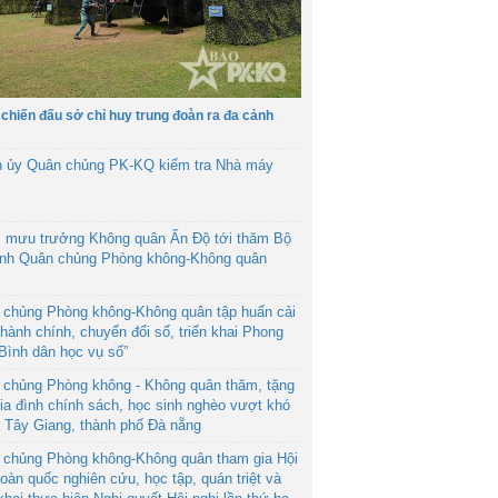
 chiến đấu sở chỉ huy trung đoàn ra đa cảnh
h ủy Quân chủng PK-KQ kiểm tra Nhà máy
 mưu trưởng Không quân Ấn Độ tới thăm Bộ
ệnh Quân chủng Phòng không-Không quân
 chủng Phòng không-Không quân tập huấn cải
hành chính, chuyển đổi số, triển khai Phong
“Bình dân học vụ số”
 chủng Phòng không - Không quân thăm, tặng
ia đình chính sách, học sinh nghèo vượt khó
ã Tây Giang, thành phố Đà nẵng
 chủng Phòng không-Không quân tham gia Hội
toàn quốc nghiên cứu, học tập, quán triệt và