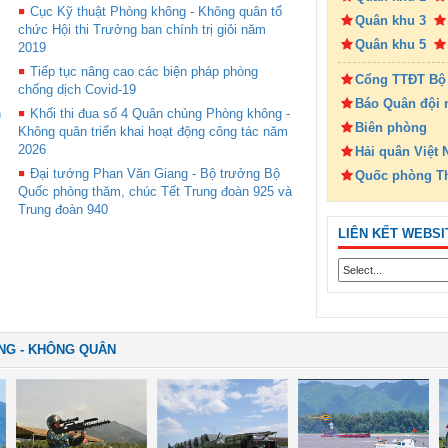
Cục Kỹ thuật Phòng không - Không quân tổ
Quân khu 3
chức Hội thi Trưởng ban chính trị giỏi năm
Quân khu 5
2019
Tiếp tục nâng cao các biện pháp phòng
Cổng TTĐT Bộ
chống dịch Covid-19
Báo Quân đội 
n
Khối thi đua số 4 Quân chủng Phòng không -
Biên phòng
Không quân triển khai hoạt động công tác năm
2026
Hải quân Việt
Đại tướng Phan Văn Giang - Bộ trưởng Bộ
Quốc phòng T
Quốc phòng thăm, chúc Tết Trung đoàn 925 và
Trung đoàn 940
LIÊN KẾT WEBSI
NG - KHÔNG QUÂN