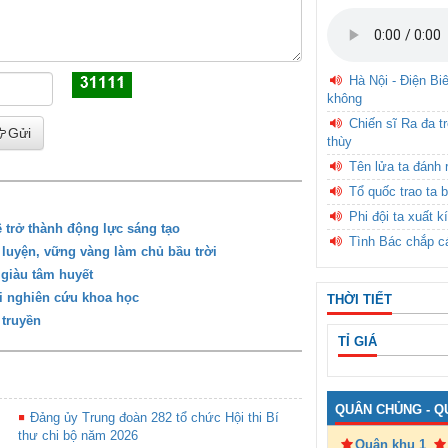
Hà Nội - Điện Bi
không
Chiến sĩ Ra đa t
Gửi
thùy
Tên lửa ta đánh 
Tổ quốc trao ta b
Phi đội ta xuất k
ê trở thành động lực sáng tạo
Tình Bác chắp c
 luyện, vững vàng làm chủ bầu trời
 giàu tâm huyết
ới nghiên cứu khoa học
THỜI TIẾT
 truyền
TỈ GIÁ
QUÂN CHỦNG - Q
Đảng ủy Trung đoàn 282 tổ chức Hội thi Bí
thư chi bộ năm 2026
Quân khu 1