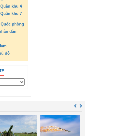
Quân khu 4
Quân khu 7
 Quốc phòng
nhân dân
 Nam
hủ đô
TE