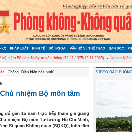
-KQ
PHÁP LUẬT
KINH TẾ
ĐỐI NGOẠI
VĂN HÓA
THỂ THAO
BẠN ĐỌC
PH
ệm 50 năm Ngày truyền thống (12-11-1975/12-11-2025)
Ủy ban Kiểm tra Qu
Bác
Chống "Diễn biến hòa bình"
VIDEO BÁO PHÒNG
26
: Chủ nhiệm Bộ môn tâm
g đó gần 15 năm trực tiếp tham gia giảng
- Chủ nhiệm Bộ môn Tư tưởng Hồ Chí Minh,
ường Sĩ quan Không quân (SQKQ), luôn tâm