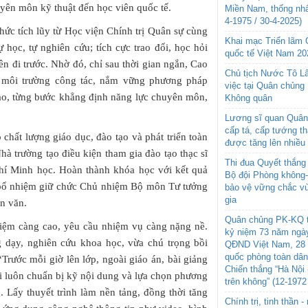
uyên môn kỹ thuật đến học viên quốc tế.
Miền Nam, thống nhấ
4-1975 / 30-4-2025)
hức tích lũy từ Học viện Chính trị Quân sự cùng
Khai mạc Triển lãm
 học, tự nghiên cứu; tích cực trao đổi, học hỏi
quốc tế Việt Nam 20
n đi trước. Nhờ đó, chỉ sau thời gian ngắn, Cao
Chủ tịch Nước Tô L
 môi trường công tác, nắm vững phương pháp
việc tại Quân chủng
iao, từng bước khẳng định năng lực chuyên môn,
Không quân
Lương sĩ quan Quân 
cấp tá, cấp tướng t
hất lượng giáo dục, đào tạo và phát triển toàn
được tăng lên nhiều
hà trường tạo điều kiện tham gia đào tạo thạc sĩ
Thi đua Quyết thắng 
Chí Minh học. Hoàn thành khóa học với kết quả
Bộ đội Phòng không
g bổ nhiệm giữ chức Chủ nhiệm Bộ môn Tư tưởng
bảo vệ vững chắc vù
gia
n văn.
Quân chủng PK-KQ t
iệm càng cao, yêu cầu nhiệm vụ càng nặng nề.
kỷ niệm 73 năm ngày
g dạy, nghiên cứu khoa học, vừa chú trọng bồi
QĐND Việt Nam, 28 
quốc phòng toàn dâ
“Trước mỗi giờ lên lớp, ngoài giáo án, bài giảng
Chiến thắng “Hà Nội 
ôi luôn chuẩn bị kỹ nội dung và lựa chọn phương
trên không” (12-1972
 Lấy thuyết trình làm nền tảng, đồng thời tăng
Chính trị, tinh thần 