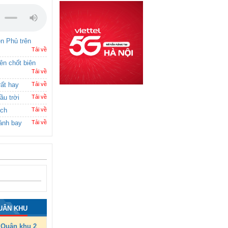
ên Phủ trên
Tải về
rên chốt biên
Tải về
rất hay
Tải về
ầu trời
Tải về
ích
Tải về
ánh bay
Tải về
UÂN KHU
Quân khu 2