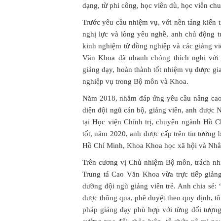
dạng, từ phi công, học viên dù, học viên ch
Trước yêu cầu nhiệm vụ, với nền tảng kiến t
nghị lực và lòng yêu nghề, anh chủ động tự
kinh nghiệm từ đồng nghiệp và các giảng viê
Văn Khoa đã nhanh chóng thích nghi với
giảng dạy, hoàn thành tốt nhiệm vụ được g
nghiệp vụ trong Bộ môn và Khoa.
Năm 2018, nhằm đáp ứng yêu cầu nâng cao c
diện đội ngũ cán bộ, giảng viên, anh được N
tại Học viện Chính trị, chuyên ngành Hồ 
tốt, năm 2020, anh được cấp trên tin tưởn
Hồ Chí Minh, Khoa Khoa học xã hội và Nhâ
Trên cương vị Chủ nhiệm Bộ môn, trách nh
Trung tá Cao Văn Khoa vừa trực tiếp giản
dưỡng đội ngũ giảng viên trẻ. Anh chia sẻ: 
được thông qua, phê duyệt theo quy định, t
pháp giảng dạy phù hợp với từng đối tượng.