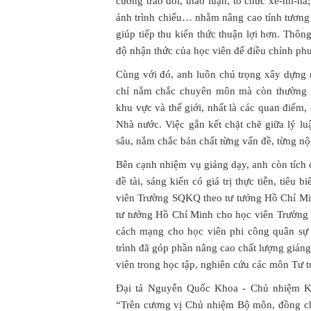
cường trao đổi, thảo luận, tổ chức xê-mi-n
ảnh trình chiếu… nhằm nâng cao tính tương t
giúp tiếp thu kiến thức thuận lợi hơn. Thôn
độ nhận thức của học viên để điều chỉnh p
Cùng với đó, anh luôn chú trọng xây dựng 
chỉ nắm chắc chuyên môn mà còn thường xu
khu vực và thế giới, nhất là các quan điểm,
Nhà nước. Việc gắn kết chặt chẽ giữa lý lu
sâu, nắm chắc bản chất từng vấn đề, từng nộ
Bên cạnh nhiệm vụ giảng dạy, anh còn tích 
đề tài, sáng kiến có giá trị thực tiễn, tiêu
viên Trường SQKQ theo tư tưởng Hồ Chí Mi
tư tưởng Hồ Chí Minh cho học viên Trường
cách mạng cho học viên phi công quân s
trình đã góp phần nâng cao chất lượng giảng 
viên trong học tập, nghiên cứu các môn Tư 
Đại tá Nguyễn Quốc Khoa - Chủ nhiệm Kh
“Trên cương vị Chủ nhiệm Bộ môn, đồng chí