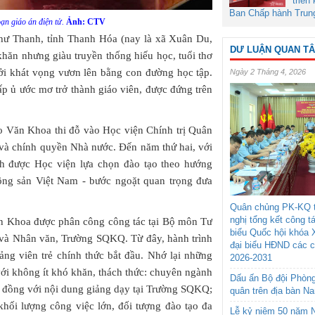
triển
Ban Chấp hành Trun
ạn giáo án điện tử.
Ảnh: CTV
Như Thanh, tỉnh Thanh Hóa (nay là xã Xuân Du,
DƯ LUẬN QUAN T
hăn nhưng giàu truyền thống hiếu học, tuổi thơ
i khát vọng vươn lên bằng con đường học tập.
Ngày 2 Tháng 4, 2026
p ủ ước mơ trở thành giáo viên, được đứng trên
o Văn Khoa thi đỗ vào Học viện Chính trị Quân
và chính quyền Nhà nước. Đến năm thứ hai, với
anh được Học viện lựa chọn đào tạo theo hướng
ộng sản Việt Nam - bước ngoặt quan trọng đưa
Quân chủng PK-KQ t
nghị tổng kết công t
ăn Khoa được phân công công tác tại Bộ môn Tư
biểu Quốc hội khóa 
và Nhân văn, Trường SQKQ. Từ đây, hành trình
đại biểu HĐND các 
ảng viên trẻ chính thức bắt đầu. Nhớ lại những
2026-2031
ới không ít khó khăn, thách thức: chuyên ngành
Dấu ấn Bộ đội Phòn
ng đồng với nội dung giảng dạy tại Trường SQKQ;
quân trên địa bàn N
khối lượng công việc lớn, đối tượng đào tạo đa
Lễ kỷ niệm 50 năm N