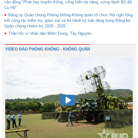
vận động "Phát huy truyền thống, cống hiến tài năng, xứng danh Bộ đội
Cụ Hồ"
Đảng ủy Quân chủng Phòng không-Không quân tổ chức Hội nghị tổng
kết công tác kiểm tra, giám sát và thi hành kỷ luật đảng trong Đảng bộ
Quân chủng nhiệm kỳ 2020 - 2025
Thần tốc vì nhân dân Miền Trung, Tây Nguyên
VIDEO BÁO PHÒNG KHÔNG - KHÔNG QUÂN