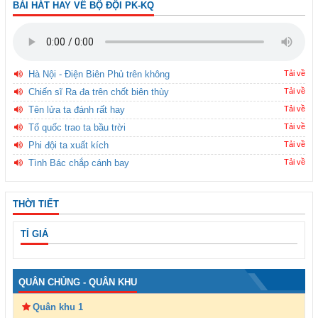
BÀI HÁT HAY VỀ BỘ ĐỘI PK-KQ
Hà Nội - Điện Biên Phủ trên không
Tải về
Chiến sĩ Ra đa trên chốt biên thùy
Tải về
Tên lửa ta đánh rất hay
Tải về
Tổ quốc trao ta bầu trời
Tải về
Phi đội ta xuất kích
Tải về
Tình Bác chắp cánh bay
Tải về
THỜI TIẾT
TỈ GIÁ
QUÂN CHỦNG - QUÂN KHU
Quân khu 1