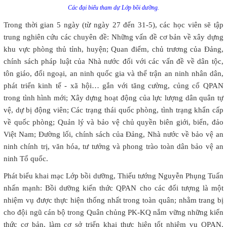
Các đại biểu tham dự Lớp bồi dưỡng.
Trong thời gian 5 ngày (từ ngày 27 đến 31-5), các học viên sẽ tập
trung nghiên cứu các chuyên đề: Những vấn đề cơ bản về xây dựng
khu vực phòng thủ tỉnh, huyện; Quan điểm, chủ trương của Đảng,
chính sách pháp luật của Nhà nước đối với các vấn đề về dân tộc,
tôn giáo, đối ngoại, an ninh quốc gia và thế trận an ninh nhân dân,
phát triển kinh tế - xã hội… gắn với tăng cường, củng cố QPAN
trong tình hình mới; Xây dựng hoạt động của lực lượng dân quân tự
vệ, dự bị động viên; Các trạng thái quốc phòng, tình trạng khẩn cấp
về quốc phòng; Quản lý và bảo vệ chủ quyền biên giới, biển, đảo
Việt Nam; Đường lối, chính sách của Đảng, Nhà nước về bảo vệ an
ninh chính trị, văn hóa, tư tưởng và phong trào toàn dân bảo vệ an
ninh Tổ quốc.
Phát biểu khai mạc Lớp bồi dưỡng, Thiếu tướng Nguyễn Phụng Tuấn
nhấn mạnh: Bồi dưỡng kiến thức QPAN cho các đối tượng là một
nhiệm vụ được thực hiện thống nhất trong toàn quân; nhằm trang bị
cho đội ngũ cán bộ trong Quân chủng PK-KQ nắm vững những kiến
thức cơ bản, làm cơ sở triển khai thực hiện tốt nhiệm vụ QPAN.