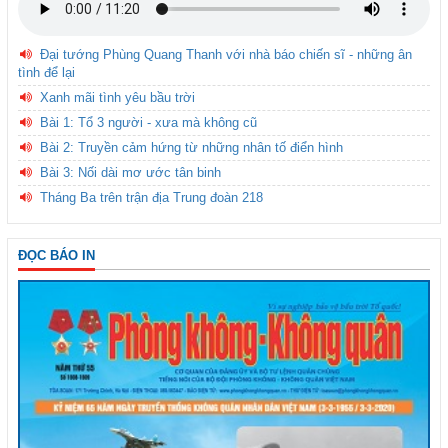
Đại tướng Phùng Quang Thanh với nhà báo chiến sĩ - những ân
tình để lại
Xanh mãi tình yêu bầu trời
Bài 1: Tổ 3 người - xưa mà không cũ
Bài 2: Truyền cảm hứng từ những nhân tố điển hình
Bài 3: Nối dài mơ ước tân binh
Tháng Ba trên trận địa Trung đoàn 218
ĐỌC BÁO IN