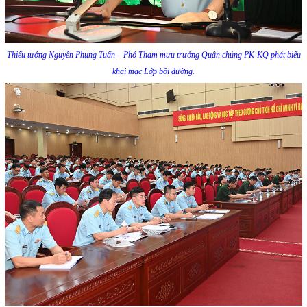
Thiếu tướng Nguyễn Phụng Tuấn – Phó Tham mưu trưởng Quân chủng PK-KQ phát biểu
khai mạc Lớp bồi dưỡng.