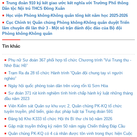
Trung đoàn 910 ký kết giao ước kết nghĩa với Trường Phổ thông
Dân tộc Nội trú THCS Đồng Xuân
Học viện Phòng không-Không quân tổng kết năm học 2025-2026
Cục Chính trị Quân chủng Phòng không-Không quân duyệt Triển
lãm chuyên đề lần thứ 3 - Một số trận đánh độc đáo của Bộ đội
Phòng không-Không quân
Tin khác
Phụ nữ Sư đoàn 367 phối hợp tổ chức Chương trình “Vui Trung thu -
Nhớ Bác Hồ”
Trạm Ra đa 28 tổ chức Hành trình “Quân đội chung tay vì người
nghèo”
Ngày hội quốc phòng toàn dân trên vùng rốn lũ Sơn Hòa
Sư đoàn 371 rút kinh nghiệm tình hình chấp hành kỷ luật những tháng
đầu năm 2023
Viện Kiểm sát Quân sự khu vực 2, Quân chủng PK-KQ tổ chức
tuyên truyền, phổ biến, giáo dục pháp luật tại Trung đoàn 591
Đảng bộ Kho K333 tổ chức Hội thi Bí thư chi bộ năm 2026
Gặp mặt truyền thống kỷ niệm 50 năm ngày Chiến thắng Đáp Cầu
Quân chủng PK-KQ có 4 cá nhân được tôn vinh trong thực hiện Cuộc