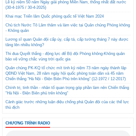
Lễ kỷ niệm 50 năm Ngày giải phóng Miền Nam, thống nhất đất nước
(30-4-1975 / 30-4-2025)
Khai mạc Triển lãm Quốc phòng quốc tế Việt Nam 2024
Chủ tịch Nước Tô Lâm thăm và làm việc tại Quân chủng Phòng không
- Không quân
Lương sĩ quan Quân đội cấp úy, cấp tá, cấp tướng tháng 7 này được
tăng lên nhiều không?
Thi đua Quyết thắng - động lực để Bộ đội Phòng không-Không quân
bảo vệ vững chắc vùng trời quốc gia
Quân chủng PK-KQ tổ chức mít tinh kỷ niệm 73 năm ngày thành lập
QĐND Việt Nam, 28 năm ngày hội quốc phòng toàn dân và 45 năm
Chiến thắng “Hà Nội - Điện Biên Phủ trên không” (12-1972 / 12-2017)
Chính trị, tinh thần - nhân tố quan trọng góp phần làm nên Chiến thắng
"Hà Nội - Điện Biên phủ trên không"
Cảnh giác trước những luận điệu chống phá Quân đội của các thế lực
thù địch
CHƯƠNG TRÌNH RADIO