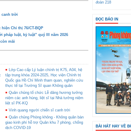
đoàn 218
 canh trời
ĐỌC BÁO IN
 hiện Chỉ thị 76/CT-BQP
 pháp luật, kỷ luật” quý III năm 2026
 còn mãi
Lớp Cao cấp Lý luận chính trị K75, A04, hệ
c
tập trung khóa 2024-2025, Học viện Chính trị
Quốc gia Hồ Chí Minh tham quan, nghiên cứu
thực tế tại Trường Sĩ quan Không quân
Quân chủng tổ chức Lễ dâng hương tưởng
niệm các anh hùng, liệt sĩ tại Nhà tưởng niệm
liệt sĩ PK-KQ
Vinh quang người chiến sĩ canh trời
Quân chủng Phòng không - Không quân bàn
giao kinh phí hỗ trợ Quân khu 7 phòng, chống
BÀI HÁT HAY VỀ B
dịch COVID-19