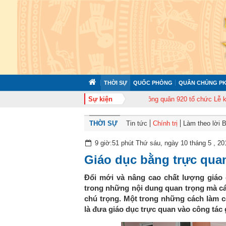
THỜI SỰ
QUỐC PHÒNG
QUÂN CHỦNG PK
 tập huấn cán bộ năm 2026
Sự kiện
Trung đoàn Không quân 920 tổ chức Lễ kỷ niệm
THỜI SỰ
Tin tức
Chính trị
Làm theo lời 
9 giờ:51 phút Thứ sáu, ngày 10 tháng 5 , 20
Giáo dục bằng trực qua
Đổi mới và nâng cao chất lượng giáo d
trong những nội dung quan trọng mà c
chú trọng. Một trong những cách làm c
là đưa giáo dục trực quan vào công tác g