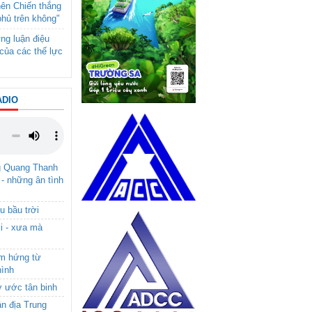
nên Chiến thắng
phủ trên không"
ng luận điệu
của các thế lực
ADIO
g Quang Thanh
 - những ân tình
u bầu trời
i - xưa mà
ảm hứng từ
hình
ơ ước tân binh
ận địa Trung