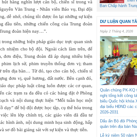
triển
hút hàng nghìn lượt cán bộ, chiến sĩ trong và
Ban Chấp hành Trun
 Nguyễn Văn Trung - Nhân viên Báo vụ, Đại đội
ng, dễ nhớ, chúng tôi được ôn lại những sự kiện
DƯ LUẬN QUAN T
óng đầu tiên, những chiến công của Trung đoàn
 Trung đoàn hiện nay…”.
Ngày 2 Tháng 4, 2026
t trong những biện pháp giáo dục trực quan sinh
ách nhiệm cho bộ đội. Ngoài cách làm trên, để
n, đơn điệu, Trung đoàn đã áp dụng nhiều biện
phim lịch sử, phim truyền thống đơn vị; tham
ử trên địa bàn… Từ đó, tạo cho cán bộ, chiến sĩ
dựng đơn vị, quê hương, đất nước. Bên cạnh đó,
giáo dục pháp luật cũng luôn được các cơ quan,
Quân chủng PK-KQ t
ến các trạm ra đa đều có các bảng đặt ở Phòng
nghị tổng kết công t
oạch và nội dung thực hiện “Mỗi tuần học một
biểu Quốc hội khóa 
đại biểu HĐND các 
ồ dạy” để bộ đội được học tập, cụ thể hóa trong
2026-2031
iệc lên lớp chính trị, các giáo viên đã đầu tư
Dấu ấn Bộ đội Phòn
 các hình ảnh, nội dung minh họa sinh động, hấp
quân trên địa bàn N
và sơ đồ bài giảng sát với sự kiện và thực tiễn.
Lễ kỷ niệm 50 năm N