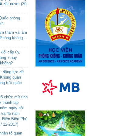
t đất nước (30-
 Quốc phòng
24
âm thăm và làm
 Phòng không -
đội cấp úy,
háng 7 này
 không?
- động lực để
-Không quân
ng trời quốc
ổ chức mít tinh
 thành lập
năm ngày hội
n và 45 năm
- Điện Biên Phủ
 / 12-2017)
- nhân tố quan