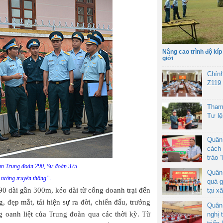
Nâng cao trình độ kíp
giới
Chín
Z119
Tham
Tư l
Quân
cách 
trào 
uan Trung đoàn 290, Sư đoàn 375
Quân
tường truyền thống”.
quà g
0 dài gần 300m, kéo dài từ cổng doanh trại đến
tại x
 đẹp mắt, tái hiện sự ra đời, chiến đấu, trưởng
Quân
g oanh liệt của Trung đoàn qua các thời kỳ. Từ
nghị 