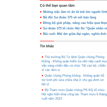
Có thể bạn quan tâm
Những việc làm tri ân từ trái tim người lính
Bộ đội Sư đoàn 375 về với bản làng
Đồng bộ giải pháp, nâng cao hiệu quả thực
Sư đoàn 375 tổ chức Hội thi “Quân nhân với
Bài cuối: Mái ấm giữa đại ngàn, nghĩa tình
Tin khác
Thủ trưởng Bộ Tư lệnh Quân chủng Phòng
không - Không quân kiểm tra nền nếp canh trự
sẵn sàng chiến đấu và chúc Tết cán bộ, chiến
sĩ các đơn vị
Quân chủng Phòng không - Không quân hỗ
trợ kinh phí sửa chữa nhà ở cho gia đình vợ
liệt sĩ
Bộ Tham mưu Quân chủng PK-KQ tổ chức
Hội nghị triển khai công tác Tham mưu 6 tháng
cuối năm 2023