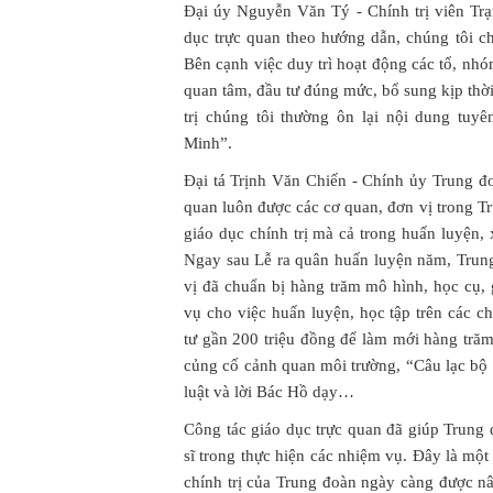
Đại úy Nguyễn Văn Tý - Chính trị viên Trạ
dục trực quan theo hướng dẫn, chúng tôi c
Bên cạnh việc duy trì hoạt động các tổ, nhóm
quan tâm, đầu tư đúng mức, bổ sung kịp thời
trị chúng tôi thường ôn lại nội dung tu
Minh”.
Đại tá Trịnh Văn Chiến - Chính ủy Trung đo
quan luôn được các cơ quan, đơn vị trong T
giáo dục chính trị mà cả trong huấn luyện, 
Ngay sau Lễ ra quân huấn luyện năm, Trung 
vị đã chuẩn bị hàng trăm mô hình, học cụ, g
vụ cho việc huấn luyện, học tập trên các 
tư gần 200 triệu đồng để làm mới hàng trăm
củng cố cảnh quan môi trường, “Câu lạc bộ c
luật và lời Bác Hồ dạy…
Công tác giáo dục trực quan đã giúp Trung
sĩ trong thực hiện các nhiệm vụ. Đây là mộ
chính trị của Trung đoàn ngày càng được nâ