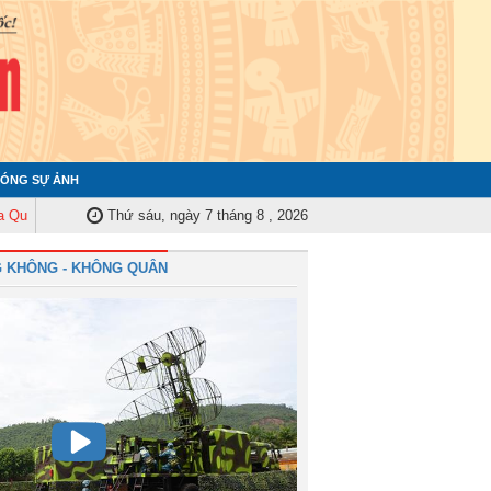
ÓNG SỰ ẢNH
 ủy Trung ương tập huấn nghiệp vụ công tác kiểm tra, giám sát năm 2025
Thứ sáu, ngày 7 tháng 8 , 2026
 KHÔNG - KHÔNG QUÂN