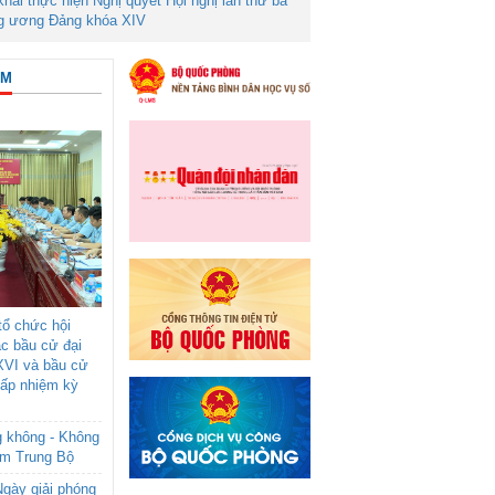
 khai thực hiện Nghị quyết Hội nghị lần thứ ba
g ương Đảng khóa XIV
ÂM
ổ chức hội
ác bầu cử đại
XVI và bầu cử
cấp nhiệm kỳ
g không - Không
am Trung Bộ
gày giải phóng