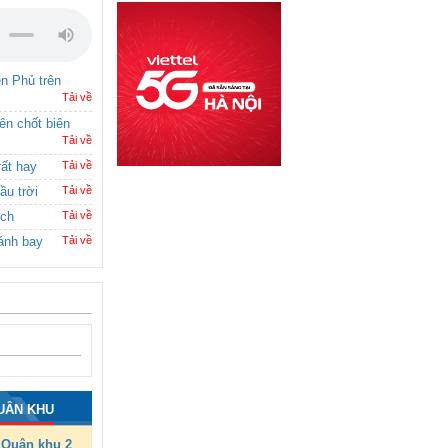
ên Phủ trên
Tải về
rên chốt biên
Tải về
rất hay
Tải về
ầu trời
Tải về
ích
Tải về
ánh bay
Tải về
UÂN KHU
Quân khu 2