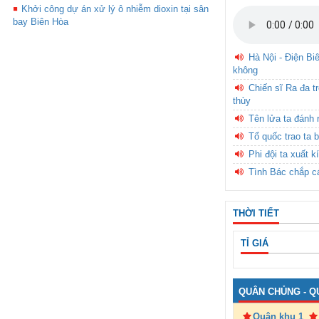
Khởi công dự án xử lý ô nhiễm dioxin tại sân
bay Biên Hòa
Hà Nội - Điện Bi
không
Chiến sĩ Ra đa t
thùy
Tên lửa ta đánh 
Tổ quốc trao ta b
Phi đội ta xuất k
Tình Bác chắp c
THỜI TIẾT
TỈ GIÁ
QUÂN CHỦNG - Q
Quân khu 1