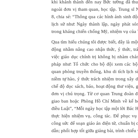
khi khánh thành đến nay Bức tường đã thu 
ngoài đơn vị tham quan, học tập. Trung sĩ
8, chia sẻ: “Thông qua các hình ảnh sinh độ
lịch sử như: Ngày thành lập, ngày phát s
trong kháng chiến chống Mỹ, nhiệm vụ của
Qua tìm hiểu chúng tôi được biết, đây là mộ
động nhằm nâng cao nhận thức, ý thức, tr
việc giáo dục chính trị không bị nhàm chá
pháp như: Tổ chức cho bộ đội xem các bộ 
quan phòng truyền thống, khu di tích lịch s
niềm tự hào, ý thức trách nhiệm trong xây 
chế độ đọc sách, báo, hoạt động thư viện, 
đơn vị chú trọng. Từ cơ quan Trung đoàn đ
giao ban hoặc Phòng Hồ Chí Minh về kế h
điều Luật”, “Mỗi ngày học tập một lời Bác H
thực hiện nhiệm vụ, công tác. Để phục vụ v
công sức để soạn giáo án điện tử, chuẩn bị
dẫn; phối hợp tốt giữa giảng bài, trình chiếu 