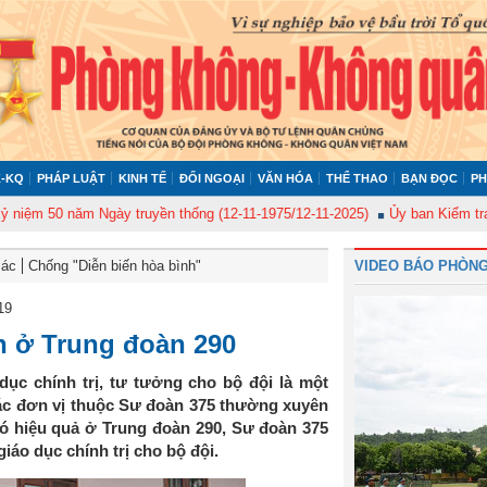
-KQ
PHÁP LUẬT
KINH TẾ
ĐỐI NGOẠI
VĂN HÓA
THỂ THAO
BẠN ĐỌC
PH
 50 năm Ngày truyền thống (12-11-1975/12-11-2025)
Ủy ban Kiểm tra Quân
Bác
Chống "Diễn biến hòa bình"
VIDEO BÁO PHÒNG
19
n ở Trung đoàn 290
ục chính trị, tư tưởng cho bộ đội là một
ác đơn vị thuộc Sư đoàn 375 thường xuyên
ó hiệu quả ở Trung đoàn 290, Sư đoàn 375
iáo dục chính trị cho bộ đội.