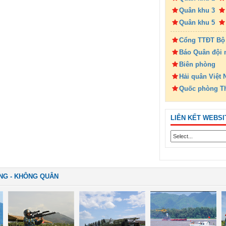
Quân khu 3
Quân khu 5
Cổng TTĐT Bộ
Báo Quân đội 
Biên phòng
Hải quân Việt
Quốc phòng T
LIÊN KẾT WEBSI
NG - KHÔNG QUÂN