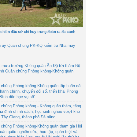
 chiến đấu sở chỉ huy trung đoàn ra đa cảnh
h ủy Quân chủng PK-KQ kiểm tra Nhà máy
 mưu trưởng Không quân Ấn Độ tới thăm Bộ
ệnh Quân chủng Phòng không-Không quân
 chủng Phòng không-Không quân tập huấn cải
hành chính, chuyển đổi số, triển khai Phong
“Bình dân học vụ số”
 chủng Phòng không - Không quân thăm, tặng
ia đình chính sách, học sinh nghèo vượt khó
ã Tây Giang, thành phố Đà nẵng
 chủng Phòng không-Không quân tham gia Hội
toàn quốc nghiên cứu, học tập, quán triệt và