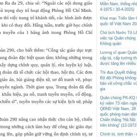
m Ra đa 29, chia sẻ: “Ngoài các nội dung giáo
Miền Nam, thống nhấ
4-1975 / 30-4-2025)
hú trọng duy trì hoạt động Phòng Hồ Chí Minh.
 thì việc trang trí khánh tiết, các hình ảnh được
Khai mạc Triển lãm
quốc tế Việt Nam 20
 khi có thay đổi. Hằng tuần, trước giờ học chính
yên truyền của 1 bảng ảnh trong Phòng Hồ Chí
Chủ tịch Nước Tô L
việc tại Quân chủng
Không quân
àn 290, cho biết thêm: “Công tác giáo dục trực
Lương sĩ quan Quân 
rung đoàn đặc biệt quan tâm; không những trong
cấp tá, cấp tướng t
được tăng lên nhiều
xây dựng chính quy, quản lý, rèn luyện kỷ luật.
đoàn đã tổ chức các hội thao, hội thi. Các đơn
Thi đua Quyết thắng 
Bộ đội Phòng không
iáo án, bài giảng điện tử, sơ đồ tranh vẽ, phục
bảo vệ vững chắc vù
chuyên ngành. Thời gian qua, Trung đoàn đã đầu
gia
 khẩu hiệu, pa nô, tranh tuyên truyền, cổ động,
Quân chủng PK-KQ t
hiến sĩ”, tuyên truyền các sự kiện lịch sử, pháp
kỷ niệm 73 năm ngày
QĐND Việt Nam, 28 
quốc phòng toàn dâ
 đoàn 290 nâng cao nhận thức cho cán bộ, chiến
Chiến thắng “Hà Nội 
trên không” (12-1972
t trong những cách làm hay để công tác giáo dục
ng lên, góp phần giữ vững ổn định chính trị, tư
Chính trị, tinh thần 