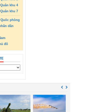
Quân khu 4
Quân khu 7
 Quốc phòng
nhân dân
 Nam
hủ đô
TE