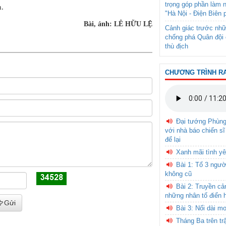
trọng góp phần làm 
n.
"Hà Nội - Điện Biên 
Bài, ảnh: LÊ HỮU LỆ
Cảnh giác trước nhữ
chống phá Quân đội 
thù địch
CHƯƠNG TRÌNH R
Đại tướng Phùn
với nhà báo chiến sĩ
để lại
Xanh mãi tình yê
Bài 1: Tổ 3 ngườ
không cũ
Bài 2: Truyền c
những nhân tố điển 
Gửi
Bài 3: Nối dài m
Tháng Ba trên tr