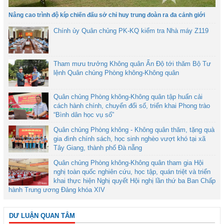
Nâng cao trình độ kíp chiến đấu sở chỉ huy trung đoàn ra đa cảnh giới
Chính ủy Quân chủng PK-KQ kiểm tra Nhà máy Z119
Tham mưu trưởng Không quân Ấn Độ tới thăm Bộ Tư
lệnh Quân chủng Phòng không-Không quân
Quân chủng Phòng không-Không quân tập huấn cải
cách hành chính, chuyển đổi số, triển khai Phong trào
“Bình dân học vụ số”
Quân chủng Phòng không - Không quân thăm, tặng quà
gia đình chính sách, học sinh nghèo vượt khó tại xã
Tây Giang, thành phố Đà nẵng
Quân chủng Phòng không-Không quân tham gia Hội
nghị toàn quốc nghiên cứu, học tập, quán triệt và triển
khai thực hiện Nghị quyết Hội nghị lần thứ ba Ban Chấp
hành Trung ương Đảng khóa XIV
DƯ LUẬN QUAN TÂM