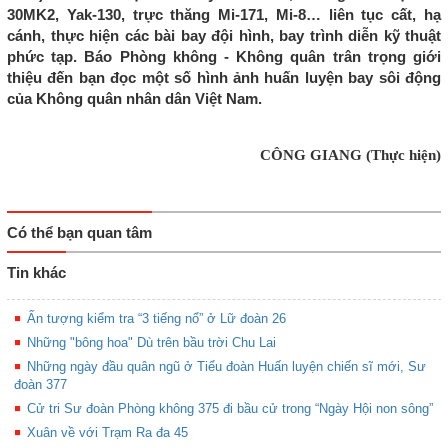
30MK2, Yak-130, trực thăng Mi-171, Mi-8… liên tục cất, hạ
cánh, thực hiện các bài bay đội hình, bay trình diễn kỹ thuật
phức tạp. Báo Phòng không - Không quân trân trọng giới
thiệu đến bạn đọc một số hình ảnh huấn luyện bay sôi động
của Không quân nhân dân Việt Nam.
CÔNG GIANG (Thực hiện)
Có thể bạn quan tâm
Tin khác
Ấn tượng kiểm tra “3 tiếng nổ” ở Lữ đoàn 26
Những "bông hoa" Dù trên bầu trời Chu Lai
Những ngày đầu quân ngũ ở Tiểu đoàn Huấn luyện chiến sĩ mới, Sư
đoàn 377
Cử tri Sư đoàn Phòng không 375 đi bầu cử trong “Ngày Hội non sông”
Xuân về với Trạm Ra đa 45