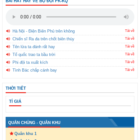
BÀI HÁT HAY VỀ BỘ ĐỘI PK-KQ
Hà Nội - Điện Biên Phủ trên không
Tải về
Chiến sĩ Ra đa trên chốt biên thùy
Tải về
Tên lửa ta đánh rất hay
Tải về
Tổ quốc trao ta bầu trời
Tải về
Phi đội ta xuất kích
Tải về
Tình Bác chắp cánh bay
Tải về
THỜI TIẾT
TỈ GIÁ
QUÂN CHỦNG - QUÂN KHU
Quân khu 1