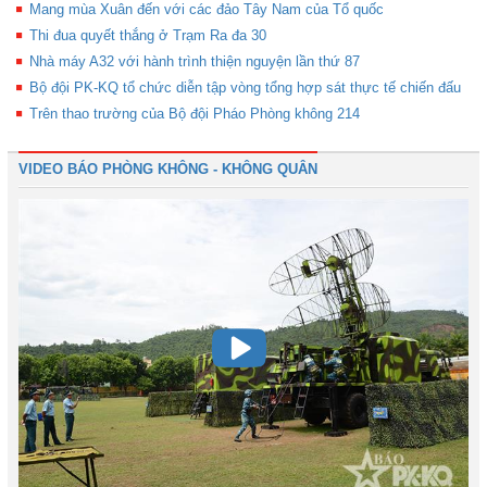
Mang mùa Xuân đến với các đảo Tây Nam của Tổ quốc
Thi đua quyết thắng ở Trạm Ra đa 30
Nhà máy A32 với hành trình thiện nguyện lần thứ 87
Bộ đội PK-KQ tổ chức diễn tập vòng tổng hợp sát thực tế chiến đấu
Trên thao trường của Bộ đội Pháo Phòng không 214
VIDEO BÁO PHÒNG KHÔNG - KHÔNG QUÂN