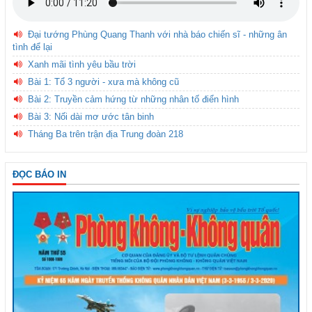
Đại tướng Phùng Quang Thanh với nhà báo chiến sĩ - những ân
tình để lại
Xanh mãi tình yêu bầu trời
Bài 1: Tổ 3 người - xưa mà không cũ
Bài 2: Truyền cảm hứng từ những nhân tố điển hình
Bài 3: Nối dài mơ ước tân binh
Tháng Ba trên trận địa Trung đoàn 218
ĐỌC BÁO IN