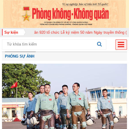
g đoàn Không quân 920 tổ chức Lễ kỷ niệm 50 năm Ngày truyền thống (12-11
Sự kiện
PHÓNG SỰ ẢNH