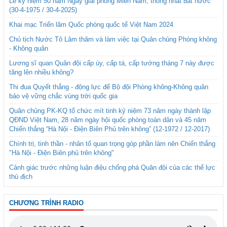
Lễ kỷ niệm 50 năm Ngày giải phóng Miền Nam, thống nhất đất nước
(30-4-1975 / 30-4-2025)
Khai mạc Triển lãm Quốc phòng quốc tế Việt Nam 2024
Chủ tịch Nước Tô Lâm thăm và làm việc tại Quân chủng Phòng không
- Không quân
Lương sĩ quan Quân đội cấp úy, cấp tá, cấp tướng tháng 7 này được
tăng lên nhiều không?
Thi đua Quyết thắng - động lực để Bộ đội Phòng không-Không quân
bảo vệ vững chắc vùng trời quốc gia
Quân chủng PK-KQ tổ chức mít tinh kỷ niệm 73 năm ngày thành lập
QĐND Việt Nam, 28 năm ngày hội quốc phòng toàn dân và 45 năm
Chiến thắng “Hà Nội - Điện Biên Phủ trên không” (12-1972 / 12-2017)
Chính trị, tinh thần - nhân tố quan trọng góp phần làm nên Chiến thắng
"Hà Nội - Điện Biên phủ trên không"
Cảnh giác trước những luận điệu chống phá Quân đội của các thế lực
thù địch
CHƯƠNG TRÌNH RADIO