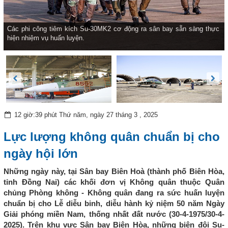
Các phi công tiêm kích Su-30MK2 cơ động ra sân bay sẵn sàng thực
hiện nhiệm vụ huấn luyện.
12 giờ:39 phút Thứ năm, ngày 27 tháng 3 , 2025
Lực lượng không quân chuẩn bị cho
ngày hội lớn
Những ngày này, tại Sân bay Biên Hoà (thành phố Biên Hòa,
tỉnh Đồng Nai) các khối đơn vị Không quân thuộc Quân
chủng Phòng không - Không quân đang ra sức huấn luyện
chuẩn bị cho Lễ diễu binh, diễu hành kỷ niệm 50 năm Ngày
Giải phóng miền Nam, thống nhất đất nước (30-4-1975/30-4-
2025). Trên khu vực Sân bay Biên Hòa, những biên đội Su-