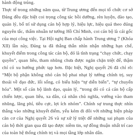
hành động trúng.
Thực tế trong những năm qua, từ Trung ương đến mọi tổ chức cơ sở
Đảng đều đặc biệt coi trọng công tác bồi dưỡng, rèn luyện, đào tạo,
quản lý, bố trí sử dụng cán bộ hợp lý, hiệu lực, hiệu quả theo đúng
nguyên tắc, thấm nhuần tư tưởng Hồ Chí Minh, coi cán bộ là cái gốc
của mọi công việc. Tại Hội nghị Ban chấp hành Trung ương 7 (Khóa
XII) lần này, Đảng ta đã thẳng thắn nhìn nhận những hạn chế,
khuyết điểm trong công tác cán bộ, đó là tình trạng “chạy chức, chạy
quyền”, quan liêu, tham nhũng chưa được ngăn chặn triệt để, thậm
chí có xu hướng phức tạp hơn. Đặc biệt, Nghị quyết 26 đã chỉ rõ:
“Một bộ phận không nhỏ cán bộ phai nhạt lý tưởng chính trị, suy
thoái về đạo đức, lối sống, có biểu hiện “tự diễn biến”, “tự chuyển
hóa”. Một số cán bộ lãnh đạo, quản lý, “trong đó có cả cán bộ cấp
chiến lược, quan liêu, xa dân, cá nhân chủ nghĩa, vướng vào tham
nhũng, lãng phí, tiêu cực, lợi ích nhóm”. Chính sự trung thực nhìn
thẳng vào những khuyết điểm, yếu kém đi đôi với những biện pháp
căn cơ của Nghị quyết 26 và sự xử lý triệt để những sai phạm của
cán bộ thời gian qua đã tạo được niềm tin, sự đồng thuận nhất trí cao
của toàn hệ thống chính trị và mọi tầng lớp nhân dân.