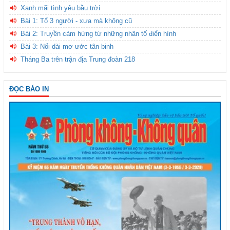
Xanh mãi tình yêu bầu trời
Bài 1: Tổ 3 người - xưa mà không cũ
Bài 2: Truyền cảm hứng từ những nhân tố điển hình
Bài 3: Nối dài mơ ước tân binh
Tháng Ba trên trận địa Trung đoàn 218
ĐỌC BÁO IN