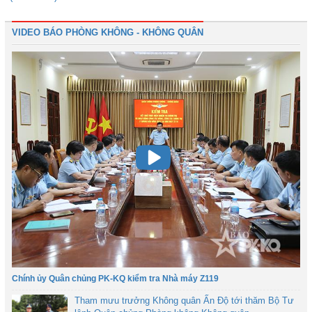
VIDEO BÁO PHÒNG KHÔNG - KHÔNG QUÂN
Chính ủy Quân chủng PK-KQ kiểm tra Nhà máy Z119
Tham mưu trưởng Không quân Ấn Độ tới thăm Bộ Tư