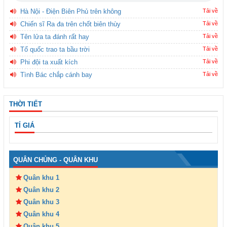
Hà Nội - Điện Biên Phủ trên không
Tải về
Chiến sĩ Ra đa trên chốt biên thùy
Tải về
Tên lửa ta đánh rất hay
Tải về
Tổ quốc trao ta bầu trời
Tải về
Phi đội ta xuất kích
Tải về
Tình Bác chắp cánh bay
Tải về
THỜI TIẾT
TỈ GIÁ
QUÂN CHỦNG - QUÂN KHU
Quân khu 1
Quân khu 2
Quân khu 3
Quân khu 4
Quân khu 5