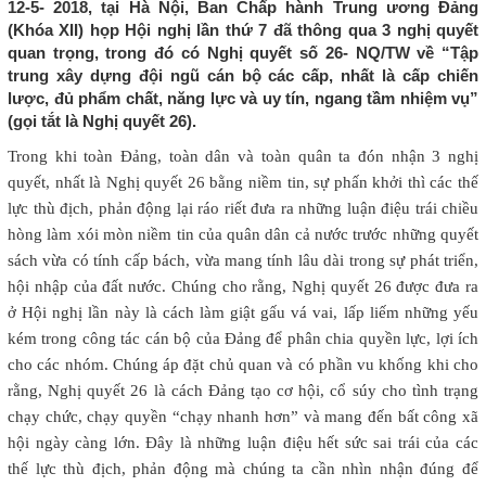
12-5- 2018, tại Hà Nội, Ban Chấp hành Trung ương Đảng
(Khóa XII) họp Hội nghị lần thứ 7 đã thông qua 3 nghị quyết
quan trọng, trong đó có Nghị quyết số 26- NQ/TW về “Tập
trung xây dựng đội ngũ cán bộ các cấp, nhất là cấp chiến
lược, đủ phẩm chất, năng lực và uy tín, ngang tầm nhiệm vụ”
(gọi tắt là Nghị quyết 26).
Trong khi toàn Đảng, toàn dân và toàn quân ta đón nhận 3 nghị
quyết, nhất là Nghị quyết 26 bằng niềm tin, sự phấn khởi thì các thế
lực thù địch, phản động lại ráo riết đưa ra những luận điệu trái chiều
hòng làm xói mòn niềm tin của quân dân cả nước trước những quyết
sách vừa có tính cấp bách, vừa mang tính lâu dài trong sự phát triển,
hội nhập của đất nước. Chúng cho rằng, Nghị quyết 26 được đưa ra
ở Hội nghị lần này là cách làm giật gấu vá vai, lấp liếm những yếu
kém trong công tác cán bộ của Đảng để phân chia quyền lực, lợi ích
cho các nhóm. Chúng áp đặt chủ quan và có phần vu khống khi cho
rằng, Nghị quyết 26 là cách Đảng tạo cơ hội, cổ súy cho tình trạng
chạy chức, chạy quyền “chạy nhanh hơn” và mang đến bất công xã
hội ngày càng lớn. Đây là những luận điệu hết sức sai trái của các
thế lực thù địch, phản động mà chúng ta cần nhìn nhận đúng để