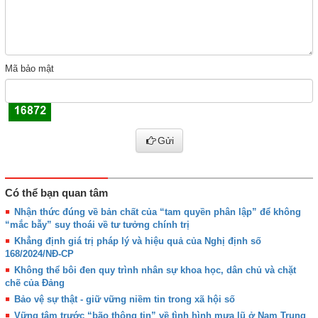
Mã bảo mật
Gửi
Có thể bạn quan tâm
Nhận thức đúng về bản chất của “tam quyền phân lập” để không
“mắc bẫy” suy thoái về tư tưởng chính trị
Khẳng định giá trị pháp lý và hiệu quả của Nghị định số
168/2024/NĐ-CP
Không thể bôi đen quy trình nhân sự khoa học, dân chủ và chặt
chẽ của Đảng
Bảo vệ sự thật - giữ vững niềm tin trong xã hội số
Vững tâm trước “bão thông tin” về tình hình mưa lũ ở Nam Trung