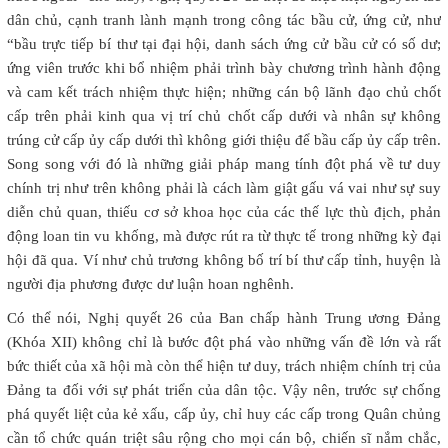
dân chủ, cạnh tranh lành mạnh trong công tác bầu cử, ứng cử, như
“bầu trực tiếp bí thư tại đại hội, danh sách ứng cử bầu cử có số dư;
ứng viên trước khi bổ nhiệm phải trình bày chương trình hành động
và cam kết trách nhiệm thực hiện; những cán bộ lãnh đạo chủ chốt
cấp trên phải kinh qua vị trí chủ chốt cấp dưới và nhân sự không
trúng cử cấp ủy cấp dưới thì không giới thiệu để bầu cấp ủy cấp trên.
Song song với đó là những giải pháp mang tính đột phá về tư duy
chính trị như trên không phải là cách làm giật gấu vá vai như sự suy
diễn chủ quan, thiếu cơ sở khoa học của các thế lực thù địch, phản
động loan tin vu khống, mà được rút ra từ thực tế trong những kỳ đại
hội đã qua. Ví như chủ trương không bố trí bí thư cấp tỉnh, huyện là
người địa phương được dư luận hoan nghênh.
Có thể nói, Nghị quyết 26 của Ban chấp hành Trung ương Đảng
(Khóa XII) không chỉ là bước đột phá vào những vấn đề lớn và rất
bức thiết của xã hội mà còn thể hiện tư duy, trách nhiệm chính trị của
Đảng ta đối với sự phát triển của dân tộc. Vậy nên, trước sự chống
phá quyết liệt của kẻ xấu, cấp ủy, chỉ huy các cấp trong Quân chủng
cần tổ chức quán triệt sâu rộng cho mọi cán bộ, chiến sĩ nắm chắc,