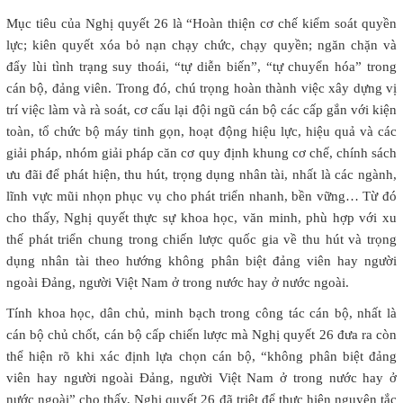
Mục tiêu của Nghị quyết 26 là “Hoàn thiện cơ chế kiểm soát quyền
lực; kiên quyết xóa bỏ nạn chạy chức, chạy quyền; ngăn chặn và
đẩy lùi tình trạng suy thoái, “tự diễn biến”, “tự chuyển hóa” trong
cán bộ, đảng viên. Trong đó, chú trọng hoàn thành việc xây dựng vị
trí việc làm và rà soát, cơ cấu lại đội ngũ cán bộ các cấp gắn với kiện
toàn, tổ chức bộ máy tinh gọn, hoạt động hiệu lực, hiệu quả và các
giải pháp, nhóm giải pháp căn cơ quy định khung cơ chế, chính sách
ưu đãi để phát hiện, thu hút, trọng dụng nhân tài, nhất là các ngành,
lĩnh vực mũi nhọn phục vụ cho phát triển nhanh, bền vững… Từ đó
cho thấy, Nghị quyết thực sự khoa học, văn minh, phù hợp với xu
thế phát triển chung trong chiến lược quốc gia về thu hút và trọng
dụng nhân tài theo hướng không phân biệt đảng viên hay người
ngoài Đảng, người Việt Nam ở trong nước hay ở nước ngoài.
Tính khoa học, dân chủ, minh bạch trong công tác cán bộ, nhất là
cán bộ chủ chốt, cán bộ cấp chiến lược mà Nghị quyết 26 đưa ra còn
thể hiện rõ khi xác định lựa chọn cán bộ, “không phân biệt đảng
viên hay người ngoài Đảng, người Việt Nam ở trong nước hay ở
nước ngoài” cho thấy, Nghị quyết 26 đã triệt để thực hiện nguyên tắc