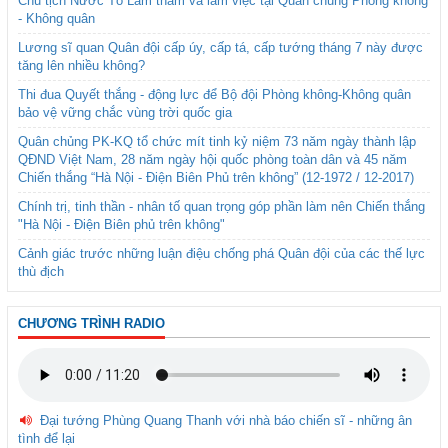
Chủ tịch Nước Tô Lâm thăm và làm việc tại Quân chủng Phòng không
- Không quân
Lương sĩ quan Quân đội cấp úy, cấp tá, cấp tướng tháng 7 này được
tăng lên nhiều không?
Thi đua Quyết thắng - động lực để Bộ đội Phòng không-Không quân
bảo vệ vững chắc vùng trời quốc gia
Quân chủng PK-KQ tổ chức mít tinh kỷ niệm 73 năm ngày thành lập
QĐND Việt Nam, 28 năm ngày hội quốc phòng toàn dân và 45 năm
Chiến thắng “Hà Nội - Điện Biên Phủ trên không” (12-1972 / 12-2017)
Chính trị, tinh thần - nhân tố quan trọng góp phần làm nên Chiến thắng
"Hà Nội - Điện Biên phủ trên không"
Cảnh giác trước những luận điệu chống phá Quân đội của các thế lực
thù địch
CHƯƠNG TRÌNH RADIO
Đại tướng Phùng Quang Thanh với nhà báo chiến sĩ - những ân
tình để lại