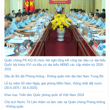
Quân chủng PK-KQ tổ chức hội nghị tổng kết công tác bầu cử đại biểu
Quốc hội khóa XVI và bầu cử đại biểu HĐND các cấp nhiệm kỳ 2026-
2031
Dấu ấn Bộ đội Phòng không - Không quân trên địa bàn Nam Trung Bộ
Lễ kỷ niệm 50 năm Ngày giải phóng Miền Nam, thống nhất đất nước
(30-4-1975 / 30-4-2025)
Khai mạc Triển lãm Quốc phòng quốc tế Việt Nam 2024
Chủ tịch Nước Tô Lâm thăm và làm việc tại Quân chủng Phòng không
- Không quân