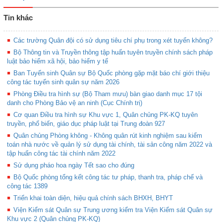
Tin khác
Các trường Quân đội có sử dụng tiêu chí phụ trong xét tuyển không?
Bộ Thông tin và Truyền thông tập huấn tuyên truyền chính sách pháp
luật bảo hiểm xã hội, bảo hiểm y tế
Ban Tuyển sinh Quân sự Bộ Quốc phòng gặp mặt báo chí giới thiệu
công tác tuyển sinh quân sự năm 2026
Phòng Điều tra hình sự (Bộ Tham mưu) bàn giao danh mục 17 tội
danh cho Phòng Bảo vệ an ninh (Cục Chính trị)
Cơ quan Điều tra hình sự Khu vực 1, Quân chủng PK-KQ tuyên
truyền, phổ biến, giáo dục pháp luật tại Trung đoàn 927
Quân chủng Phòng không - Không quân rút kinh nghiệm sau kiểm
toán nhà nước về quản lý sử dụng tài chính, tài sản công năm 2022 và
tập huấn công tác tài chính năm 2022
Sử dụng pháo hoa ngày Tết sao cho đúng
Bộ Quốc phòng tổng kết công tác tư pháp, thanh tra, pháp chế và
công tác 1389
Triển khai toàn diện, hiệu quả chính sách BHXH, BHYT
Viện Kiểm sát Quân sự Trung ương kiểm tra Viện Kiểm sát Quân sự
Khu vực 2 (Quân chủng PK-KQ)