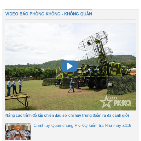
VIDEO BÁO PHÒNG KHÔNG - KHÔNG QUÂN
Nâng cao trình độ kíp chiến đấu sở chỉ huy trung đoàn ra đa cảnh giới
Chính ủy Quân chủng PK-KQ kiểm tra Nhà máy Z119