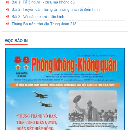
Bài 1: Tổ 3 người - xưa mà không cũ
Bài 2: Truyền cảm hứng từ những nhân tố điển hình
Bài 3: Nối dài mơ ước tân binh
Tháng Ba trên trận địa Trung đoàn 218
ĐỌC BÁO IN