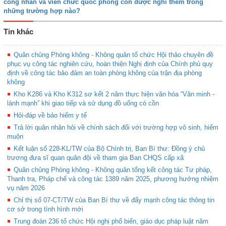
công nhân và viên chức quốc phòng còn được nghỉ thêm trong
những trường hợp nào?
Tin khác
Quân chủng Phòng không - Không quân tổ chức Hội thảo chuyên đề
phục vụ công tác nghiên cứu, hoàn thiện Nghị định của Chính phủ quy
định về công tác bảo đảm an toàn phòng không của trận địa phòng
không
Kho K286 và Kho K312 sơ kết 2 năm thực hiện văn hóa “Văn minh -
lành mạnh” khi giao tiếp và sử dụng đồ uống có cồn
Hỏi-đáp về bảo hiểm y tế
Trả lời quân nhân hỏi về chính sách đối với trường hợp vô sinh, hiếm
muộn
Kết luận số 228-KL/TW của Bộ Chính trị, Ban Bí thư: Đồng ý chủ
trương đưa sĩ quan quân đội về tham gia Ban CHQS cấp xã
Quân chủng Phòng không - Không quân tổng kết công tác Tư pháp,
Thanh tra, Pháp chế và công tác 1389 năm 2025, phương hướng nhiệm
vụ năm 2026
Chỉ thị số 07-CT/TW của Ban Bí thư về đẩy mạnh công tác thông tin
cơ sở trong tình hình mới
Trung đoàn 236 tổ chức Hội nghị phổ biến, giáo dục pháp luật năm