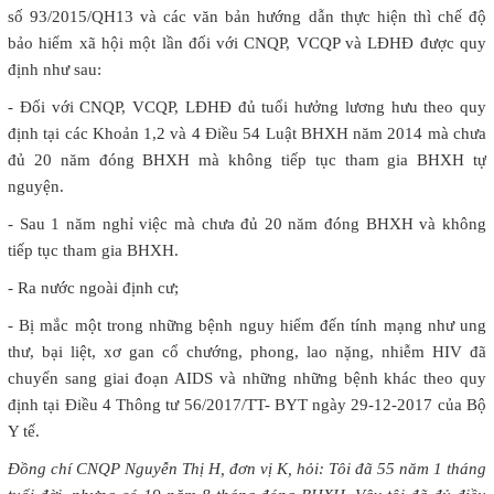
số 93/2015/QH13 và các văn bản hướng dẫn thực hiện thì chế độ
bảo hiểm xã hội một lần đối với CNQP, VCQP và LĐHĐ được quy
định như sau:
- Đối với CNQP, VCQP, LĐHĐ đủ tuổi hưởng lương hưu theo quy
định tại các Khoản 1,2 và 4 Điều 54 Luật BHXH năm 2014 mà chưa
đủ 20 năm đóng BHXH mà không tiếp tục tham gia BHXH tự
nguyện.
- Sau 1 năm nghỉ việc mà chưa đủ 20 năm đóng BHXH và không
tiếp tục tham gia BHXH.
- Ra nước ngoài định cư;
- Bị mắc một trong những bệnh nguy hiểm đến tính mạng như ung
thư, bại liệt, xơ gan cổ chướng, phong, lao nặng, nhiễm HIV đã
chuyển sang giai đoạn AIDS và những những bệnh khác theo quy
định tại Điều 4 Thông tư 56/2017/TT- BYT ngày 29-12-2017 của Bộ
Y tế.
Đồng chí CNQP Nguyễn Thị H, đơn vị K, hỏi: Tôi đã 55 năm 1 tháng