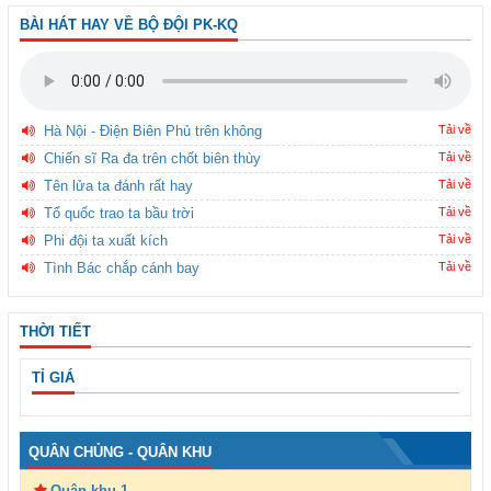
BÀI HÁT HAY VỀ BỘ ĐỘI PK-KQ
Hà Nội - Điện Biên Phủ trên không
Tải về
Chiến sĩ Ra đa trên chốt biên thùy
Tải về
Tên lửa ta đánh rất hay
Tải về
Tổ quốc trao ta bầu trời
Tải về
Phi đội ta xuất kích
Tải về
Tình Bác chắp cánh bay
Tải về
THỜI TIẾT
TỈ GIÁ
QUÂN CHỦNG - QUÂN KHU
Quân khu 1