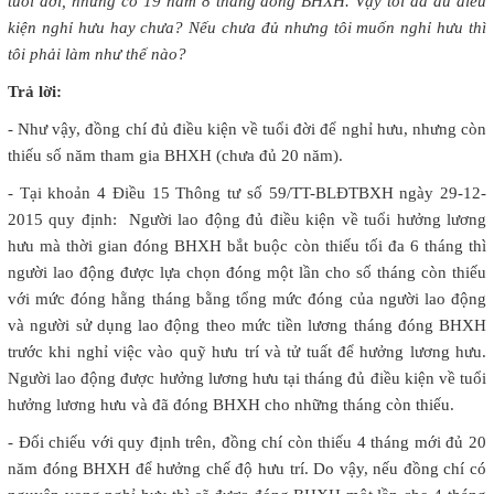
tuổi đời, nhưng có 19 năm 8 tháng đóng BHXH. Vậy tôi đã đủ điều
kiện nghỉ hưu hay chưa? Nếu chưa đủ nhưng tôi muốn nghỉ hưu thì
tôi phải làm như thế nào?
Trả lời:
- Như vậy, đồng chí đủ điều kiện về tuổi đời để nghỉ hưu, nhưng còn
thiếu số năm tham gia BHXH (chưa đủ 20 năm).
- Tại khoản 4 Điều 15 Thông tư số 59/TT-BLĐTBXH ngày 29-12-
2015 quy định: Người lao động đủ điều kiện về tuổi hưởng lương
hưu mà thời gian đóng BHXH bắt buộc còn thiếu tối đa 6 tháng thì
người lao động được lựa chọn đóng một lần cho số tháng còn thiếu
với mức đóng hằng tháng bằng tổng mức đóng của người lao động
và người sử dụng lao động theo mức tiền lương tháng đóng BHXH
trước khi nghỉ việc vào quỹ hưu trí và tử tuất để hưởng lương hưu.
Người lao động được hưởng lương hưu tại tháng đủ điều kiện về tuổi
hưởng lương hưu và đã đóng BHXH cho những tháng còn thiếu.
- Đối chiếu với quy định trên, đồng chí còn thiếu 4 tháng mới đủ 20
năm đóng BHXH để hưởng chế độ hưu trí. Do vậy, nếu đồng chí có