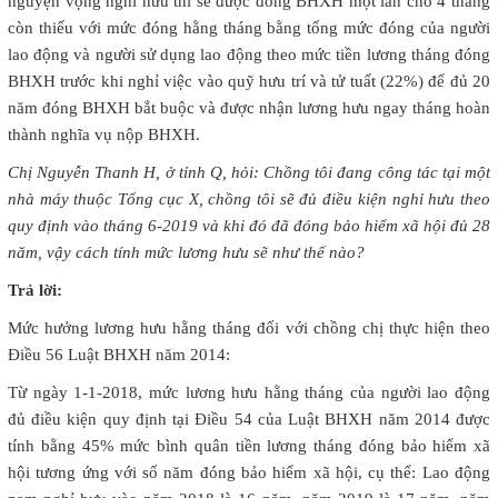
nguyện vọng nghỉ hưu thì sẽ được đóng BHXH một lần cho 4 tháng
còn thiếu với mức đóng hằng tháng bằng tổng mức đóng của người
lao động và người sử dụng lao động theo mức tiền lương tháng đóng
BHXH trước khi nghỉ việc vào quỹ hưu trí và tử tuất (22%) để đủ 20
năm đóng BHXH bắt buộc và được nhận lương hưu ngay tháng hoàn
thành nghĩa vụ nộp BHXH.
Chị Nguyễn Thanh H, ở tỉnh Q, hỏi: Chồng tôi đang công tác tại một
nhà máy thuộc Tổng cục X, chồng tôi sẽ đủ điều kiện nghỉ hưu theo
quy định vào tháng 6-2019 và khi đó đã đóng bảo hiểm xã hội đủ 28
năm, vậy cách tính mức lương hưu sẽ như thế nào?
Trả lời:
Mức hưởng lương hưu hằng tháng đối với chồng chị thực hiện theo
Điều 56 Luật BHXH năm 2014:
Từ ngày 1-1-2018, mức lương hưu hằng tháng của người lao động
đủ điều kiện quy định tại Điều 54 của Luật BHXH năm 2014 được
tính bằng 45% mức bình quân tiền lương tháng đóng bảo hiểm xã
hội tương ứng với số năm đóng bảo hiểm xã hội, cụ thể: Lao động