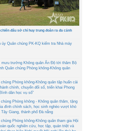
 chiến đấu sở chỉ huy trung đoàn ra đa cảnh
h ủy Quân chủng PK-KQ kiểm tra Nhà máy
 mưu trưởng Không quân Ấn Độ tới thăm Bộ
ệnh Quân chủng Phòng không-Không quân
 chủng Phòng không-Không quân tập huấn cải
hành chính, chuyển đổi số, triển khai Phong
“Bình dân học vụ số”
 chủng Phòng không - Không quân thăm, tặng
ia đình chính sách, học sinh nghèo vượt khó
ã Tây Giang, thành phố Đà nẵng
 chủng Phòng không-Không quân tham gia Hội
toàn quốc nghiên cứu, học tập, quán triệt và