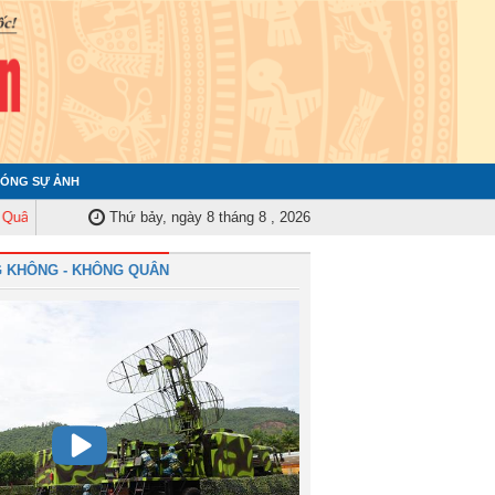
ÓNG SỰ ẢNH
y Trung ương tập huấn nghiệp vụ công tác kiểm tra, giám sát năm 2025
Thứ bảy, ngày 8 tháng 8 , 2026
Q
 KHÔNG - KHÔNG QUÂN