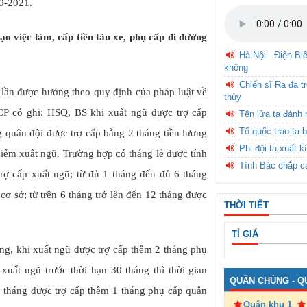
0-2021.
ạo việc làm, cấp tiền tàu xe, phụ cấp đi đường
Hà Nội - Điện Bi
không
Chiến sĩ Ra đa t
lần được hưởng theo quy định của pháp luật về
thùy
 có ghi: HSQ, BS khi xuất ngũ được trợ cấp
Tên lửa ta đánh 
Tổ quốc trao ta b
 quân đội được trợ cấp bằng 2 tháng tiền lương
Phi đội ta xuất k
điểm xuất ngũ. Trường hợp có tháng lẻ được tính
Tình Bác chắp c
rợ cấp xuất ngũ; từ đủ 1 tháng đến đủ 6 tháng
cơ sở; từ trên 6 tháng trở lên đến 12 tháng được
THỜI TIẾT
TỈ GIÁ
ng, khi xuất ngũ được trợ cấp thêm 2 tháng phụ
uất ngũ trước thời hạn 30 tháng thì thời gian
QUÂN CHỦNG - Q
0 tháng được trợ cấp thêm 1 tháng phụ cấp quân
Quân khu 1