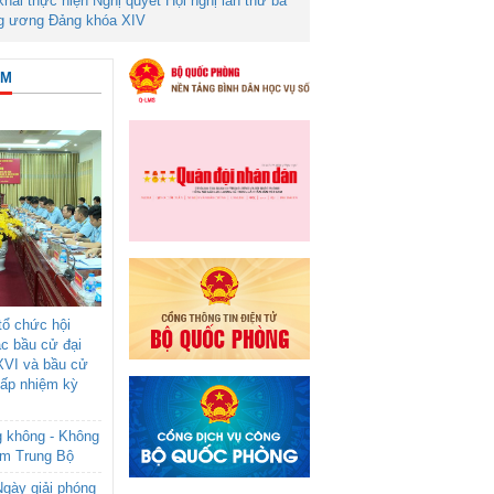
 khai thực hiện Nghị quyết Hội nghị lần thứ ba
g ương Đảng khóa XIV
ÂM
ổ chức hội
ác bầu cử đại
XVI và bầu cử
cấp nhiệm kỳ
g không - Không
am Trung Bộ
gày giải phóng