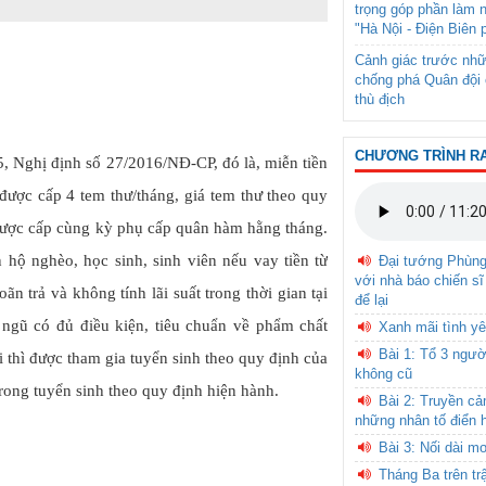
trọng góp phần làm 
"Hà Nội - Điện Biên 
Cảnh giác trước nhữ
chống phá Quân đội 
thù địch
CHƯƠNG TRÌNH R
5, Nghị định số 27/2016/NĐ-CP,
đó là, miễn tiền
được cấp 4 tem thư/tháng, giá tem thư theo quy
được cấp cùng kỳ phụ cấp quân hàm hằng tháng.
 hộ nghèo, học sinh, sinh viên nếu vay tiền từ
Đại tướng Phùn
với nhà báo chiến sĩ
n trả và không tính lãi suất trong thời gian tại
để lại
 ngũ có đủ điều kiện, tiêu chuẩn về phẩm chất
Xanh mãi tình yê
Bài 1: Tổ 3 ngườ
ổi thì được tham gia tuyển sinh theo quy định của
không cũ
ong tuyển sinh theo quy định hiện hành.
Bài 2: Truyền c
những nhân tố điển 
Bài 3: Nối dài m
Tháng Ba trên tr