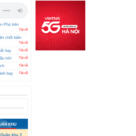
ên Phủ trên
Tải về
rên chốt biên
Tải về
rất hay
Tải về
ầu trời
Tải về
ích
Tải về
ánh bay
Tải về
UÂN KHU
Quân khu 2