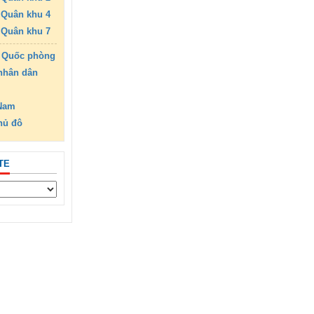
Quân khu 4
Quân khu 7
 Quốc phòng
nhân dân
 Nam
hủ đô
TE