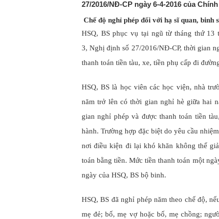
27/2016/NĐ-CP ngày 6-4-2016 của Chính
Chế độ nghỉ phép đối với hạ sĩ quan, binh s
HSQ, BS phục vụ tại ngũ từ tháng thứ 13 
3, Nghị định số 27/2016/NĐ-CP,
thời gian n
thanh toán tiền tàu, xe, tiền phụ cấp đi đườ
HSQ, BS là học viên các học viện, nhà trườ
năm trở lên có thời gian nghỉ hè giữa hai n
gian nghỉ phép và được thanh toán tiền tàu
hành. Trường hợp đặc biệt do yêu cầu nhiệm
nơi điều kiện đi lại khó khăn không thể g
toán bằng tiền. Mức tiền thanh toán một ng
ngày của HSQ, BS bộ binh.
HSQ, BS đã nghỉ phép năm theo chế độ, nếu 
mẹ đẻ; bố, mẹ vợ hoặc bố, mẹ chồng; ngư