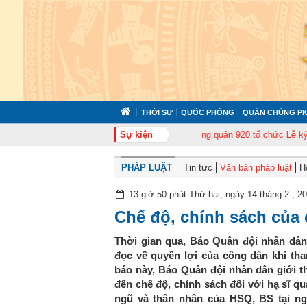
THỜI SỰ
QUỐC PHÒNG
QUÂN CHỦNG PK
ập huấn cán bộ năm 2026
Trung đoàn Không quân 920 tổ chức Lễ kỷ niệm 5
Sự kiện
PHÁP LUẬT
Tin tức
Văn bản pháp luật
H
13 giờ:50 phút Thứ hai, ngày 14 tháng 2 , 2
Chế độ, chính sách của
Thời gian qua, Báo Quân đội nhân dân
đọc về quyền lợi của công dân khi th
báo này, Báo Quân đội nhân dân giới th
đến chế độ, chính sách đối với hạ sĩ qu
ngũ và thân nhân của HSQ, BS tại ng