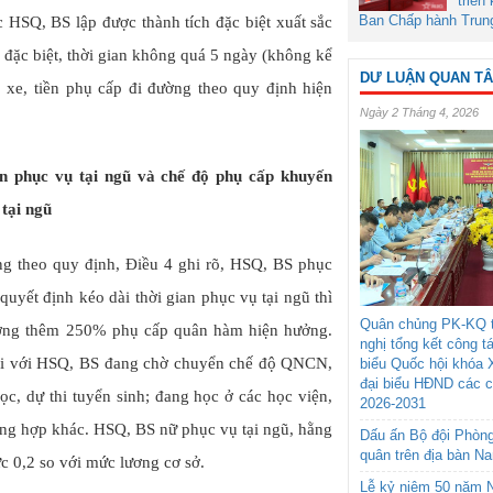
triển
Ban Chấp hành Trun
c HSQ, BS lập được thành tích đặc biệt xuất sắc
 đặc biệt, thời gian không quá 5 ngày (không kể
DƯ LUẬN QUAN T
, xe, tiền phụ cấp đi đường theo quy định hiện
Ngày 2 Tháng 4, 2026
n phục vụ tại ngũ và chế độ phụ cấp khuyến
 tại ngũ
g theo quy định, Điều 4 ghi rõ, HSQ, BS phục
uyết định kéo dài thời gian phục vụ tại ngũ thì
Quân chủng PK-KQ t
hưởng thêm 250% phụ cấp quân hàm hiện hưởng.
nghị tổng kết công t
i với HSQ, BS đang chờ chuyển chế độ QNCN,
biểu Quốc hội khóa 
đại biểu HĐND các 
c, dự thi tuyển sinh; đang học ở các học viện,
2026-2031
ường hợp khác. HSQ, BS nữ phục vụ tại ngũ, hằng
Dấu ấn Bộ đội Phòn
quân trên địa bàn N
 0,2 so với mức lương cơ sở.
Lễ kỷ niệm 50 năm N