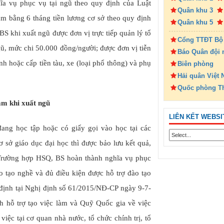
a vụ phục vụ tại ngũ theo quy định của Luật
Quân khu 3
àm bằng 6 tháng tiền lương cơ sở theo quy định
Quân khu 5
BS khi xuất ngũ được đơn vị trực tiếp quản lý tổ
Cổng TTĐT Bộ
gũ, mức chi 50.000 đồng/người; được đơn vị tiễn
Báo Quân đội 
nh hoặc cấp tiền tàu, xe (loại phổ thông) và phụ
Biên phòng
Hải quân Việt
Quốc phòng T
làm khi xuất ngũ
LIÊN KẾT WEBSI
ang học tập hoặc có giấy gọi vào học tại các
ơ sở giáo dục đại học thì được bảo lưu kết quả,
. Trường hợp HSQ, BS hoàn thành nghĩa vụ phục
o tạo nghề và đủ điều kiện được hỗ trợ đào tạo
 định tại Nghị định số 61/2015/NĐ-CP ngày 9-7-
h hỗ trợ tạo việc làm và Quỹ Quốc gia về việc
iệc tại cơ quan nhà nước, tổ chức chính trị, tổ