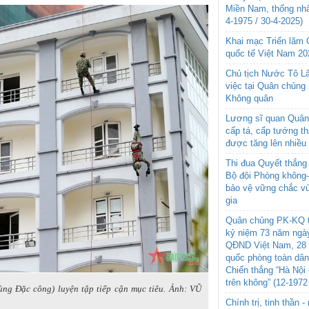
Miền Nam, thống nhấ
4-1975 / 30-4-2025)
Khai mạc Triển lãm
quốc tế Việt Nam 20
Chủ tịch Nước Tô L
việc tại Quân chủng
Không quân
Lương sĩ quan Quân 
cấp tá, cấp tướng t
được tăng lên nhiều
Thi đua Quyết thắng 
Bộ đội Phòng không
bảo vệ vững chắc vù
gia
Quân chủng PK-KQ t
kỷ niệm 73 năm ngày
QĐND Việt Nam, 28 
quốc phòng toàn dâ
Chiến thắng “Hà Nội 
trên không” (12-1972
ng Đặc công) luyện tập tiếp cận mục tiêu. Ảnh: VŨ
Chính trị, tinh thần 