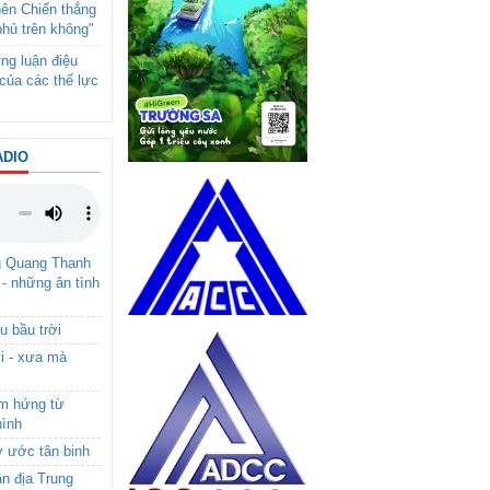
nên Chiến thắng
phủ trên không"
ng luận điệu
của các thế lực
ADIO
g Quang Thanh
 - những ân tình
u bầu trời
i - xưa mà
ảm hứng từ
hình
ơ ước tân binh
ận địa Trung