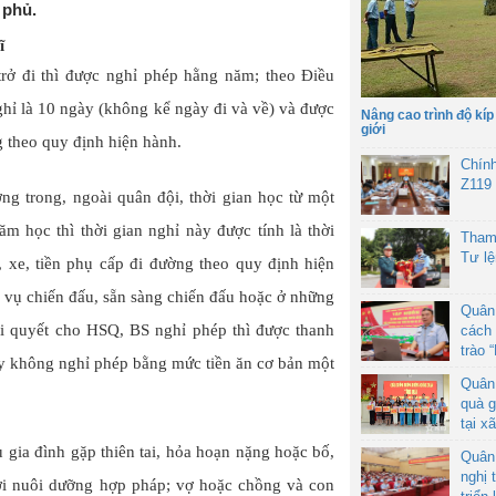
 phủ.
ĩ
trở đi thì được nghỉ phép hằng năm; theo Điều
ghỉ là 10 ngày (không kể ngày đi và về) và được
Nâng cao trình độ kíp
giới
ng theo quy định hiện hành.
Chín
Z119
ng trong, ngoài quân đội, thời gian học từ một
ăm học thì thời gian nghỉ này được tính là thời
Tham
Tư l
, xe, tiền phụ cấp đi đường theo quy định hiện
 vụ chiến đấu, sẵn sàng chiến đấu hoặc ở những
Quân
iải quyết cho HSQ, BS nghỉ phép thì được thanh
cách 
trào 
ày không nghỉ phép bằng mức tiền ăn cơ bản một
Quân
quà g
tại x
gia đình gặp thiên tai, hỏa hoạn nặng hoặc bố,
Quân
nghị 
ời nuôi dưỡng hợp pháp; vợ hoặc chồng và con