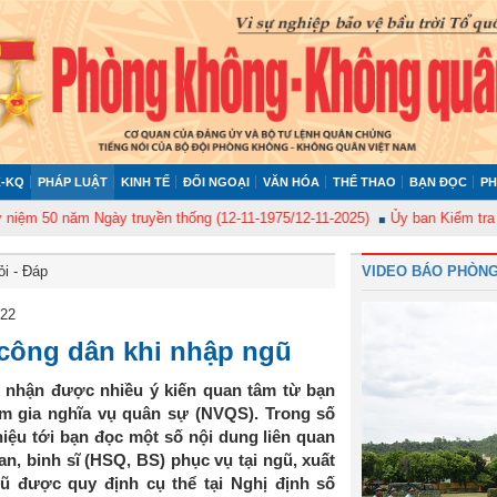
-KQ
PHÁP LUẬT
KINH TẾ
ĐỐI NGOẠI
VĂN HÓA
THỂ THAO
BẠN ĐỌC
PH
0 năm Ngày truyền thống (12-11-1975/12-11-2025)
Ủy ban Kiểm tra Quân ủ
ỏi - Đáp
VIDEO BÁO PHÒNG
022
 công dân khi nhập ngũ
 nhận được nhiều ý kiến quan tâm từ bạn
am gia nghĩa vụ quân sự (NVQS). Trong số
iệu tới bạn đọc một số nội dung liên quan
an, binh sĩ (HSQ, BS) phục vụ tại ngũ, xuất
ũ được quy định cụ thể tại Nghị định số