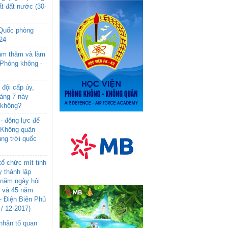
t đất nước (30-
 Quốc phòng
24
âm thăm và làm
 Phòng không -
đội cấp úy,
háng 7 này
 không?
- động lực để
-Không quân
ng trời quốc
ổ chức mít tinh
 thành lập
năm ngày hội
n và 45 năm
- Điện Biên Phủ
 / 12-2017)
- nhân tố quan