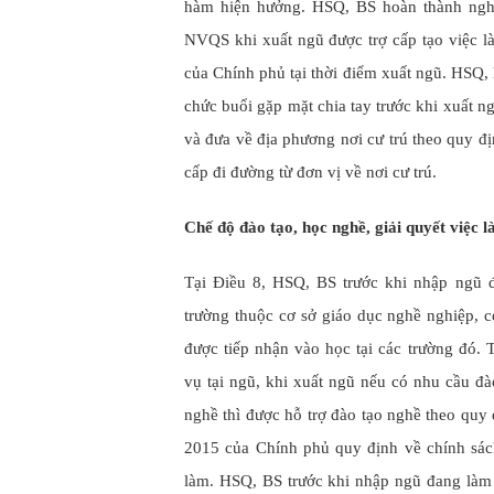
hàm hiện hưởng. HSQ, BS hoàn thành nghĩ
NVQS khi xuất ngũ được trợ cấp tạo việc l
của Chính phủ tại thời điểm xuất ngũ. HSQ, 
chức buổi gặp mặt chia tay trước khi xuất n
và đưa về địa phương nơi cư trú theo quy đị
cấp đi đường từ đơn vị về nơi cư trú.
Chế độ đào tạo, học nghề, giải quyết việc 
Tại Điều 8, HSQ, BS trước khi nhập ngũ đ
trường thuộc cơ sở giáo dục nghề nghiệp, c
được tiếp nhận vào học tại các trường đó
vụ tại ngũ, khi xuất ngũ nếu có nhu cầu đà
nghề thì được hỗ trợ đào tạo nghề theo quy
2015 của Chính phủ quy định về chính sác
làm. HSQ, BS trước khi nhập ngũ đang làm v