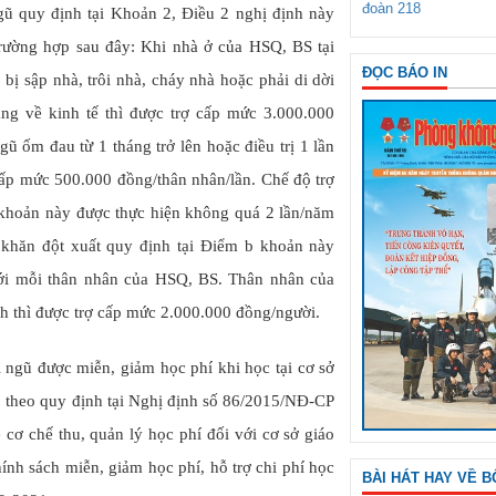
đoàn 218
gũ quy định tại Khoản 2, Điều 2 nghị định này
trường hợp sau đây: Khi nhà ở của HSQ, BS tại
ĐỌC BÁO IN
 bị sập nhà, trôi nhà, cháy nhà hoặc phải di dời
nặng về kinh tế thì được trợ cấp mức 3.000.000
ũ ốm đau từ 1 tháng trở lên hoặc điều trị 1 lần
ợ cấp mức 500.000 đồng/thân nhân/lần. Chế độ trợ
 khoản này được thực hiện không quá 2 lần/năm
 khăn đột xuất quy định tại Điểm b khoản này
với mỗi thân nhân của HSQ, BS. Thân nhân của
ích thì được trợ cấp mức 2.000.000 đồng/người.
 ngũ được miễn, giảm học phí khi học tại cơ sở
p theo quy định tại Nghị định số 86/2015/NĐ-CP
cơ chế thu, quản lý học phí đối với cơ sở giáo
ính sách miễn, giảm học phí, hỗ trợ chi phí học
BÀI HÁT HAY VỀ B