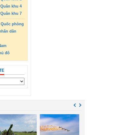
Quân khu 4
Quân khu 7
 Quốc phòng
nhân dân
 Nam
hủ đô
TE