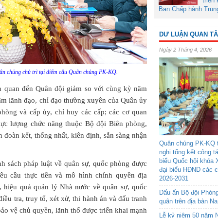
triển
Ban Chấp hành Trun
DƯ LUẬN QUAN T
Ngày 2 Tháng 4, 2026
ân chủng chủ trì tại điểm cầu Quân chủng PK-KQ.
ên quan đến Quân đội giảm so với cùng kỳ năm
 tâm lãnh đạo, chỉ đạo thường xuyên của Quân ủy
ng và cấp ủy, chỉ huy các cấp; các cơ quan
 lực lượng chức năng thuộc Bộ đội Biên phòng,
n đoàn kết, thống nhất, kiên định, sẵn sàng nhận
Quân chủng PK-KQ t
nghị tổng kết công t
biểu Quốc hội khóa 
ính sách pháp luật về quân sự, quốc phòng được
đại biểu HĐND các 
yêu cầu thực tiễn và mô hình chính quyền địa
2026-2031
, hiệu quả quản lý Nhà nước về quân sự, quốc
Dấu ấn Bộ đội Phòn
iều tra, truy tố, xét xử, thi hành án và đấu tranh
quân trên địa bàn N
bảo vệ chủ quyền, lãnh thổ được triển khai mạnh
Lễ kỷ niệm 50 năm N