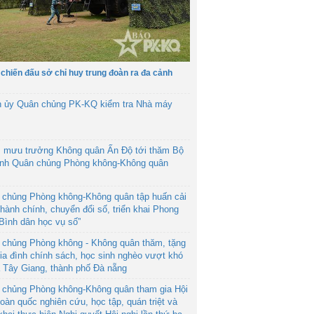
 chiến đấu sở chỉ huy trung đoàn ra đa cảnh
h ủy Quân chủng PK-KQ kiểm tra Nhà máy
 mưu trưởng Không quân Ấn Độ tới thăm Bộ
ệnh Quân chủng Phòng không-Không quân
 chủng Phòng không-Không quân tập huấn cải
hành chính, chuyển đổi số, triển khai Phong
“Bình dân học vụ số”
 chủng Phòng không - Không quân thăm, tặng
ia đình chính sách, học sinh nghèo vượt khó
ã Tây Giang, thành phố Đà nẵng
 chủng Phòng không-Không quân tham gia Hội
toàn quốc nghiên cứu, học tập, quán triệt và