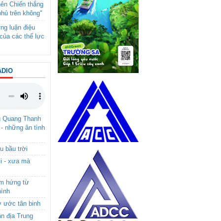
nên Chiến thắng
phủ trên không"
ng luận điệu
của các thế lực
ADIO
g Quang Thanh
 - những ân tình
u bầu trời
i - xưa mà
ảm hứng từ
hình
ơ ước tân binh
ận địa Trung