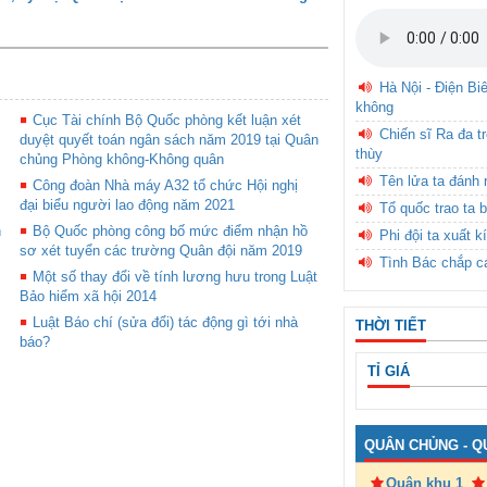
Hà Nội - Điện Bi
không
Cục Tài chính Bộ Quốc phòng kết luận xét
Chiến sĩ Ra đa t
duyệt quyết toán ngân sách năm 2019 tại Quân
thùy
chủng Phòng không-Không quân
Tên lửa ta đánh 
Công đoàn Nhà máy A32 tổ chức Hội nghị
đại biểu người lao động năm 2021
Tổ quốc trao ta b
n
Bộ Quốc phòng công bố mức điểm nhận hồ
Phi đội ta xuất k
sơ xét tuyển các trường Quân đội năm 2019
Tình Bác chắp c
Một số thay đổi về tính lương hưu trong Luật
Bảo hiểm xã hội 2014
Luật Báo chí (sửa đổi) tác động gì tới nhà
THỜI TIẾT
báo?
TỈ GIÁ
QUÂN CHỦNG - Q
Quân khu 1