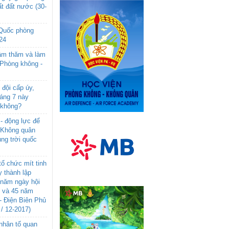
t đất nước (30-
 Quốc phòng
24
âm thăm và làm
 Phòng không -
đội cấp úy,
háng 7 này
 không?
- động lực để
-Không quân
ng trời quốc
ổ chức mít tinh
 thành lập
năm ngày hội
n và 45 năm
- Điện Biên Phủ
 / 12-2017)
- nhân tố quan