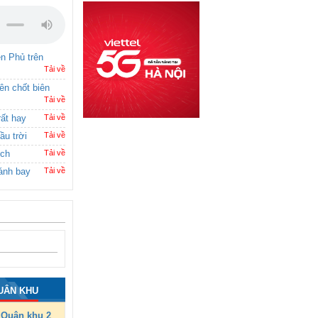
ên Phủ trên
Tải về
rên chốt biên
Tải về
rất hay
Tải về
ầu trời
Tải về
ích
Tải về
ánh bay
Tải về
UÂN KHU
Quân khu 2