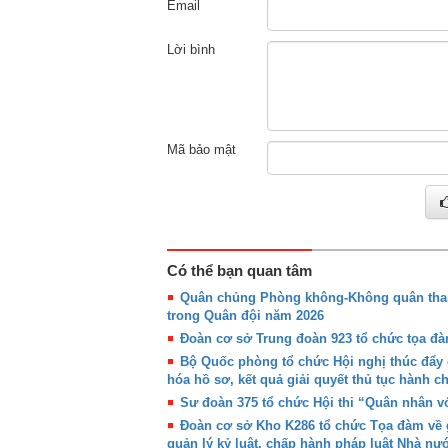
Email
Lời bình
Mã bảo mật
Có thể bạn quan tâm
Quân chủng Phòng không-Không quân tham 
trong Quân đội năm 2026
Đoàn cơ sở Trung đoàn 923 tổ chức tọa đàm
Bộ Quốc phòng tổ chức Hội nghị thúc đẩy c
hóa hồ sơ, kết quả giải quyết thủ tục hành 
Sư đoàn 375 tổ chức Hội thi “Quân nhân vớ
Đoàn cơ sở Kho K286 tổ chức Tọa đàm về g
quản lý kỷ luật, chấp hành pháp luật Nhà nư