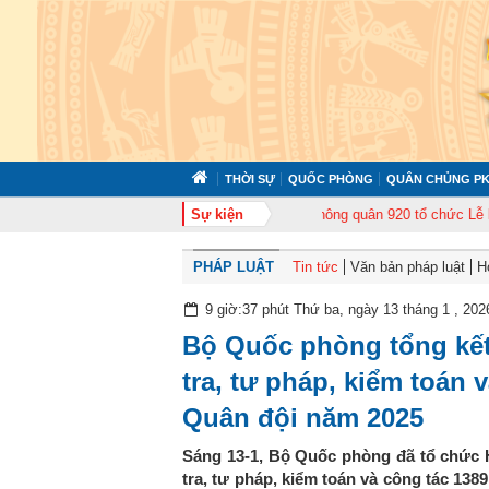
THỜI SỰ
QUỐC PHÒNG
QUÂN CHỦNG PK
 tập huấn cán bộ năm 2026
Sự kiện
Trung đoàn Không quân 920 tổ chức Lễ kỷ niệm
PHÁP LUẬT
Tin tức
Văn bản pháp luật
H
9 giờ:37 phút Thứ ba, ngày 13 tháng 1 , 202
Bộ Quốc phòng tổng kết
tra, tư pháp, kiểm toán 
Quân đội năm 2025
Sáng 13-1, Bộ Quốc phòng đã tổ chức H
tra, tư pháp, kiểm toán và công tác 138