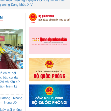
 khai thực hiện Nghị quyết Hội nghị lần thứ ba
g ương Đảng khóa XIV
ÂM
ổ chức hội
ác bầu cử đại
XVI và bầu cử
cấp nhiệm kỳ
g không - Không
am Trung Bộ
gày giải phóng