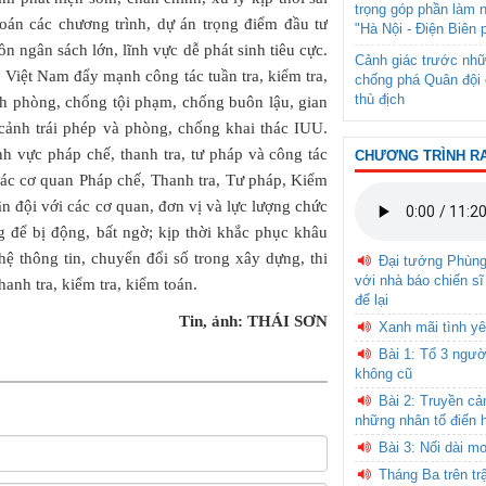
trọng góp phần làm 
toán các chương trình, dự án trọng điểm đầu tư
"Hà Nội - Điện Biên 
n ngân sách lớn, lĩnh vực dễ phát sinh tiêu cực.
Cảnh giác trước nhữ
 Việt Nam đẩy mạnh công tác tuần tra, kiểm tra,
chống phá Quân đội 
thù địch
anh phòng, chống tội phạm, chống buôn lậu, gian
cảnh trái phép và phòng, chống khai thác IUU.
h vực pháp chế, thanh tra, tư pháp và công tác
CHƯƠNG TRÌNH R
 các cơ quan Pháp chế, Thanh tra, Tư pháp, Kiểm
n đội với các cơ quan, đơn vị và lực lượng chức
 để bị động, bất ngờ; kịp thời khắc phục khâu
 thông tin, chuyển đổi số trong xây dựng, thi
Đại tướng Phùn
với nhà báo chiến sĩ
hanh tra, kiểm tra, kiểm toán.
để lại
Tin, ảnh: THÁI SƠN
Xanh mãi tình yê
Bài 1: Tổ 3 ngườ
không cũ
Bài 2: Truyền c
những nhân tố điển 
Bài 3: Nối dài m
Tháng Ba trên tr