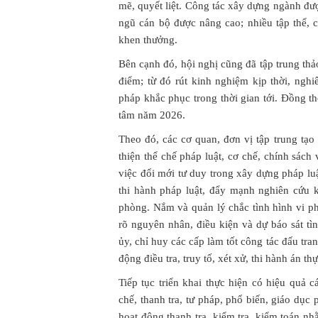
mẽ, quyết liệt. Công tác xây dựng ngành đượ
ngũ cán bộ được nâng cao; nhiều tập thể
khen thưởng.
Bên cạnh đó, hội nghị cũng đã tập trung thả
điểm; từ đó rút kinh nghiệm kịp thời, nghi
pháp khắc phục trong thời gian tới. Đồng t
tâm năm 2026.
Theo đó, các cơ quan, đơn vị tập trung tạ
thiện thể chế pháp luật, cơ chế, chính sác
việc đổi mới tư duy trong xây dựng pháp lu
thi hành pháp luật, đẩy mạnh nghiên cứu 
phòng. Nắm và quản lý chắc tình hình vi p
rõ nguyên nhân, điều kiện và dự báo sát tì
ủy, chỉ huy các cấp làm tốt công tác đấu tr
động điều tra, truy tố, xét xử, thi hành án th
Tiếp tục triển khai thực hiện có hiệu quả 
chế, thanh tra, tư pháp, phổ biến, giáo dục 
hoạt động thanh tra, kiểm tra, kiểm toán nh