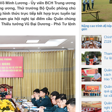
 Võ Minh Lương - Ủy viên BCH Trung ương
ung ương, Thứ trưởng Bộ Quốc phòng chủ
g hình thức trực tiếp kết hợp trực tuyến tại
tham gia hội nghị tại điểm cầu Quân chủng
 Thiếu tướng Vũ Đại Dương - Phó Tư lệnh
Nâng cao trình độ kíp
giới
Chín
Z119
Tham
Tư l
Quân
cách 
trào 
Quân
quà g
tại x
Quân
nghị 