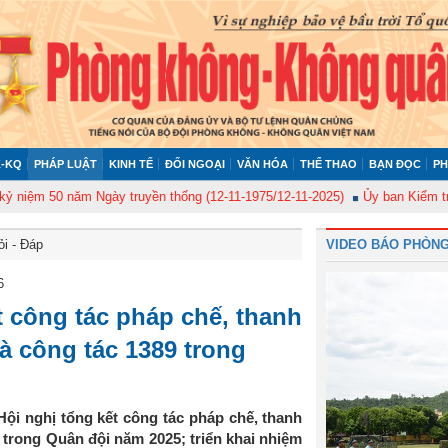
-KQ
PHÁP LUẬT
KINH TẾ
ĐỐI NGOẠI
VĂN HÓA
THỂ THAO
BẠN ĐỌC
PH
 50 năm Ngày truyền thống (12-11-1975/12-11-2025)
Ủy ban Kiểm tra Quân
ỏi - Đáp
VIDEO BÁO PHÒNG
6
 công tác pháp chế, thanh
và công tác 1389 trong
ội nghị tổng kết công tác pháp chế, thanh
9 trong Quân đội năm 2025; triển khai nhiệm