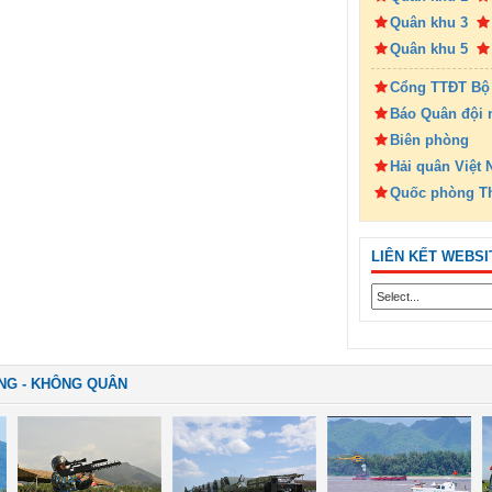
Quân khu 3
Quân khu 5
Cổng TTĐT Bộ
Báo Quân đội 
Biên phòng
Hải quân Việt
Quốc phòng T
LIÊN KẾT WEBSI
NG - KHÔNG QUÂN