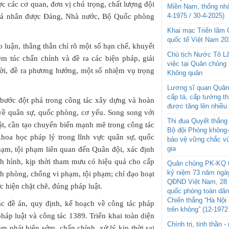
c các cơ quan, đơn vị chú trọng, chất lượng đội
Miền Nam, thống nhấ
4-1975 / 30-4-2025)
, cá nhân được Đảng, Nhà nước, Bộ Quốc phòng
Khai mạc Triển lãm
quốc tế Việt Nam 20
o luận, thẳng thắn chỉ rõ một số hạn chế, khuyết
Chủ tịch Nước Tô L
êm túc chấn chỉnh và đề ra các biện pháp, giải
việc tại Quân chủng
hời, đề ra phương hướng, một số nhiệm vụ trọng
Không quân
Lương sĩ quan Quân 
cấp tá, cấp tướng t
o bước đột phá trong công tác xây dựng và hoàn
được tăng lên nhiều
h về quân sự, quốc phòng, cơ yếu. Song song với
Thi đua Quyết thắng 
ật, cần tạo chuyển biến mạnh mẽ trong công tác
Bộ đội Phòng không
khoa học pháp lý trong lĩnh vực quân sự, quốc
bảo vệ vững chắc vù
gia
hạm, tội phạm liên quan đến Quân đội, xác định
nh hình, kịp thời tham mưu có hiệu quả cho cấp
Quân chủng PK-KQ t
kỷ niệm 73 năm ngày
anh phòng, chống vi phạm, tội phạm; chỉ đạo hoạt
QĐND Việt Nam, 28 
ực hiện chặt chẽ, đúng pháp luật.
quốc phòng toàn dâ
Chiến thắng “Hà Nội 
các đề án, quy định, kế hoạch về công tác pháp
trên không” (12-1972
pháp luật và công tác 1389. Triển khai toàn diện
Chính trị, tinh thần 
ằm phát hiện sớm, chấn chỉnh, xử lý kịp thời sai