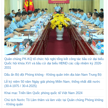
Quân chủng PK-KQ tổ chức hội nghị tổng kết công tác bầu cử đại biểu
Quốc hội khóa XVI và bầu cử đại biểu HĐND các cấp nhiệm kỳ 2026-
2031
Dấu ấn Bộ đội Phòng không - Không quân trên địa bàn Nam Trung Bộ
Lễ kỷ niệm 50 năm Ngày giải phóng Miền Nam, thống nhất đất nước
(30-4-1975 / 30-4-2025)
Khai mạc Triển lãm Quốc phòng quốc tế Việt Nam 2024
Chủ tịch Nước Tô Lâm thăm và làm việc tại Quân chủng Phòng không
- Không quân