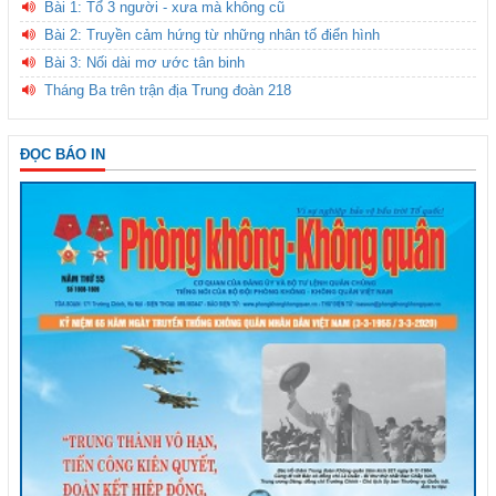
Bài 1: Tổ 3 người - xưa mà không cũ
Bài 2: Truyền cảm hứng từ những nhân tố điển hình
Bài 3: Nối dài mơ ước tân binh
Tháng Ba trên trận địa Trung đoàn 218
ĐỌC BÁO IN