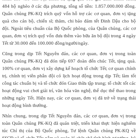
484 hộ nghèo ở các địa phương, tổng số tiền: 1.857.000.000 đồng.
Quân chủng PK-KQ trích quỹ vốn hỗ trợ các cơ quan, đơn vị tặng
quà cho cán bộ, chiến sĩ; thăm, chi bảo đảm tết Đinh Dậu cho bộ
đội. Ngoài tiêu chuẩn của Bộ Quốc phòng, của Quân chủng, các cơ
quan, đơn vị trích quỹ vốn đưa thêm vào bữa ăn bộ đội trong 4 ngày
Tết từ 30.000 đến 100.000 đồng/người/ngày.
Cũng trong dịp Tết Nguyên đán, các cơ quan, đơn vị trong toàn
Quân chủng PK-KQ đã đón tiếp 697 đoàn đến chúc Tết, tặng quà.
100% cơ quan, đơn vị xây dựng kế hoạch tổ chức Tết; cơ quan chính
trị, chính trị viên phân đội có lịch hoạt động trong dịp Tết; làm tốt
công tác chuẩn bị và tổ chức đón Giao thừa tập trung; tổ chức tốt các
hoạt động vui chơi giải trí, văn hóa văn nghệ, thể dục thể thao trong
những ngày Tết. Hiện nay, các cơ quan, đơn vị đã trở về trạng thái
hoạt động bình thường.
Nhìn chung, trong dịp Tết Nguyên đán, các cơ quan, đơn vị trong
toàn Quân chủng PK-KQ đã quán triệt, triển khai thực hiện nghiêm
túc Chỉ thị của Bộ Quốc phòng, Tư lệnh Quân chủng PK-KQ về
SSCĐ và tổ chức Tết; nắm và quản lý chặt chẽ tình hình tư tưởng, kỷ