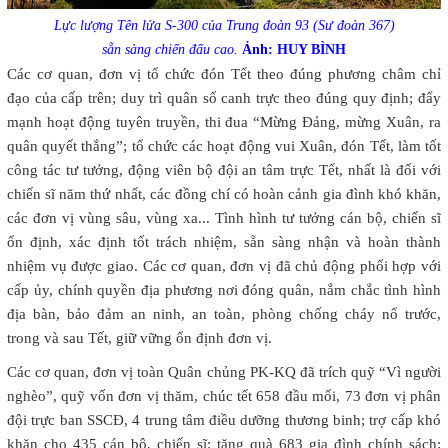
Lực lượng Tên lửa S-300 của Trung đoàn 93 (Sư đoàn 367)
sẵn sàng chiến đấu cao.
Ảnh: HUY BÌNH
Các cơ quan, đơn vị tổ chức đón Tết theo đúng phương châm chỉ
đạo của cấp trên; duy trì quân số canh trực theo đúng quy định; đẩy
mạnh hoạt động tuyên truyền, thi đua “Mừng Đảng, mừng Xuân, ra
quân quyết thắng”; tổ chức các hoạt động vui Xuân, đón Tết, làm tốt
công tác tư tưởng, động viên bộ đội an tâm trực Tết, nhất là đối với
chiến sĩ năm thứ nhất, các đồng chí có hoàn cảnh gia đình khó khăn,
các đơn vị vùng sâu, vùng xa... Tình hình tư tưởng cán bộ, chiến sĩ
ổn định, xác định tốt trách nhiệm, sẵn sàng nhận và hoàn thành
nhiệm vụ được giao. Các cơ quan, đơn vị đã chủ động phối hợp với
cấp ủy, chính quyền địa phương nơi đóng quân, nắm chắc tình hình
địa bàn, bảo đảm an ninh, an toàn, phòng chống cháy nổ trước,
trong và sau Tết, giữ vững ổn định đơn vị.
Các cơ quan, đơn vị toàn Quân chủng PK-KQ đã trích quỹ “Vì người
nghèo”, quỹ vốn đơn vị thăm, chúc tết 658 đầu mối, 73 đơn vị phân
đội trực ban SSCĐ, 4 trung tâm điều dưỡng thương binh; trợ cấp khó
khăn cho 435 cán bộ, chiến sĩ; tặng quà 683 gia đình chính sách;