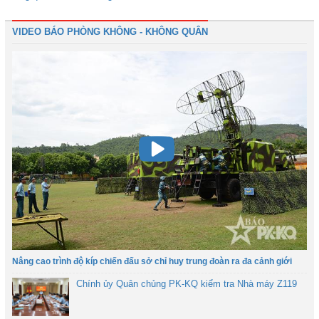
VIDEO BÁO PHÒNG KHÔNG - KHÔNG QUÂN
Nâng cao trình độ kíp chiến đấu sở chỉ huy trung đoàn ra đa cảnh giới
Chính ủy Quân chủng PK-KQ kiểm tra Nhà máy Z119