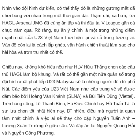
Nhìn vào đội hình dự kiến, có thể thấy đó là những gương mặt đã
chơi bóng với nhau trong một thời gian dài. Thậm chí, xa hơn, lứa
HAGL-Arsenal JMG đã cùng ăn tập và thi đấu tại V.League gần cả
chục năm qua. Rõ ràng, sự ăn ý chính là một trong những điểm
mạnh nhất của U23 Việt Nam thời hiện tại và cả trong tương lai.
Vấn đề còn lại là cách lắp ghép, vận hành chiến thuật làm sao cho
hài hòa và trơn tru nhất có thể.
Chiều nay, không khó hiểu nếu như HLV Hữu Thắng chọn các cầu
thủ HAGL làm bộ khung. Và rất có thể gần một nửa quân số trong
đội hình xuất phát tiếp U23 Malaysia sẽ là những người đến từ phố
Núi. Các điểm yếu của U23 Việt Nam như cặp trung vệ sẽ được
đảm bảo bởi Hoàng Văn Khánh (SLNA) và Bùi Tiến Dũng (Viettel).
Trên hàng công, Lê Thanh Bình, Hà Đức Chinh hay Hồ Tuấn Tài là
sự lựa chọn tốt nhất hiện nay. Dĩ nhiên, điều mà người ta quan
tâm nhất chính là việc ai sẽ thay cho cặp Nguyễn Tuấn Anh –
Lương Xuân Trường ở giữa sân. Và đáp án là: Nguyễn Quang Hải
và Nguyễn Công Phượng.