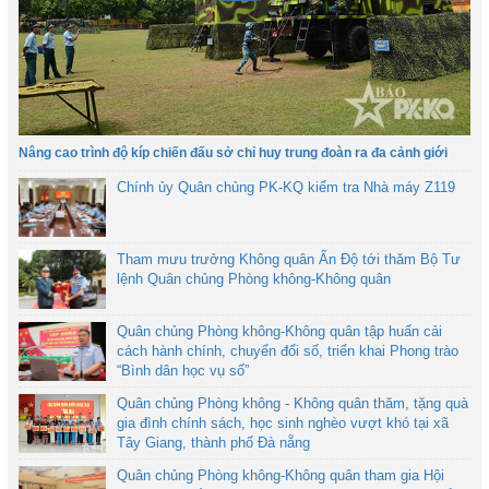
Nâng cao trình độ kíp chiến đấu sở chỉ huy trung đoàn ra đa cảnh giới
Chính ủy Quân chủng PK-KQ kiểm tra Nhà máy Z119
Tham mưu trưởng Không quân Ấn Độ tới thăm Bộ Tư
lệnh Quân chủng Phòng không-Không quân
Quân chủng Phòng không-Không quân tập huấn cải
cách hành chính, chuyển đổi số, triển khai Phong trào
“Bình dân học vụ số”
Quân chủng Phòng không - Không quân thăm, tặng quà
gia đình chính sách, học sinh nghèo vượt khó tại xã
Tây Giang, thành phố Đà nẵng
Quân chủng Phòng không-Không quân tham gia Hội