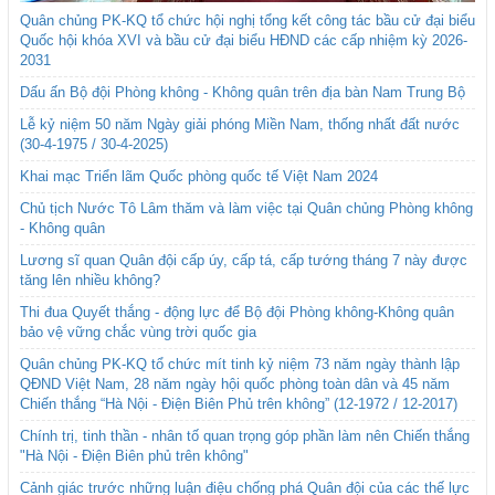
Quân chủng PK-KQ tổ chức hội nghị tổng kết công tác bầu cử đại biểu
Quốc hội khóa XVI và bầu cử đại biểu HĐND các cấp nhiệm kỳ 2026-
2031
Dấu ấn Bộ đội Phòng không - Không quân trên địa bàn Nam Trung Bộ
Lễ kỷ niệm 50 năm Ngày giải phóng Miền Nam, thống nhất đất nước
(30-4-1975 / 30-4-2025)
Khai mạc Triển lãm Quốc phòng quốc tế Việt Nam 2024
Chủ tịch Nước Tô Lâm thăm và làm việc tại Quân chủng Phòng không
- Không quân
Lương sĩ quan Quân đội cấp úy, cấp tá, cấp tướng tháng 7 này được
tăng lên nhiều không?
Thi đua Quyết thắng - động lực để Bộ đội Phòng không-Không quân
bảo vệ vững chắc vùng trời quốc gia
Quân chủng PK-KQ tổ chức mít tinh kỷ niệm 73 năm ngày thành lập
QĐND Việt Nam, 28 năm ngày hội quốc phòng toàn dân và 45 năm
Chiến thắng “Hà Nội - Điện Biên Phủ trên không” (12-1972 / 12-2017)
Chính trị, tinh thần - nhân tố quan trọng góp phần làm nên Chiến thắng
"Hà Nội - Điện Biên phủ trên không"
Cảnh giác trước những luận điệu chống phá Quân đội của các thế lực