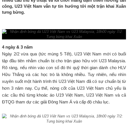
nhiều cầu thủ kỹ thuật và lối chơi mang đậm thiên hướng tấn
công, U23 Việt Nam vẫn tự tin hướng tới một trận khai Xuân
tưng bừng.
4 ngày & 3 năm
Ngày 2/2 vừa qua (tức mùng 5 Tết), U23 Việt Nam mới có buổi
tập đầu tiên nhằm chuẩn bị cho trận giao hữu với U23 Malaysia.
Rõ ràng, nếu nhìn vào con số đó thì quỹ thời gian dành cho HLV
Hữu Thắng và các học trò là không nhiều. Tuy nhiên, nếu nhìn
xuyên suốt một hành trình thì U23 Việt Nam đã có sự chuẩn bị từ
hơn 3 năm nay. Cụ thể, nòng cốt của U23 Việt Nam chủ yếu là
các cầu thủ từng khoác áo U19 Việt Nam, U23 Việt Nam và cả
ĐTQG tham dự các giải Đông Nam Á và cấp độ châu lục.