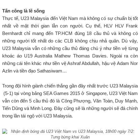
Tấn công là lẽ sống
Thực tế, U23 Malaysia đến Việt Nam mà không có sự chuẩn bị tốt
nhất về mặt thời gian lẫn con người. Cụ thể, HLV HLV Frank
Bernhardt chỉ mang đến TP.HCM đúng 18 cầu thủ và không có
những người tốt nhất do các CLB không chịu nhả quân. Dù vậy,
U23 Malaysia vẫn có những cầu thủ đáng chú ý như tiền vệ từng
khoác áo U19 Australia Mathew Thomas Davies. Ngoài ra còn
những cái tên khác như tiền vệ Ashraf Abdullah, hậu vệ Adam Nor
Azlin và tiền đạo Sathasiwam…
Trong đội hình giành chiến thắng gần đây nhất trước U23 Malaysia
(5-1) tại vòng bảng SEA Games 2015 ở Singapore, U23 Việt Nam
vẫn còn đến 5 cầu thủ đó là Công Phượng, Văn Toàn, Duy Mạnh,
Tiến Dũng và Minh Long. Đây cũng sẽ là những người sẽ đá chính
trong lần tái ngộ với U23 Malaysia.