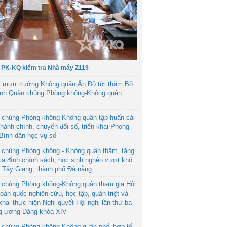
 PK-KQ kiểm tra Nhà máy Z119
 mưu trưởng Không quân Ấn Độ tới thăm Bộ
ệnh Quân chủng Phòng không-Không quân
 chủng Phòng không-Không quân tập huấn cải
hành chính, chuyển đổi số, triển khai Phong
“Bình dân học vụ số”
 chủng Phòng không - Không quân thăm, tặng
ia đình chính sách, học sinh nghèo vượt khó
ã Tây Giang, thành phố Đà nẵng
 chủng Phòng không-Không quân tham gia Hội
toàn quốc nghiên cứu, học tập, quán triệt và
 khai thực hiện Nghị quyết Hội nghị lần thứ ba
g ương Đảng khóa XIV
 chủng Phòng không-Không quân phối hợp tổ