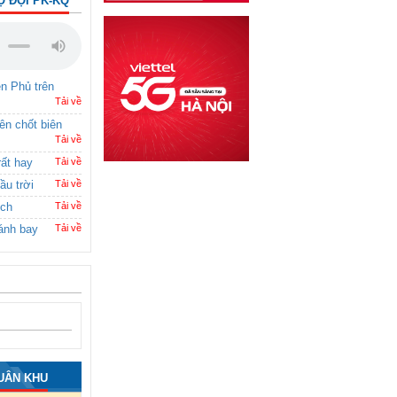
Ộ ĐỘI PK-KQ
ên Phủ trên
Tải về
rên chốt biên
Tải về
rất hay
Tải về
ầu trời
Tải về
ích
Tải về
ánh bay
Tải về
UÂN KHU