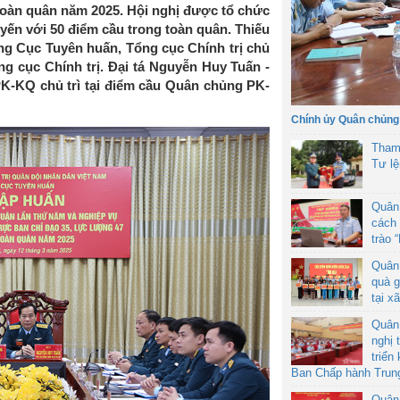
toàn quân năm 2025. Hội nghị được tổ chức
uyến với 50 điểm cầu trong toàn quân. Thiếu
g Cục Tuyên huấn, Tổng cục Chính trị chủ
ng cục Chính trị. Đại tá Nguyễn Huy Tuấn -
K-KQ chủ trì tại điểm cầu Quân chủng PK-
Chính ủy Quân chủng
Tham
Tư l
Quân
cách 
trào 
Quân
quà g
tại x
Quân
nghị 
triển
Ban Chấp hành Trun
Quân