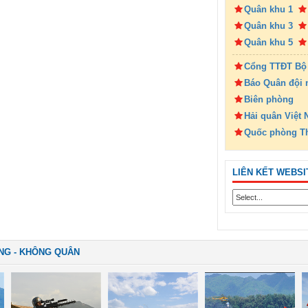
Quân khu 1
Quân khu 3
Quân khu 5
Cổng TTĐT Bộ
Báo Quân đội 
Biên phòng
Hải quân Việt
Quốc phòng T
LIÊN KẾT WEBSI
NG - KHÔNG QUÂN