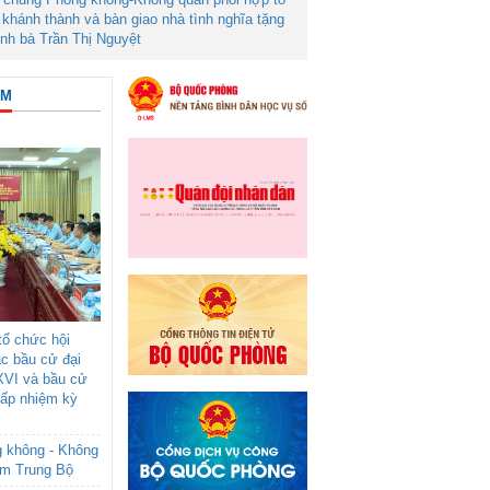
khánh thành và bàn giao nhà tình nghĩa tặng
ình bà Trần Thị Nguyệt
ÂM
ổ chức hội
ác bầu cử đại
XVI và bầu cử
cấp nhiệm kỳ
g không - Không
am Trung Bộ