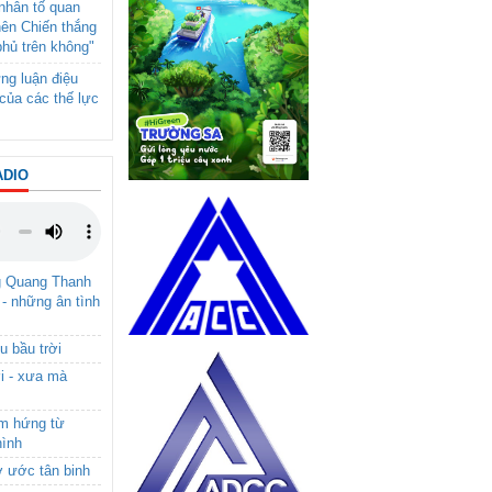
- nhân tố quan
nên Chiến thắng
phủ trên không"
ng luận điệu
của các thế lực
ADIO
g Quang Thanh
 - những ân tình
u bầu trời
i - xưa mà
ảm hứng từ
hình
ơ ước tân binh