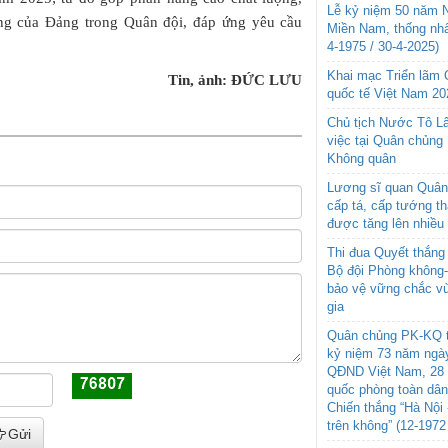
Lễ kỷ niệm 50 năm N
ởng của Đảng trong Quân đội, đáp ứng yêu cầu
Miền Nam, thống nhấ
4-1975 / 30-4-2025)
Khai mạc Triển lãm
Tin, ảnh: ĐỨC LƯU
quốc tế Việt Nam 20
Chủ tịch Nước Tô L
việc tại Quân chủng
Không quân
Lương sĩ quan Quân 
cấp tá, cấp tướng t
được tăng lên nhiều
Thi đua Quyết thắng 
Bộ đội Phòng không
bảo vệ vững chắc vù
gia
Quân chủng PK-KQ t
kỷ niệm 73 năm ngày
QĐND Việt Nam, 28 
quốc phòng toàn dâ
Chiến thắng “Hà Nội 
trên không” (12-1972
Gửi