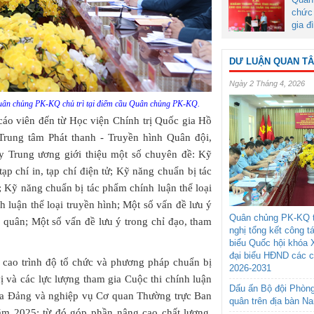
chức 
gia đ
DƯ LUẬN QUAN T
Ngày 2 Tháng 4, 2026
Quân chủng PK-KQ chủ trì tại điểm cầu Quân chủng PK-KQ.
 cáo viên đến từ Học viện Chính trị Quốc gia Hồ
Trung tâm Phát thanh - Truyền hình Quân đội,
Trung ương giới thiệu một số chuyên đề: Kỹ
ạp chí in, tạp chí điện tử; Kỹ năng chuẩn bị tác
ử; Kỹ năng chuẩn bị tác phẩm chính luận thể loại
 luận thể loại truyền hình; Một số vấn đề lưu ý
Quân chủng PK-KQ t
n quân; Một số vấn đề lưu ý trong chỉ đạo, tham
nghị tổng kết công t
biểu Quốc hội khóa 
đại biểu HĐND các 
cao trình độ tổ chức và phương pháp chuẩn bị
2026-2031
ị và các lực lượng tham gia Cuộc thi chính luận
Dấu ấn Bộ đội Phòn
của Đảng và nghiệp vụ Cơ quan Thường trực Ban
quân trên địa bàn N
ăm 2025; từ đó góp phần nâng cao chất lượng,