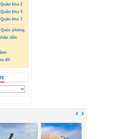
Quân khu 2
Quân khu 4
Quân khu 7
 Quốc phòng
nhân dân
 Nam
hủ đô
TE