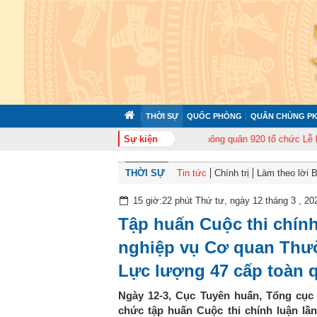
THỜI SỰ
QUỐC PHÒNG
QUÂN CHỦNG PK
 tập huấn cán bộ năm 2026
Sự kiện
Trung đoàn Không quân 920 tổ chức Lễ kỷ niệm
THỜI SỰ
Tin tức
Chính trị
Làm theo lời 
15 giờ:22 phút Thứ tư, ngày 12 tháng 3 , 20
Tập huấn Cuộc thi chính
nghiệp vụ Cơ quan Thườ
Lực lượng 47 cấp toàn 
Ngày 12-3, Cục Tuyên huấn, Tổng cục 
chức tập huấn Cuộc thi chính luận l