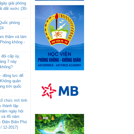
gày giải phóng
t đất nước (30-
 Quốc phòng
24
âm thăm và làm
 Phòng không -
đội cấp úy,
háng 7 này
 không?
- động lực để
-Không quân
ng trời quốc
ổ chức mít tinh
 thành lập
năm ngày hội
n và 45 năm
- Điện Biên Phủ
 / 12-2017)