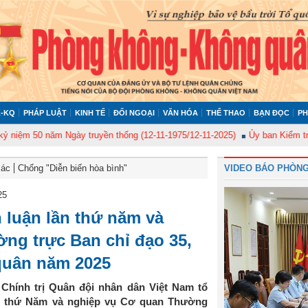
-KQ
PHÁP LUẬT
KINH TẾ
ĐỐI NGOẠI
VĂN HÓA
THỂ THAO
BẠN ĐỌC
PH
 50 năm Ngày truyền thống (12-11-1975/12-11-2025)
Ủy ban Kiểm tra Quân
Bác
Chống "Diễn biến hòa bình"
VIDEO BÁO PHÒNG
25
 luận lần thứ năm và
ng trực Ban chỉ đạo 35,
quân năm 2025
Chính trị Quân đội nhân dân Việt Nam tổ
ần thứ Năm và nghiệp vụ Cơ quan Thường