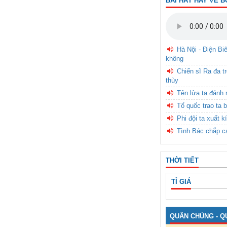
BÀI HÁT HAY VỀ B
Hà Nội - Điện Bi
không
Chiến sĩ Ra đa t
thùy
Tên lửa ta đánh 
Tổ quốc trao ta b
Phi đội ta xuất k
Tình Bác chắp c
THỜI TIẾT
TỈ GIÁ
QUÂN CHỦNG - Q