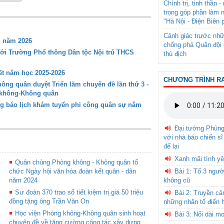
Chính trị, tinh thần 
trọng góp phần làm 
"Hà Nội - Điện Biên 
Cảnh giác trước nhữ
n năm 2026
chống phá Quân đội 
với Trường Phổ thông Dân tộc Nội trú THCS
thù địch
t năm học 2025-2026
CHƯƠNG TRÌNH R
ng quân duyệt Triển lãm chuyên đề lần thứ 3 -
g không-Không quân
g báo lịch khám tuyển phi công quân sự năm
Đại tướng Phùn
với nhà báo chiến sĩ
để lại
Xanh mãi tình yê
Quân chủng Phòng không - Không quân tổ
chức Ngày hội văn hóa đoàn kết quân - dân
Bài 1: Tổ 3 ngườ
năm 2024
không cũ
Sư đoàn 370 trao sổ tiết kiệm trị giá 50 triệu
Bài 2: Truyền c
đồng tặng ông Trần Văn On
những nhân tố điển 
Học viện Phòng không-Không quân sinh hoạt
Bài 3: Nối dài m
chuyên đề về tăng cường công tác xây dựng