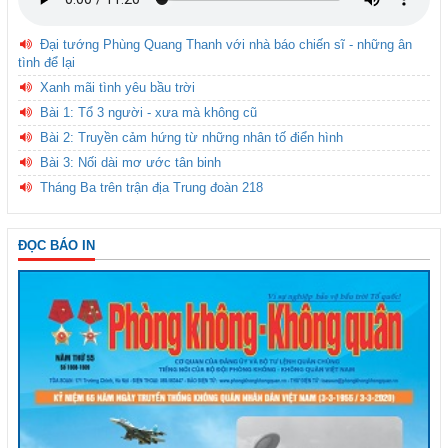
Đại tướng Phùng Quang Thanh với nhà báo chiến sĩ - những ân
tình để lại
Xanh mãi tình yêu bầu trời
Bài 1: Tổ 3 người - xưa mà không cũ
Bài 2: Truyền cảm hứng từ những nhân tố điển hình
Bài 3: Nối dài mơ ước tân binh
Tháng Ba trên trận địa Trung đoàn 218
ĐỌC BÁO IN