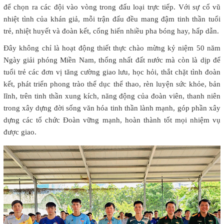
để chọn ra các đội vào vòng trong đấu loại trực tiếp. Với sự cổ vũ
nhiệt tình của khán giả, mỗi trận đấu đều mang đậm tinh thần tuổi
trẻ, nhiệt huyết và đoàn kết, cống hiến nhiều pha bóng hay, hấp dẫn.
Đây không chỉ là hoạt động thiết thực chào mừng kỷ niệm 50 năm
Ngày giải phóng Miền Nam, thống nhất đất nước mà còn là dịp để
tuổi trẻ các đơn vị tăng cường giao lưu, học hỏi, thắt chặt tình đoàn
kết, phát triển phong trào thể dục thể thao, rèn luyện sức khỏe, bản
lĩnh, trên tinh thần xung kích, năng động của đoàn viên, thanh niên
trong xây dựng đời sống văn hóa tinh thần lành mạnh, góp phần xây
dựng các tổ chức Đoàn vững mạnh, hoàn thành tốt mọi nhiệm vụ
được giao.