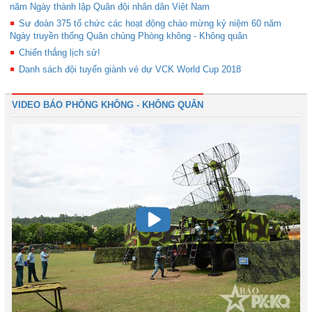
năm Ngày thành lập Quân đội nhân dân Việt Nam
Sư đoàn 375 tổ chức các hoạt động chào mừng kỷ niệm 60 năm
Ngày truyền thống Quân chủng Phòng không - Không quân
Chiến thắng lịch sử!
Danh sách đội tuyển giành vé dự VCK World Cup 2018
VIDEO BÁO PHÒNG KHÔNG - KHÔNG QUÂN