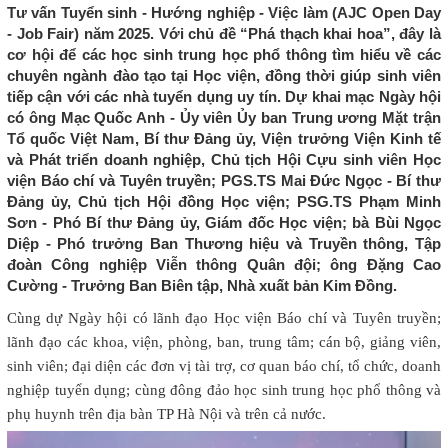
Tư vấn Tuyển sinh - Hướng nghiệp - Việc làm (AJC Open Day
- Job Fair) năm 2025. Với chủ đề “Phá thạch khai hoa”, đây là
cơ hội để các học sinh trung học phổ thông tìm hiểu về các
chuyên ngành đào tạo tại Học viện, đồng thời giúp sinh viên
tiếp cận với các nhà tuyển dụng uy tín. Dự khai mạc Ngày hội
có ông Mạc Quốc Anh - Ủy viên Ủy ban Trung ương Mặt trận
Tổ quốc Việt Nam, Bí thư Đảng ủy, Viện trưởng Viện Kinh tế
và Phát triển doanh nghiệp, Chủ tịch Hội Cựu sinh viên Học
viện Báo chí và Tuyên truyền; PGS.TS Mai Đức Ngọc - Bí thư
Đảng ủy, Chủ tịch Hội đồng Học viện; PSG.TS Phạm Minh
Sơn - Phó Bí thư Đảng ủy, Giám đốc Học viện; bà Bùi Ngọc
Diệp - Phó trưởng Ban Thương hiệu và Truyền thông, Tập
đoàn Công nghiệp Viễn thông Quân đội; ông Đặng Cao
Cường - Trưởng Ban Biên tập, Nhà xuất bản Kim Đồng.
Cùng dự Ngày hội có lãnh đạo Học viện Báo chí và Tuyên truyền;
lãnh đạo các khoa, viện, phòng, ban, trung tâm; cán bộ, giảng viên,
sinh viên; đại diện các đơn vị tài trợ, cơ quan báo chí, tổ chức, doanh
nghiệp tuyển dụng; cùng đông đảo học sinh trung học phổ thông và
phụ huynh trên địa bàn TP Hà Nội và trên cả nước.