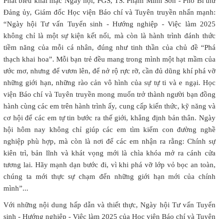
Phát biểu khai mạc Ngày hội, PGS, TS. Phạm Minh Sơn - Phó Bí thư
Đảng ủy, Giám đốc Học viện Báo chí và Tuyên truyền nhấn mạnh:
“Ngày hội Tư vấn Tuyển sinh - Hướng nghiệp - Việc làm 2025
không chỉ là một sự kiện kết nối, mà còn là hành trình đánh thức
tiềm năng của mỗi cá nhân, đúng như tinh thần của chủ đề “Phá
thạch khai hoa”. Mỗi bạn trẻ đều mang trong mình một hạt mầm của
ước mơ, nhưng để vươn lên, để nở rộ rực rỡ, cần đủ dũng khí phá vỡ
những giới hạn, những rào cản vô hình của sự tự ti và e ngại. Học
viện Báo chí và Tuyên truyền mong muốn trở thành người bạn đồng
hành cùng các em trên hành trình ấy, cung cấp kiến thức, kỹ năng và
cơ hội để các em tự tin bước ra thế giới, khẳng định bản thân. Ngày
hội hôm nay không chỉ giúp các em tìm kiếm con đường nghề
nghiệp phù hợp, mà còn là nơi để các em nhận ra rằng: Chính sự
kiên trì, bản lĩnh và khát vọng mới là chìa khóa mở ra cánh cửa
tương lai. Hãy mạnh dạn bước đi, vì khi phá vỡ lớp vỏ bọc an toàn,
chúng ta mới thực sự chạm đến những giới hạn mới của chính
mình”...
Với những nội dung hấp dẫn và thiết thực, Ngày hội Tư vấn Tuyển
sinh - Hướng nghiệp - Việc làm 2025 của Học viện Báo chí và Tuyên