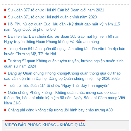
Sư đoàn 377 tổ chức Hội thi Cán bộ Đoàn giỏi năm 2021
Sư đoàn 371 tổ chức Hội nghị quân chính năm 2020
Hội Phụ nữ cơ quan Cục Hậu cần - Kỹ thuật gặp mặt kỷ niệm 115
năm Ngày Quốc tế phụ nữ 8-3
Ban liên lạc Bạn chiến đấu Sư đoàn 365 Gặp mặt kỷ niệm 60 năm
Ngày truyền thống Đoàn Phòng không Hà Bắc anh hùng
Trung đoàn 64 hành quân dã ngoại làm công tác dân vận trên địa bàn
huyện Chương Mỹ, TP Hà Nội
Trường Sĩ quan Không quân tuyên truyền, hướng nghiệp tuyển sinh
quân sự năm 2024
Đảng ủy Quân chủng Phòng không-Không quân thông qua dự thảo
các văn kiện trình Đại hội Đảng bộ Quân chủng nhiệm kỳ 2020-2025
Tuổi trẻ Tiểu đoàn 114 tổ chức “Ngày Thứ Bảy tình nguyện”
Quân chủng Phòng không - Không quân chúc mừng các cơ quan
thông tấn, báo chí nhân kỷ niệm 98 năm Ngày Báo chí Cách mạng Việt
Nam 21-6
Chàng phi công không cấp trong đội hình bay chào mừng A80
VIDEO BÁO PHÒNG KHÔNG - KHÔNG QUÂN