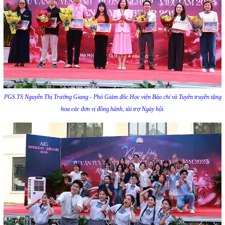
PGS.TS Nguyễn Thị Trường Giang - Phó Giám đốc Học viện Báo chí và Tuyên truyền tặng
hoa các đơn vị đồng hành, tài trợ Ngày hội.