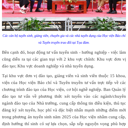
Các cán bộ tuyển sinh, giảng viên, chuyên gia và các nhà tuyển dụng của Học viện Báo chí
và Tuyên truyền trao đổi tại Tọa đàm.
Bên cạnh đó, hoạt động tư vấn tuyển sinh - hướng nghiệp - việc làm
cũng diễn ra tại các gian trại với 2 khu vực chính: Khu vực đơn vị
đào tạo; Khu vực doanh nghiệp và nhà tuyển dụng.
Tại khu vực đơn vị đào tạo, giảng viên và sinh viên thuộc 15 khoa,
viện của Học viện Báo chí và Tuyên truyền tư vấn trực tiếp về các
chương trình đào tạo của Học viện, cơ hội nghề nghiệp. Ban Quản lý
đào tạo tư vấn về phương thức xét tuyển vào các ngành/chuyên
ngành đào tạo của Nhà trường, cung cấp thông tin điều kiện, thủ tục
đăng ký xét tuyển, học phí và đặc biệt nhấn mạnh những điểm mới
trong phương án tuyển sinh năm 2025 của Học viện nhằm cung cấp,
định hướng thí sinh có sự lựa chọn, sắp xếp nguyện vọng phù hợp