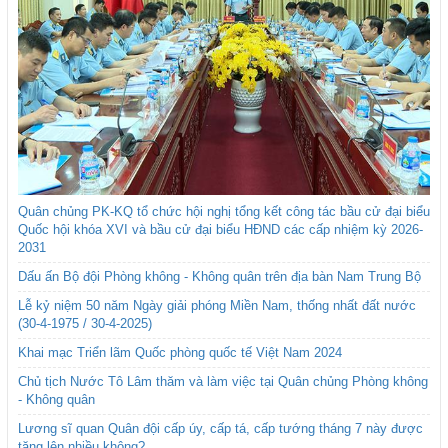
Quân chủng PK-KQ tổ chức hội nghị tổng kết công tác bầu cử đại biểu
Quốc hội khóa XVI và bầu cử đại biểu HĐND các cấp nhiệm kỳ 2026-
2031
Dấu ấn Bộ đội Phòng không - Không quân trên địa bàn Nam Trung Bộ
Lễ kỷ niệm 50 năm Ngày giải phóng Miền Nam, thống nhất đất nước
(30-4-1975 / 30-4-2025)
Khai mạc Triển lãm Quốc phòng quốc tế Việt Nam 2024
Chủ tịch Nước Tô Lâm thăm và làm việc tại Quân chủng Phòng không
- Không quân
Lương sĩ quan Quân đội cấp úy, cấp tá, cấp tướng tháng 7 này được
tăng lên nhiều không?