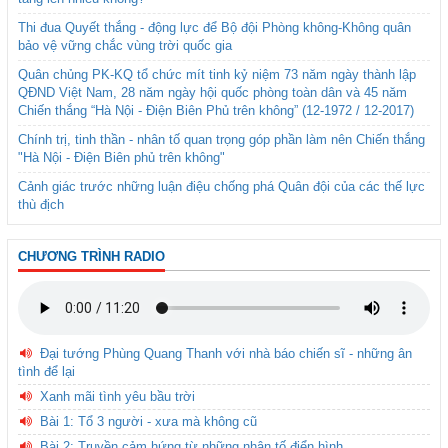
Thi đua Quyết thắng - động lực để Bộ đội Phòng không-Không quân
bảo vệ vững chắc vùng trời quốc gia
Quân chủng PK-KQ tổ chức mít tinh kỷ niệm 73 năm ngày thành lập
QĐND Việt Nam, 28 năm ngày hội quốc phòng toàn dân và 45 năm
Chiến thắng “Hà Nội - Điện Biên Phủ trên không” (12-1972 / 12-2017)
Chính trị, tinh thần - nhân tố quan trọng góp phần làm nên Chiến thắng
"Hà Nội - Điện Biên phủ trên không"
Cảnh giác trước những luận điệu chống phá Quân đội của các thế lực
thù địch
CHƯƠNG TRÌNH RADIO
Đại tướng Phùng Quang Thanh với nhà báo chiến sĩ - những ân
tình để lại
Xanh mãi tình yêu bầu trời
Bài 1: Tổ 3 người - xưa mà không cũ
Bài 2: Truyền cảm hứng từ những nhân tố điển hình