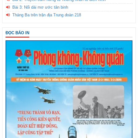
Bài 3: Nối dài mơ ước tân binh
Tháng Ba trên trận địa Trung đoàn 218
ĐỌC BÁO IN