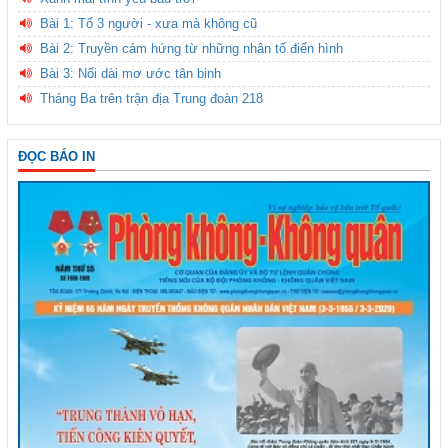
Bài 1: Tổ 3 người - xưa mà không cũ
Bài 2: Truyền cảm hứng từ những nhân tố điển hình
Bài 3: Nối dài mơ ước tân binh
Tháng Ba trên trận địa Trung đoàn 218
ĐỌC BÁO IN