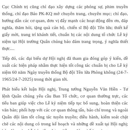
Cục Chính trị cũng chỉ đạo xây dựng các phóng sự, phim truyền
thống, chỉ đạo Báo PK-KQ mở chuyên trang, chuyên mục; chỉ đạo,
hướng dẫn các cơ quan, đơn vị đẩy mạnh các hoạt động đền ơn, đáp
nghĩa, thăm hỏi, tặng quà cán bộ, chiến sĩ Bộ đội Tên lửa; thiết kế
giấy mời, trang trí khánh tiết, chuẩn bị các nội dung tổ chức Lễ kỷ
niệm tại Hội trường Quân chủng bảo đảm trang trọng, ý nghĩa thiết
thực....
Tiếp đó, các đại biểu dự Hội nghị đã tham gia đóng góp ý kiến, đề
xuất các biện pháp nhằm thực hiện tốt công tác chuẩn bị cho Lễ kỷ
niệm 60 năm Ngày truyền thống Bộ đội Tên lửa Phòng không (24-7-
1965/24-7-2025) trong thời gian tới.
Phát biểu kết luận Hội nghị, Trung tướng Nguyễn Văn Hiền - Tư
lệnh Quân chủng yêu cầu Ban Tổ chức, cơ quan thường trực, các
tiểu ban giúp việc cho Lễ kỷ niệm tiếp tục bổ sung, hoàn thiện các
văn bản; phối hợp với các cơ quan thông tấn, báo chí trong và ngoài
Quân đội làm tốt công tác tuyên truyền; điều hành, kiểm soát chặt
chẽ các nội dung có trong kế hoạch và những đề xuất tại Hội nghị;