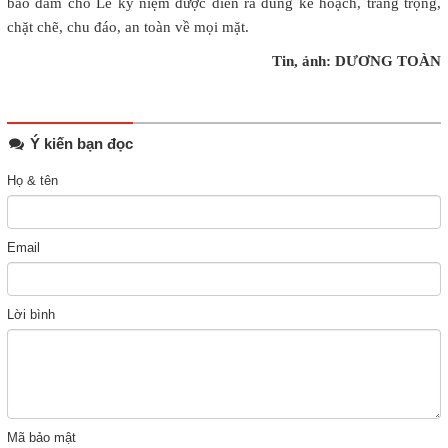
bảo đảm cho Lễ kỷ niệm được diễn ra đúng kế hoạch, trang trọng,
chặt chẽ, chu đáo, an toàn về mọi mặt.
Tin, ảnh: DƯƠNG TOÀN
Ý kiến bạn đọc
Họ & tên
Email
Lời bình
Mã bảo mật