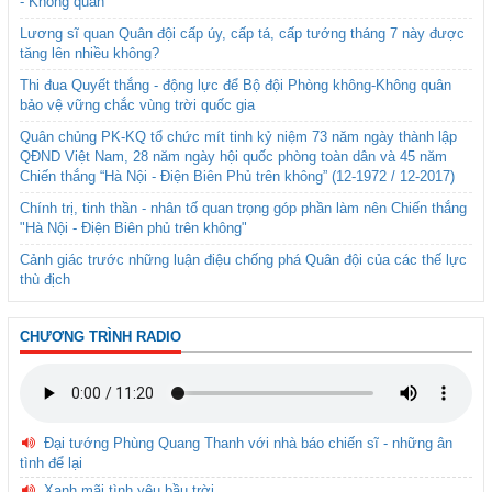
- Không quân
Lương sĩ quan Quân đội cấp úy, cấp tá, cấp tướng tháng 7 này được
tăng lên nhiều không?
Thi đua Quyết thắng - động lực để Bộ đội Phòng không-Không quân
bảo vệ vững chắc vùng trời quốc gia
Quân chủng PK-KQ tổ chức mít tinh kỷ niệm 73 năm ngày thành lập
QĐND Việt Nam, 28 năm ngày hội quốc phòng toàn dân và 45 năm
Chiến thắng “Hà Nội - Điện Biên Phủ trên không” (12-1972 / 12-2017)
Chính trị, tinh thần - nhân tố quan trọng góp phần làm nên Chiến thắng
"Hà Nội - Điện Biên phủ trên không"
Cảnh giác trước những luận điệu chống phá Quân đội của các thế lực
thù địch
CHƯƠNG TRÌNH RADIO
Đại tướng Phùng Quang Thanh với nhà báo chiến sĩ - những ân
tình để lại
Xanh mãi tình yêu bầu trời