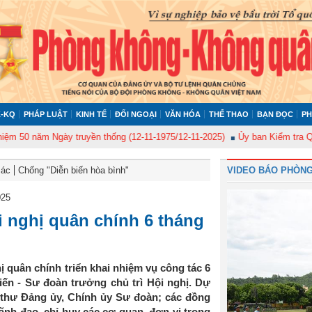
-KQ
PHÁP LUẬT
KINH TẾ
ĐỐI NGOẠI
VĂN HÓA
THỂ THAO
BẠN ĐỌC
PH
Ngày truyền thống (12-11-1975/12-11-2025)
Ủy ban Kiểm tra Quân ủy Trun
Bác
Chống "Diễn biến hòa bình"
VIDEO BÁO PHÒNG
025
 nghị quân chính 6 tháng
 quân chính triển khai nhiệm vụ công tác 6
iến - Sư đoàn trưởng chủ trì Hội nghị. Dự
í thư Đảng ủy, Chính ủy Sư đoàn; các đồng
ãnh đạo, chỉ huy các cơ quan, đơn vị trong