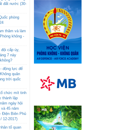
t đất nước (30-
 Quốc phòng
24
âm thăm và làm
 Phòng không -
đội cấp úy,
háng 7 này
 không?
- động lực để
-Không quân
ng trời quốc
ổ chức mít tinh
 thành lập
năm ngày hội
n và 45 năm
- Điện Biên Phủ
 / 12-2017)
- nhân tố quan