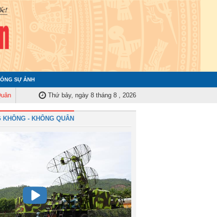
ÓNG SỰ ẢNH
g ương tập huấn nghiệp vụ công tác kiểm tra, giám sát năm 2025
Thứ bảy, ngày 8 tháng 8 , 2026
Quân ch
 KHÔNG - KHÔNG QUÂN