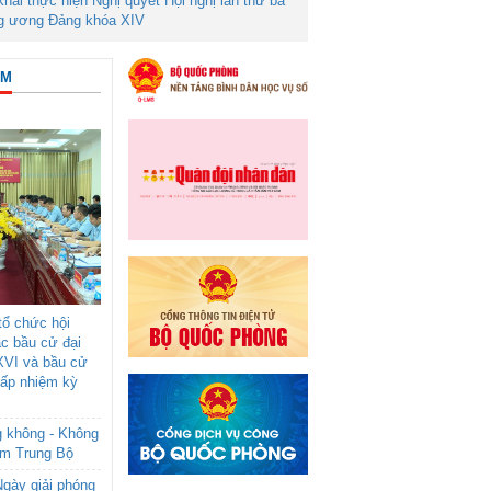
 khai thực hiện Nghị quyết Hội nghị lần thứ ba
g ương Đảng khóa XIV
ÂM
ổ chức hội
ác bầu cử đại
XVI và bầu cử
cấp nhiệm kỳ
g không - Không
am Trung Bộ
gày giải phóng