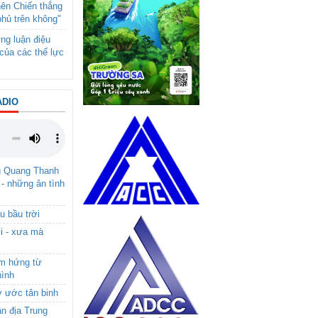
nên Chiến thắng
phủ trên không"
ng luận điệu
của các thế lực
ADIO
g Quang Thanh
 - những ân tình
u bầu trời
i - xưa mà
ảm hứng từ
hình
ơ ước tân binh
ận địa Trung