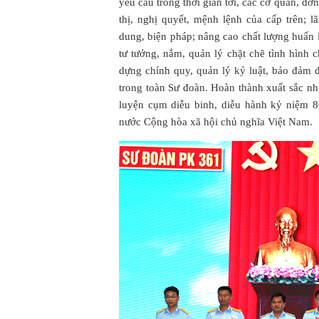
yêu cầu trong thời gian tới, các cơ quan, đơn 
thị, nghị quyết, mệnh lệnh của cấp trên; 
dung, biện pháp; nâng cao chất lượng huấn l
tư tưởng, nắm, quản lý chặt chẽ tình hình 
dựng chính quy, quản lý kỷ luật, bảo đảm đờ
trong toàn Sư đoàn. Hoàn thành xuất sắc n
luyện cụm diễu binh, diễu hành kỷ niệm
nước Cộng hòa xã hội chủ nghĩa Việt Nam.