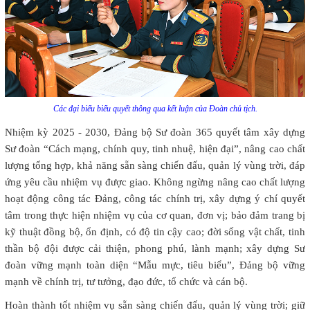
Các đại biểu biểu quyết thông qua kết luận của Đoàn chủ tịch.
Nhiệm kỳ 2025 - 2030, Đảng bộ Sư đoàn 365 quyết tâm xây dựng
Sư đoàn “Cách mạng, chính quy, tinh nhuệ, hiện đại”, nâng cao chất
lượng tổng hợp, khả năng sẵn sàng chiến đấu, quản lý vùng trời, đáp
ứng yêu cầu nhiệm vụ được giao. Không ngừng nâng cao chất lượng
hoạt động công tác Đảng, công tác chính trị, xây dựng ý chí quyết
tâm trong thực hiện nhiệm vụ của cơ quan, đơn vị; bảo đảm trang bị
kỹ thuật đồng bộ, ổn định, có độ tin cậy cao; đời sống vật chất, tinh
thần bộ đội được cải thiện, phong phú, lành mạnh; xây dựng Sư
đoàn vững mạnh toàn diện “Mẫu mực, tiêu biểu”, Đảng bộ vững
mạnh về chính trị, tư tưởng, đạo đức, tổ chức và cán bộ.
Hoàn thành tốt nhiệm vụ sẵn sàng chiến đấu, quản lý vùng trời; giữ