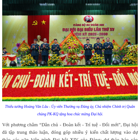
Thiếu tướng Hoàng Văn Lâu - Ủy viên Thường vụ Đảng ủy, Chủ nhiệm Chính trị Quân
chủng PK-KQ tặng hoa chúc mừng Đại hội.
Với phương châm “Dân chủ - Đoàn kết - Trí tuệ - Đổi mới”, Đại hội
đã tập trung thảo luận, đóng góp nhiều ý kiến chất lượng vào dự
thảo các văn kiện trình Đại hội XIV của Đảng; dự thảo báo cáo