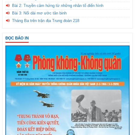
Bài 2: Truyền cảm hứng từ những nhân tố điển hình
Bài 3: Nối dài mơ ước tân binh
Tháng Ba trên trận địa Trung đoàn 218
ĐỌC BÁO IN