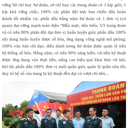
vững Sở chỉ huy Sư đoàn, sở chỉ huy các trung đoàn có 1 kíp giỏi, 1
kíp khá vững chắc; 100% các phân đội trực ban chiến đấu hoàn
thành tốt nhiệm vụ; phấn đấu hằng năm Sư đoàn và 1 đơn vị (cơ
quan) đạt vững mạnh toàn diện “Mẫu mực, tiêu biểu; 3/3 trung đoàn
và có trên 80% phân đội đạt đơn vị huấn luyện giỏi; phấn đấu 100%
nội dung huấn luyện được số hóa, ứng dụng công nghệ mô phỏng;
100% văn bản chỉ đạo, điều hành trong Sư đoàn được quản lý trên
hệ thống số hóa. Hằng năm, có trên 90% sáng kiến, cải tiến kỹ thuật
được ứng dụng vào thực tiễn, nâng cao hiệu quả khai thác vũ khí,
khí tài; phấn đấu 100% đơn vị nuôi quân giỏi, quản lý quân nhu tốt;
duy trì hệ số của trang bị kỹ thuật đều đạt và vượt chỉ tiêu…