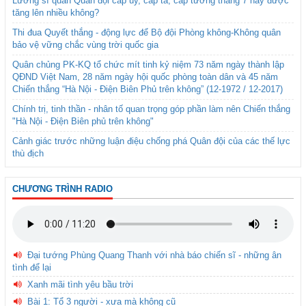
Lương sĩ quan Quân đội cấp úy, cấp tá, cấp tướng tháng 7 này được
tăng lên nhiều không?
Thi đua Quyết thắng - động lực để Bộ đội Phòng không-Không quân
bảo vệ vững chắc vùng trời quốc gia
Quân chủng PK-KQ tổ chức mít tinh kỷ niệm 73 năm ngày thành lập
QĐND Việt Nam, 28 năm ngày hội quốc phòng toàn dân và 45 năm
Chiến thắng “Hà Nội - Điện Biên Phủ trên không” (12-1972 / 12-2017)
Chính trị, tinh thần - nhân tố quan trọng góp phần làm nên Chiến thắng
"Hà Nội - Điện Biên phủ trên không"
Cảnh giác trước những luận điệu chống phá Quân đội của các thế lực
thù địch
CHƯƠNG TRÌNH RADIO
Đại tướng Phùng Quang Thanh với nhà báo chiến sĩ - những ân
tình để lại
Xanh mãi tình yêu bầu trời
Bài 1: Tổ 3 người - xưa mà không cũ