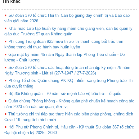
Tin khác
Sư đoàn 370 tổ chức Hội thi Cán bộ giảng dạy chính trị và Báo cáo
viên giỏi năm 2026
Khai mạc Lớp tập huấn kỹ năng mềm cho giảng viên, cán bộ quản lý
giáo dục Trường Sĩ quan Không quân
Phi công Trung đoàn 923 mưu trí xử trí thành công bất trắc trên
không trong khi thực hành bay huấn luyện
Gặp mặt kỷ niệm 45 năm Ngày thành lập Phòng Tiêu chuẩn - Đo
lường - Chất lượng
Sư đoàn 370 tổ chức các hoạt động tri ân nhân dịp kỷ niệm 79 năm
Ngày Thương binh - Liệt sĩ (27-7-1947 / 27-7-2026)
Phòng Tổ chức Quân chủng PK-KQ - điểm sáng trong Phong trào Thi
đua quyết thắng
Bộ đội Không quân - 70 năm sứ mệnh bảo vệ bầu trời Tổ quốc
Quân chủng Phòng không - Không quân phê chuẩn kế hoạch công tác
năm 2023 của các cơ quan, đơn vị
Thủ tướng chỉ thị tiếp tục thực hiện các biện pháp phòng, chống dịch
Covid-19 trong tình hình mới
Hội Phụ nữ Phòng Chính trị, Hậu cần - Kỹ thuật Sư đoàn 367 tổ chức
Đại hội nhiệm kỳ 2025 - 2030