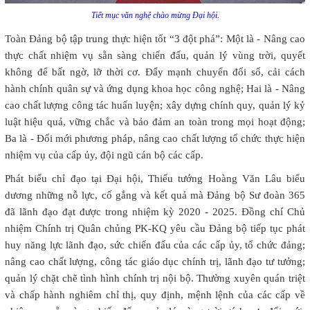
Tiết mục văn nghệ chào mừng Đại hội.
Toàn Đảng bộ tập trung thực hiện tốt “3 đột phá”: Một là - Nâng cao
thực chất nhiệm vụ sẵn sàng chiến đấu, quản lý vùng trời, quyết
không để bất ngờ, lỡ thời cơ. Đẩy mạnh chuyển đổi số, cải cách
hành chính quân sự và ứng dụng khoa học công nghệ; Hai là - Nâng
cao chất lượng công tác huấn luyện; xây dựng chính quy, quản lý kỷ
luật hiệu quả, vững chắc và bảo đảm an toàn trong mọi hoạt động;
Ba là - Đổi mới phương pháp, nâng cao chất lượng tổ chức thực hiện
nhiệm vụ của cấp ủy, đội ngũ cán bộ các cấp.
Phát biểu chỉ đạo tại Đại hội, Thiếu tướng Hoàng Văn Lâu biểu
dương những nỗ lực, cố gắng và kết quả mà Đảng bộ Sư đoàn 365
đã lãnh đạo đạt được trong nhiệm kỳ 2020 - 2025. Đồng chí Chủ
nhiệm Chính trị Quân chủng PK-KQ yêu cầu Đảng bộ tiếp tục phát
huy năng lực lãnh đạo, sức chiến đấu của các cấp ủy, tổ chức đảng;
nâng cao chất lượng, công tác giáo dục chính trị, lãnh đạo tư tưởng;
quản lý chặt chẽ tình hình chính trị nội bộ. Thường xuyên quán triệt
và chấp hành nghiêm chỉ thị, quy định, mệnh lệnh của các cấp về