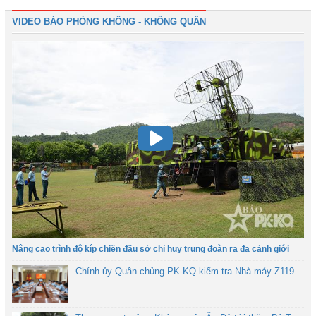
VIDEO BÁO PHÒNG KHÔNG - KHÔNG QUÂN
Nâng cao trình độ kíp chiến đấu sở chỉ huy trung đoàn ra đa cảnh giới
Chính ủy Quân chủng PK-KQ kiểm tra Nhà máy Z119