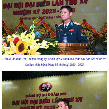
Đại tá Vũ Xuân Yên - Bí thư Đảng ủy, Chính ủy Sư đoàn 365 trình bày báo cáo chính trị
của Ban chấp hành Đảng bộ nhiệm kỳ 2020 - 2025.