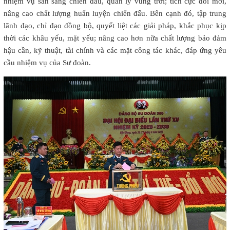
nhiệm vụ sẵn sàng chiến đấu, quản lý vùng trời; tích cực đổi mới,
nâng cao chất lượng huấn luyện chiến đấu. Bên cạnh đó, tập trung
lãnh đạo, chỉ đạo đồng bộ, quyết liệt các giải pháp, khắc phục kịp
thời các khâu yếu, mặt yếu; nâng cao hơn nữa chất lượng bảo đảm
hậu cần, kỹ thuật, tài chính và các mặt công tác khác, đáp ứng yêu
cầu nhiệm vụ của Sư đoàn.