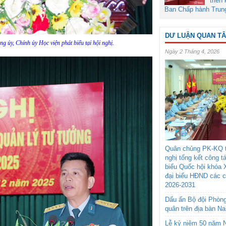
triển
Ban Chấp hành Trun
DƯ LUẬN QUAN T
g ủy, Chính ủy Học viện phát biểu tại hội nghị.
Ngày 2 Tháng 4, 2026
Quân chủng PK-KQ t
nghị tổng kết công t
biểu Quốc hội khóa 
đại biểu HĐND các 
2026-2031
Dấu ấn Bộ đội Phòn
quân trên địa bàn N
Lễ kỷ niệm 50 năm N