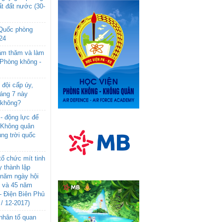
t đất nước (30-
 Quốc phòng
24
âm thăm và làm
 Phòng không -
đội cấp úy,
háng 7 này
 không?
- động lực để
-Không quân
ng trời quốc
ổ chức mít tinh
 thành lập
năm ngày hội
n và 45 năm
- Điện Biên Phủ
 / 12-2017)
- nhân tố quan