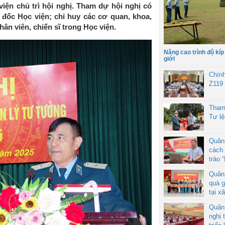
iện chủ trì hội nghị. Tham dự hội nghị có
đốc Học viện; chỉ huy các cơ quan, khoa,
hân viên, chiến sĩ trong Học viện.
Nâng cao trình độ kíp
giới
Chín
Z119
Tham
Tư l
Quân
cách 
trào 
Quân
quà g
tại x
Quân
nghị 