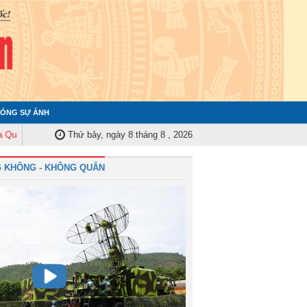
ÓNG SỰ ẢNH
 Trung ương tập huấn nghiệp vụ công tác kiểm tra, giám sát năm 2025
Thứ bảy, ngày 8 tháng 8 , 2026
Qu
 KHÔNG - KHÔNG QUÂN