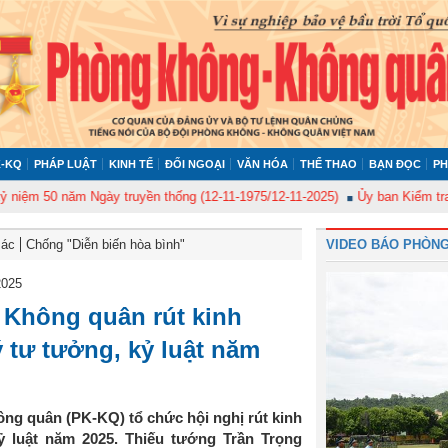
-KQ
PHÁP LUẬT
KINH TẾ
ĐỐI NGOẠI
VĂN HÓA
THỂ THAO
BẠN ĐỌC
PH
 năm Ngày truyền thống (12-11-1975/12-11-2025)
Ủy ban Kiểm tra Quân ủy
Bác
Chống "Diễn biến hòa bình"
VIDEO BÁO PHÒNG
2025
 Không quân rút kinh
 tư tưởng, kỷ luật năm
ng quân (PK-KQ) tổ chức hội nghị rút kinh
ỷ luật năm 2025. Thiếu tướng Trần Trọng