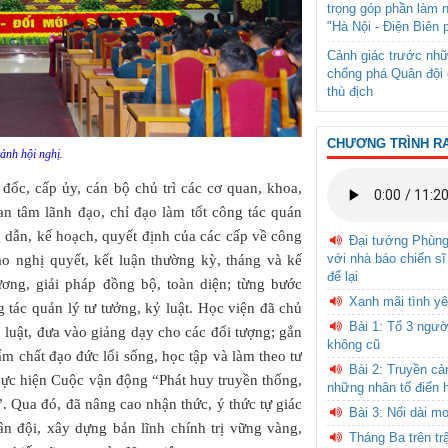
trọng góp phần làm 
"Hà Nội - Điện Biên 
Cảnh giác trước nhữ
chống phá Quân đội 
thù địch
CHƯƠNG TRÌNH R
ảnh hội nghị.
c, cấp ủy, cán bộ chủ trì các cơ quan, khoa,
n tâm lãnh đạo, chỉ đạo làm tốt công tác quán
ng dẫn, kế hoạch, quyết định của các cấp về công
Đại tướng Phùn
với nhà báo chiến sĩ
vào nghị quyết, kết luận thường kỳ, tháng và kế
để lại
ương, giải pháp đồng bộ, toàn diện; từng bước
Xanh mãi tình yê
 tác quản lý tư tưởng, kỷ luật. Học viện đã chủ
Bài 1: Tổ 3 ngườ
 luật, đưa vào giảng dạy cho các đối tượng; gắn
không cũ
ẩm chất đạo đức lối sống, học tập và làm theo tư
Bài 2: Truyền c
hực hiện Cuộc vận động “Phát huy truyền thống,
những nhân tố điển 
. Qua đó, đã nâng cao nhận thức, ý thức tự giác
Bài 3: Nối dài m
n đội, xây dựng bản lĩnh chính trị vững vàng,
Tháng Ba trên tr