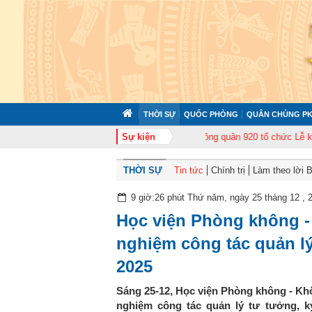
THỜI SỰ
QUỐC PHÒNG
QUÂN CHỦNG PK
p huấn cán bộ năm 2026
Trung đoàn Không quân 920 tổ chức Lễ kỷ niệm 50
Sự kiện
THỜI SỰ
Tin tức
Chính trị
Làm theo lời 
9 giờ:26 phút Thứ năm, ngày 25 tháng 12 , 
Học viện Phòng không -
nghiệm công tác quản lý
2025
Sáng 25-12, Học viện Phòng không - Khô
nghiệm công tác quản lý tư tưởng, k