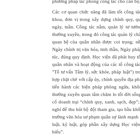
phương pháp tác phong công tác cho cán bộ, 
Các cơ quan chức năng đã làm tốt công tá
khoa, đơn vị trong xây dựng chính quy, qu
ngày, tuần. Công tác nắm, quản lý tư tưở
thường xuyên, trong đó công tác quản lý ch
quan hệ của quân nhân được coi trọng; nề
Ngày chính trị văn hóa, tinh thần, Ngày phá
túc, đúng quy định. Học viện đã phát huy t
quân nhân và hoạt động của các tổ công tác
"Tổ tư vấn Tâm lý, sức khỏe, pháp luật”) tr
hợp chặt chẽ với cấp ủy, chính quyền địa p
tiến hành các biện pháp phòng ngừa, khô
thường xuyên quan tâm chăm lo tốt đời sống
cố doanh trại “chính quy, xanh, sạch, đẹp”;
nghỉ để thu hút bộ đội tham gia, tạo bầu k
trường văn hóa sư phạm quân sự lành mạnh 
luật, kỷ luật, góp phần xây dựng Học vi
biểu”.