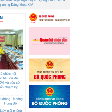
 khai thực hiện Nghị quyết Hội nghị lần thứ ba
g ương Đảng khóa XIV
ÂM
ổ chức hội
ác bầu cử đại
XVI và bầu cử
cấp nhiệm kỳ
g không - Không
am Trung Bộ
gày giải phóng