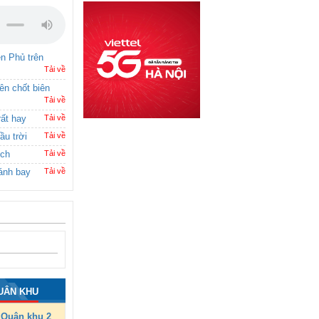
ên Phủ trên
Tải về
rên chốt biên
Tải về
rất hay
Tải về
ầu trời
Tải về
ích
Tải về
ánh bay
Tải về
UÂN KHU
Quân khu 2