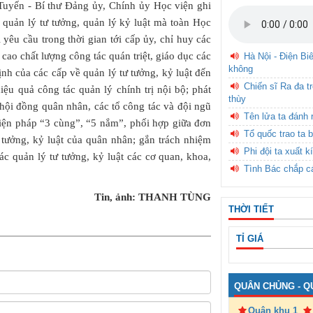
 Tuyến - Bí thư Đảng ủy, Chính ủy Học viện ghi
 quản lý tư tưởng, quản lý kỷ luật mà toàn Học
yêu cầu trong thời gian tới cấp ủy, chỉ huy các
 cao chất lượng công tác quán triệt, giáo dục các
Hà Nội - Điện Bi
không
định của các cấp về quản lý tư tưởng, kỷ luật đến
Chiến sĩ Ra đa t
ệu quả công tác quản lý chính trị nội bộ; phát
thùy
 hội đồng quân nhân, các tổ công tác và đội ngũ
Tên lửa ta đánh 
biện pháp “3 cùng”, “5 nắm”, phối hợp giữa đơn
Tổ quốc trao ta b
ư tưởng, kỷ luật của quân nhân; gắn trách nhiệm
Phi đội ta xuất k
ác quản lý tư tưởng, kỷ luật các cơ quan, khoa,
Tình Bác chắp c
Tin, ảnh: THANH TÙNG
THỜI TIẾT
TỈ GIÁ
QUÂN CHỦNG - Q
Quân khu 1