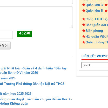
Quân khu 3
Quân khu 5
Cổng TTĐT Bộ
Báo Quân đội 
Biên phòng
Hải quân Việt
Quốc phòng T
Gửi
LIÊN KẾT WEBSI
iải Nhất toàn đoàn và 4 danh hiệu “Bàn tay
 quân lần thứ VI năm 2026
n năm 2026
với Trường Phổ thông Dân tộc Nội trú THCS
t năm học 2025-2026
ng quân duyệt Triển lãm chuyên đề lần thứ 3 -
g không-Không quân