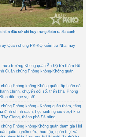
 chiến đấu sở chỉ huy trung đoàn ra đa cảnh
h ủy Quân chủng PK-KQ kiểm tra Nhà máy
 mưu trưởng Không quân Ấn Độ tới thăm Bộ
ệnh Quân chủng Phòng không-Không quân
 chủng Phòng không-Không quân tập huấn cải
hành chính, chuyển đổi số, triển khai Phong
“Bình dân học vụ số”
 chủng Phòng không - Không quân thăm, tặng
ia đình chính sách, học sinh nghèo vượt khó
ã Tây Giang, thành phố Đà nẵng
 chủng Phòng không-Không quân tham gia Hội
toàn quốc nghiên cứu, học tập, quán triệt và