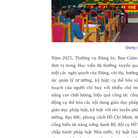
Quang c
Năm 2025, Thường vụ Đảng ủy, Ban Giám đố
đơn vị trong Học viện đã thường xuyên qua
triệt các nghị quyết của Đảng, chỉ thị, hướ
tác quản lý tư tưởng, kỷ luật; cụ thể hóa 
hoạch của người chỉ huy với nhiều chủ tr
nâng cao chất lượng, hiệu quả công tác công
động cụ thể hóa các nội dung giáo dục pháp
giáo dục pháp luật, kỷ luật với rèn luyện ph
tưởng, đạo đức, phong cách Hồ Chí Minh, t
cống hiến tài năng xứng danh Bộ đội cụ Hồ”
chấp hành pháp luật Nhà nước, kỷ luật Quâ