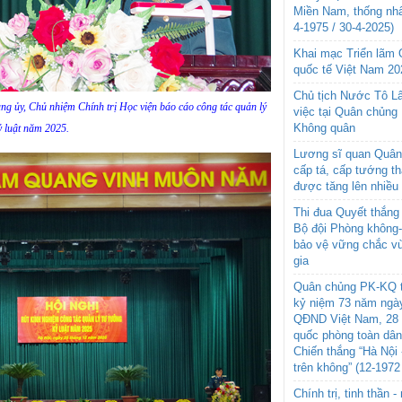
Miền Nam, thống nhấ
4-1975 / 30-4-2025)
Khai mạc Triển lãm
quốc tế Việt Nam 20
Chủ tịch Nước Tô L
 ủy, Chủ nhiệm Chính trị Học viện báo cáo công tác quản lý
việc tại Quân chủng
Không quân
ỷ luật năm 2025.
Lương sĩ quan Quân 
cấp tá, cấp tướng t
được tăng lên nhiều
Thi đua Quyết thắng 
Bộ đội Phòng không
bảo vệ vững chắc vù
gia
Quân chủng PK-KQ t
kỷ niệm 73 năm ngày
QĐND Việt Nam, 28 
quốc phòng toàn dâ
Chiến thắng “Hà Nội 
trên không” (12-1972
Chính trị, tinh thần 