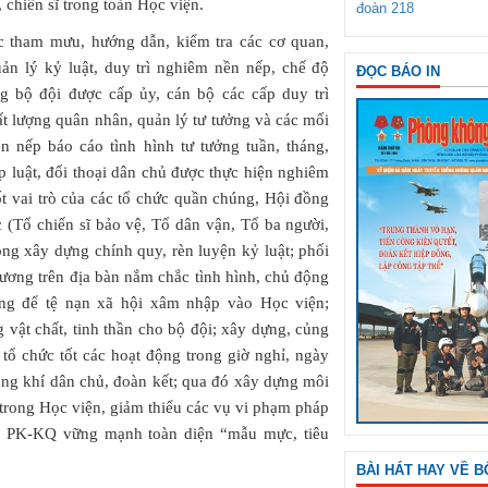
chiến sĩ trong toàn Học viện.
đoàn 218
c tham mưu, hướng dẫn, kiểm tra các cơ quan,
ản lý kỷ luật, duy trì nghiêm nền nếp, chế độ
ĐỌC BÁO IN
ng bộ đội được cấp ủy, cán bộ các cấp duy trì
ất lượng quân nhân, quản lý tư tưởng và các mối
n nếp báo cáo tình hình tư tưởng tuần, tháng,
p luật, đối thoại dân chủ được thực hiện nghiêm
ốt vai trò của các tổ chức quần chúng, Hội đồng
 (Tổ chiến sĩ bảo vệ, Tổ dân vận, Tổ ba người,
ong xây dựng chính quy, rèn luyện kỷ luật; phối
hương trên địa bàn nắm chắc tình hình, chủ động
ng để tệ nạn xã hội xâm nhập vào Học viện;
 vật chất, tinh thần cho bộ đội; xây dựng, củng
 tổ chức tốt các hoạt động trong giờ nghỉ, ngày
hông khí dân chủ, đoàn kết; qua đó xây dựng môi
trong Học viện, giảm thiểu các vụ vi phạm pháp
ện PK-KQ vững mạnh toàn diện “mẫu mực, tiêu
BÀI HÁT HAY VỀ B