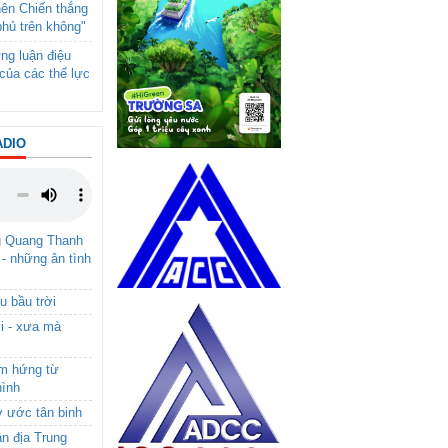
nên Chiến thắng
phủ trên không"
ng luận điệu
của các thế lực
ADIO
g Quang Thanh
 - những ân tình
u bầu trời
i - xưa mà
ảm hứng từ
hình
ơ ước tân binh
ận địa Trung