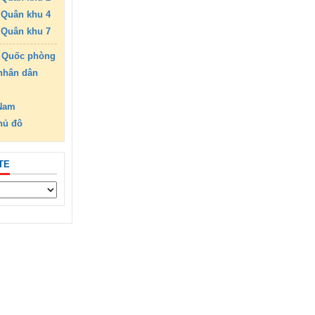
Quân khu 4
Quân khu 7
 Quốc phòng
nhân dân
 Nam
hủ đô
TE