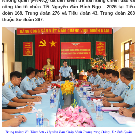
Không quân (PK-KQ) đã đến kiểm tra sẵn sàng chiến đấu và
công tác tổ chức Tết Nguyên đán Bính Ngọ - 2026 tại Tiểu
đoàn 168, Trung đoàn 276 và Tiểu đoàn 43, Trung đoàn 263
thuộc Sư đoàn 367.
Trung tướng Vũ Hồng Sơn - Ủy viên Ban Chấp hành Trung ương Đảng, Tư lệnh Quân