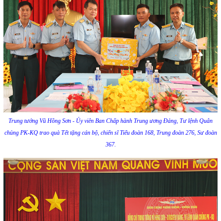
Trung tướng Vũ Hồng Sơn - Ủy viên Ban Chấp hành Trung ương Đảng, Tư lệnh Quân
chủng PK-KQ trao quà Tết tặng cán bộ, chiến sĩ Tiểu đoàn 168, Trung đoàn 276, Sư đoàn
367.