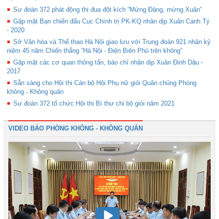
Sư đoàn 372 phát động thi đua đột kích “Mừng Đảng, mừng Xuân”
Gặp mặt Bạn chiến đấu Cục Chính trị PK-KQ nhân dịp Xuân Canh Tý
- 2020
Sở Văn hóa và Thể thao Hà Nội giao lưu với Trung đoàn 921 nhân kỷ
niệm 45 năm Chiến thắng “Hà Nội - Điện Biên Phủ trên không”
Gặp mặt các cơ quan thông tấn, báo chí nhân dịp Xuân Đinh Dậu -
2017
Sẵn sàng cho Hội thi Cán bộ Hội Phụ nữ giỏi Quân chủng Phòng
không - Không quân
Sư đoàn 372 tổ chức Hội thi Bí thư chi bộ giỏi năm 2021
VIDEO BÁO PHÒNG KHÔNG - KHÔNG QUÂN