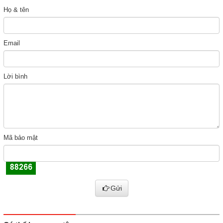
Họ & tên
Email
Lời bình
Mã bảo mật
Gửi