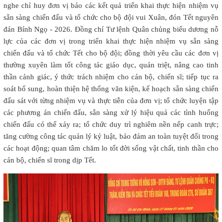
nghe chỉ huy đơn vị báo các kết quả triển khai thực hiện nhiệm vụ
sẵn sàng chiến đấu và tổ chức cho bộ đội vui Xuân, đón Tết nguyên
đán Bính Ngọ - 2026. Đồng chí Tư lệnh Quân chủng biểu dương nỗ
lực của các đơn vị trong triển khai thực hiện nhiệm vụ sẵn sàng
chiến đấu và tổ chức Tết cho bộ đội; đồng thời yêu cầu các đơn vị
thường xuyên làm tốt công tác giáo dục, quán triệt, nâng cao tinh
thần cảnh giác, ý thức trách nhiệm cho cán bộ, chiến sĩ; tiếp tục ra
soát bổ sung, hoàn thiện hệ thống văn kiện, kế hoạch sẵn sàng chiến
đấu sát với từng nhiệm vụ và thực tiễn của đơn vị; tổ chức luyện tập
các phương án chiến đấu, sẵn sàng xử lý hiệu quả các tình huống
chiến đấu có thể xảy ra; tổ chức duy trì nghiêm nền nếp canh trực;
tăng cường công tác quản lý kỷ luật, bảo đảm an toàn tuyệt đối trong
các hoạt động; quan tâm chăm lo tốt đời sống vật chất, tinh thần cho
cán bộ, chiến sĩ trong dịp Tết.