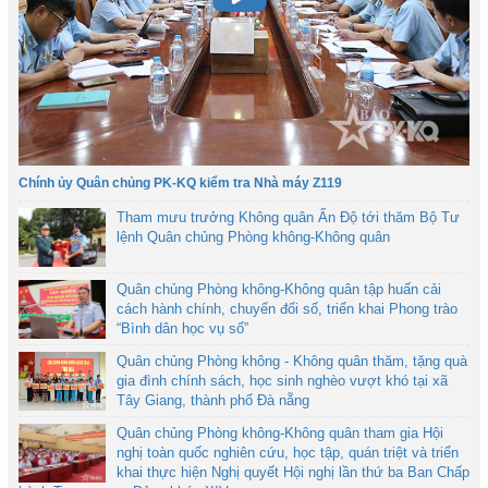
Chính ủy Quân chủng PK-KQ kiểm tra Nhà máy Z119
Tham mưu trưởng Không quân Ấn Độ tới thăm Bộ Tư
lệnh Quân chủng Phòng không-Không quân
Quân chủng Phòng không-Không quân tập huấn cải
cách hành chính, chuyển đổi số, triển khai Phong trào
“Bình dân học vụ số”
Quân chủng Phòng không - Không quân thăm, tặng quà
gia đình chính sách, học sinh nghèo vượt khó tại xã
Tây Giang, thành phố Đà nẵng
Quân chủng Phòng không-Không quân tham gia Hội
nghị toàn quốc nghiên cứu, học tập, quán triệt và triển
khai thực hiện Nghị quyết Hội nghị lần thứ ba Ban Chấp