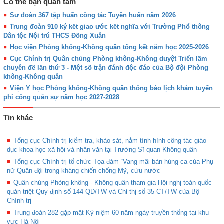
Có thể bạn quan tâm
Sư đoàn 367 tập huấn công tác Tuyên huấn năm 2026
Trung đoàn 910 ký kết giao ước kết nghĩa với Trường Phổ thông
Dân tộc Nội trú THCS Đồng Xuân
Học viện Phòng không-Không quân tổng kết năm học 2025-2026
Cục Chính trị Quân chủng Phòng không-Không duyệt Triển lãm
chuyên đề lần thứ 3 - Một số trận đánh độc đáo của Bộ đội Phòng
không-Không quân
Viện Y học Phòng không-Không quân thông báo lịch khám tuyển
phi công quân sự năm học 2027-2028
Tin khác
Tổng cục Chính trị kiểm tra, khảo sát, nắm tình hình công tác giáo
dục khoa học xã hội và nhân văn tại Trường Sĩ quan Không quân
Tổng cục Chính trị tổ chức Tọa đàm “Vang mãi bản hùng ca của Phụ
nữ Quân đội trong kháng chiến chống Mỹ, cứu nước”
Quân chủng Phòng không - Không quân tham gia Hội nghị toàn quốc
quán triệt Quy định số 144-QĐ/TW và Chỉ thị số 35-CT/TW của Bộ
Chính trị
Trung đoàn 282 gặp mặt Kỷ niệm 60 năm ngày truyền thống tại khu
vực Hà Nội