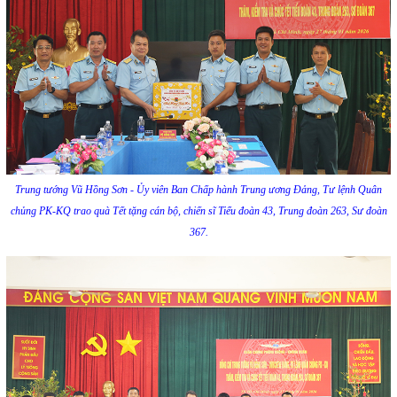
Trung tướng Vũ Hồng Sơn - Ủy viên Ban Chấp hành Trung ương Đảng, Tư lệnh Quân
chủng PK-KQ trao quà Tết tặng cán bộ, chiến sĩ Tiểu đoàn 43, Trung đoàn 263, Sư đoàn
367.