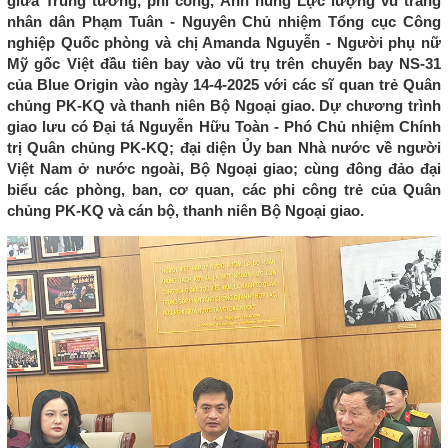
giữa Trung tướng, phi công, Anh hùng Lực lượng vũ trang
nhân dân Phạm Tuân - Nguyên Chủ nhiệm Tổng cục Công
nghiệp Quốc phòng và chị Amanda Nguyễn - Người phụ nữ
Mỹ gốc Việt đầu tiên bay vào vũ trụ trên chuyến bay NS-31
của Blue Origin vào ngày 14-4-2025 với các sĩ quan trẻ Quân
chủng PK-KQ và thanh niên Bộ Ngoại giao. Dự chương trình
giao lưu có Đại tá Nguyễn Hữu Toàn - Phó Chủ nhiệm Chính
trị Quân chủng PK-KQ; đại diện Ủy ban Nhà nước về người
Việt Nam ở nước ngoài, Bộ Ngoại giao; cùng đông đảo đại
biểu các phòng, ban, cơ quan, các phi công trẻ của Quân
chủng PK-KQ và cán bộ, thanh niên Bộ Ngoại giao.