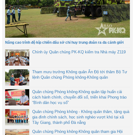
Nâng cao trình độ kíp chiến đấu sở chỉ huy trung đoàn ra đa cảnh giới
Chính ủy Quân chủng PK-KQ kiểm tra Nhà máy Z119
Tham mưu trưởng Không quân Ấn Độ tới thăm Bộ Tư
lệnh Quân chủng Phòng không-Không quân
Quân chủng Phòng không-Không quân tập huấn cải
cách hành chính, chuyển đổi số, triển khai Phong trào
“Bình dân học vụ số”
Quân chủng Phòng không - Không quân thăm, tặng quà
gia đình chính sách, học sinh nghèo vượt khó tại xã
Tây Giang, thành phố Đà nẵng
Quân chủng Phòng không-Không quân tham gia Hội