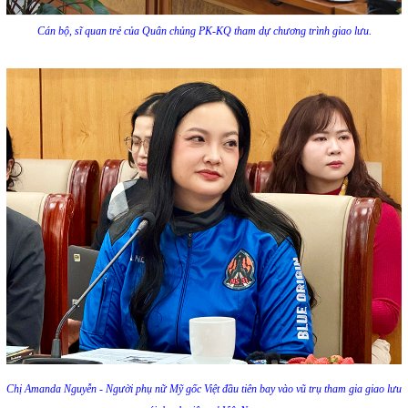
Cán bộ, sĩ quan trẻ của Quân chủng PK-KQ tham dự chương trình giao lưu.
Chị Amanda Nguyễn - Người phụ nữ Mỹ gốc Việt đầu tiên bay vào vũ trụ tham gia giao lưu