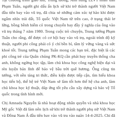
Tại chương trình giao lưu, Trung tướng, Anh hùng LLVT nhân dân
Phạm Tuân, người ghi dấu ấn lịch sử khi trở thành người Việt Nam
đầu tiên bay vào vũ trụ, đã chia sẻ những cảm xúc tự hào khi được
ngắm nhìn trái đất, Tổ quốc Việt Nam từ trên cao, ở trạng thái lơ
lửng, bồng bềnh hiếm có trong chuyến bay đầy ý nghĩa của ông vào
vũ trụ tháng 7 năm 1980. Trong cuộc trò chuyện, Trung tướng Phạm
Tuân cho rằng, để được có cơ hội bay vào vũ trụ, ngoài trình độ kỹ
thuật, người phi công phải có ý chí bền bỉ, tâm lý vững vàng và sức
khoẻ tốt. Trung tướng Phạm Tuân mong các bạn trẻ, đặc biệt là các
phi công trẻ của Quân chủng PK-KQ cần phát huy truyền thống cha
anh, không ngừng học tập, làm chủ khoa học công nghệ hiện đại và
rèn luyện bản lĩnh để bảo vệ bầu trời quê hương. Ông cũng tin
tưởng, với nền tảng tri thức, điều kiện được tiếp cận, tìm hiểu khoa
học tiến bộ, thế hệ trẻ Việt Nam sẽ làm tốt hơn thế hệ cha anh, làm
chủ khoa học kỹ thuật, đáp ứng tốt yêu cầu xây dựng và bảo vệ Tổ
quốc trong tình hình mới.
Chị Amnada Nguyễn là nhà hoạt động nhân quyền và nhà khoa học
Mỹ gốc Việt đã làm nên lịch sử khi trở thành người phụ nữ Việt Nam
và Đông Nam Á đầu tiên bay vào vũ trụ vào ngày 14-4-2025. Chị đã