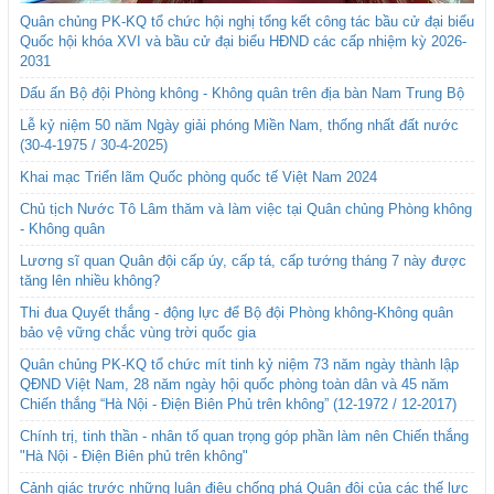
Quân chủng PK-KQ tổ chức hội nghị tổng kết công tác bầu cử đại biểu
Quốc hội khóa XVI và bầu cử đại biểu HĐND các cấp nhiệm kỳ 2026-
2031
Dấu ấn Bộ đội Phòng không - Không quân trên địa bàn Nam Trung Bộ
Lễ kỷ niệm 50 năm Ngày giải phóng Miền Nam, thống nhất đất nước
(30-4-1975 / 30-4-2025)
Khai mạc Triển lãm Quốc phòng quốc tế Việt Nam 2024
Chủ tịch Nước Tô Lâm thăm và làm việc tại Quân chủng Phòng không
- Không quân
Lương sĩ quan Quân đội cấp úy, cấp tá, cấp tướng tháng 7 này được
tăng lên nhiều không?
Thi đua Quyết thắng - động lực để Bộ đội Phòng không-Không quân
bảo vệ vững chắc vùng trời quốc gia
Quân chủng PK-KQ tổ chức mít tinh kỷ niệm 73 năm ngày thành lập
QĐND Việt Nam, 28 năm ngày hội quốc phòng toàn dân và 45 năm
Chiến thắng “Hà Nội - Điện Biên Phủ trên không” (12-1972 / 12-2017)
Chính trị, tinh thần - nhân tố quan trọng góp phần làm nên Chiến thắng
"Hà Nội - Điện Biên phủ trên không"
Cảnh giác trước những luận điệu chống phá Quân đội của các thế lực