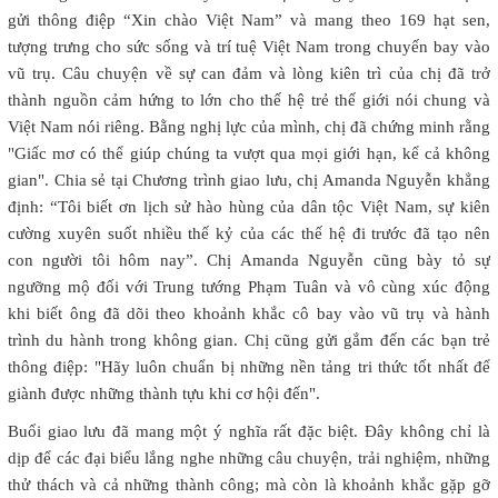
gửi thông điệp “Xin chào Việt Nam” và mang theo 169 hạt sen,
tượng trưng cho sức sống và trí tuệ Việt Nam trong chuyến bay vào
vũ trụ. Câu chuyện về sự can đảm và lòng kiên trì của chị đã trở
thành nguồn cảm hứng to lớn cho thế hệ trẻ thế giới nói chung và
Việt Nam nói riêng. Bằng nghị lực của mình, chị đã chứng minh rằng
"Giấc mơ có thể giúp chúng ta vượt qua mọi giới hạn, kể cả không
gian". Chia sẻ tại Chương trình giao lưu, chị Amanda Nguyễn khẳng
định: “Tôi biết ơn lịch sử hào hùng của dân tộc Việt Nam, sự kiên
cường xuyên suốt nhiều thế kỷ của các thế hệ đi trước đã tạo nên
con người tôi hôm nay”. Chị Amanda Nguyễn cũng bày tỏ sự
ngưỡng mộ đối với Trung tướng Phạm Tuân và vô cùng xúc động
khi biết ông đã dõi theo khoảnh khắc cô bay vào vũ trụ và hành
trình du hành trong không gian. Chị cũng gửi gắm đến các bạn trẻ
thông điệp: "Hãy luôn chuẩn bị những nền tảng tri thức tốt nhất để
giành được những thành tựu khi cơ hội đến".
Buổi giao lưu đã mang một ý nghĩa rất đặc biệt. Đây không chỉ là
dịp để các đại biểu lắng nghe những câu chuyện, trải nghiệm, những
thử thách và cả những thành công; mà còn là khoảnh khắc gặp gỡ