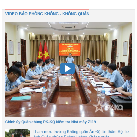
VIDEO BÁO PHÒNG KHÔNG - KHÔNG QUÂN
Chính ủy Quân chủng PK-KQ kiểm tra Nhà máy Z119
Tham mưu trưởng Không quân Ấn Độ tới thăm Bộ Tư