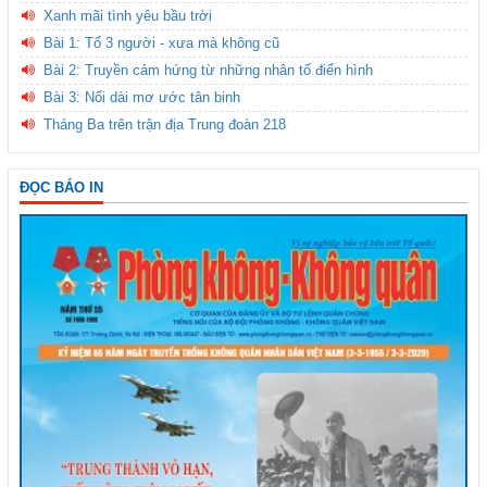
Xanh mãi tình yêu bầu trời
Bài 1: Tổ 3 người - xưa mà không cũ
Bài 2: Truyền cảm hứng từ những nhân tố điển hình
Bài 3: Nối dài mơ ước tân binh
Tháng Ba trên trận địa Trung đoàn 218
ĐỌC BÁO IN