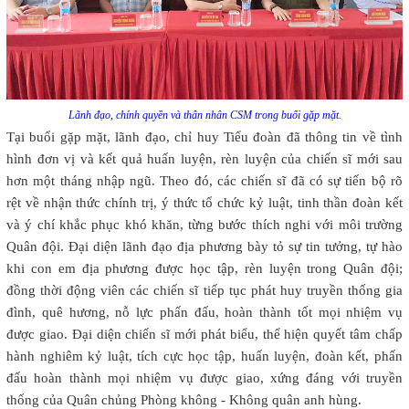
Lãnh đạo, chính quyền và thân nhân CSM trong buổi gặp mặt.
Tại buổi gặp mặt, lãnh đạo, chỉ huy Tiểu đoàn đã thông tin về tình
hình đơn vị và kết quả huấn luyện, rèn luyện của chiến sĩ mới sau
hơn một tháng nhập ngũ. Theo đó, các chiến sĩ đã có sự tiến bộ rõ
rệt về nhận thức chính trị, ý thức tổ chức kỷ luật, tinh thần đoàn kết
và ý chí khắc phục khó khăn, từng bước thích nghi với môi trường
Quân đội. Đại diện lãnh đạo địa phương bày tỏ sự tin tưởng, tự hào
khi con em địa phương được học tập, rèn luyện trong Quân đội;
đồng thời động viên các chiến sĩ tiếp tục phát huy truyền thống gia
đình, quê hương, nỗ lực phấn đấu, hoàn thành tốt mọi nhiệm vụ
được giao. Đại diện chiến sĩ mới phát biểu, thể hiện quyết tâm chấp
hành nghiêm kỷ luật, tích cực học tập, huấn luyện, đoàn kết, phấn
đấu hoàn thành mọi nhiệm vụ được giao, xứng đáng với truyền
thống của Quân chủng Phòng không - Không quân anh hùng.