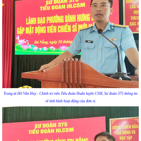
Trung tá Hồ Văn Huy - Chính trị viên Tiểu đoàn Huấn luyện CSM, Sư đoàn 375 thông tin
về tình hình hoạt động của đơn vị.