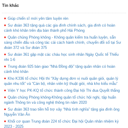
Tin khác
Giúp chiến sĩ mới yên tâm luyện rèn
Sư đoàn 363 tặng quà các gia đình chính sách, gia đình có hoàn
cảnh khó khăn trên địa bàn thành phố Hải Phòng
Quân chủng Phòng không - Không quân kiểm tra huấn luyện, sẵn
sàng chiến đấu và công tác cải cách hành chính, chuyển đổi số tại Sư
đoàn 372 và Sư đoàn 375
Sư đoàn 361 gặp mặt các cháu học sinh nhân Ngày Quốc tế Thiếu
nhi 1-6
Trung đoàn 925 bàn giao “Nhà Đồng đội” tặng quân nhân có hoàn
cảnh khó khăn
Kho K336 tổ chức Hội thi “Xây dựng đơn vị nuôi quân giỏi, quản lý
quân nhu tốt” và “Cán bộ, nhân viên kỹ thuật giỏi, nhà kho kiểu mẫu”
Viện Y học PK-KQ tổ chức thành công Đại hội Thi đua Quyết thắng
Quân chủng Phòng không-Không quân tổ chức hội nghị, tập huấn
ngành Thông tin và công nghệ thông tin năm 2020
Sư đoàn 363 trao tiền hỗ trợ xây “Nhà tình nghĩa” tặng gia đình ông
Nguyễn Văn Ân
Khối cơ quan Trung đoàn 224 tổ chức Đại hội Quân nhân nhiệm kỳ
2023 - 2025