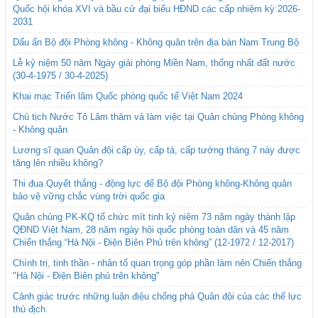
Quốc hội khóa XVI và bầu cử đại biểu HĐND các cấp nhiệm kỳ 2026-
2031
Dấu ấn Bộ đội Phòng không - Không quân trên địa bàn Nam Trung Bộ
Lễ kỷ niệm 50 năm Ngày giải phóng Miền Nam, thống nhất đất nước
(30-4-1975 / 30-4-2025)
Khai mạc Triển lãm Quốc phòng quốc tế Việt Nam 2024
Chủ tịch Nước Tô Lâm thăm và làm việc tại Quân chủng Phòng không
- Không quân
Lương sĩ quan Quân đội cấp úy, cấp tá, cấp tướng tháng 7 này được
tăng lên nhiều không?
Thi đua Quyết thắng - động lực để Bộ đội Phòng không-Không quân
bảo vệ vững chắc vùng trời quốc gia
Quân chủng PK-KQ tổ chức mít tinh kỷ niệm 73 năm ngày thành lập
QĐND Việt Nam, 28 năm ngày hội quốc phòng toàn dân và 45 năm
Chiến thắng “Hà Nội - Điện Biên Phủ trên không” (12-1972 / 12-2017)
Chính trị, tinh thần - nhân tố quan trọng góp phần làm nên Chiến thắng
"Hà Nội - Điện Biên phủ trên không"
Cảnh giác trước những luận điệu chống phá Quân đội của các thế lực
thù địch