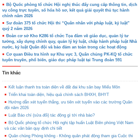
Bộ Quốc phòng tổ chức Hội nghị thúc đẩy cung cấp thông tin, dịch
vụ công trực tuyến, số hóa hồ sơ, kết quả giải quyết thủ tục hành
chính năm 2026
Sư đoàn 375 tổ chức Hội thi “Quân nhân với pháp luật, kỷ luật”
quý 2 năm 2026
Đoàn cơ sở Kho K286 tổ chức Tọa đàm về giáo dục, quản lý tư
tưởng, xây dựng chính quy, quản lý kỷ luật, chấp hành pháp luật Nhà
nước, kỷ luật Quân đội và bảo đảm an toàn trong các hoạt động
Cơ quan Điều tra hình sự Khu vực 3, Quân chủng PK-KQ tổ chức
tuyên truyền, phổ biến, giáo dục pháp luật tại Trung đoàn 591
Tin khác
Kết luận thanh tra toàn diện về đất đai khu sân bay Miếu Môn
Triển khai toàn diện, hiệu quả chính sách BHXH, BHYT
Hướng dẫn xét tuyển thẳng, ưu tiên xét tuyển vào các trường Quân
đội năm 2026
Luật Báo chí (sửa đổi) tác động gì tới nhà báo?
Bộ Quốc phòng tổ chức Hội nghị tập huấn Luật Biên phòng Việt Nam
và các văn bản quy định chi tiết
Quân chủng Phòng không - Không quân phát động tham gia Cuộc thi