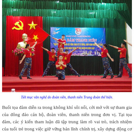
Tiết mục văn nghệ do đoàn viên, thanh niên Trung đoàn thể hiện.
Buổi tọa đàm diễn ra trong không khí sôi nổi, cởi mở với sự tham gia
của đông đảo cán bộ, đoàn viên, thanh niên trong đơn vị. Tại tọa
đàm, các ý kiến tham luận đã tập trung làm rõ vai trò, trách nhiệm
của tuổi trẻ trong việc giữ vững bản lĩnh chính trị, xây dựng động cơ