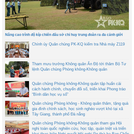
Nâng cao trình độ kíp chiến đấu sở chỉ huy trung đoàn ra đa cảnh giới
Chính ủy Quân chủng PK-KQ kiểm tra Nhà máy Z119
Tham mưu trưởng Không quân Ấn Độ tới thăm Bộ Tư
lệnh Quân chủng Phòng không-Không quân
Quân chủng Phòng không-Không quân tập huấn cải
cách hành chính, chuyển đổi số, triển khai Phong trào
“Bình dân học vụ số”
Quân chủng Phòng không - Không quân thăm, tặng quà
gia đình chính sách, học sinh nghèo vượt khó tại xã
Tây Giang, thành phố Đà nẵng
Quân chủng Phòng không-Không quân tham gia Hội
nghị toàn quốc nghiên cứu, học tập, quán triệt và triển
khai thực hiện Nghị quyết Hội nghị lần thứ ba Ban Chấp