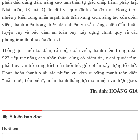
phấn đấu đúng đắn, nâng cao tinh thần tự giác chấp hành pháp luật
Nhà nước, kỷ luật Quân đội và quy định của đơn vị. Đồng thời,
nhiều ý kiến cũng nhấn mạnh tinh thần xung kích, sáng tạo của đoàn
viên, thanh niên trong thực hiện nhiệm vụ sẵn sàng chiến đấu, huấn
luyện bay và bảo đảm an toàn bay, xây dựng chính quy và các
phong trào thi đua của đơn vị.
Thông qua buổi tọa đàm, cán bộ, đoàn viên, thanh niên Trung đoàn
923 tiếp tục nâng cao nhận thức, củng cố niềm tin, ý chí quyết tâm,
phát huy vai trò xung kích của tuổi trẻ, góp phần xây dựng tổ chức
Đoàn hoàn thành xuất sắc nhiệm vụ, đơn vị vững mạnh toàn diện
“mẫu mực, tiêu biểu”, hoàn thành thắng lợi mọi nhiệm vụ được giao.
Tin, ảnh: HOÀNG GIA
Ý kiến bạn đọc
Họ & tên