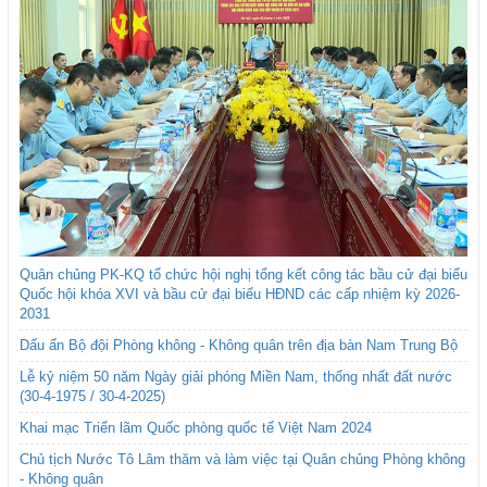
Quân chủng PK-KQ tổ chức hội nghị tổng kết công tác bầu cử đại biểu
Quốc hội khóa XVI và bầu cử đại biểu HĐND các cấp nhiệm kỳ 2026-
2031
Dấu ấn Bộ đội Phòng không - Không quân trên địa bàn Nam Trung Bộ
Lễ kỷ niệm 50 năm Ngày giải phóng Miền Nam, thống nhất đất nước
(30-4-1975 / 30-4-2025)
Khai mạc Triển lãm Quốc phòng quốc tế Việt Nam 2024
Chủ tịch Nước Tô Lâm thăm và làm việc tại Quân chủng Phòng không
- Không quân