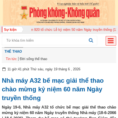
àn Không quân 920 tổ chức Lễ kỷ niệm 50 năm Ngày truyền thống (12-11-197
Sự kiện
THỂ THAO
Tin tức
Đời sống thể thao
11 giờ:41 phút Thứ sáu, ngày 19 tháng 6 , 2026
Nhà máy A32 bế mạc giải thể thao
chào mừng kỷ niệm 60 năm Ngày
truyền thống
Ngày 19-6, Nhà máy A32 tổ chức bế mạc giải thể thao chào
mừng kỷ niệm 60 năm Ngày truyền thống Nhà máy (18-6-2066