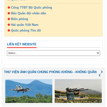
Cổng TTĐT Bộ Quốc phòng
Báo Quân đội nhân dân
Biên phòng
Hải quân Việt Nam
Quốc phòng Thủ đô
LIÊN KẾT WEBSITE
THƯ VIỆN ẢNH QUÂN CHỦNG PHÒNG KHÔNG - KHÔNG QUÂN