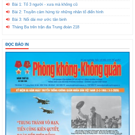
Bài 1: Tổ 3 người - xưa mà không cũ
Bài 2: Truyền cảm hứng từ những nhân tố điển hình
Bài 3: Nối dài mơ ước tân binh
Tháng Ba trên trận địa Trung đoàn 218
ĐỌC BÁO IN