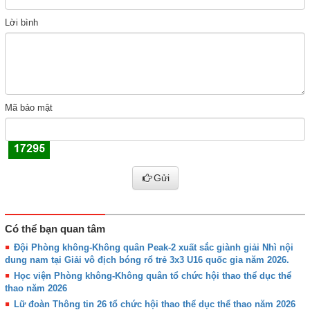
Lời bình
Mã bảo mật
Gửi
Có thể bạn quan tâm
Đội Phòng không-Không quân Peak-2 xuất sắc giành giải Nhì nội
dung nam tại Giải vô địch bóng rổ trẻ 3x3 U16 quốc gia năm 2026.
Học viện Phòng không-Không quân tổ chức hội thao thể dục thể
thao năm 2026
Lữ đoàn Thông tin 26 tổ chức hội thao thể dục thể thao năm 2026