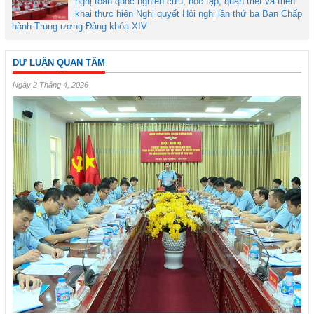
nghị toàn quốc nghiên cứu, học tập, quán triệt và triển
khai thực hiện Nghị quyết Hội nghị lần thứ ba Ban Chấp
hành Trung ương Đảng khóa XIV
DƯ LUẬN QUAN TÂM
Ngày 2 Tháng 4, 2026