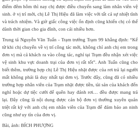
điểm đêm hôm thì nay chị được điều chuyển sang làm nhân viên vệ
sinh. ở vị trí mới, chị Lê Thị Hiệu đã làm việc với tất cả sự nhiệt tình
và trách nhiệm. Và giờ giấc công việc ổn định cũng khiến chị có thể
dành thời gian cho gia đình, con cái nhiều hơn.
Trung tá Nguyễn Văn Tuấn - Trạm trưởng Trạm 99 khẳng định: “Kể
từ khi chị chuyển về vị trí công tác mới, không chỉ anh chị em trong
đơn vị mà cả khách ra vào công tác, nghỉ tại Trạm đều nhận xét việc
vệ sinh khu vực doanh trại của đơn vị rất tốt”. Anh Tuấn cũng cho
biết thêm, trường hợp chị Lê Thị Hiệu nhặt được của rơi trả lại người
mất không phải là duy nhất tại đơn vị. Trước đây, cũng đã có nhiều
trường hợp nhân viên của Trạm nhặt được tiền, tài sản của khách đến
nghỉ hoặc dự tiệc cưới để quên hay đánh rơi… đều được mang trả
lại. Đây cũng là nội dung được cán bộ đơn vị thường xuyên quán
triệt rất kỹ với anh chị em nhân viên của Trạm để đảm bảo an ninh
cũng như uy tín của đơn vị.
Bài, ảnh: BÍCH PHƯỢNG