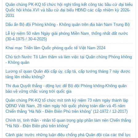
Quân chủng PK-KQ tổ chức hội nghị tổng kết công tác bầu cử đại biểu
Quốc hội khóa XVI và bầu cử đại biểu HĐND các cấp nhiệm kỳ 2026-
2031
Dấu ấn Bộ đội Phòng không - Không quân trên địa bàn Nam Trung Bộ
Lễ kỷ niệm 50 năm Ngày giải phóng Miền Nam, thống nhất đất nước
(30-4-1975 / 30-4-2025)
Khai mạc Triển lãm Quốc phòng quốc tế Việt Nam 2024
Chủ tịch Nước Tô Lâm thăm và làm việc tại Quân chủng Phòng không
- Không quân
Lương sĩ quan Quân đội cấp úy, cấp tá, cấp tướng tháng 7 này được
tăng lên nhiều không?
Thi đua Quyết thắng - động lực để Bộ đội Phòng không-Không quân
bảo vệ vững chắc vùng trời quốc gia
Quân chủng PK-KQ tổ chức mít tinh kỷ niệm 73 năm ngày thành lập
QĐND Việt Nam, 28 năm ngày hội quốc phòng toàn dân và 45 năm
Chiến thắng “Hà Nội - Điện Biên Phủ trên không” (12-1972 / 12-2017)
Chính trị, tinh thần - nhân tố quan trọng góp phần làm nên Chiến thắng
"Hà Nội - Điện Biên phủ trên không"
Cảnh giác trước những luận điệu chống phá Quân đội của các thế lực