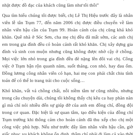
nhặt được đồ đạc của khách cũng làm như tôi thôi”
Qua tìm hiểu chúng tôi được biết, chị Lê Thị Hiệu trước đây là nhân
viên lễ tân Trạm 77, đến năm 2006 chị được điều chuyển về làm
nhân viên hậu cần của Trạm 99. Hoàn cảnh của chị cũng khá khó
khăn. Quê nhà ở Sóc Sơn, cha mẹ chị đều đã mất sớm, các anh chị
em trong gia đình đều có hoàn cảnh rất khó khăn. Chị xây dựng gia
đình và sinh con muộn nhưng cũng không được nhờ cậy ở chồng.
Mọi việc lớn nhỏ trong gia đình đều đè nặng lên đôi vai chị. Công
việc ở Trạm bận rộn quanh năm, suốt tháng, con nhỏ, hay đau ốm.
Đồng lương công nhân viên có hạn, hai mẹ con phải chắt chiu tính
toán để có thể lo trang trải cho cuộc sống…
Khó khăn, vất vả chồng chất, nỗi niềm tâm tư cũng nhiều, nhưng
trong câu chuyện dài, chúng tôi không thấy chị kêu ca hay phàn nàn
gì mà chỉ nói nhiều đến sự giúp đỡ của anh em đồng chí, đồng đội
trong cơ quan. Đặc biệt là sự quan tâm, tạo điều kiện của đồng chí
Trạm trưởng khi thông cảm cho hoàn cảnh đã thu xếp cho chị một
công việc phù hợp. Nếu như trước đây làm nhân viên hậu cần, giờ
giấc phục vụ khách không ổn định, thậm chí phải đi làm cả vào thời