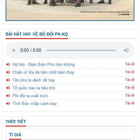
BÀI HÁT HAY VỀ BỘ ĐỘI PK-KQ
Hà Nội - Điện Biên Phủ trên không
Tải về
Chiến sĩ Ra đa trên chốt biên thùy
Tải về
Tên lửa ta đánh rất hay
Tải về
Tổ quốc trao ta bầu trời
Tải về
Phi đội ta xuất kích
Tải về
Tình Bác chắp cánh bay
Tải về
THỜI TIẾT
TỈ GIÁ