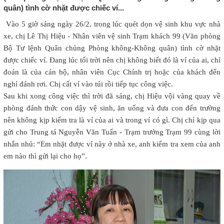
quân) tình cờ nhặt được chiếc ví...
Vào 5 giờ sáng ngày 26/2, trong lúc quét dọn vệ sinh khu vực nhà
xe, chị Lê Thị Hiệu - Nhân viên vệ sinh Trạm khách 99 (Văn phòng
Bộ Tư lệnh Quân chủng Phòng không-Không quân) tình cờ nhặt
được chiếc ví. Đang lúc tối trời nên chị không biết đó là ví của ai, chỉ
đoán là của cán bộ, nhân viên Cục Chính trị hoặc của khách đến
nghỉ đánh rơi. Chị cất ví vào túi rồi tiếp tục công việc.
Sau khi xong công việc thì trời đã sáng, chị Hiệu vội vàng quay về
phòng đánh thức con dậy vệ sinh, ăn uống và đưa con đến trường
nên không kịp kiểm tra là ví của ai và trong ví có gì. Chị chỉ kịp qua
gửi cho Trung tá Nguyễn Văn Tuấn - Trạm trưởng Trạm 99 cùng lời
nhắn nhủ: “Em nhặt được ví này ở nhà xe, anh kiểm tra xem của anh
em nào thì gửi lại cho họ”.