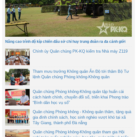
Nâng cao trình độ kíp chiến đấu sở chỉ huy trung đoàn ra đa cảnh giới
Chính ủy Quân chủng PK-KQ kiểm tra Nhà máy Z119
Tham mưu trưởng Không quân Ấn Độ tới thăm Bộ Tư
lệnh Quân chủng Phòng không-Không quân
Quân chủng Phòng không-Không quân tập huấn cải
cách hành chính, chuyển đổi số, triển khai Phong trào
“Bình dân học vụ số”
Quân chủng Phòng không - Không quân thăm, tặng quà
gia đình chính sách, học sinh nghèo vượt khó tại xã
Tây Giang, thành phố Đà nẵng
Quân chủng Phòng không-Không quân tham gia Hội