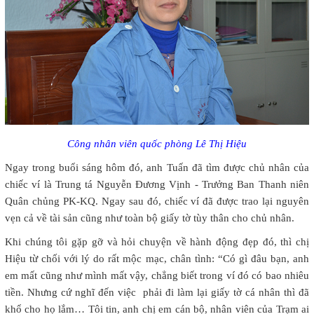
Công nhân viên quốc phòng Lê Thị Hiệu
Ngay trong buổi sáng hôm đó, anh Tuấn đã tìm được chủ nhân của
chiếc ví là Trung tá Nguyễn Đương Vịnh - Trưởng Ban Thanh niên
Quân chủng PK-KQ. Ngay sau đó, chiếc ví đã được trao lại nguyên
vẹn cả về tài sản cũng như toàn bộ giấy tờ tùy thân cho chủ nhân.
Khi chúng tôi gặp gỡ và hỏi chuyện về hành động đẹp đó, thì chị
Hiệu từ chối với lý do rất mộc mạc, chân tình: “Có gì đâu bạn, anh
em mất cũng như mình mất vậy, chẳng biết trong ví đó có bao nhiêu
tiền. Nhưng cứ nghĩ đến việc phải đi làm lại giấy tờ cá nhân thì đã
khổ cho họ lắm… Tôi tin, anh chị em cán bộ, nhân viên của Trạm ai