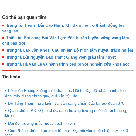
Có thể bạn quan tâm
Trung tá, Tiến sĩ Bùi Cao Ninh: Khi đam mê trở thành động lực
sáng tạo
Thiếu tá, Phi công Bùi Văn Lập: Bền bỉ rèn luyện, vững vàng làm
chủ bầu trời
Trung tá Cao Văn Khoa: Chủ nhiệm Bộ môn tâm huyết, trách nhiệm
Trung tá Bùi Nguyễn Bảo Trâm: Giảng viên giàu tâm huyết
Trung tá Hà Văn Lê và hành trình bền bỉ với nghiên cứu khoa học
Tin khác
Lữ đoàn Phòng không 573 khai mạc Hội thi Đại đội chấp hành điều
lệnh, xây dựng chính quy, quản lý kỷ luật
Bộ Tổng Tham mưu kiểm tra sẵn sàng chiến đấu tại Sư đoàn 370
Quân chủng PK-KQ tổ chức dâng hương tưởng nhớ các anh hùng,
liệt sĩ
Đại đội trưởng mẫu mực, trách nhiệm
Cục Phòng không Lục quân tổ chức Đại hội Đảng bộ nhiệm kỳ 2020-