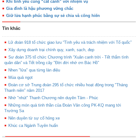
Khi tình yêu cùng “cất cánh” với nhiệm vụ
Gia đình là hậu phương vững chắc
Giữ lửa hạnh phúc bằng sự sẻ chia và cống hiến
Tin khác
Lữ đoàn 918 tổ chức giao lưu “Tình yêu và trách nhiệm với Tổ quốc”
Xây dựng doanh trại chính quy, xanh, sạch, đẹp
Sư đoàn 375 tổ chức Chương trình “Xuân canh trời - Tết thắm tình
quân dân” và Tết trồng cây "Đời đời nhớ ơn Bác Hồ"
Nhen "lửa" qua từng làn điệu
Mùa quả ngọt
Đoàn cơ sở Trung đoàn 295 tổ chức nhiều hoạt động trong "Tháng
Thanh niên" năm 2017
Nhờ "nhút" Thanh Chương nên duyên Tâm - Phúc
Những món quà tinh thần của Đoàn Văn công PK-KQ mang tới
Trường Sa
Nên duyên từ sự cố hỏng xe
Khúc ca Ngành Tuyên huấn