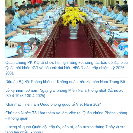
Quân chủng PK-KQ tổ chức hội nghị tổng kết công tác bầu cử đại biểu
Quốc hội khóa XVI và bầu cử đại biểu HĐND các cấp nhiệm kỳ 2026-
2031
Dấu ấn Bộ đội Phòng không - Không quân trên địa bàn Nam Trung Bộ
Lễ kỷ niệm 50 năm Ngày giải phóng Miền Nam, thống nhất đất nước
(30-4-1975 / 30-4-2025)
Khai mạc Triển lãm Quốc phòng quốc tế Việt Nam 2024
Chủ tịch Nước Tô Lâm thăm và làm việc tại Quân chủng Phòng không
- Không quân
Lương sĩ quan Quân đội cấp úy, cấp tá, cấp tướng tháng 7 này được
tăng lên nhiều không?