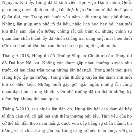
Nguyên. Khi ấy, Hùng đã là sinh viên Học viện Hành chính Quốc
gia nhưng quyết định ôn thi lại để thực hiện ước mơ trở thành sĩ quan
Quân đội, còn Trang vừa bước vào năm cuối trung học phổ thông.
Những lần giúp anh phô tô tài liệu, nhắc lịch học hay hỏi han mỗi
khi thấy anh bận rộn tưởng chừng rất đỗi bình dị, nhưng chính sự
quan tâm chân thành ấy đã khiến chàng trai đang miệt mài theo đuổi
ước mơ dành nhiều tình cảm hơn cho cô gái ngồi cạnh mình.
Tháng 9-2018, Hùng thi đỗ Trường Sĩ quan Chính trị còn Trang thi
đỗ Đại học Nội vụ. Không còn được gặp nhau thường xuyên như
trước, cả hai càng trân trọng những lần hội ngộ. Trong suốt thời gian
Hùng học tập tại trường, Trang vẫn thường xuyên lên thăm anh mỗi
khi có điều kiện. Những buổi gặp gỡ ngắn ngủi, những lần cùng
nhau dạo bước trong khuôn viên nhà trường đã trở thành những kỷ
niệm đẹp không thể nào quên.
Tháng 5-2019, sau nhiều lần đắn đo, Hùng lấy hết can đảm để bày
tỏ tình cảm với cô gái mà anh thầm thương bấy lâu. Tình yêu của họ
cứ thế lớn dần theo năm tháng, được vun đắp bằng sự chân thành, tin
tưởng và sẻ chia. Càng gắn bó, Hùng càng trở nên thân thuộc với gia