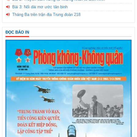
Bài 3: Nối dài mơ ước tân binh
Tháng Ba trên trận địa Trung đoàn 218
ĐỌC BÁO IN