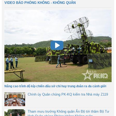
VIDEO BÁO PHÒNG KHÔNG - KHÔNG QUÂN
Nâng cao trình độ kíp chiến đấu sở chỉ huy trung đoàn ra đa cảnh giới
Chính ủy Quân chủng PK-KQ kiểm tra Nhà máy Z119
Tham mưu trưởng Không quân Ấn Độ tới thăm Bộ Tư