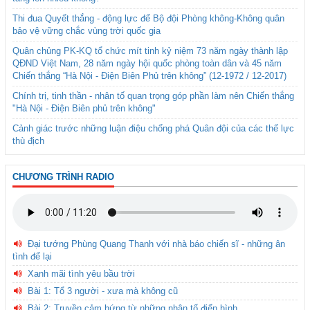
Thi đua Quyết thắng - động lực để Bộ đội Phòng không-Không quân
bảo vệ vững chắc vùng trời quốc gia
Quân chủng PK-KQ tổ chức mít tinh kỷ niệm 73 năm ngày thành lập
QĐND Việt Nam, 28 năm ngày hội quốc phòng toàn dân và 45 năm
Chiến thắng “Hà Nội - Điện Biên Phủ trên không” (12-1972 / 12-2017)
Chính trị, tinh thần - nhân tố quan trọng góp phần làm nên Chiến thắng
"Hà Nội - Điện Biên phủ trên không"
Cảnh giác trước những luận điệu chống phá Quân đội của các thế lực
thù địch
CHƯƠNG TRÌNH RADIO
Đại tướng Phùng Quang Thanh với nhà báo chiến sĩ - những ân
tình để lại
Xanh mãi tình yêu bầu trời
Bài 1: Tổ 3 người - xưa mà không cũ
Bài 2: Truyền cảm hứng từ những nhân tố điển hình