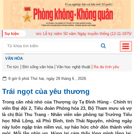
g quân 920 tổ chức Lễ kỷ niệm 50 năm Ngày truyền thống (12-11-1975/12-11
Sự kiện
VĂN HÓA
Tin tức
Đời sống văn hóa
Văn học nghệ thuật
Ra đa tình yêu
8 giờ:6 phút Thứ hai, ngày 29 tháng 6 , 2026
Trái ngọt của yêu thương
Trong căn nhà nhỏ của Thượng úy Tạ Đình Hùng - Chính trị
viên Đại đội 2, Tiểu đoàn Phòng hóa 23, Bộ Tham mưu và vợ
là chị Bùi Thu Trang - Nhân viên văn phòng tại Trường Tiểu
học Nhã Lộng, xã Phú Bình, tỉnh Thái Nguyên, những ngày
này luôn ngập tràn niềm vui, sự háo hức chờ đón thành viên
mới. Mỗi lần nhìn vợ, Hùng lại cảm thấy lòng mình lắng lại.