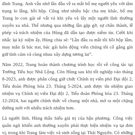
đình Trang. Anh vẫn nhớ lần đầu về ra mắt bố mẹ người yêu với tâm
trạng lo lắng, hồi hộp. Cũng như nhiều bậc cha mẹ khác, bố mẹ
Trang lo con gái sẽ vất vả khi yêu và lấy một người lính thường
xuyên xa nhà. Thế nhưng qua những lần gặp gỡ, sự chân thành, lễ
phép và trách nhiệm của Hùng đã dần tạo được niềm tin. Cười khi
nhắc lại kỷ niệm ấy, Hùng chia sẻ: “Lần đầu ra mắt tôi hồi hộp lắm,
may mắn là bác trai, bác gái luôn động viên chúng tôi cố gắng gìn
giữ tình cảm và cùng nhau xây dựng tương lai”.
Năm 2022, Trang hoàn thành chương trình học rồi về công tác tại
Trường Tiểu học Nhã Lộng. Còn Hùng sau khi tốt nghiệp vào tháng
8-2023, anh được phân công giữ chức Chính trị viên phó Đại đội 2,
Tiểu đoàn Phòng hóa 23. Tháng 5-2024, anh được tín nhiệm giao
nhiệm vụ Chính trị viên Đại đội 2, Tiểu đoàn Phòng hóa 23. Tháng
12-2024, hai người chính thức về chung một nhà, mở ra một chặng
đường mới với nhiều trách nhiệm hơn.
Là người lính, Hùng thấu hiểu giá trị của hậu phương. Công việc
quân ngũ khiến anh thường xuyên phải thực hiện nhiệm vụ tại đơn
vị, trong khi Trang làm việc và sinh sống tại Thái Nguyên. Có những