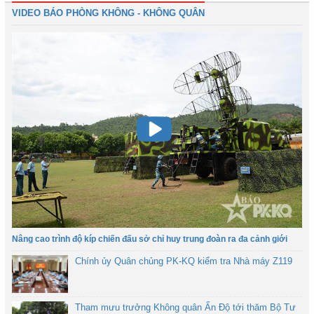
VIDEO BÁO PHÒNG KHÔNG - KHÔNG QUÂN
Nâng cao trình độ kíp chiến đấu sở chỉ huy trung đoàn ra đa cảnh giới
Chính ủy Quân chủng PK-KQ kiểm tra Nhà máy Z119
Tham mưu trưởng Không quân Ấn Độ tới thăm Bộ Tư