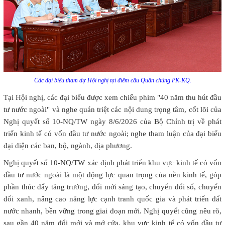
Các đại biểu tham dự Hội nghị tại điểm cầu Quân chủng PK-KQ.
Tại Hội nghị, các đại biểu được xem chiếu phim "40 năm thu hút đầu
tư nước ngoài" và nghe quán triệt các nội dung trọng tâm, cốt lõi của
Nghị quyết số 10-NQ/TW ngày 8/6/2026 của Bộ Chính trị về phát
triển kinh tế có vốn đầu tư nước ngoài; nghe tham luận của đại biểu
đại diện các ban, bộ, ngành, địa phương.
Nghị quyết số 10-NQ/TW xác định phát triển khu vực kinh tế có vốn
đầu tư nước ngoài là một động lực quan trọng của nền kinh tế, góp
phần thúc đẩy tăng trưởng, đổi mới sáng tạo, chuyển đổi số, chuyển
đổi xanh, nâng cao năng lực cạnh tranh quốc gia và phát triển đất
nước nhanh, bền vững trong giai đoạn mới. Nghị quyết cũng nêu rõ,
sau gần 40 năm đổi mới và mở cửa, khu vực kinh tế có vốn đầu tư