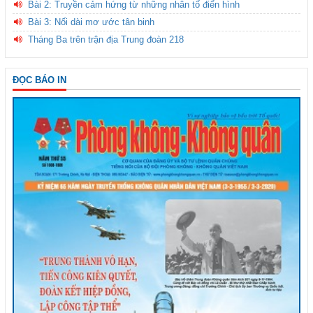
Bài 2: Truyền cảm hứng từ những nhân tố điển hình
Bài 3: Nối dài mơ ước tân binh
Tháng Ba trên trận địa Trung đoàn 218
ĐỌC BÁO IN