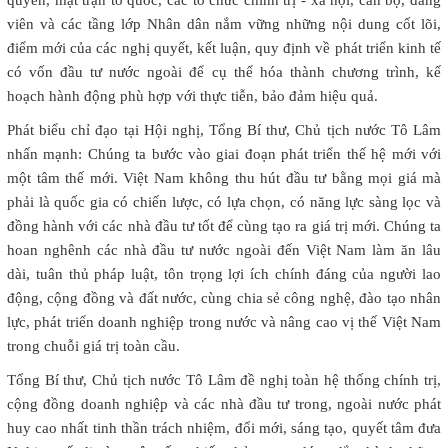
quyền, mặt trận tổ quốc, các tổ chức chính trị - xã hội, cán bộ, đảng
viên và các tầng lớp Nhân dân nắm vững những nội dung cốt lõi,
điểm mới của các nghị quyết, kết luận, quy định về phát triển kinh tế
có vốn đầu tư nước ngoài để cụ thể hóa thành chương trình, kế
hoạch hành động phù hợp với thực tiễn, bảo đảm hiệu quả.
Phát biểu chỉ đạo tại Hội nghị, Tổng Bí thư, Chủ tịch nước Tô Lâm
nhấn mạnh: Chúng ta bước vào giai đoạn phát triển thế hệ mới với
một tâm thế mới. Việt Nam không thu hút đầu tư bằng mọi giá mà
phải là quốc gia có chiến lược, có lựa chọn, có năng lực sàng lọc và
đồng hành với các nhà đầu tư tốt để cùng tạo ra giá trị mới. Chúng ta
hoan nghênh các nhà đầu tư nước ngoài đến Việt Nam làm ăn lâu
dài, tuân thủ pháp luật, tôn trọng lợi ích chính đáng của người lao
động, cộng đồng và đất nước, cùng chia sẻ công nghệ, đào tạo nhân
lực, phát triển doanh nghiệp trong nước và nâng cao vị thế Việt Nam
trong chuỗi giá trị toàn cầu.
Tổng Bí thư, Chủ tịch nước Tô Lâm đề nghị toàn hệ thống chính trị,
cộng đồng doanh nghiệp và các nhà đầu tư trong, ngoài nước phát
huy cao nhất tinh thần trách nhiệm, đổi mới, sáng tạo, quyết tâm đưa