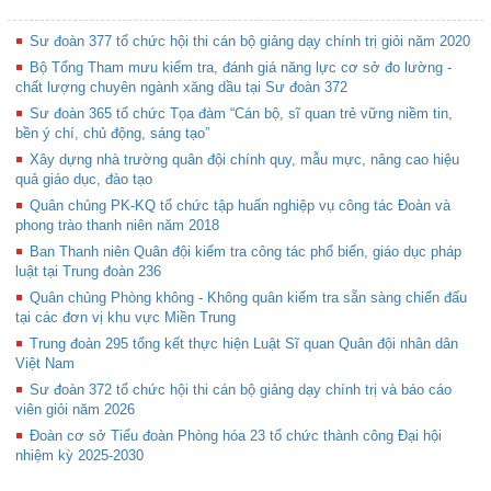
Sư đoàn 377 tổ chức hội thi cán bộ giảng dạy chính trị giỏi năm 2020
Bộ Tổng Tham mưu kiểm tra, đánh giá năng lực cơ sở đo lường -
chất lượng chuyên ngành xăng dầu tại Sư đoàn 372
Sư đoàn 365 tổ chức Tọa đàm “Cán bộ, sĩ quan trẻ vững niềm tin,
bền ý chí, chủ động, sáng tạo”
Xây dựng nhà trường quân đội chính quy, mẫu mực, nâng cao hiệu
quả giáo dục, đào tạo
Quân chủng PK-KQ tổ chức tập huấn nghiệp vụ công tác Đoàn và
phong trào thanh niên năm 2018
Ban Thanh niên Quân đội kiểm tra công tác phổ biến, giáo dục pháp
luật tại Trung đoàn 236
Quân chủng Phòng không - Không quân kiểm tra sẵn sàng chiến đấu
tại các đơn vị khu vực Miền Trung
Trung đoàn 295 tổng kết thực hiện Luật Sĩ quan Quân đội nhân dân
Việt Nam
Sư đoàn 372 tổ chức hội thi cán bộ giảng dạy chính trị và báo cáo
viên giỏi năm 2026
Đoàn cơ sở Tiểu đoàn Phòng hóa 23 tổ chức thành công Đại hội
nhiệm kỳ 2025-2030