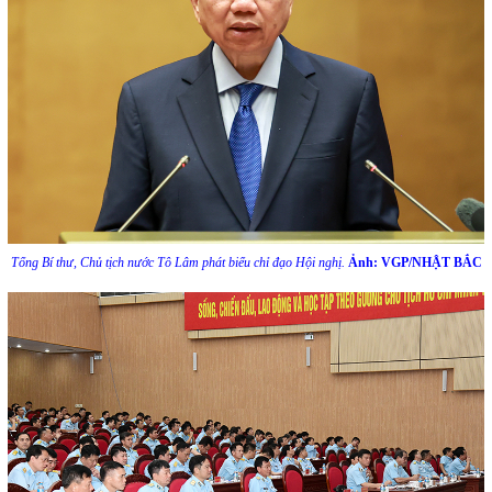
Tổng Bí thư, Chủ tịch nước Tô Lâm phát biểu chỉ đạo Hội nghị.
Ảnh: VGP/NHẬT BẮC