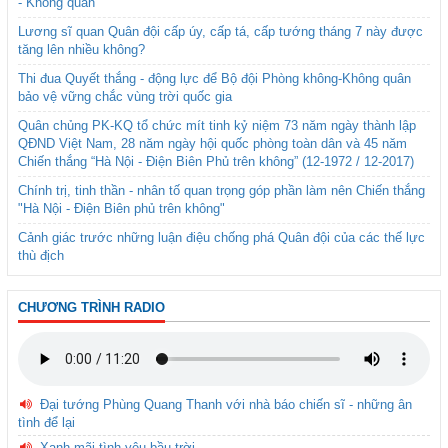
- Không quân
Lương sĩ quan Quân đội cấp úy, cấp tá, cấp tướng tháng 7 này được
tăng lên nhiều không?
Thi đua Quyết thắng - động lực để Bộ đội Phòng không-Không quân
bảo vệ vững chắc vùng trời quốc gia
Quân chủng PK-KQ tổ chức mít tinh kỷ niệm 73 năm ngày thành lập
QĐND Việt Nam, 28 năm ngày hội quốc phòng toàn dân và 45 năm
Chiến thắng “Hà Nội - Điện Biên Phủ trên không” (12-1972 / 12-2017)
Chính trị, tinh thần - nhân tố quan trọng góp phần làm nên Chiến thắng
"Hà Nội - Điện Biên phủ trên không"
Cảnh giác trước những luận điệu chống phá Quân đội của các thế lực
thù địch
CHƯƠNG TRÌNH RADIO
Đại tướng Phùng Quang Thanh với nhà báo chiến sĩ - những ân
tình để lại
Xanh mãi tình yêu bầu trời