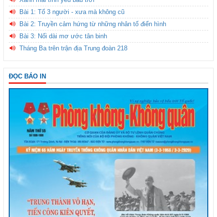
Bài 1: Tổ 3 người - xưa mà không cũ
Bài 2: Truyền cảm hứng từ những nhân tố điển hình
Bài 3: Nối dài mơ ước tân binh
Tháng Ba trên trận địa Trung đoàn 218
ĐỌC BÁO IN