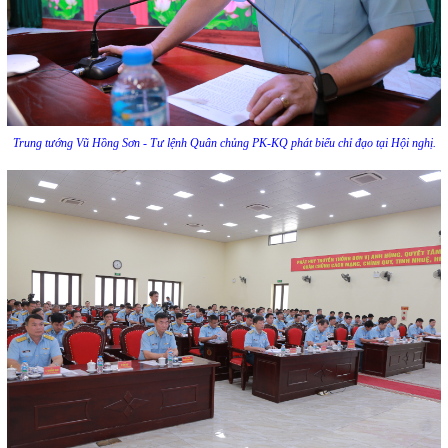
Trung tướng Vũ Hồng Sơn - Tư lệnh Quân chủng PK-KQ phát biểu chỉ đạo tại Hội nghị.