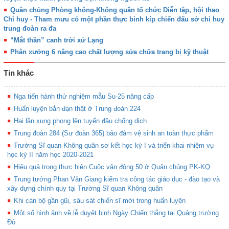
Quân chủng Phòng không-Không quân tổ chức Diễn tập, hội thao
Chỉ huy - Tham mưu có một phần thực binh kíp chiến đấu sở chỉ huy
trung đoàn ra đa
“Mắt thần” canh trời xứ Lạng
Phân xưởng 6 nâng cao chất lượng sửa chữa trang bị kỹ thuật
Tin khác
Nga tiến hành thử nghiệm mẫu Su-25 nâng cấp
Huấn luyện bắn đạn thật ở Trung đoàn 224
Hai lần xung phong lên tuyến đầu chống dịch
Trung đoàn 284 (Sư đoàn 365) bảo đảm vệ sinh an toàn thực phẩm
Trường Sĩ quan Không quân sơ kết học kỳ I và triển khai nhiệm vụ
học kỳ II năm học 2020-2021
Hiệu quả trong thực hiện Cuộc vận động 50 ở Quân chủng PK-KQ
Trung tướng Phan Văn Giang kiểm tra công tác giáo dục - đào tạo và
xây dựng chính quy tại Trường Sĩ quan Không quân
Khi cán bộ gần gũi, sâu sát chiến sĩ mới trong huấn luyện
Một số hình ảnh về lễ duyệt binh Ngày Chiến thắng tại Quảng trường
Đỏ