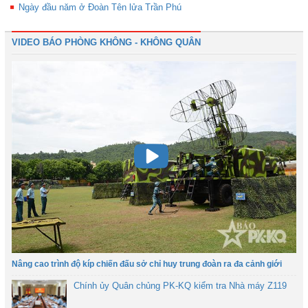
Ngày đầu năm ở Đoàn Tên lửa Trần Phú
VIDEO BÁO PHÒNG KHÔNG - KHÔNG QUÂN
Nâng cao trình độ kíp chiến đấu sở chỉ huy trung đoàn ra đa cảnh giới
Chính ủy Quân chủng PK-KQ kiểm tra Nhà máy Z119