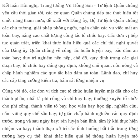
Kết luận Hội nghị, Trung tướng Vũ Hồng Sơn - Tư lệnh Quân chủng
yêu cầu thời gian tới, các cơ quan Quân chủng tiếp tục thực hiện tốt
chức năng tham mưu, đề xuất với Đảng ủy, Bộ Tư lệnh Quân chủng
các chủ trương, giải pháp phòng ngừa, ngăn chặn các vụ việc mất an
toàn bay, nâng cao chất lượng công tác tổ chức bay. Các đơn vị tiếp
tục quán triệt, triển khai thực hiện hiệu quả các chỉ thị, nghị quyết
của Đảng ủy Quân chủng về công tác huấn luyện bay, bảo đảm an
toàn bay; duy trì nghiêm nền nếp, chế độ, quy định trong các giai
đoạn bay; tổ chức bay đúng quy định, không chủ quan, nôn nóng và
chấp hành nghiêm các quy tắc bảo đảm an toàn. Lãnh đạo, chỉ huy
các cấp tăng cường kiểm tra, bám sát từng nhiệm vụ.
Cùng với đó, các đơn vị tích cực tổ chức huấn luyện mặt đất cho các
thành phần, nhất là phi công và chỉ huy bay; thường xuyên tổ chức
cho phi công, thành viên tổ bay, học viên bay học tập, nghiên cứu,
nắm vững quy chế sân bay; tự giác chấp hành nghiêm các quy định
trước, trong và sau ngày bay; rèn luyện bản lĩnh, tâm lý khi thực hiện
nhiệm vụ bay; thành thạo xử trí các tình huống bất trắc trong từng
trường hợp cụ thể; khai thác hiệu quả hệ thống huấn luyện mô