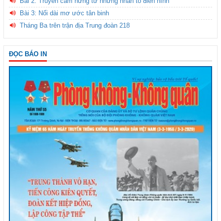
Bài 2: Truyền cảm hứng từ những nhân tố điển hình
Bài 3: Nối dài mơ ước tân binh
Tháng Ba trên trận địa Trung đoàn 218
ĐỌC BÁO IN