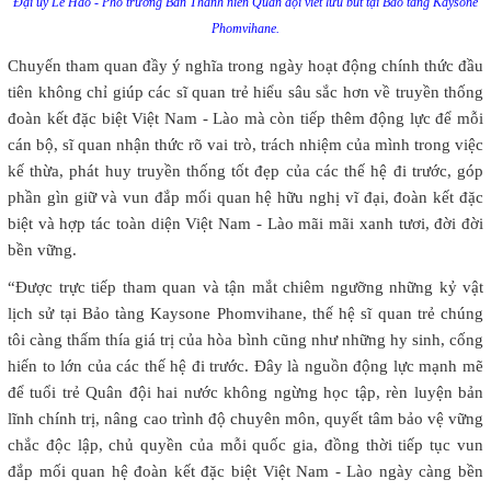
Đại úy Lê Hảo - Phó trưởng Ban Thanh niên Quân đội viết lưu bút tại Bảo tàng Kaysone
Phomvihane.
Chuyến tham quan đầy ý nghĩa trong ngày hoạt động chính thức đầu
tiên không chỉ giúp các sĩ quan trẻ hiểu sâu sắc hơn về truyền thống
đoàn kết đặc biệt Việt Nam - Lào mà còn tiếp thêm động lực để mỗi
cán bộ, sĩ quan nhận thức rõ vai trò, trách nhiệm của mình trong việc
kế thừa, phát huy truyền thống tốt đẹp của các thế hệ đi trước, góp
phần gìn giữ và vun đắp mối quan hệ hữu nghị vĩ đại, đoàn kết đặc
biệt và hợp tác toàn diện Việt Nam - Lào mãi mãi xanh tươi, đời đời
bền vững.
“Được trực tiếp tham quan và tận mắt chiêm ngưỡng những kỷ vật
lịch sử tại Bảo tàng Kaysone Phomvihane, thế hệ sĩ quan trẻ chúng
tôi càng thấm thía giá trị của hòa bình cũng như những hy sinh, cống
hiến to lớn của các thế hệ đi trước. Đây là nguồn động lực mạnh mẽ
để tuổi trẻ Quân đội hai nước không ngừng học tập, rèn luyện bản
lĩnh chính trị, nâng cao trình độ chuyên môn, quyết tâm bảo vệ vững
chắc độc lập, chủ quyền của mỗi quốc gia, đồng thời tiếp tục vun
đắp mối quan hệ đoàn kết đặc biệt Việt Nam - Lào ngày càng bền