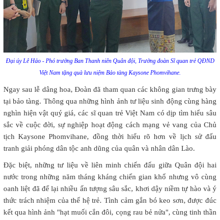
Đại úy Lê Hảo - Phó trưởng Ban Thanh niên Quân đội, Trưởng đoàn Sĩ quan trẻ QĐND
Việt Nam tặng quà lưu niệm Bảo tàng Kaysone Phomvihane.
Ngay sau lễ dâng hoa, Đoàn đã tham quan các không gian trưng bày
tại bảo tàng. Thông qua những hình ảnh tư liệu sinh động cùng hàng
nghìn hiện vật quý giá, các sĩ quan trẻ Việt Nam có dịp tìm hiểu sâu
sắc về cuộc đời, sự nghiệp hoạt động cách mạng vẻ vang của Chủ
tịch Kaysone Phomvihane, đồng thời hiểu rõ hơn về lịch sử đấu
tranh giải phóng dân tộc anh dũng của quân và nhân dân Lào.
Đặc biệt, những tư liệu về liên minh chiến đấu giữa Quân đội hai
nước trong những năm tháng kháng chiến gian khổ nhưng vô cùng
oanh liệt đã để lại nhiều ấn tượng sâu sắc, khơi dậy niềm tự hào và ý
thức trách nhiệm của thế hệ trẻ. Tình cảm gắn bó keo sơn, được đúc
kết qua hình ảnh "hạt muối cắn đôi, cọng rau bẻ nửa", cùng tinh thần