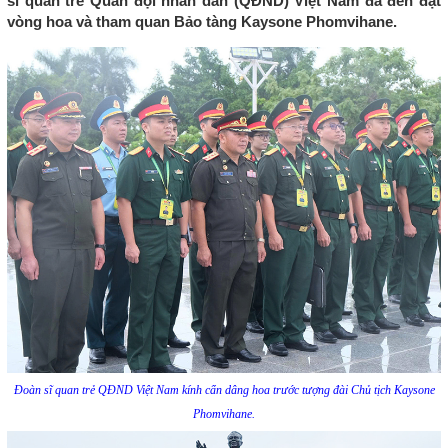
sĩ quan trẻ Quân đội nhân dân (QĐND) Việt Nam đã đến đặt
vòng hoa và tham quan Bảo tàng Kaysone Phomvihane.
Đoàn sĩ quan trẻ QĐND Việt Nam kính cẩn dâng hoa trước tượng đài Chủ tịch Kaysone
Phomvihane.