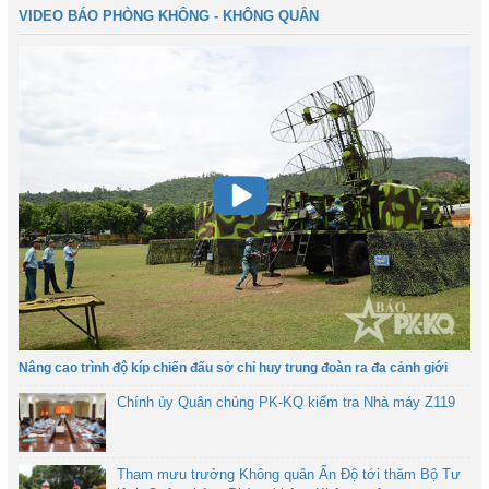
VIDEO BÁO PHÒNG KHÔNG - KHÔNG QUÂN
Nâng cao trình độ kíp chiến đấu sở chỉ huy trung đoàn ra đa cảnh giới
Chính ủy Quân chủng PK-KQ kiểm tra Nhà máy Z119
Tham mưu trưởng Không quân Ấn Độ tới thăm Bộ Tư