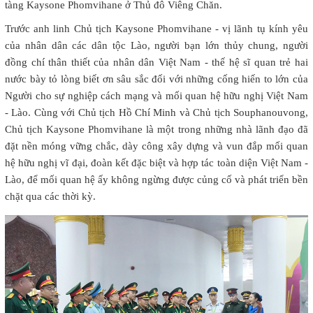
tàng Kaysone Phomvihane ở Thủ đô Viêng Chăn.
Trước anh linh Chủ tịch Kaysone Phomvihane - vị lãnh tụ kính yêu
của nhân dân các dân tộc Lào, người bạn lớn thủy chung, người
đồng chí thân thiết của nhân dân Việt Nam - thế hệ sĩ quan trẻ hai
nước bày tỏ lòng biết ơn sâu sắc đối với những cống hiến to lớn của
Người cho sự nghiệp cách mạng và mối quan hệ hữu nghị Việt Nam
- Lào. Cùng với Chủ tịch Hồ Chí Minh và Chủ tịch Souphanouvong,
Chủ tịch Kaysone Phomvihane là một trong những nhà lãnh đạo đã
đặt nền móng vững chắc, dày công xây dựng và vun đắp mối quan
hệ hữu nghị vĩ đại, đoàn kết đặc biệt và hợp tác toàn diện Việt Nam -
Lào, để mối quan hệ ấy không ngừng được củng cố và phát triển bền
chặt qua các thời kỳ.