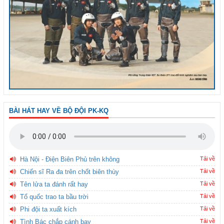
BÀI HÁT HAY VỀ BỘ ĐỘI PK-KQ
Hà Nội - Điện Biên Phủ trên không
Tải về
Chiến sĩ Ra đa trên chốt biên thùy
Tải về
Tên lửa ta đánh rất hay
Tải về
Tổ quốc trao ta bầu trời
Tải về
Phi đội ta xuất kích
Tải về
Tình Bác chắp cánh bay
Tải về