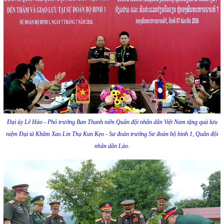
Đại úy Lê Hảo - Phó trưởng Ban Thanh niên Quân đội nhân dân Việt Nam tặng quà lưu
niệm Đại tá Khăm Xao Lin Thạ Kun Kẹo - Sư đoàn trưởng Sư đoàn bộ binh 1, Quân đội
nhân dân Lào.