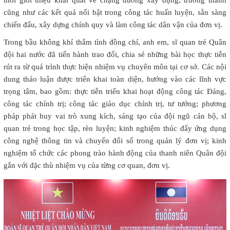
thời giới thiệu khái quát về chặng đường xây dựng, trưởng thành
cũng như các kết quả nổi bật trong công tác huấn luyện, sẵn sàng
chiến đấu, xây dựng chính quy và làm công tác dân vận của đơn vị.
Trong bầu không khí thắm tình đồng chí, anh em, sĩ quan trẻ Quân
đội hai nước đã tiến hành trao đổi, chia sẻ những bài học thực tiễn
rút ra từ quá trình thực hiện nhiệm vụ chuyên môn tại cơ sở. Các nội
dung thảo luận được triển khai toàn diện, hướng vào các lĩnh vực
trọng tâm, bao gồm: thực tiễn triển khai hoạt động công tác Đảng,
công tác chính trị; công tác giáo dục chính trị, tư tưởng; phương
pháp phát huy vai trò xung kích, sáng tạo của đội ngũ cán bộ, sĩ
quan trẻ trong học tập, rèn luyện; kinh nghiệm thúc đẩy ứng dụng
công nghệ thông tin và chuyển đổi số trong quản lý đơn vị; kinh
nghiệm tổ chức các phong trào hành động của thanh niên Quân đội
gắn với đặc thù nhiệm vụ của từng cơ quan, đơn vị.