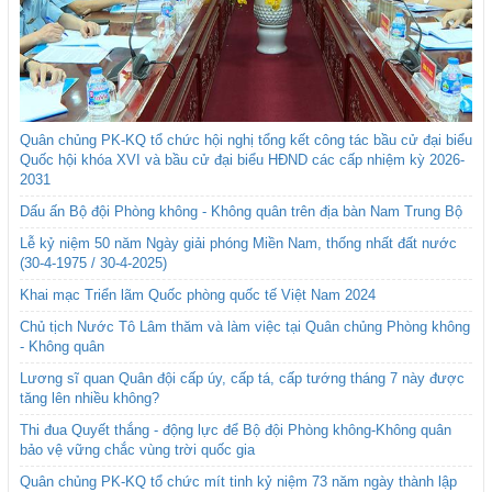
Quân chủng PK-KQ tổ chức hội nghị tổng kết công tác bầu cử đại biểu
Quốc hội khóa XVI và bầu cử đại biểu HĐND các cấp nhiệm kỳ 2026-
2031
Dấu ấn Bộ đội Phòng không - Không quân trên địa bàn Nam Trung Bộ
Lễ kỷ niệm 50 năm Ngày giải phóng Miền Nam, thống nhất đất nước
(30-4-1975 / 30-4-2025)
Khai mạc Triển lãm Quốc phòng quốc tế Việt Nam 2024
Chủ tịch Nước Tô Lâm thăm và làm việc tại Quân chủng Phòng không
- Không quân
Lương sĩ quan Quân đội cấp úy, cấp tá, cấp tướng tháng 7 này được
tăng lên nhiều không?
Thi đua Quyết thắng - động lực để Bộ đội Phòng không-Không quân
bảo vệ vững chắc vùng trời quốc gia
Quân chủng PK-KQ tổ chức mít tinh kỷ niệm 73 năm ngày thành lập