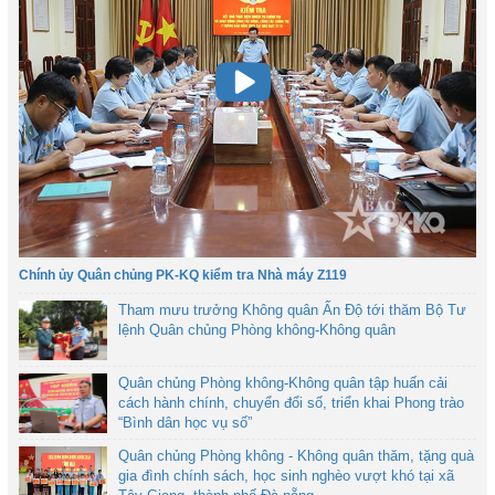
Chính ủy Quân chủng PK-KQ kiểm tra Nhà máy Z119
Tham mưu trưởng Không quân Ấn Độ tới thăm Bộ Tư
lệnh Quân chủng Phòng không-Không quân
Quân chủng Phòng không-Không quân tập huấn cải
cách hành chính, chuyển đổi số, triển khai Phong trào
“Bình dân học vụ số”
Quân chủng Phòng không - Không quân thăm, tặng quà
gia đình chính sách, học sinh nghèo vượt khó tại xã