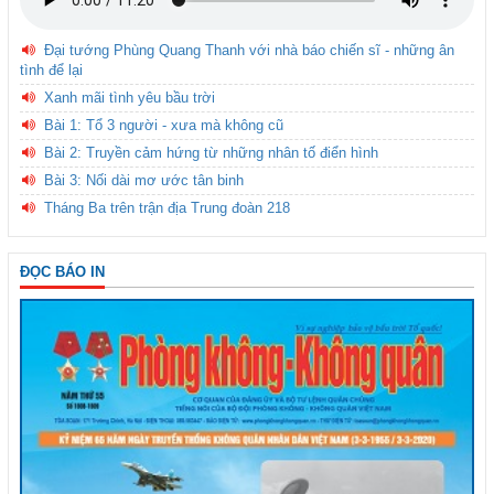
Đại tướng Phùng Quang Thanh với nhà báo chiến sĩ - những ân
tình để lại
Xanh mãi tình yêu bầu trời
Bài 1: Tổ 3 người - xưa mà không cũ
Bài 2: Truyền cảm hứng từ những nhân tố điển hình
Bài 3: Nối dài mơ ước tân binh
Tháng Ba trên trận địa Trung đoàn 218
ĐỌC BÁO IN