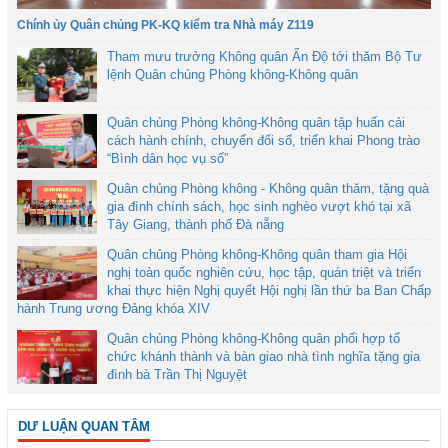
Chính ủy Quân chủng PK-KQ kiểm tra Nhà máy Z119
Tham mưu trưởng Không quân Ấn Độ tới thăm Bộ Tư
lệnh Quân chủng Phòng không-Không quân
Quân chủng Phòng không-Không quân tập huấn cải
cách hành chính, chuyển đổi số, triển khai Phong trào
“Bình dân học vụ số”
Quân chủng Phòng không - Không quân thăm, tặng quà
gia đình chính sách, học sinh nghèo vượt khó tại xã
Tây Giang, thành phố Đà nẵng
Quân chủng Phòng không-Không quân tham gia Hội
nghị toàn quốc nghiên cứu, học tập, quán triệt và triển
khai thực hiện Nghị quyết Hội nghị lần thứ ba Ban Chấp
hành Trung ương Đảng khóa XIV
Quân chủng Phòng không-Không quân phối hợp tổ
chức khánh thành và bàn giao nhà tình nghĩa tặng gia
đình bà Trần Thị Nguyệt
DƯ LUẬN QUAN TÂM