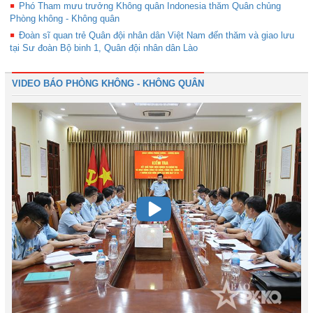
Phó Tham mưu trưởng Không quân Indonesia thăm Quân chủng
Phòng không - Không quân
Đoàn sĩ quan trẻ Quân đội nhân dân Việt Nam đến thăm và giao lưu
tại Sư đoàn Bộ binh 1, Quân đội nhân dân Lào
VIDEO BÁO PHÒNG KHÔNG - KHÔNG QUÂN