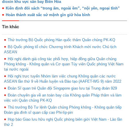
dioxin khu vực sân bay Biên Hòa
Kiên định đối sách “trong ấm, ngoài êm”, “nội yên, ngoại tĩnh”
Hoàn thành xuất sắc sứ mệnh gìn giữ hòa bình
Tin khác
Thứ trưởng Bộ Quốc phòng Hàn quốc thăm Quân chủng PK-KQ
Bộ Quốc phòng tổ chức Chương trình Khách mời nước Chủ tịch
ASEAN
Hội nghị đánh giá công tác phối hợp, hiệp đồng giữa Quân chủng
Phòng không - Không quân và Cơ quan Tùy viên Quốc phòng Việt Nam
tại nước ngoài
Hội nghị trực tuyến Nhóm làm việc chung Không quân các nước
ASEAN lần thứ 9 về Huấn luyện và Đào tạo (AAFET-WG 9) năm 2022
Đoàn Sĩ quan trẻ Quân đội Singapore giao lưu tại Trung đoàn 929
Đoàn chuyên gia về an toàn bay của Không quân Pháp thăm và làm
việc với Quân chủng PK-KQ
Thủ trưởng Bộ Tư lệnh Quân chủng Phòng không - Không quân tiếp
Đoàn gia đình sĩ quan cấp cao Phi-líp-pin
Họp báo Giao lưu hữu nghị Quốc phòng biên giới Việt Nam - Lào lần
thứ 2