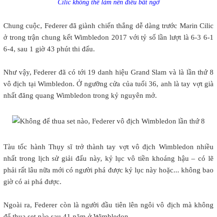
Cilic không thể làm nên điều bất ngờ
Chung cuộc, Federer đã giành chiến thắng dễ dàng trước Marin Cilic
ở trong trận chung kết Wimbledon 2017 với tỷ số lần lượt là 6-3 6-1
6-4, sau 1 giờ 43 phút thi đấu.
Như vậy, Federer đã có tới 19 danh hiệu Grand Slam và là lần thứ 8
vô địch tại Wimbledon. Ở ngưỡng cửa của tuổi 36, anh là tay vợt già
nhất đăng quang Wimbledon trong kỷ nguyên mở.
Tàu tốc hành Thụy sĩ trở thành tay vợt vô địch Wimbledon nhiều
nhất trong lịch sử giải đấu này, kỷ lục vô tiền khoáng hậu – có lẽ
phải rất lâu nữa mới có người phá được kỷ lục này hoặc... không bao
giờ có ai phá được.
Ngoài ra, Federer còn là người đầu tiên lên ngôi vô địch mà không
để thua set nào sau 41 năm ở Wimbledon.