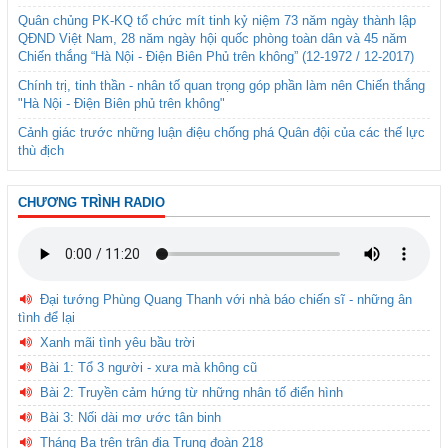
Quân chủng PK-KQ tổ chức mít tinh kỷ niệm 73 năm ngày thành lập
QĐND Việt Nam, 28 năm ngày hội quốc phòng toàn dân và 45 năm
Chiến thắng “Hà Nội - Điện Biên Phủ trên không” (12-1972 / 12-2017)
Chính trị, tinh thần - nhân tố quan trọng góp phần làm nên Chiến thắng
"Hà Nội - Điện Biên phủ trên không"
Cảnh giác trước những luận điệu chống phá Quân đội của các thế lực
thù địch
CHƯƠNG TRÌNH RADIO
Đại tướng Phùng Quang Thanh với nhà báo chiến sĩ - những ân
tình để lại
Xanh mãi tình yêu bầu trời
Bài 1: Tổ 3 người - xưa mà không cũ
Bài 2: Truyền cảm hứng từ những nhân tố điển hình
Bài 3: Nối dài mơ ước tân binh
Tháng Ba trên trận địa Trung đoàn 218