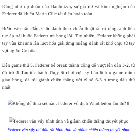
Đúng như dự đoán của Banhni.vn, sự già dơ và kinh nghiệm của
Federer đã khiến Marin Cilic tắt điện hoàn toàn.
Bước vào trận đấu, Cilic đánh theo chiến thuật rất rõ ràng, anh liên
tục ép trái buộc Federer trả bóng lỗi. Tuy nhiên, Federer không phải
tay vừa khi anh lần lượt hóa giải từng miếng đánh rất khó chịu từ tay
vợt người Croatia.
Đến game thứ 5, Federer bẻ break thành công để vượt lên dẫn 3-2, từ
đó trở đi Tàu tốc hành Thụy Sĩ chơi cực kỳ bản lĩnh ở game mình
giao bóng, để rồi giành chiến thắng với tỷ số 6-3 ở trong đấu thứ
nhất.
Federer vẫn vậy thi đấu rất bình tình và giành chiến thắng thuyết phục