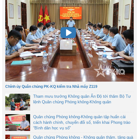
Chính ủy Quân chủng PK-KQ kiểm tra Nhà máy Z119
Tham mưu trưởng Không quân Ấn Độ tới thăm Bộ Tư
lệnh Quân chủng Phòng không-Không quân
Quân chủng Phòng không-Không quân tập huấn cải
cách hành chính, chuyển đổi số, triển khai Phong trào
“Bình dân học vụ số”
Quân chủng Phòng không - Không quân thăm, tặng quà