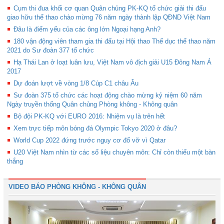
Cụm thi đua khối cơ quan Quân chủng PK-KQ tổ chức giải thi đấu
giao hữu thể thao chào mừng 76 năm ngày thành lập QĐND Việt Nam
Đâu là điểm yếu của các ông lớn Ngoại hạng Anh?
180 vận động viên tham gia thi đấu tại Hội thao Thể dục thể thao năm
2021 do Sư đoàn 377 tổ chức
Hạ Thái Lan ở loạt luân lưu, Việt Nam vô địch giải U15 Đông Nam Á
2017
Dự đoán lượt về vòng 1/8 Cúp C1 châu Âu
Sư đoàn 375 tổ chức các hoạt động chào mừng kỷ niệm 60 năm
Ngày truyền thống Quân chủng Phòng không - Không quân
Bộ đội PK-KQ với EURO 2016: Nhiệm vụ là trên hết
Xem trực tiếp môn bóng đá Olympic Tokyo 2020 ở đâu?
World Cup 2022 đứng trước nguy cơ đổ vỡ vì Qatar
U20 Việt Nam nhìn từ các số liệu chuyên môn: Chỉ còn thiếu một bàn
thắng
VIDEO BÁO PHÒNG KHÔNG - KHÔNG QUÂN