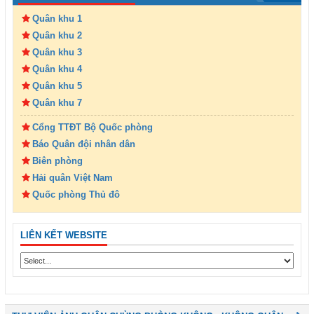
Quân khu 1
Quân khu 2
Quân khu 3
Quân khu 4
Quân khu 5
Quân khu 7
Cổng TTĐT Bộ Quốc phòng
Báo Quân đội nhân dân
Biên phòng
Hải quân Việt Nam
Quốc phòng Thủ đô
LIÊN KẾT WEBSITE