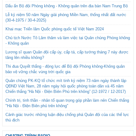
Dấu ấn Bộ đội Phòng không - Không quân trên địa bàn Nam Trung Bộ
Lễ kỷ niệm 50 năm Ngày giải phóng Miền Nam, thống nhất đất nước
(30-4-1975 / 30-4-2025)
Khai mạc Triển lãm Quốc phòng quốc tế Việt Nam 2024
Chủ tịch Nước Tô Lâm thăm và làm việc tại Quân chủng Phòng không
- Không quân
Lương sĩ quan Quân đội cấp úy, cấp tá, cấp tướng tháng 7 này được
tăng lên nhiều không?
Thi đua Quyết thắng - động lực để Bộ đội Phòng không-Không quân
bảo vệ vững chắc vùng trời quốc gia
Quân chủng PK-KQ tổ chức mít tinh kỷ niệm 73 năm ngày thành lập
QĐND Việt Nam, 28 năm ngày hội quốc phòng toàn dân và 45 năm
Chiến thắng “Hà Nội - Điện Biên Phủ trên không” (12-1972 / 12-2017)
Chính trị, tinh thần - nhân tố quan trọng góp phần làm nên Chiến thắng
"Hà Nội - Điện Biên phủ trên không"
Cảnh giác trước những luận điệu chống phá Quân đội của các thế lực
thù địch
CHƯƠNG TRÌNH RADIO