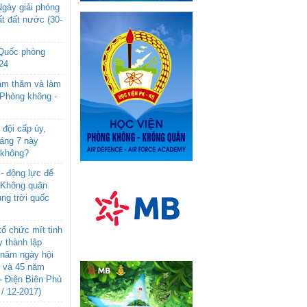
gày giải phóng
t đất nước (30-
 Quốc phòng
24
âm thăm và làm
 Phòng không -
đội cấp úy,
háng 7 này
 không?
- động lực để
-Không quân
ng trời quốc
ổ chức mít tinh
 thành lập
năm ngày hội
n và 45 năm
- Điện Biên Phủ
 / 12-2017)