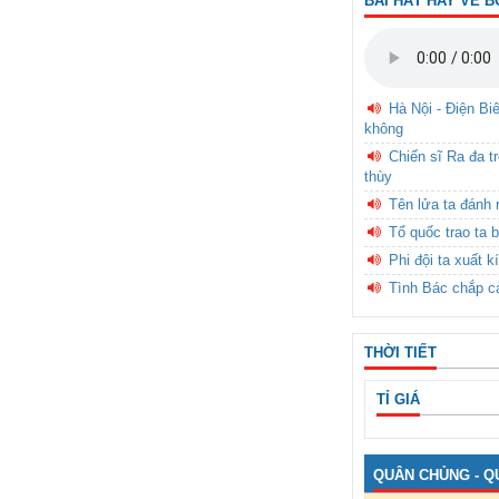
BÀI HÁT HAY VỀ B
Hà Nội - Điện Bi
không
Chiến sĩ Ra đa t
thùy
Tên lửa ta đánh 
Tổ quốc trao ta b
Phi đội ta xuất k
Tình Bác chắp c
THỜI TIẾT
TỈ GIÁ
QUÂN CHỦNG - Q