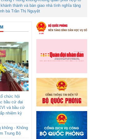
khánh thành và bàn giao nhà tình nghĩa tặng
ình bà Trần Thị Nguyệt
ÂM
ổ chức hội
ác bầu cử đại
XVI và bầu cử
cấp nhiệm kỳ
g không - Không
am Trung Bộ