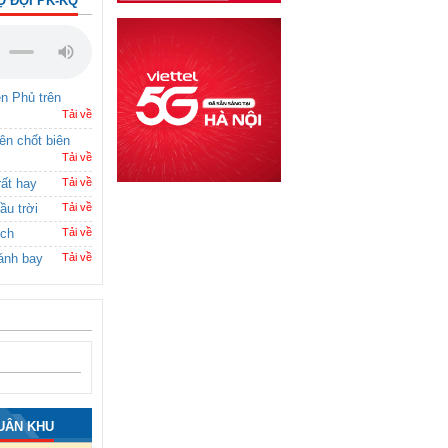
Ộ ĐỘI PK-KQ
ên Phủ trên
Tải về
rên chốt biên
Tải về
rất hay
Tải về
ầu trời
Tải về
ích
Tải về
ánh bay
Tải về
UÂN KHU