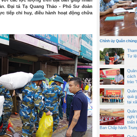
sản. Đại tá Tạ Quang Thảo - Phó Sư đoàn
 tiếp chỉ huy, điều hành hoạt động chữa
Chính ủy Quân chủng
Tham
Tư l
Quân
cách 
trào 
Quân
quà g
tại x
Quân
nghị 
triển
Ban Chấp hành Trun
Quân