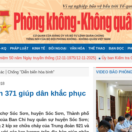
-KQ
PHÁP LUẬT
KINH TẾ
ĐỐI NGOẠI
VĂN HÓA
THỂ THAO
BẠN ĐỌC
PH
 năm Ngày truyền thống (12-11-1975/12-11-2025)
Ủy ban Kiểm tra Quân ủy
Bác
Chống "Diễn biến hòa bình"
VIDEO BÁO PHÒNG
018
n 371 giúp dân khắc phục
i chợ Sóc Sơn, huyện Sóc Sơn, Thành phố
n của Ban Chỉ huy quân sự huyện Sóc Sơn;
2 kíp xe chữa cháy của Trung đoàn 921 và
 với các lực lượng trên địa bàn giúp nhân