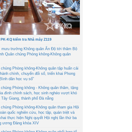
 PK-KQ kiểm tra Nhà máy Z119
 mưu trưởng Không quân Ấn Độ tới thăm Bộ
ệnh Quân chủng Phòng không-Không quân
 chủng Phòng không-Không quân tập huấn cải
hành chính, chuyển đổi số, triển khai Phong
“Bình dân học vụ số”
 chủng Phòng không - Không quân thăm, tặng
ia đình chính sách, học sinh nghèo vượt khó
ã Tây Giang, thành phố Đà nẵng
 chủng Phòng không-Không quân tham gia Hội
toàn quốc nghiên cứu, học tập, quán triệt và
 khai thực hiện Nghị quyết Hội nghị lần thứ ba
g ương Đảng khóa XIV
 chủng Phòng không-Không quân phối hợp tổ