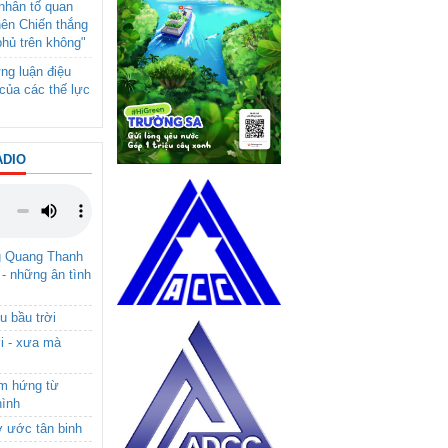
- nhân tố quan
nên Chiến thắng
phủ trên không"
ng luận điệu
của các thế lực
ADIO
g Quang Thanh
 - những ân tình
u bầu trời
i - xưa mà
ảm hứng từ
hình
ơ ước tân binh