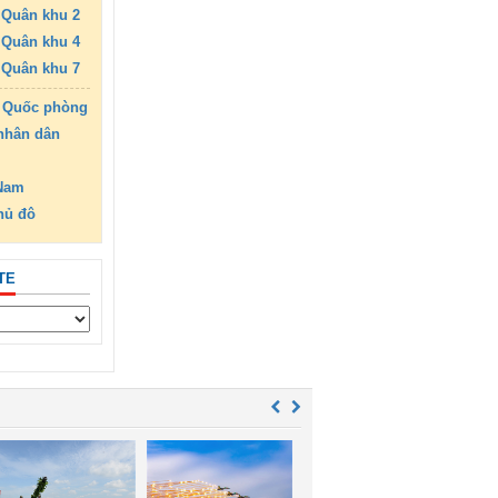
Quân khu 2
Quân khu 4
Quân khu 7
 Quốc phòng
nhân dân
 Nam
hủ đô
TE