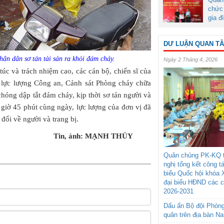
chức 
gia đ
DƯ LUẬN QUAN T
hân dân sơ tán tài sản ra khỏi đám cháy.
Ngày 2 Tháng 4, 2026
túc và trách nhiệm cao, các cán bộ, chiến sĩ của
 lực lượng Công an, Cảnh sát Phòng cháy chữa
óng dập tắt đám cháy, kịp thời sơ tán người và
9 giờ 45 phút cùng ngày, lực lượng của đơn vị đã
đối về người và trang bị.
Tin, ảnh: MẠNH THỦY
Quân chủng PK-KQ t
nghị tổng kết công t
biểu Quốc hội khóa 
đại biểu HĐND các 
2026-2031
Dấu ấn Bộ đội Phòn
quân trên địa bàn N