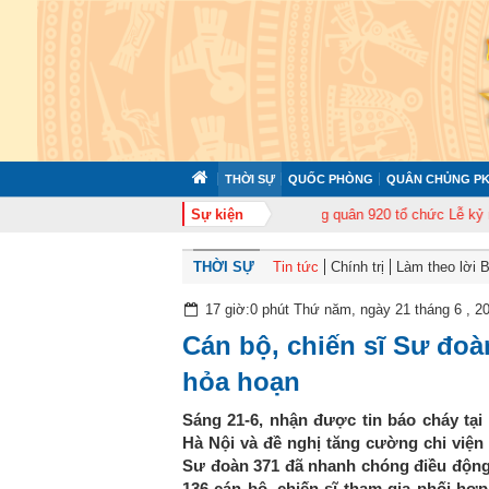
THỜI SỰ
QUỐC PHÒNG
QUÂN CHỦNG PK
p huấn cán bộ năm 2026
Trung đoàn Không quân 920 tổ chức Lễ kỷ niệm 50
Sự kiện
THỜI SỰ
Tin tức
Chính trị
Làm theo lời 
17 giờ:0 phút Thứ năm, ngày 21 tháng 6 , 2
Cán bộ, chiến sĩ Sư đoà
hỏa hoạn
Sáng 21-6, nhận được tin báo cháy tạ
Hà Nội và đề nghị tăng cường chi việ
Sư đoàn 371 đã nhanh chóng điều động 
136 cán bộ, chiến sĩ tham gia phối hợp