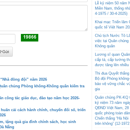
Lễ kỷ niệm 50 năm N
Miền Nam, thống nhấ
4-1975 / 30-4-2025)
Khai mạc Triển lãm
quốc tế Việt Nam 20
Chủ tịch Nước Tô L
việc tại Quân chủng
Không quân
Gửi
Lương sĩ quan Quân 
cấp tá, cấp tướng t
được tăng lên nhiều
Thi đua Quyết thắng 
Bộ đội Phòng không
g “Nhà đồng đội” năm 2026
bảo vệ vững chắc vù
 Quân chủng Phòng không-Không quân kiểm tra
gia
Quân chủng PK-KQ t
 công tác giáo dục, đào tạo năm học 2026-
kỷ niệm 73 năm ngày
QĐND Việt Nam, 28 
ấn cải cách hành chính, chuyển đổi số, triển
quốc phòng toàn dâ
026
Chiến thắng “Hà Nội 
 tặng quà gia đình chính sách, học sinh
trên không” (12-1972
 Đà Nẵng