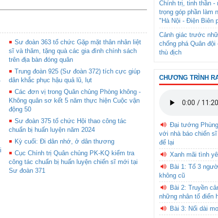
Chính trị, tinh thần 
trọng góp phần làm 
"Hà Nội - Điện Biên 
Cảnh giác trước nhữ
Sư đoàn 363 tổ chức Gặp mặt thân nhân liệt
chống phá Quân đội 
sĩ và thăm, tặng quà các gia đình chính sách
thù địch
trên địa bàn đóng quân
Trung đoàn 925 (Sư đoàn 372) tích cực giúp
CHƯƠNG TRÌNH R
4
dân khắc phục hậu quả lũ, lụt
Các đơn vị trong Quân chủng Phòng không -
Không quân sơ kết 5 năm thực hiện Cuộc vận
động 50
Sư đoàn 375 tổ chức Hội thao công tác
Đại tướng Phùn
chuẩn bị huấn luyện năm 2024
với nhà báo chiến sĩ
Kỳ cuối: Đi dân nhớ, ở dân thương
để lại
i
Cục Chính trị Quân chủng PK-KQ kiểm tra
Xanh mãi tình yê
công tác chuẩn bị huấn luyện chiến sĩ mới tại
Bài 1: Tổ 3 ngườ
Sư đoàn 371
không cũ
Bài 2: Truyền c
những nhân tố điển 
Bài 3: Nối dài m