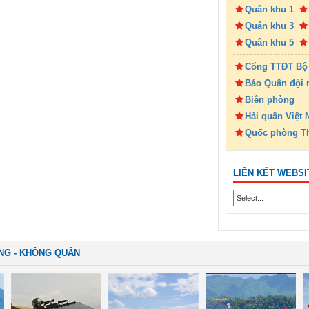
Quân khu 1
Quân khu 3
Quân khu 5
Cổng TTĐT Bộ
Báo Quân đội 
Biên phòng
Hải quân Việt
Quốc phòng T
LIÊN KẾT WEBSI
NG - KHÔNG QUÂN