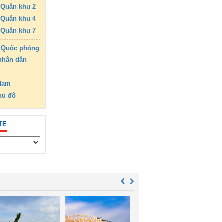
Quân khu 2
Quân khu 4
Quân khu 7
 Quốc phòng
nhân dân
 Nam
hủ đô
TE