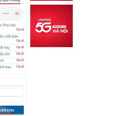
Ộ ĐỘI PK-KQ
ên Phủ trên
Tải về
rên chốt biên
Tải về
rất hay
Tải về
ầu trời
Tải về
ích
Tải về
ánh bay
Tải về
UÂN KHU