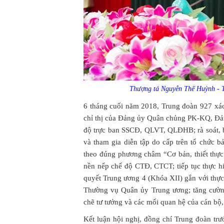
Thượng tá Nguyễn Thế Huỳnh - Tr
6 tháng cuối năm 2018, Trung đoàn 927 xác đ
chỉ thị của Đảng ủy Quân chủng PK-KQ, Đản
độ trực ban SSCĐ, QLVT, QLĐHB; rà soát, bổ
và tham gia diễn tập do cấp trên tổ chức b
theo đúng phương châm “Cơ bản, thiết thực,
nền nếp chế độ CTĐ, CTCT; tiếp tục thực h
quyết Trung ương 4 (Khóa XII) gắn với thực 
Thường vụ Quân ủy Trung ương; tăng cường
chẽ tư tưởng và các mối quan hệ của cán bộ, 
Kết luận hội nghị, đồng chí Trung đoàn trưở