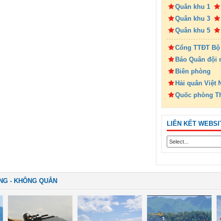
Quân khu 1
Quân khu 3
Quân khu 5
Cổng TTĐT Bộ
Báo Quân đội 
Biên phòng
Hải quân Việt
Quốc phòng T
LIÊN KẾT WEBSI
NG - KHÔNG QUÂN