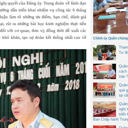
 Nghị quyết của Đảng ủy Trung đoàn về lãnh đạo
ướng dẫn triển khai nhiệm vụ công tác 6 tháng
 luận làm rõ những ưu điểm, hạn chế, đánh giá
i, rút ra những bài học kinh nghiệm thực tiễn
 đối với cơ quan, đơn vị; đồng thời đề xuất các
c khó khăn, tạo sự đoàn kết thống nhất cao về
Chính ủy Quân chủng
Tham
Tư l
Quân
cách 
trào 
Quân
quà g
tại x
Quân
nghị 
triển
Ban Chấp hành Trun
Quân