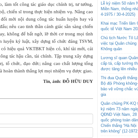
Lễ kỷ niệm 50 năm N
, làm tốt công tác giáo dục chính trị, tư tưởng,
Miền Nam, thống nhấ
bộ, chiến sĩ trong thực hiện nhiệm vụ. Nâng cao
4-1975 / 30-4-2025)
g đổi mới nội dung công tác huấn luyện bay và
Khai mạc Triển lãm
 đấu; nêu cao tinh thần cảnh giác sẵn sàng chiến
quốc tế Việt Nam 20
ay, không để bất ngờ, lỡ thời cơ trong mọi tình
Chủ tịch Nước Tô L
n luyện kỷ luật, xây dựng tổ chức đảng TSVM,
việc tại Quân chủng
 có hiệu quả VKTBKT hiện có, khí tài mới, cải
Không quân
 công tác hậu cần, tài chính. Tập trung xây dựng
Lương sĩ quan Quân 
ị, tổ chức, đạo đức; nâng cao chất lượng tổng
cấp tá, cấp tướng t
được tăng lên nhiều
à hoàn thành thắng lợi mọi nhiệm vụ được giao.
Thi đua Quyết thắng 
Tin, ảnh: ĐỖ HỮU DUY
Bộ đội Phòng không
bảo vệ vững chắc vù
gia
Quân chủng PK-KQ t
kỷ niệm 73 năm ngày
QĐND Việt Nam, 28 
quốc phòng toàn dâ
Chiến thắng “Hà Nội 
trên không” (12-1972