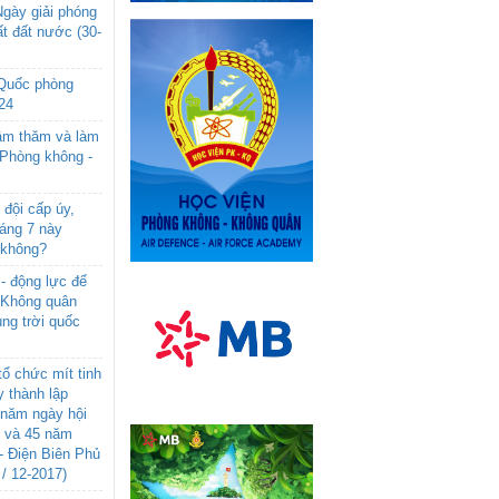
gày giải phóng
t đất nước (30-
 Quốc phòng
24
âm thăm và làm
 Phòng không -
đội cấp úy,
háng 7 này
 không?
- động lực để
-Không quân
ng trời quốc
ổ chức mít tinh
 thành lập
năm ngày hội
n và 45 năm
- Điện Biên Phủ
 / 12-2017)