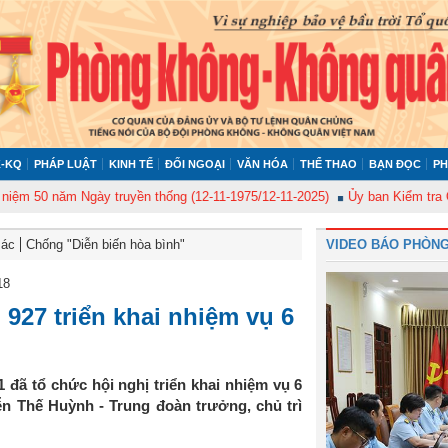
-KQ
PHÁP LUẬT
KINH TẾ
ĐỐI NGOẠI
VĂN HÓA
THỂ THAO
BẠN ĐỌC
PH
0 năm Ngày truyền thống (12-11-1975/12-11-2025)
Ủy ban Kiểm tra Quân ủy
Bác
Chống "Diễn biến hòa bình"
VIDEO BÁO PHÒNG
18
927 triển khai nhiệm vụ 6
 đã tổ chức hội nghị triển khai nhiệm vụ 6
n Thế Huỳnh - Trung đoàn trưởng, chủ trì