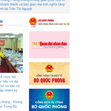
khánh thành và bàn giao nhà tình nghĩa tặng
ình bà Trần Thị Nguyệt
ÂM
ổ chức hội
ác bầu cử đại
XVI và bầu cử
cấp nhiệm kỳ
g không - Không
am Trung Bộ