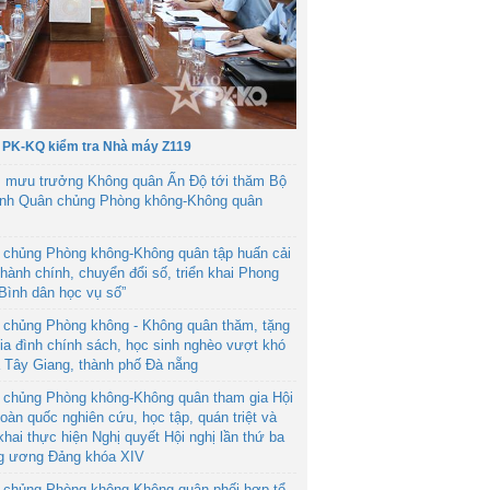
 PK-KQ kiểm tra Nhà máy Z119
 mưu trưởng Không quân Ấn Độ tới thăm Bộ
ệnh Quân chủng Phòng không-Không quân
 chủng Phòng không-Không quân tập huấn cải
hành chính, chuyển đổi số, triển khai Phong
“Bình dân học vụ số”
 chủng Phòng không - Không quân thăm, tặng
ia đình chính sách, học sinh nghèo vượt khó
ã Tây Giang, thành phố Đà nẵng
 chủng Phòng không-Không quân tham gia Hội
toàn quốc nghiên cứu, học tập, quán triệt và
 khai thực hiện Nghị quyết Hội nghị lần thứ ba
g ương Đảng khóa XIV
 chủng Phòng không-Không quân phối hợp tổ