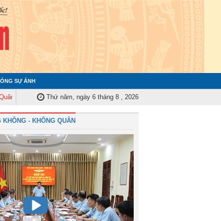
ÓNG SỰ ẢNH
 Trung ương tập huấn nghiệp vụ công tác kiểm tra, giám sát năm 2025
Thứ năm, ngày 6 tháng 8 , 2026
Qu
 KHÔNG - KHÔNG QUÂN