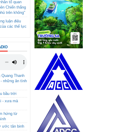
- nhân tố quan
nên Chiến thắng
phủ trên không"
ng luận điệu
của các thế lực
ADIO
g Quang Thanh
 - những ân tình
u bầu trời
i - xưa mà
ảm hứng từ
hình
ơ ước tân binh