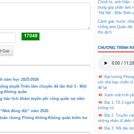
Chính trị, tinh thần 
trọng góp phần làm 
"Hà Nội - Điện Biên 
Cảnh giác trước nhữ
chống phá Quân đội 
thù địch
CHƯƠNG TRÌNH R
Gửi
Đại tướng Phùn
t năm học 2025-2026
với nhà báo chiến sĩ
ng duyệt Triển lãm chuyên đề lần thứ 3 - Một
để lại
ông-Không quân
Xanh mãi tình yê
g báo lịch khám tuyển phi công quân sự năm
Bài 1: Tổ 3 ngườ
không cũ
g “Nhà đồng đội” năm 2026
Bài 2: Truyền c
 Quân chủng Phòng không-Không quân kiểm tra
những nhân tố điển 
Bài 3: Nối dài m