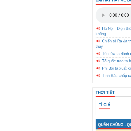
BÀI HÁT HAY VỀ B
Hà Nội - Điện Bi
không
Chiến sĩ Ra đa t
thùy
Tên lửa ta đánh 
Tổ quốc trao ta b
Phi đội ta xuất k
Tình Bác chắp c
THỜI TIẾT
TỈ GIÁ
QUÂN CHỦNG - Q