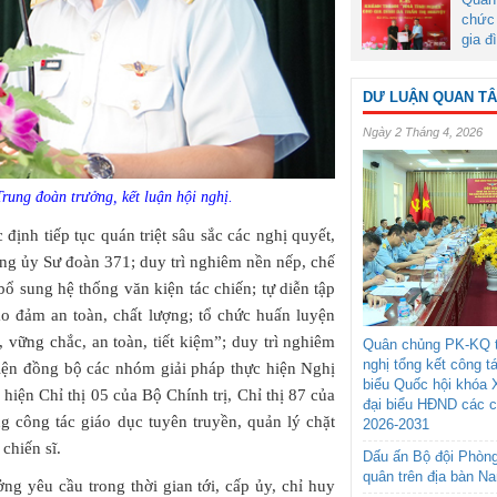
chức 
gia đ
DƯ LUẬN QUAN T
Ngày 2 Tháng 4, 2026
ung đoàn trưởng, kết luận hội nghị.
ịnh tiếp tục quán triệt sâu sắc các nghị quyết,
g ủy Sư đoàn 371; duy trì nghiêm nền nếp, chế
 sung hệ thống văn kiện tác chiến; tự diễn tập
ảo đảm an toàn, chất lượng; tổ chức huấn luyện
 vững chắc, an toàn, tiết kiệm”; duy trì nghiêm
Quân chủng PK-KQ t
nghị tổng kết công t
iện đồng bộ các nhóm giải pháp thực hiện Nghị
biểu Quốc hội khóa 
hiện Chỉ thị 05 của Bộ Chính trị, Chỉ thị 87 của
đại biểu HĐND các 
 công tác giáo dục tuyên truyền, quản lý chặt
2026-2031
chiến sĩ.
Dấu ấn Bộ đội Phòn
quân trên địa bàn N
ng yêu cầu trong thời gian tới, cấp ủy, chỉ huy