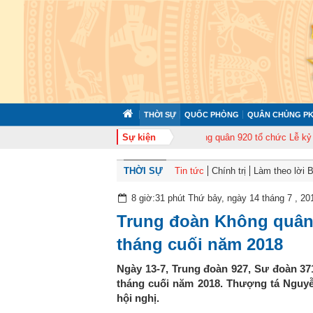
THỜI SỰ
QUỐC PHÒNG
QUÂN CHỦNG PK
p huấn cán bộ năm 2026
Trung đoàn Không quân 920 tổ chức Lễ kỷ niệm 5
Sự kiện
THỜI SỰ
Tin tức
Chính trị
Làm theo lời 
8 giờ:31 phút Thứ bảy, ngày 14 tháng 7 , 20
Trung đoàn Không quân 
tháng cuối năm 2018
Ngày 13-7, Trung đoàn 927, Sư đoàn 371
tháng cuối năm 2018. Thượng tá Nguyễ
hội nghị.