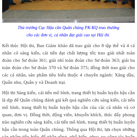
Thủ trưởng Cục Hậu cần Quân chủng PK-KQ trao thưởng
cho các đơn vị, cá nhân đạt giải cao tại Hội thi.
Kết thúc Hội thi, Ban Giám khảo đã trao giải cho 8 tập thể và 4 cá
nhân có sáng kiến, cải tiến đạt chất lượng tốt; trao giải nhất toàn
đoàn cho Sư đoàn 361; giải nhì toàn đoàn cho Sư đoàn 363; giải ba
toàn đoàn cho Sư đoàn 370 và Sư đoàn 375; đồng thời trao giải cho
các cá nhân, sản phẩm tiêu biểu thuộc 4 chuyên ngành: Xăng dầu,
Quân nhu, Quân y và Doanh trại.
Hội thi Sáng kiến, cải tiến mô hình, trang thiết bị huấn luyện hậu cần
là dịp để Quân chủng đánh giá kết quả nghiên cứu sáng kiến, cải tiến
mô hình, trang thiết bị huấn luyện hậu cần của các cá nhân và cơ
quan, đơn vị. Đồng thời, động viên, khuyến khích, thúc đẩy phong
trào nghiên cứu sáng kiến, cải tiến mô hình, trang thiết bị huấn luyện
hậu cần trong toàn Quân chủng. Thông qua Hội thi, lựa chọn những
sản phẩm tiêu biểu để nhân rộng, phổ biến, phục vụ công tác huấn