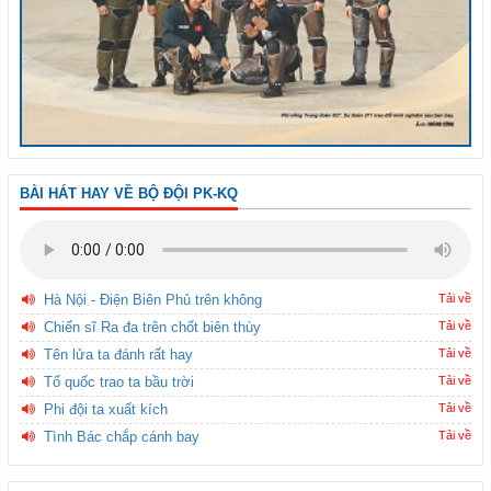
BÀI HÁT HAY VỀ BỘ ĐỘI PK-KQ
Hà Nội - Điện Biên Phủ trên không
Tải về
Chiến sĩ Ra đa trên chốt biên thùy
Tải về
Tên lửa ta đánh rất hay
Tải về
Tổ quốc trao ta bầu trời
Tải về
Phi đội ta xuất kích
Tải về
Tình Bác chắp cánh bay
Tải về