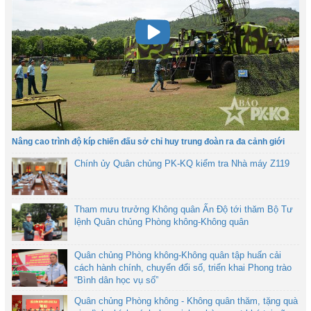
Nâng cao trình độ kíp chiến đấu sở chỉ huy trung đoàn ra đa cảnh giới
Chính ủy Quân chủng PK-KQ kiểm tra Nhà máy Z119
Tham mưu trưởng Không quân Ấn Độ tới thăm Bộ Tư
lệnh Quân chủng Phòng không-Không quân
Quân chủng Phòng không-Không quân tập huấn cải
cách hành chính, chuyển đổi số, triển khai Phong trào
“Bình dân học vụ số”
Quân chủng Phòng không - Không quân thăm, tặng quà