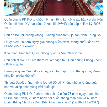
Quân chủng PK-KQ tổ chức hội nghị tổng kết công tác bầu cử đại biểu
Quốc hội khóa XVI và bầu cử đại biểu HĐND các cấp nhiệm kỳ 2026-
2031
Dấu ấn Bộ đội Phòng không - Không quân trên địa bàn Nam Trung Bộ
Lễ kỷ niệm 50 năm Ngày giải phóng Miền Nam, thống nhất đất nước
(30-4-1975 / 30-4-2025)
Khai mạc Triển lãm Quốc phòng quốc tế Việt Nam 2024
Chủ tịch Nước Tô Lâm thăm và làm việc tại Quân chủng Phòng không
- Không quân
Lương sĩ quan Quân đội cấp úy, cấp tá, cấp tướng tháng 7 này được
tăng lên nhiều không?
Thi đua Quyết thắng - động lực để Bộ đội Phòng không-Không quân
bảo vệ vững chắc vùng trời quốc gia
Quân chủng PK-KQ tổ chức mít tinh kỷ niệm 73 năm ngày thành lập
QĐND Việt Nam, 28 năm ngày hội quốc phòng toàn dân và 45 năm
Chiến thắng “Hà Nội - Điện Biên Phủ trên không” (12-1972 / 12-2017)