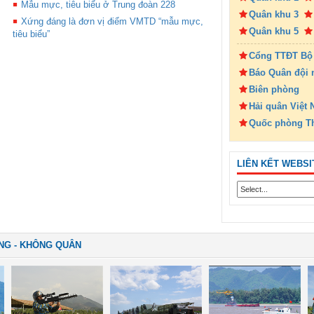
Mẫu mực, tiêu biểu ở Trung đoàn 228
Quân khu 3
Xứng đáng là đơn vị điểm VMTD “mẫu mực,
Quân khu 5
tiêu biểu”
Cổng TTĐT Bộ
Báo Quân đội 
Biên phòng
Hải quân Việt
Quốc phòng T
LIÊN KẾT WEBSI
NG - KHÔNG QUÂN