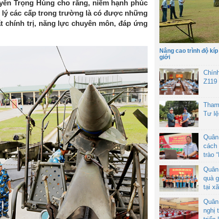
uyễn Trọng Hùng cho rằng, niềm hạnh phúc
 lý các cấp trong trường là có được những
t chính trị, năng lực chuyên môn, đáp ứng
Nâng cao trình độ kíp
giới
Chín
Z119
Tham
Tư l
Quân
cách 
trào 
Quân
quà g
tại x
Quân
nghị 