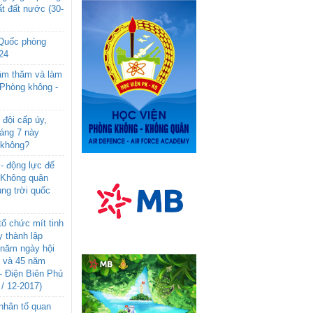
t đất nước (30-
 Quốc phòng
24
âm thăm và làm
 Phòng không -
đội cấp úy,
háng 7 này
 không?
- động lực để
-Không quân
ng trời quốc
ổ chức mít tinh
 thành lập
năm ngày hội
n và 45 năm
- Điện Biên Phủ
 / 12-2017)
- nhân tố quan