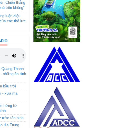
nên Chiến thắng
phủ trên không"
ng luận điệu
của các thế lực
ADIO
g Quang Thanh
 - những ân tình
u bầu trời
i - xưa mà
ảm hứng từ
hình
ơ ước tân binh
ận địa Trung