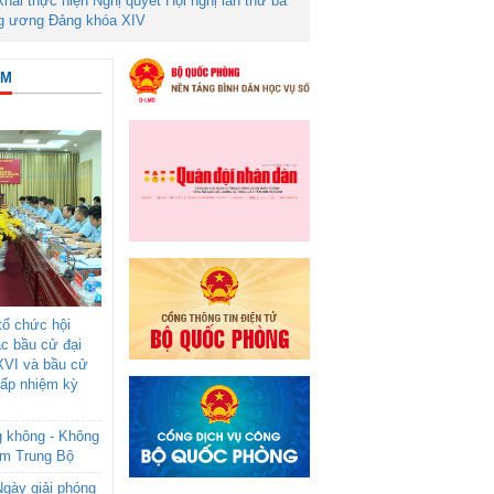
 khai thực hiện Nghị quyết Hội nghị lần thứ ba
g ương Đảng khóa XIV
ÂM
ổ chức hội
ác bầu cử đại
XVI và bầu cử
cấp nhiệm kỳ
g không - Không
am Trung Bộ
gày giải phóng