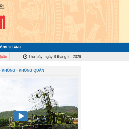
ÓNG SỰ ẢNH
 Trung ương tập huấn nghiệp vụ công tác kiểm tra, giám sát năm 2025
Thứ bảy, ngày 8 tháng 8 , 2026
Qu
 KHÔNG - KHÔNG QUÂN