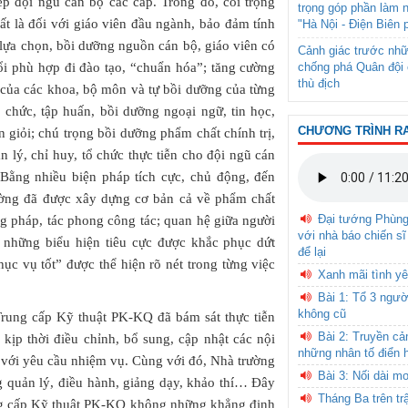
ếp đội ngũ cán bộ các cấp. Trong đó, coi trọng
trọng góp phần làm 
hất là đối với giáo viên đầu ngành, bảo đảm tính
"Hà Nội - Điện Biên 
ng lựa chọn, bồi dưỡng nguồn cán bộ, giáo viên có
Cảnh giác trước nhữ
chống phá Quân đội 
uổi phù hợp đi đào tạo, “chuẩn hóa”; tăng cường
thù địch
của các khoa, bộ môn và tự bồi dưỡng của từng
i chức, tập huấn, bồi dưỡng ngoại ngữ, tin học,
CHƯƠNG TRÌNH R
n giỏi; chú trọng bồi dưỡng phẩm chất chính trị,
n lý, chỉ huy, tổ chức thực tiễn cho đội ngũ cán
Bằng nhiều biện pháp tích cực, chủ động, đến
rường đã được xây dựng cơ bản cả về phẩm chất
Đại tướng Phùn
ơng pháp, tác phong công tác; quan hệ giữa người
với nhà báo chiến sĩ
, những biểu hiện tiêu cực được khắc phục dứt
để lại
hục vụ tốt” được thể hiện rõ nét trong từng việc
Xanh mãi tình yê
Bài 1: Tổ 3 ngườ
không cũ
Trung cấp Kỹ thuật PK-KQ đã bám sát thực tiễn
Bài 2: Truyền c
 kịp thời điều chỉnh, bổ sung, cập nhật các nội
những nhân tố điển 
 với yêu cầu nhiệm vụ. Cùng với đó, Nhà trường
Bài 3: Nối dài m
g quản lý, điều hành, giảng dạy, khảo thí… Đây
Tháng Ba trên tr
ung cấp Kỹ thuật PK-KQ không những khẳng định