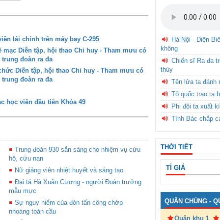
iên lái chính trên máy bay C-295
Hà Nội - Điện Bi
không
mạc Diễn tập, hội thao Chỉ huy - Tham mưu có
 trung đoàn ra đa
Chiến sĩ Ra đa t
thùy
ức Diễn tập, hội thao Chỉ huy - Tham mưu có
 trung đoàn ra đa
Tên lửa ta đánh 
Tổ quốc trao ta b
c học viên đầu tiên Khóa 49
Phi đội ta xuất k
Tình Bác chắp c
THỜI TIẾT
Trung đoàn 930 sẵn sàng cho nhiệm vụ cứu
hộ, cứu nạn
TỈ GIÁ
Nữ giảng viên nhiệt huyết và sáng tạo
Đại tá Hà Xuân Cương - người Đoàn trưởng
mẫu mực
QUÂN CHỦNG - Q
Sự nguy hiểm của đòn tấn công chớp
nhoáng toàn cầu
Quân khu 1