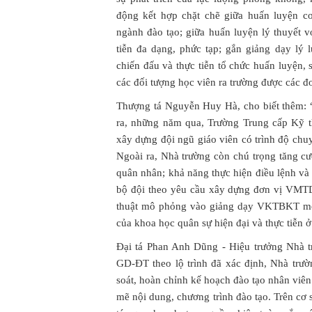
động kết hợp chặt chẽ giữa huấn luyện c
ngành đào tạo; giữa huấn luyện lý thuyết v
tiễn đa dạng, phức tạp; gắn giảng dạy lý
chiến đấu và thực tiễn tổ chức huấn luyện,
các đối tượng học viên ra trường được các đ
Thượng tá Nguyễn Huy Hà, cho biết thêm: 
ra, những năm qua, Trường Trung cấp Kỹ 
xây dựng đội ngũ giáo viên có trình độ chu
Ngoài ra, Nhà trường còn chú trọng tăng cườ
quân nhân; khả năng thực hiện điều lệnh và 
bộ đội theo yêu cầu xây dựng đơn vị VMT
thuật mô phỏng vào giảng dạy VKTBKT mới,
của khoa học quân sự hiện đại và thực tiễn ở
Đại tá Phan Anh Dũng - Hiệu trưởng Nhà t
GD-ĐT theo lộ trình đã xác định, Nhà trườ
soát, hoàn chỉnh kế hoạch đào tạo nhân vi
mẽ nội dung, chương trình đào tạo. Trên cơ s