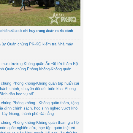
 chiến đấu sở chỉ huy trung đoàn ra đa cảnh
h ủy Quân chủng PK-KQ kiểm tra Nhà máy
 mưu trưởng Không quân Ấn Độ tới thăm Bộ
ệnh Quân chủng Phòng không-Không quân
 chủng Phòng không-Không quân tập huấn cải
hành chính, chuyển đổi số, triển khai Phong
“Bình dân học vụ số”
 chủng Phòng không - Không quân thăm, tặng
ia đình chính sách, học sinh nghèo vượt khó
ã Tây Giang, thành phố Đà nẵng
 chủng Phòng không-Không quân tham gia Hội
toàn quốc nghiên cứu, học tập, quán triệt và