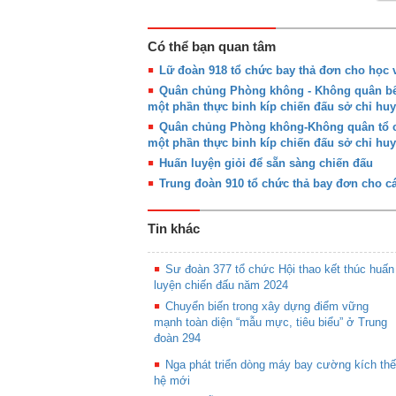
Có thể bạn quan tâm
Lữ đoàn 918 tổ chức bay thả đơn cho học v
Quân chủng Phòng không - Không quân bế 
một phần thực binh kíp chiến đấu sở chỉ huy
Quân chủng Phòng không-Không quân tổ ch
một phần thực binh kíp chiến đấu sở chỉ huy
Huấn luyện giỏi để sẵn sàng chiến đấu
Trung đoàn 910 tổ chức thả bay đơn cho cá
Tin khác
Sư đoàn 377 tổ chức Hội thao kết thúc huấn
luyện chiến đấu năm 2024
Chuyển biến trong xây dựng điểm vững
mạnh toàn diện “mẫu mực, tiêu biểu” ở Trung
đoàn 294
Nga phát triển dòng máy bay cường kích thế
hệ mới