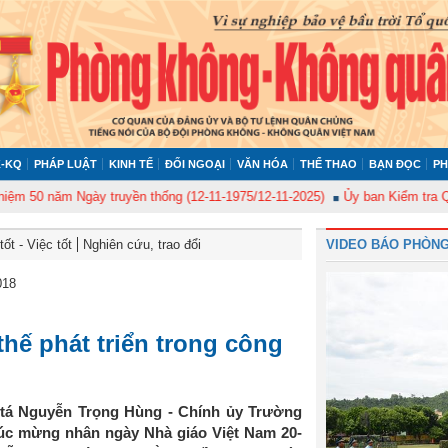
-KQ
PHÁP LUẬT
KINH TẾ
ĐỐI NGOẠI
VĂN HÓA
THỂ THAO
BẠN ĐỌC
PH
 năm Ngày truyền thống (12-11-1975/12-11-2025)
Ủy ban Kiểm tra Quân ủy
ốt - Việc tốt
Nghiên cứu, trao đổi
VIDEO BÁO PHÒNG
018
thế phát triển trong công
 tá Nguyễn Trọng Hùng - Chính ủy Trường
úc mừng nhân ngày Nhà giáo Việt Nam 20-