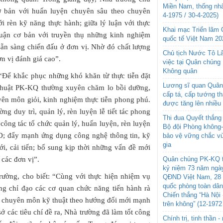
Miền Nam, thống nhấ
ơ bản với huấn luyện chuyên sâu theo chuyên
4-1975 / 30-4-2025)
ới rèn kỹ năng thực hành; giữa lý luận với thực
Khai mạc Triển lãm
 luận cơ bản với truyền thụ những kinh nghiệm
quốc tế Việt Nam 20
 sẵn sàng chiến đấu ở đơn vị. Nhờ đó chất lượng
Chủ tịch Nước Tô L
ơn vị đánh giá cao”.
việc tại Quân chủng
Không quân
“Để khắc phục những khó khăn từ thực tiễn đặt
Lương sĩ quan Quân 
thuật PK-KQ thường xuyên chăm lo bồi dưỡng,
cấp tá, cấp tướng t
yên môn giỏi, kinh nghiệm thực tiễn phong phú.
được tăng lên nhiều
ng duy trì, quản lý, rèn luyện lễ tiết tác phong
Thi đua Quyết thắng 
công tác tổ chức quản lý, huấn luyện, rèn luyện
Bộ đội Phòng không
D; đẩy mạnh ứng dụng công nghệ thông tin, kỹ
bảo vệ vững chắc vù
gia
 cải tiến; bổ sung kịp thời những vấn đề mới
Quân chủng PK-KQ t
 các đơn vị”.
kỷ niệm 73 năm ngày
rường, cho biết: “Cùng với thực hiện nhiệm vụ
QĐND Việt Nam, 28 
quốc phòng toàn dâ
ng chỉ đạo các cơ quan chức năng tiến hành rà
Chiến thắng “Hà Nội 
ên chuyên môn kỹ thuật theo hướng đổi mới mạnh
trên không” (12-1972
ở các tiêu chí đề ra, Nhà trường đã làm tốt công
Chính trị, tinh thần 