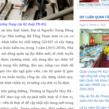
triển
Ban Chấp hành Trun
DƯ LUẬN QUAN T
Trường Trung cấp Kỹ thuật PK-KQ.
Ngày 2 Tháng 4, 2026
g tại khu thực hành, Đại tá Nguyễn Trọng Hùng
ủa Cục Nhà trường, Bộ Tổng Tham mưu và các cơ
n hành kiểm tra chất lượng GD-ĐT và xây dựng
ủa đoàn kiểm tra, trong 3 năm (2015-2018), Nhà
 nơi đóng quân tại địa điểm mới; tổ chức tuyển
y định; chương trình, nội dung đào tạo được bổ
hú trọng bồi dưỡng, đào tạo, nâng cao trình độ
m cho đội ngũ giáo viên, cán bộ quản lý giáo
Quân chủng PK-KQ t
nghị tổng kết công t
ểm tra huấn luyện; công tác xây dựng chính quy,
biểu Quốc hội khóa 
nh hình chính trị, tư tưởng của đơn vị ổn định.
đại biểu HĐND các 
2026-2031
ở khu giảng đường, Thượng tá Nguyễn Huy Hà -
Dấu ấn Bộ đội Phòn
ĐT theo kịp với sự phát triển thực tế ở đơn vị,
quân trên địa bàn N
 viên đi thực tế để cập nhật nội dung mới trong
Lễ kỷ niệm 50 năm N
 không quân. Trong giảng dạy, Nhà trường chủ