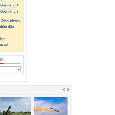
Quân khu 4
Quân khu 7
 Quốc phòng
nhân dân
 Nam
hủ đô
TE