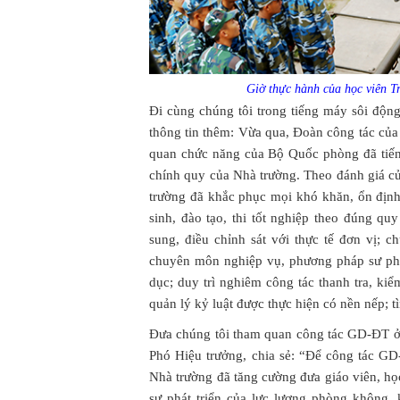
Giờ thực hành của học viên 
Đi cùng chúng tôi trong tiếng máy sôi độn
thông tin thêm: Vừa qua, Đoàn công tác c
quan chức năng của Bộ Quốc phòng đã tiế
chính quy của Nhà trường. Theo đánh giá c
trường đã khắc phục mọi khó khăn, ổn định
sinh, đào tạo, thi tốt nghiệp theo đúng qu
sung, điều chỉnh sát với thực tế đơn vị; c
chuyên môn nghiệp vụ, phương pháp sư phạ
dục; duy trì nghiêm công tác thanh tra, ki
quản lý kỷ luật được thực hiện có nền nếp; tì
Đưa chúng tôi tham quan công tác GD-ĐT 
Phó Hiệu trưởng, chia sẻ: “Để công tác GD-
Nhà trường đã tăng cường đưa giáo viên, học
sự phát triển của lực lượng phòng không,