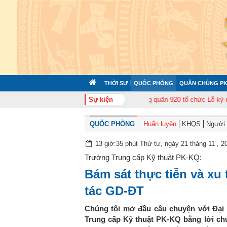
THỜI SỰ
QUỐC PHÒNG
QUÂN CHỦNG PK
p huấn cán bộ năm 2026
Trung đoàn Không quân 920 tổ chức Lễ kỷ niệm 50
Sự kiện
QUỐC PHÒNG
Huấn luyện
KHQS
Người t
13 giờ:35 phút Thứ tư, ngày 21 tháng 11 , 2
Trường Trung cấp Kỹ thuật PK-KQ:
Bám sát thực tiễn và xu 
tác GD-ĐT
Chúng tôi mở đầu câu chuyện với Đại
Trung cấp Kỹ thuật PK-KQ bằng lời ch