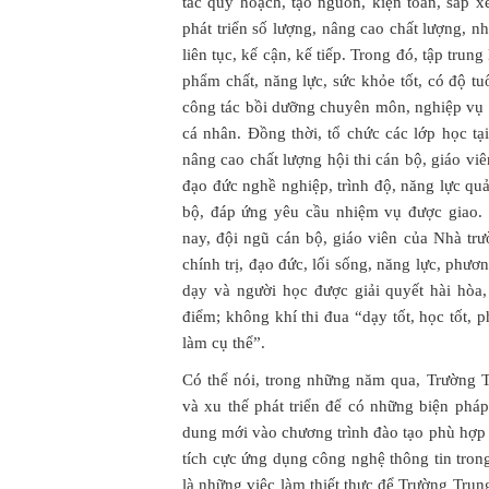
tác quy hoạch, tạo nguồn, kiện toàn, sắp x
phát triển số lượng, nâng cao chất lượng, n
liên tục, kế cận, kế tiếp. Trong đó, tập tru
phẩm chất, năng lực, sức khỏe tốt, có độ t
công tác bồi dưỡng chuyên môn, nghiệp vụ 
cá nhân. Đồng thời, tổ chức các lớp học tạ
nâng cao chất lượng hội thi cán bộ, giáo viê
đạo đức nghề nghiệp, trình độ, năng lực quả
bộ, đáp ứng yêu cầu nhiệm vụ được giao. 
nay, đội ngũ cán bộ, giáo viên của Nhà t
chính trị, đạo đức, lối sống, năng lực, phư
dạy và người học được giải quyết hài hòa
điểm; không khí thi đua “dạy tốt, học tốt, p
làm cụ thể”.
Có thể nói, trong những năm qua, Trường 
và xu thế phát triển để có những biện pháp
dung mới vào chương trình đào tạo phù hợp
tích cực ứng dụng công nghệ thông tin tron
là những việc làm thiết thực để Trường Tr