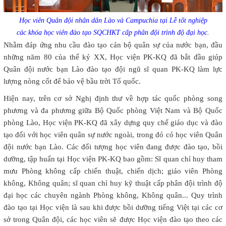
Học viên Quân đội nhân dân Lào và Campuchia tại Lễ tốt nghiệp
các khóa học viên đào tạo SQCHKT cấp phân đội trình độ đại học.
Nhằm đáp ứng nhu cầu đào tạo cán bộ quân sự của nước bạn, đầu
những năm 80 của thế kỷ XX, Học viện PK-KQ đã bắt đầu giúp
Quân đội nước bạn Lào đào tạo đội ngũ sĩ quan PK-KQ làm lực
lượng nòng cốt để bảo vệ bầu trời Tổ quốc.
Hiện nay, trên cơ sở Nghị định thư về hợp tác quốc phòng song
phương và đa phương giữa Bộ Quốc phòng Việt Nam và Bộ Quốc
phòng Lào, Học viện PK-KQ đã xây dựng quy chế giáo dục và đào
tạo đối với học viên quân sự nước ngoài, trong đó có học viên Quân
đội nước bạn Lào. Các đối tượng học viên đang được đào tạo, bồi
dưỡng, tập huấn tại Học viện PK-KQ bao gồm: Sĩ quan chỉ huy tham
mưu Phòng không cấp chiến thuật, chiến dịch; giáo viên Phòng
không, Không quân; sĩ quan chỉ huy kỹ thuật cấp phân đội trình độ
đại học các chuyên ngành Phòng không, Không quân... Quy trình
đào tạo tại Học viện là sau khi được bồi dưỡng tiếng Việt tại các cơ
sở trong Quân đội, các học viên sẽ được Học viện đào tạo theo các