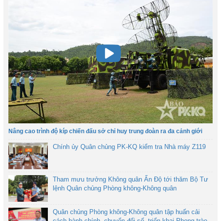
Nâng cao trình độ kíp chiến đấu sở chỉ huy trung đoàn ra đa cảnh giới
Chính ủy Quân chủng PK-KQ kiểm tra Nhà máy Z119
Tham mưu trưởng Không quân Ấn Độ tới thăm Bộ Tư
lệnh Quân chủng Phòng không-Không quân
Quân chủng Phòng không-Không quân tập huấn cải
cách hành chính, chuyển đổi số, triển khai Phong trào