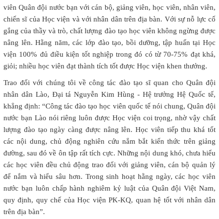
viên Quân đội nước bạn với cán bộ, giảng viên, học viên, nhân viên,
chiến sĩ của Học viện và với nhân dân trên địa bàn. Với sự nỗ lực cố
gắng của thầy và trò, chất lượng đào tạo học viên không ngừng được
nâng lên. Hằng năm, các lớp đào tạo, bồi dưỡng, tập huấn tại Học
viện 100% đủ điều kiện tốt nghiệp trong đó có từ 70-75% đạt khá,
giỏi; nhiều học viên đạt thành tích tốt được Học viện khen thưởng.
Trao đổi với chúng tôi về công tác đào tạo sĩ quan cho Quân đội
nhân dân Lào, Đại tá Nguyễn Kim Hùng - Hệ trưởng Hệ Quốc tế,
khẳng định: “Công tác đào tạo học viên quốc tế nói chung, Quân đội
nước bạn Lào nói riêng luôn được Học viện coi trọng, nhờ vậy chất
lượng đào tạo ngày càng được nâng lên. Học viên tiếp thu khá tốt
các nội dung, chủ động nghiên cứu nắm bắt kiến thức trên giảng
đường, sau đó về ôn tập rất tích cực. Những nội dung khó, chưa hiểu
các học viên đều chủ động trao đổi với giảng viên, cán bộ quản lý
để nắm và hiểu sâu hơn. Trong sinh hoạt hằng ngày, các học viên
nước bạn luôn chấp hành nghiêm kỷ luật của Quân đội Việt Nam,
quy định, quy chế của Học viện PK-KQ, quan hệ tốt với nhân dân
trên địa bàn”.