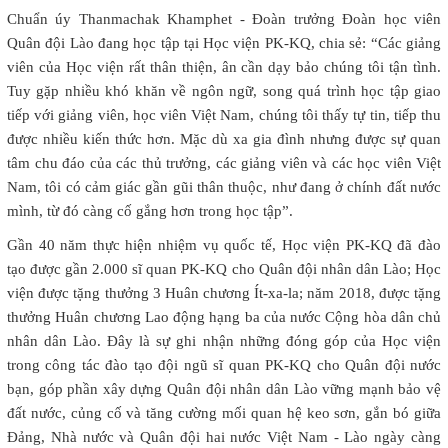
Chuẩn úy Thanmachak Khamphet - Đoàn trưởng Đoàn học viên
Quân đội Lào đang học tập tại Học viện PK-KQ, chia sẻ: “Các giảng
viên của Học viện rất thân thiện, ân cần dạy bảo chúng tôi tận tình.
Tuy gặp nhiều khó khăn về ngôn ngữ, song quá trình học tập giao
tiếp với giảng viên, học viên Việt Nam, chúng tôi thấy tự tin, tiếp thu
được nhiều kiến thức hơn. Mặc dù xa gia đình nhưng được sự quan
tâm chu đáo của các thủ trưởng, các giảng viên và các học viên Việt
Nam, tôi có cảm giác gần gũi thân thuộc, như đang ở chính đất nước
mình, từ đó càng cố gắng hơn trong học tập”.
Gần 40 năm thực hiện nhiệm vụ quốc tế, Học viện PK-KQ đã đào
tạo được gần 2.000 sĩ quan PK-KQ cho Quân đội nhân dân Lào; Học
viện được tặng thưởng 3 Huân chương Ít-xa-la; năm 2018, được tặng
thưởng Huân chương Lao động hạng ba của nước Cộng hòa dân chủ
nhân dân Lào. Đây là sự ghi nhận những đóng góp của Học viện
trong công tác đào tạo đội ngũ sĩ quan PK-KQ cho Quân đội nước
bạn, góp phần xây dựng Quân đội nhân dân Lào vững mạnh bảo vệ
đất nước, củng cố và tăng cường mối quan hệ keo sơn, gắn bó giữa
Đảng, Nhà nước và Quân đội hai nước Việt Nam - Lào ngày càng