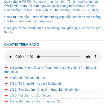
Quân chủng PK-KQ tổ chức mít tinh kỷ niệm 73 năm ngày thành lập
QĐND Việt Nam, 28 năm ngày hội quốc phòng toàn dân và 45 năm
Chiến thắng “Hà Nội - Điện Biên Phủ trên không” (12-1972 / 12-2017)
Chính trị, tinh thần - nhân tố quan trọng góp phần làm nên Chiến thắng
"Hà Nội - Điện Biên phủ trên không"
Cảnh giác trước những luận điệu chống phá Quân đội của các thế lực
thù địch
CHƯƠNG TRÌNH RADIO
Đại tướng Phùng Quang Thanh với nhà báo chiến sĩ - những ân
tình để lại
Xanh mãi tình yêu bầu trời
Bài 1: Tổ 3 người - xưa mà không cũ
Bài 2: Truyền cảm hứng từ những nhân tố điển hình
Bài 3: Nối dài mơ ước tân binh
Tháng Ba trên trận địa Trung đoàn 218