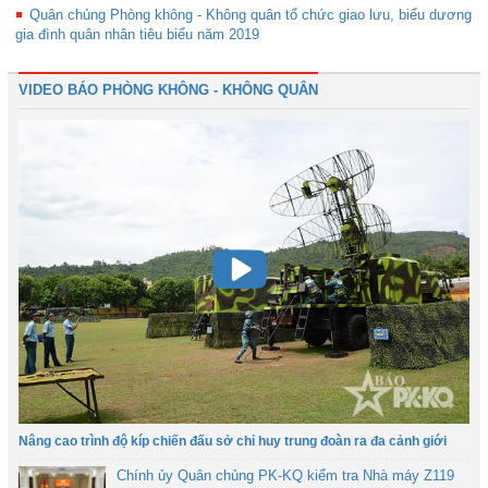
Quân chủng Phòng không - Không quân tổ chức giao lưu, biểu dương
gia đình quân nhân tiêu biểu năm 2019
VIDEO BÁO PHÒNG KHÔNG - KHÔNG QUÂN
Nâng cao trình độ kíp chiến đấu sở chỉ huy trung đoàn ra đa cảnh giới
Chính ủy Quân chủng PK-KQ kiểm tra Nhà máy Z119