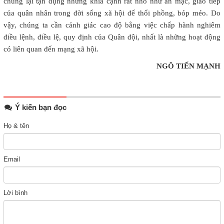
chúng lại tận dụng những khía cạnh rất nhỏ như ăn mặc, giao tiếp
của quân nhân trong đời sống xã hội để thổi phồng, bóp méo. Do
vậy, chúng ta cần cảnh giác cao độ bằng việc chấp hành nghiêm
điều lệnh, điều lệ, quy định của Quân đội, nhất là những hoạt động
có liên quan đến mạng xã hội.
NGÔ TIẾN MẠNH
Ý kiến bạn đọc
Họ & tên
Email
Lời bình