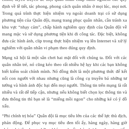
định về lễ tiết, tác phong, phong cách quân nhân ở mọi lúc, mọi nơi.
Trong quá trình thực hiện nhiệm vụ ngoài doanh trại có sử dụng
phương tiện của Quân đội, mang trang phục quân nhân, cần tránh xa
khu vực “nhạy cảm”, chấp hành nghiêm quy định của Quân đội về
mang mặc và sử dụng phương tiện khi đi công tác. Đặc biệt, không
đưa các hình ảnh, clip trong thực hiện nhiệm vụ lên Internet và xử lý
nghiêm với quân nhân vi phạm theo đúng quy định.
Mạng xã hội là một sân chơi hai mặt đối với chúng ta. Đối với các
quân nhân trẻ, nó cũng kéo theo rất nhiều hệ lụy khi các bạn không
biết kiểm soát chính mình. Nó đồng thời là một phương thức để kết
nối con người với nhau nhưng cũng là công cụ truyền bá những tư
tưởng và hình ảnh độc hại đến mọi người. Thông tin trên mạng là rất
nhiều và rất dễ tiếp cận, nhưng nếu không biết chọn lọc thông tin và
đưa thông tin thì bạn sẽ là “miếng mồi ngon” cho những kẻ có ý đồ
xấu.
“Phi chính trị hóa” Quân đội là mục tiêu lớn của các thế lực thù địch,
phản động. Để phục vụ mục tiêu đen tối ấy, hàng ngày, hàng giờ