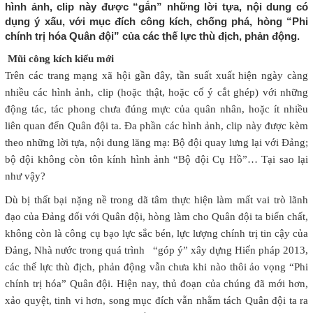
hình ảnh, clip này được “gắn” những lời tựa, nội dung có
dụng ý xấu, với mục đích công kích, chống phá, hòng “Phi
chính trị hóa Quân đội” của các thế lực thù địch, phản động.
Mũi công kích kiểu mới
Trên các trang mạng xã hội gần đây, tần suất xuất hiện ngày càng
nhiều các hình ảnh, clip (hoặc thật, hoặc cố ý cắt ghép) với những
động tác, tác phong chưa đúng mực của quân nhân, hoặc ít nhiều
liên quan đến Quân đội ta. Đa phần các hình ảnh, clip này được kèm
theo những lời tựa, nội dung lăng mạ: Bộ đội quay lưng lại với Đảng;
bộ đội không còn tôn kính hình ảnh “Bộ đội Cụ Hồ”… Tại sao lại
như vậy?
Dù bị thất bại nặng nề trong dã tâm thực hiện làm mất vai trò lãnh
đạo của Đảng đối với Quân đội, hòng làm cho Quân đội ta biến chất,
không còn là công cụ bạo lực sắc bén, lực lượng chính trị tin cậy của
Đảng, Nhà nước trong quá trình “góp ý” xây dựng Hiến pháp 2013,
các thế lực thù địch, phản động vẫn chưa khi nào thôi ảo vọng “Phi
chính trị hóa” Quân đội. Hiện nay, thủ đoạn của chúng đã mới hơn,
xảo quyệt, tinh vi hơn, song mục đích vẫn nhằm tách Quân đội ta ra