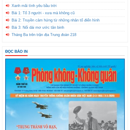
Xanh mãi tình yêu bầu trời
Bài 1: Tổ 3 người - xưa mà không cũ
Bài 2: Truyền cảm hứng từ những nhân tố điển hình
Bài 3: Nối dài mơ ước tân binh
Tháng Ba trên trận địa Trung đoàn 218
ĐỌC BÁO IN