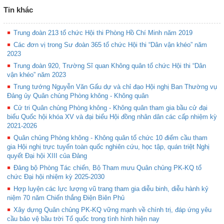
Tin khác
Trung đoàn 213 tổ chức Hội thi Phòng Hồ Chí Minh năm 2019
Các đơn vị trong Sư đoàn 365 tổ chức Hội thi “Dân vận khéo” năm
2023
Trung đoàn 920, Trường Sĩ quan Không quân tổ chức Hội thi “Dân
vận khéo” năm 2023
Trung tướng Nguyễn Văn Gấu dự và chỉ đạo Hội nghị Ban Thường vụ
Đảng ủy Quân chủng Phòng không - Không quân
Cử tri Quân chủng Phòng không - Không quân tham gia bầu cử đại
biểu Quốc hội khóa XV và đại biểu Hội đồng nhân dân các cấp nhiệm kỳ
2021-2026
Quân chủng Phòng không - Không quân tổ chức 10 điểm cầu tham
gia Hội nghị trực tuyến toàn quốc nghiên cứu, học tập, quán triệt Nghị
quyết Đại hội XIII của Đảng
Đảng bộ Phòng Tác chiến, Bộ Tham mưu Quân chủng PK-KQ tổ
chức Đại hội nhiệm kỳ 2025-2030
Hợp luyện các lực lượng vũ trang tham gia diễu binh, diễu hành kỷ
niệm 70 năm Chiến thắng Điện Biên Phủ
Xây dựng Quân chủng PK-KQ vững mạnh về chính trị, đáp ứng yêu
cầu bảo vệ bầu trời Tổ quốc trong tình hình hiện nay