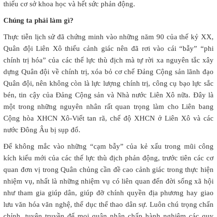
thiếu cơ sở khoa học và hết sức phản động.
Chúng ta phải làm gì?
Thực tiễn lịch sử đã chứng minh vào những năm 90 của thế kỷ XX,
Quân đội Liên Xô thiếu cảnh giác nên đã rơi vào cái “bẫy” “phi
chính trị hóa” của các thế lực thù địch mà tự rời xa nguyên tắc xây
dựng Quân đội về chính trị, xóa bỏ cơ chế Đảng Cộng sản lãnh đạo
Quân đội, nên không còn là lực lượng chính trị, công cụ bạo lực sắc
bén, tin cậy của Đảng Cộng sản và Nhà nước Liên Xô nữa. Đây là
một trong những nguyên nhân rất quan trọng làm cho Liên bang
Cộng hòa XHCN Xô-Viết tan rã, chế độ XHCN ở Liên Xô và các
nước Đông Âu bị sụp đổ.
Để không mắc vào những “cạm bẫy” của kẻ xấu trong mũi công
kích kiểu mới của các thế lực thù địch phản động, trước tiên các cơ
quan đơn vị trong Quân chủng cần đề cao cảnh giác trong thực hiện
nhiệm vụ, nhất là những nhiệm vụ có liên quan đến đời sống xã hội
như tham gia giúp dân, giúp đỡ chính quyền địa phương hay giao
lưu văn hóa văn nghệ, thể dục thể thao dân sự. Luôn chú trọng chấn
chỉnh, tuyên truyền để mọi quân nhân chấp hành nghiêm các quy