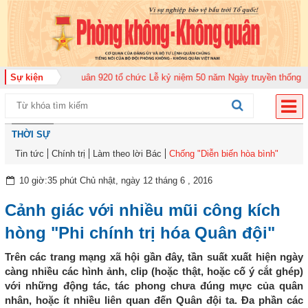
g đoàn Không quân 920 tổ chức Lễ kỷ niệm 50 năm Ngày truyền thống (12-11
Sự kiện
THỜI SỰ
Tin tức
Chính trị
Làm theo lời Bác
Chống "Diễn biến hòa bình"
10 giờ:35 phút Chủ nhật, ngày 12 tháng 6 , 2016
Cảnh giác với nhiều mũi công kích
hòng "Phi chính trị hóa Quân đội"
Trên các trang mạng xã hội gần đây, tần suất xuất hiện ngày
càng nhiều các hình ảnh, clip (hoặc thật, hoặc cố ý cắt ghép)
với những động tác, tác phong chưa đúng mực của quân
nhân, hoặc ít nhiều liên quan đến Quân đội ta. Đa phần các