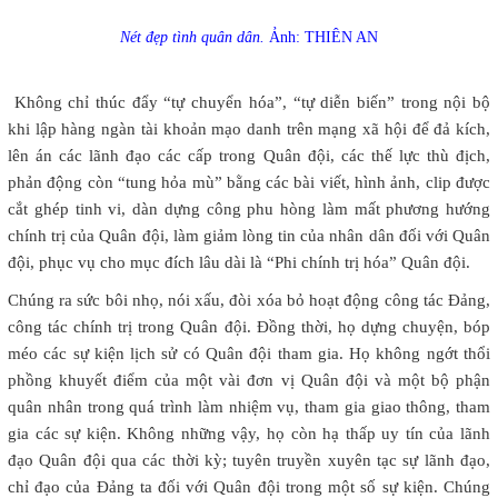
Nét đẹp tình quân dân.
Ảnh: THIÊN AN
Không chỉ thúc đẩy “tự chuyển hóa”, “tự diễn biến” trong nội bộ
khi lập hàng ngàn tài khoản mạo danh trên mạng xã hội để đả kích,
lên án các lãnh đạo các cấp trong Quân đội, các thế lực thù địch,
phản động còn “tung hỏa mù” bằng các bài viết, hình ảnh, clip được
cắt ghép tinh vi, dàn dựng công phu hòng làm mất phương hướng
chính trị của Quân đội, làm giảm lòng tin của nhân dân đối với Quân
đội, phục vụ cho mục đích lâu dài là “Phi chính trị hóa” Quân đội.
Chúng ra sức bôi nhọ, nói xấu, đòi xóa bỏ hoạt động công tác Đảng,
công tác chính trị trong Quân đội. Đồng thời, họ dựng chuyện, bóp
méo các sự kiện lịch sử có Quân đội tham gia. Họ không ngớt thổi
phồng khuyết điểm của một vài đơn vị Quân đội và một bộ phận
quân nhân trong quá trình làm nhiệm vụ, tham gia giao thông, tham
gia các sự kiện. Không những vậy, họ còn hạ thấp uy tín của lãnh
đạo Quân đội qua các thời kỳ; tuyên truyền xuyên tạc sự lãnh đạo,
chỉ đạo của Đảng ta đối với Quân đội trong một số sự kiện. Chúng