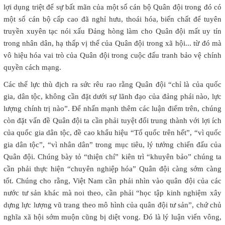
lợi dụng triệt để sự bất mãn của một số cán bộ Quân đội trong đó có
một số cán bộ cấp cao đã nghỉ hưu, thoái hóa, biến chất để tuyên
truyền xuyên tạc nói xấu Đảng hòng làm cho Quân đội mất uy tín
trong nhân dân, hạ thấp vị thế của Quân đội trong xã hội... từ đó mà
vô hiệu hóa vai trò của Quân đội trong cuộc đấu tranh bảo vệ chính
quyền cách mạng.
Các thế lực thù địch ra sức rêu rao rằng Quân đội “chỉ là của quốc
gia, dân tộc, không cần đặt dưới sự lãnh đạo của đảng phái nào, lực
lượng chính trị nào”. Để nhấn mạnh thêm các luận điểm trên, chúng
còn đặt vấn đề Quân đội ta cần phải tuyệt đối trung thành với lợi ích
của quốc gia dân tộc, đề cao khẩu hiệu “Tổ quốc trên hết”, “vì quốc
gia dân tộc”, “vì nhân dân” trong mục tiêu, lý tưởng chiến đấu của
Quân đội. Chúng bày tỏ “thiện chí” kiên trì “khuyên bảo” chúng ta
cần phải thực hiện “chuyên nghiệp hóa” Quân đội càng sớm càng
tốt. Chúng cho rằng, Việt Nam cần phải nhìn vào quân đội của các
nước tư sản khác mà noi theo, cần phải “học tập kinh nghiệm xây
dựng lực lượng vũ trang theo mô hình của quân đội tư sản”, chứ chủ
nghĩa xã hội sớm muộn cũng bị diệt vong. Đó là lý luận viển vông,