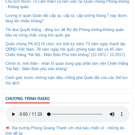
Chủ tịch Nước Tô Lâm thăm và làm việc tại Quân chủng Phòng không
- Không quân
Lương sĩ quan Quân đội cấp úy, cấp tá, cấp tướng tháng 7 này được
tăng lên nhiều không?
Thi đua Quyết thắng - động lực để Bộ đội Phòng không-Không quân
bảo vệ vững chắc vùng trời quốc gia
Quân chủng PK-KQ tổ chức mít tinh kỷ niệm 73 năm ngày thành lập
QĐND Việt Nam, 28 năm ngày hội quốc phòng toàn dân và 45 năm
Chiến thắng “Hà Nội - Điện Biên Phủ trên không” (12-1972 / 12-2017)
Chính trị, tinh thần - nhân tố quan trọng góp phần làm nên Chiến thắng
"Hà Nội - Điện Biên phủ trên không"
Cảnh giác trước những luận điệu chống phá Quân đội của các thế lực
thù địch
CHƯƠNG TRÌNH RADIO
Đại tướng Phùng Quang Thanh với nhà báo chiến sĩ - những ân
tình để lại