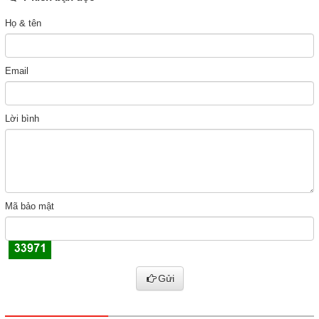
Họ & tên
Email
Lời bình
Mã bảo mật
Gửi