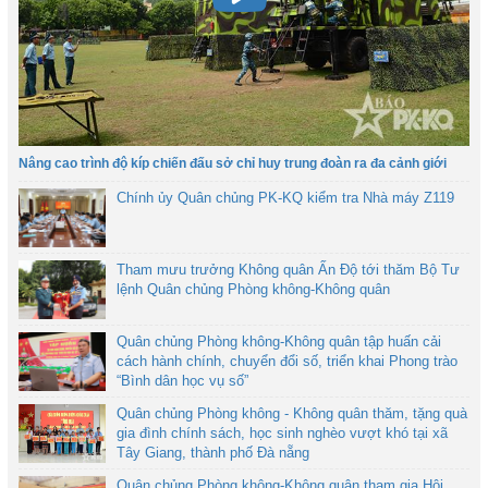
Nâng cao trình độ kíp chiến đấu sở chỉ huy trung đoàn ra đa cảnh giới
Chính ủy Quân chủng PK-KQ kiểm tra Nhà máy Z119
Tham mưu trưởng Không quân Ấn Độ tới thăm Bộ Tư
lệnh Quân chủng Phòng không-Không quân
Quân chủng Phòng không-Không quân tập huấn cải
cách hành chính, chuyển đổi số, triển khai Phong trào
“Bình dân học vụ số”
Quân chủng Phòng không - Không quân thăm, tặng quà
gia đình chính sách, học sinh nghèo vượt khó tại xã
Tây Giang, thành phố Đà nẵng
Quân chủng Phòng không-Không quân tham gia Hội