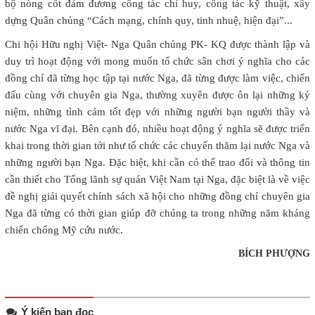
bộ nòng cốt đảm đương công tác chỉ huy, công tác kỹ thuật, xây
dựng Quân chủng “Cách mạng, chính quy, tinh nhuệ, hiện đại”...
Chi hội Hữu nghị Việt- Nga Quân chủng PK- KQ được thành lập và
duy trì hoạt động với mong muốn tổ chức sân chơi ý nghĩa cho các
đồng chí đã từng học tập tại nước Nga, đã từng được làm việc, chiến
đấu cùng với chuyên gia Nga, thường xuyên được ôn lại những kỷ
niệm, những tình cảm tốt đẹp với những người bạn người thầy và
nước Nga vĩ đại. Bên cạnh đó, nhiều hoạt động ý nghĩa sẽ được triển
khai trong thời gian tới như tổ chức các chuyến thăm lại nước Nga và
những người bạn Nga. Đặc biệt, khi cần có thể trao đổi và thông tin
cần thiết cho Tổng lãnh sự quán Việt Nam tại Nga, đặc biệt là về việc
đề nghị giải quyết chính sách xã hội cho những đồng chí chuyên gia
Nga đã từng có thời gian giúp đỡ chúng ta trong những năm kháng
chiến chống Mỹ cứu nước.
BÍCH PHƯỢNG
Ý kiến bạn đọc