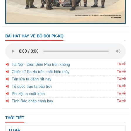
BÀI HÁT HAY VỀ BỘ ĐỘI PK-KQ
Hà Nội - Điện Biên Phủ trên không
Tải về
Chiến sĩ Ra đa trên chốt biên thùy
Tải về
Tên lửa ta đánh rất hay
Tải về
Tổ quốc trao ta bầu trời
Tải về
Phi đội ta xuất kích
Tải về
Tình Bác chắp cánh bay
Tải về
THỜI TIẾT
TỈ GIÁ