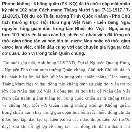
Phòng không - Không quân (PK-KQ) đã tổ chức gặp mặt nhân
kỷ niệm 102 năm Cách mạng Tháng Mười Nga (7-11-1917 / 7-
11-2019). Tới dự có Thiếu tướng Trịnh Quốc Khánh - Phó Chủ
tịch thường trực Hội Hữu nghị Việt Nam - Liên bang Nga,
nguyên Tổng giám đốc Trung tâm Nhiệt đới Việt - Nga, cùng
hơn 100 hội viên là các cán bộ, chiến sĩ, nhân viên đã từng có
thời gian công tác và học tập tại nước Nga hoặc có thời gian
được làm việc, chiến đấu cùng với các chuyên gia Nga tại các
cơ quan, đơn vị trong toàn Quân chủng.
Tại buổi gặp mặt, Anh hùng LLVTND, Đại tá Nguyễn Quang Hùng
- Nguyên Phó tham mưu trưởng Quân chủng, Chủ tịch Chi hội đã có
bài phát biểu ôn lại lịch sử hào hùng của chiến thắng Cách mạng
Tháng Mười Nga vĩ đại, đồng thời khẳng định sự giúp đỡ, viện trợ to
lớn của Nhân dân Xô Viết là động lực, là đòn bẩy để Nhân dân Việt
Nam đấu tranh, giành thắng lợi trong cuộc chiến tranh chống Pháp
và chống Mỹ. Đối với Quân chủng Phòng không- Không quân,
trong chiến tranh hay trong giai đoạn hòa bình rất nhiều đồng chí đã
được học tập, đào tạo tại Liên Xô và các nước thuộc Liên Xô (trước
đây), sau khi tốt nghiệp về công tác, các đồng chí đã trở thành cán