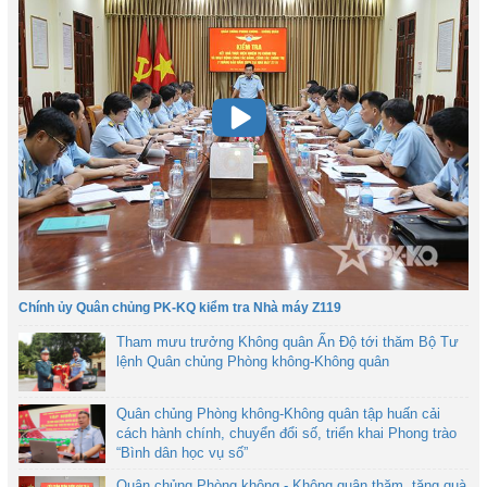
Chính ủy Quân chủng PK-KQ kiểm tra Nhà máy Z119
Tham mưu trưởng Không quân Ấn Độ tới thăm Bộ Tư
lệnh Quân chủng Phòng không-Không quân
Quân chủng Phòng không-Không quân tập huấn cải
cách hành chính, chuyển đổi số, triển khai Phong trào
“Bình dân học vụ số”
Quân chủng Phòng không - Không quân thăm, tặng quà