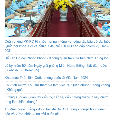
Quân chủng PK-KQ tổ chức hội nghị tổng kết công tác bầu cử đại biểu
Quốc hội khóa XVI và bầu cử đại biểu HĐND các cấp nhiệm kỳ 2026-
2031
Dấu ấn Bộ đội Phòng không - Không quân trên địa bàn Nam Trung Bộ
Lễ kỷ niệm 50 năm Ngày giải phóng Miền Nam, thống nhất đất nước
(30-4-1975 / 30-4-2025)
Khai mạc Triển lãm Quốc phòng quốc tế Việt Nam 2024
Chủ tịch Nước Tô Lâm thăm và làm việc tại Quân chủng Phòng không
- Không quân
Lương sĩ quan Quân đội cấp úy, cấp tá, cấp tướng tháng 7 này được
tăng lên nhiều không?
Thi đua Quyết thắng - động lực để Bộ đội Phòng không-Không quân
bảo vệ vững chắc vùng trời quốc gia