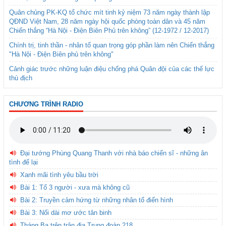
Quân chủng PK-KQ tổ chức mít tinh kỷ niệm 73 năm ngày thành lập
QĐND Việt Nam, 28 năm ngày hội quốc phòng toàn dân và 45 năm
Chiến thắng “Hà Nội - Điện Biên Phủ trên không” (12-1972 / 12-2017)
Chính trị, tinh thần - nhân tố quan trọng góp phần làm nên Chiến thắng
"Hà Nội - Điện Biên phủ trên không"
Cảnh giác trước những luận điệu chống phá Quân đội của các thế lực
thù địch
CHƯƠNG TRÌNH RADIO
Đại tướng Phùng Quang Thanh với nhà báo chiến sĩ - những ân
tình để lại
Xanh mãi tình yêu bầu trời
Bài 1: Tổ 3 người - xưa mà không cũ
Bài 2: Truyền cảm hứng từ những nhân tố điển hình
Bài 3: Nối dài mơ ước tân binh
Tháng Ba trên trận địa Trung đoàn 218