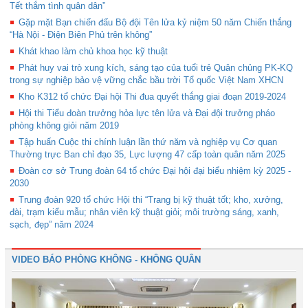
Tết thắm tình quân dân”
Gặp mặt Bạn chiến đấu Bộ đội Tên lửa kỷ niệm 50 năm Chiến thắng
“Hà Nội - Điện Biên Phủ trên không”
Khát khao làm chủ khoa học kỹ thuật
Phát huy vai trò xung kích, sáng tạo của tuổi trẻ Quân chủng PK-KQ
trong sự nghiệp bảo vệ vững chắc bầu trời Tổ quốc Việt Nam XHCN
Kho K312 tổ chức Đại hội Thi đua quyết thắng giai đoạn 2019-2024
Hội thi Tiểu đoàn trưởng hỏa lực tên lửa và Đại đội trưởng pháo
phòng không giỏi năm 2019
Tập huấn Cuộc thi chính luận lần thứ năm và nghiệp vụ Cơ quan
Thường trực Ban chỉ đạo 35, Lực lượng 47 cấp toàn quân năm 2025
Đoàn cơ sở Trung đoàn 64 tổ chức Đại hội đại biểu nhiệm kỳ 2025 -
2030
Trung đoàn 920 tổ chức Hội thi “Trang bị kỹ thuật tốt; kho, xưởng,
đài, trạm kiểu mẫu; nhân viên kỹ thuật giỏi; môi trường sáng, xanh,
sạch, đẹp” năm 2024
VIDEO BÁO PHÒNG KHÔNG - KHÔNG QUÂN