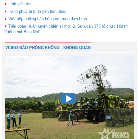
Lính giữ trời
Hạnh phúc là bình yên bên nhau
Viết tiếp những bản hùng ca trong thời bình
Tiểu đoàn Huấn luyện chiến sĩ mới 2, Sư đoàn 375 tổ chức Hội thi
“Tiếng hát Binh Nhì”
VIDEO BÁO PHÒNG KHÔNG - KHÔNG QUÂN