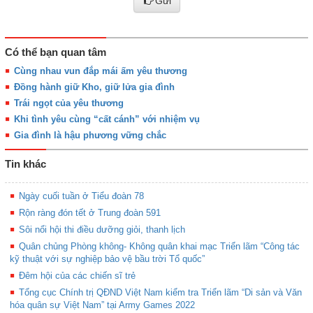
Gửi
Có thể bạn quan tâm
Cùng nhau vun đắp mái ấm yêu thương
Đồng hành giữ Kho, giữ lửa gia đình
Trái ngọt của yêu thương
Khi tình yêu cùng “cất cánh” với nhiệm vụ
Gia đình là hậu phương vững chắc
Tin khác
Ngày cuối tuần ở Tiểu đoàn 78
Rộn ràng đón tết ở Trung đoàn 591
Sôi nổi hội thi điều dưỡng giỏi, thanh lịch
Quân chủng Phòng không- Không quân khai mạc Triển lãm “Công tác
kỹ thuật với sự nghiệp bảo vệ bầu trời Tổ quốc”
Đêm hội của các chiến sĩ trẻ
Tổng cục Chính trị QĐND Việt Nam kiểm tra Triển lãm “Di sản và Văn
hóa quân sự Việt Nam” tại Army Games 2022