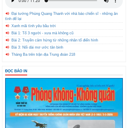
Đại tướng Phùng Quang Thanh với nhà báo chiến sĩ - những ân
tình để lại
Xanh mãi tình yêu bầu trời
Bài 1: Tổ 3 người - xưa mà không cũ
Bài 2: Truyền cảm hứng từ những nhân tố điển hình
Bài 3: Nối dài mơ ước tân binh
Tháng Ba trên trận địa Trung đoàn 218
ĐỌC BÁO IN