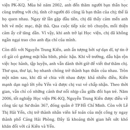
viện PK-KQ. Mùa hè năm 2002, anh đến thăm người bạn thân học
cùng trường với chị, tình cờ người đó cũng là bạn thân của chị; thế là
họ quen nhau. Ngay từ lần gặp đầu tiên, chị đã thấy cảm mến anh
bởi vẻ mộc mạc, thật thà. Qua cuộc tiếp xúc trò chuyện, mối thiện
cảm ấy cứ tăng dần. Vì vậy, khi anh trở lại Học viện, chị đã không
ngần ngại trao cho anh địa chỉ của mình.
Còn đối với Nguyễn Trung Kiên, anh ấn tượng bởi sự dạn dĩ, tự tin ở
cô gái có gương mặt bầu bĩnh, phúc hậu. Khi về trường, dẫu bận rộn
việc học hành, tập luyện, anh vẫn dành thời giờ để viết thư thăm chị.
Thư qua, thư lại, họ nhanh chóng trở thành bạn thân của nhau. Tròn
một năm sau, khi đã sẻ chia với nhau được khá nhiều điều, Kiên
mạnh dạn ngỏ lời yêu Yến và được chị vui vẻ chấp nhận. Theo thời
gian, vẫn chỉ có những cánh thư nối nhịp cầu giữa đôi bạn trẻ. Năm
2006, tốt nghiệp Học viện PK-KQ, Nguyễn Trung Kiên được điều về
công tác tại Sư đoàn 367, đóng quân ở TP Hồ Chí Minh. Còn với Lê
Thị Hải Yến, chị trở thành nhân viên kế toán của một công ty ngay
thành phố Cảng Hải Phòng. Đây là khoảng thời gian hết sức khó
khăn đối với cả Kiên và Yến.