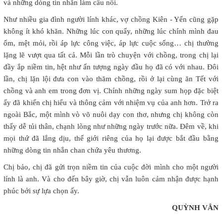
và những dòng tin nhắn làm cầu nối.
Như nhiều gia đình người lính khác, vợ chồng Kiên - Yến cũng gặp
không ít khó khăn. Những lúc con quấy, những lúc chính mình đau
ốm, mệt mỏi, rồi áp lực công việc, áp lực cuộc sống… chị thường
lặng lẽ vượt qua tất cả. Mỗi lần trò chuyện với chồng, trong chị lại
đầy ắp niềm tin, hệt như ấn tượng ngày đầu họ đã có với nhau. Đôi
lần, chị lặn lội đưa con vào thăm chồng, rồi ở lại cùng ăn Tết với
chồng và anh em trong đơn vị. Chính những ngày sum họp đặc biệt
ấy đã khiến chị hiểu và thông cảm với nhiệm vụ của anh hơn. Trở ra
ngoài Bắc, một mình vò võ nuôi dạy con thơ, nhưng chị không còn
thấy dễ tủi thân, chạnh lòng như những ngày trước nữa. Đêm về, khi
mọi thứ đã lắng dịu, thế giới riêng của họ lại được bắt đầu bằng
những dòng tin nhắn chan chứa yêu thương.
Chị bảo, chị đã gửi trọn niềm tin của cuộc đời mình cho một người
lính là anh. Và cho đến bây giờ, chị vẫn luôn cảm nhận được hạnh
phúc bởi sự lựa chọn ấy.
QUỲNH VÂN