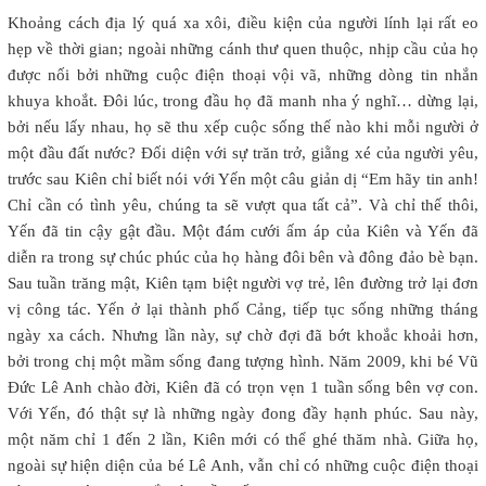
Khoảng cách địa lý quá xa xôi, điều kiện của người lính lại rất eo
hẹp về thời gian; ngoài những cánh thư quen thuộc, nhịp cầu của họ
được nối bởi những cuộc điện thoại vội vã, những dòng tin nhắn
khuya khoắt. Đôi lúc, trong đầu họ đã manh nha ý nghĩ… dừng lại,
bởi nếu lấy nhau, họ sẽ thu xếp cuộc sống thế nào khi mỗi người ở
một đầu đất nước? Đối diện với sự trăn trở, giằng xé của người yêu,
trước sau Kiên chỉ biết nói với Yến một câu giản dị “Em hãy tin anh!
Chỉ cần có tình yêu, chúng ta sẽ vượt qua tất cả”. Và chỉ thế thôi,
Yến đã tin cậy gật đầu. Một đám cưới ấm áp của Kiên và Yến đã
diễn ra trong sự chúc phúc của họ hàng đôi bên và đông đảo bè bạn.
Sau tuần trăng mật, Kiên tạm biệt người vợ trẻ, lên đường trở lại đơn
vị công tác. Yến ở lại thành phố Cảng, tiếp tục sống những tháng
ngày xa cách. Nhưng lần này, sự chờ đợi đã bớt khoắc khoải hơn,
bởi trong chị một mầm sống đang tượng hình. Năm 2009, khi bé Vũ
Đức Lê Anh chào đời, Kiên đã có trọn vẹn 1 tuần sống bên vợ con.
Với Yến, đó thật sự là những ngày đong đầy hạnh phúc. Sau này,
một năm chỉ 1 đến 2 lần, Kiên mới có thể ghé thăm nhà. Giữa họ,
ngoài sự hiện diện của bé Lê Anh, vẫn chỉ có những cuộc điện thoại