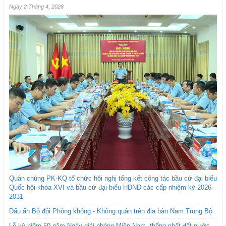
Ngày 2 Tháng 4, 2026
Quân chủng PK-KQ tổ chức hội nghị tổng kết công tác bầu cử đại biểu
Quốc hội khóa XVI và bầu cử đại biểu HĐND các cấp nhiệm kỳ 2026-
2031
Dấu ấn Bộ đội Phòng không - Không quân trên địa bàn Nam Trung Bộ
Lễ kỷ niệm 50 năm Ngày giải phóng Miền Nam, thống nhất đất nước