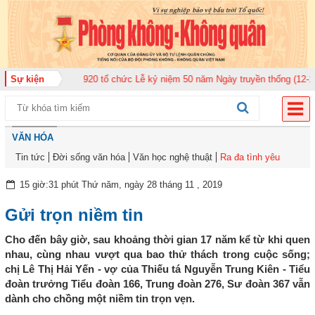
àn Không quân 920 tổ chức Lễ kỷ niệm 50 năm Ngày truyền thống (12-11-197
Sự kiện
VĂN HÓA
Tin tức
Đời sống văn hóa
Văn học nghệ thuật
Ra đa tình yêu
15 giờ:31 phút Thứ năm, ngày 28 tháng 11 , 2019
Gửi trọn niềm tin
Cho đến bây giờ, sau khoảng thời gian 17 năm kể từ khi quen
nhau, cùng nhau vượt qua bao thử thách trong cuộc sống;
chị Lê Thị Hải Yến - vợ của Thiếu tá Nguyễn Trung Kiên - Tiểu
đoàn trưởng Tiểu đoàn 166, Trung đoàn 276, Sư đoàn 367 vẫn
dành cho chồng một niềm tin trọn vẹn.