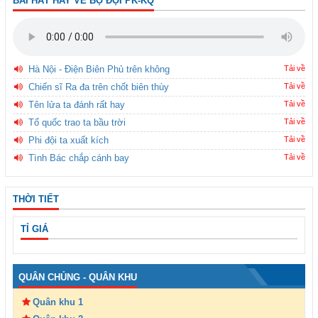
BÀI HÁT HAY VỀ BỘ ĐỘI PK-KQ
Hà Nội - Điện Biên Phủ trên không
Tải về
Chiến sĩ Ra đa trên chốt biên thùy
Tải về
Tên lửa ta đánh rất hay
Tải về
Tổ quốc trao ta bầu trời
Tải về
Phi đội ta xuất kích
Tải về
Tình Bác chắp cánh bay
Tải về
THỜI TIẾT
TỈ GIÁ
QUÂN CHỦNG - QUÂN KHU
Quân khu 1