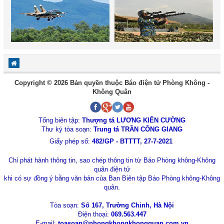
Copyright © 2026 Bản quyền thuộc Báo điện tử Phòng Không -
Không Quân
Tổng biên tập:
Thượng tá LƯƠNG KIÊN CƯỜNG
Thư ký tòa soạn:
Trung tá TRẦN CÔNG GIANG
Giấy phép số:
482/GP - BTTTT, 27-7-2021
Chỉ phát hành thông tin, sao chép thông tin từ Báo Phòng không-Không
quân điện tử
khi có sự đồng ý bằng văn bản của Ban Biên tập Báo Phòng không-Không
quân.
Tòa soạn:
Số 167, Trường Chinh, Hà Nội
Điện thoại:
069.563.447
E-mail:
toasoan@phongkhongkhongquan.com.vn