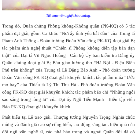
Tiết mục văn nghệ chào mừng.
Trong đó, Quân chủng Phòng không-Không quân (PK-KQ) có 5 tác
phẩm đạt giải, gồm: Ca khúc “Nơi ấy tình yêu bắt đầu” của Trung tá
Phạm Anh Thông - Đoàn trưởng Đoàn Văn công PK-KQ đoạt giải B;
tác phẩm ảnh nghệ thuật “Chiến sĩ Phòng không diễn tập bắn đạn
thật” của Đại tá Vũ Ngọc Hoàng - Cán bộ Ủy ban kiểm tra Đảng ủy
Quân chủng đoạt giải B; Bản giao hưởng thơ “Hà Nội - Điện Biên
Phủ trên không” của Trung tá Lê Đặng Bảo Anh - Phó đoàn trưởng
Đoàn Văn công PK-KQ đoạt giải khuyến khích; tác phẩm múa “Ước
mơ bay” của Thiếu tá Lý Thị Thu Hà - Phó đoàn trưởng Đoàn Văn
công PK-KQ đoạt giải khuyến khích; tác phẩm báo chí “Những ngôi
sao sáng trong lòng lũ” của Đại úy Ngô Tiến Mạnh - Biên tập viên
Báo PK-KQ đoạt giải khuyến khích.
Phát biểu tại Lễ trao giải, Thượng tướng Nguyễn Trọng Nghĩa chúc
mừng và đánh giá cao sự cống hiến, lao động sáng tạo, hiệu quả của
đội ngũ văn nghệ sĩ, các nhà báo trong và ngoài Quân đội đã có