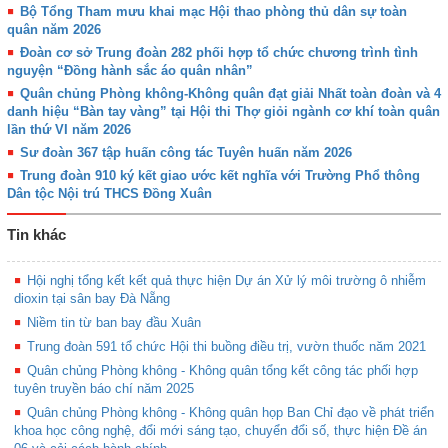
Bộ Tổng Tham mưu khai mạc Hội thao phòng thủ dân sự toàn
quân năm 2026
Đoàn cơ sở Trung đoàn 282 phối hợp tổ chức chương trình tình
nguyện “Đồng hành sắc áo quân nhân”
Quân chủng Phòng không-Không quân đạt giải Nhất toàn đoàn và 4
danh hiệu “Bàn tay vàng” tại Hội thi Thợ giỏi ngành cơ khí toàn quân
lần thứ VI năm 2026
Sư đoàn 367 tập huấn công tác Tuyên huấn năm 2026
Trung đoàn 910 ký kết giao ước kết nghĩa với Trường Phổ thông
Dân tộc Nội trú THCS Đồng Xuân
Tin khác
Hội nghị tổng kết kết quả thực hiện Dự án Xử lý môi trường ô nhiễm
dioxin tại sân bay Đà Nẵng
Niềm tin từ ban bay đầu Xuân
Trung đoàn 591 tổ chức Hội thi buồng điều trị, vườn thuốc năm 2021
Quân chủng Phòng không - Không quân tổng kết công tác phối hợp
tuyên truyền báo chí năm 2025
Quân chủng Phòng không - Không quân họp Ban Chỉ đạo về phát triển
khoa học công nghệ, đổi mới sáng tạo, chuyển đổi số, thực hiện Đề án