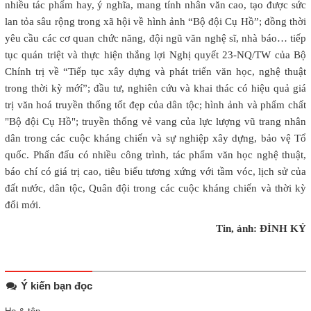
nhiều tác phẩm hay, ý nghĩa, mang tính nhân văn cao, tạo được sức
lan tỏa sâu rộng trong xã hội về hình ảnh “Bộ đội Cụ Hồ”; đồng thời
yêu cầu các cơ quan chức năng, đội ngũ văn nghệ sĩ, nhà báo… tiếp
tục quán triệt và thực hiện thắng lợi Nghị quyết 23-NQ/TW của Bộ
Chính trị về “Tiếp tục xây dựng và phát triển văn học, nghệ thuật
trong thời kỳ mớí”; đầu tư, nghiên cứu và khai thác có hiệu quả giá
trị văn hoá truyền thống tốt đẹp của dân tộc; hình ảnh và phẩm chất
"Bộ đội Cụ Hồ"; truyền thống vẻ vang của lực lượng vũ trang nhân
dân trong các cuộc kháng chiến và sự nghiệp xây dựng, bảo vệ Tổ
quốc. Phấn đấu có nhiều công trình, tác phẩm văn học nghệ thuật,
báo chí có giá trị cao, tiêu biểu tương xứng với tầm vóc, lịch sử của
đất nước, dân tộc, Quân đội trong các cuộc kháng chiến và thời kỳ
đổi mới.
Tin, ảnh: ĐÌNH KÝ
Ý kiến bạn đọc