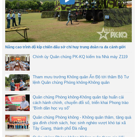
Nâng cao trình độ kíp chiến đấu sở chỉ huy trung đoàn ra đa cảnh giới
Chính ủy Quân chủng PK-KQ kiểm tra Nhà máy Z119
Tham mưu trưởng Không quân Ấn Độ tới thăm Bộ Tư
lệnh Quân chủng Phòng không-Không quân
Quân chủng Phòng không-Không quân tập huấn cải
cách hành chính, chuyển đổi số, triển khai Phong trào
“Bình dân học vụ số”
Quân chủng Phòng không - Không quân thăm, tặng quà
gia đình chính sách, học sinh nghèo vượt khó tại xã
Tây Giang, thành phố Đà nẵng