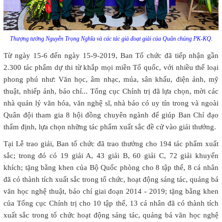
Thượng tướng Nguyễn Trọng Nghĩa và các tác giả đoạt giải của Quân chủng PK-KQ.
Từ ngày 15-6 đến ngày 15-9-2019, Ban Tổ chức đã tiếp nhận gần
2.300 tác phẩm dự thi từ khắp mọi miền Tổ quốc, với nhiều thể loại
phong phú như: Văn học, âm nhạc, múa, sân khấu, điện ảnh, mỹ
thuật, nhiếp ảnh, báo chí... Tổng cục Chính trị đã lựa chọn, mời các
nhà quản lý văn hóa, văn nghệ sĩ, nhà báo có uy tín trong và ngoài
Quân đội tham gia 8 hội đồng chuyên ngành để giúp Ban Chỉ đạo
thẩm định, lựa chọn những tác phẩm xuất sắc đề cử vào giải thưởng.
Tại Lễ trao giải, Ban tổ chức đã trao thưởng cho 194 tác phẩm xuất
sắc; trong đó có 19 giải A, 43 giải B, 60 giải C, 72 giải khuyến
khích; tặng bằng khen của Bộ Quốc phòng cho 8 tập thể, 8 cá nhân
đã có thành tích xuất sắc trong tổ chức, hoạt động sáng tác, quảng bá
văn học nghệ thuật, báo chí giai đoạn 2014 - 2019; tặng bằng khen
của Tổng cục Chính trị cho 10 tập thể, 13 cá nhân đã có thành tích
xuất sắc trong tổ chức hoạt động sáng tác, quảng bá văn học nghệ