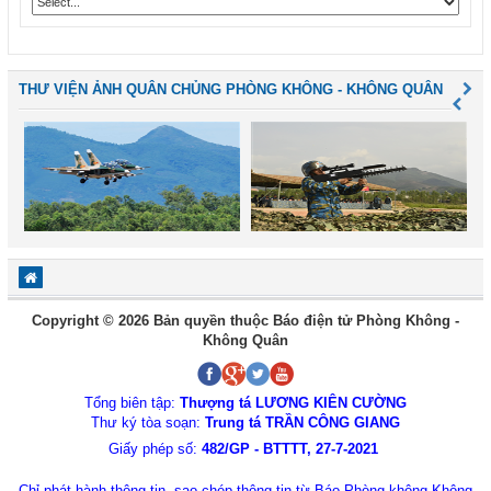
THƯ VIỆN ẢNH QUÂN CHỦNG PHÒNG KHÔNG - KHÔNG QUÂN
Copyright © 2026 Bản quyền thuộc Báo điện tử Phòng Không -
Không Quân
Tổng biên tập:
Thượng tá LƯƠNG KIÊN CƯỜNG
Thư ký tòa soạn:
Trung tá TRẦN CÔNG GIANG
Giấy phép số:
482/GP - BTTTT, 27-7-2021
Chỉ phát hành thông tin, sao chép thông tin từ Báo Phòng không-Không